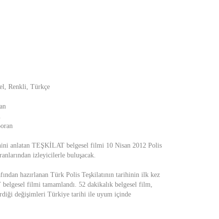
l, Renkli, Türkçe
an
n
Boran
rihini anlatan TEŞKİLAT belgesel filmi 10 Nisan 2012 Polis
anlarından izleyicilerle buluşacak.
ından hazırlanan Türk Polis Teşkilatının tarihinin ilk kez
belgesel filmi tamamlandı. 52 dakikalık belgesel film,
irdiği değişimleri Türkiye tarihi ile uyum içinde