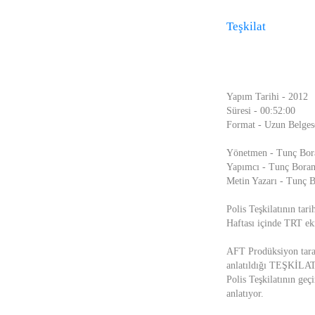
Teşkilat
Yapım Tarihi - 2012
Süresi - 00:52:00
Format - Uzun Belgese
Yönetmen - Tunç Bor
Yapımcı - Tunç Bora
Metin Yazarı - Tunç 
Polis Teşkilatının ta
Haftası içinde TRT ekr
AFT Prodüksiyon taraf
anlatıldığı TEŞKİLAT 
Polis Teşkilatının geç
anlatıyor.