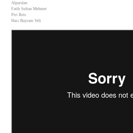
Alparslan
Fatih Sultan Mehmet
Piri Reis
Hacı Bayram Veli