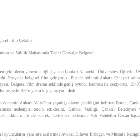
gesel Film Çekildi.
 binası ve Valilik Makamında Tarihi Dosyalar Belgesel
ren çekimlerin yönetmenliğini yapan Çankırı Karatekin Üniversitesi Öğretim 
ihi Dosyalar belgesel film çekiyoruz. Birinci bölümü Ankara Cinayeti adını 
ayesi. Belgesel film drama şeklinde geniş oyuncu kadrosu ile çekiyoruz. 1940’lı
u projede 100’e yakın kişi çalışıyor” dedi.
 dönemin Ankara Valisi’nin yaşadığı olayın çekildiğini belirten Boran, Çankır
rlatması nedeniyle tercih ettiklerini, Çankırı Valiliği, Çankırı Belediyesi
tek aldıklarını ifade ederek, destekleri nedeniyle Vali Vahdettin Özcan baş
l oyuncuların yanı sıra aralarında Avukat Dilaver Erdoğan ve Mustafa Karagül