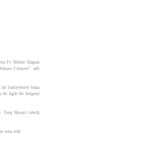
inema-Tv Bölüm Başkan
Ankara Cinayeti” adlı
ür faaliyetlerin başta
le ilgili bir belgesel
r. Tunç Boran’ı tebrik
am sona erdi.