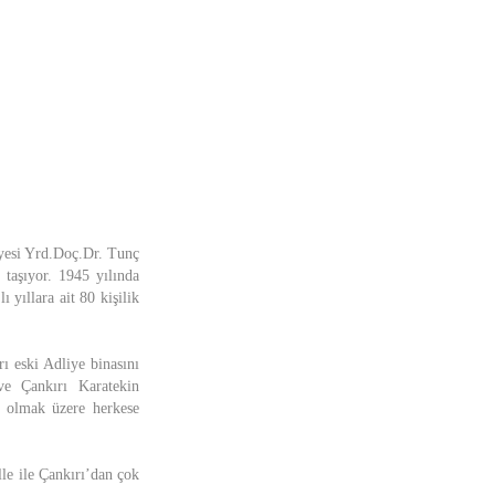
Üyesi Yrd.Doç.Dr. Tunç
taşıyor. 1945 yılında
 yıllara ait 80 kişilik
ı eski Adliye binasını
 ve Çankırı Karatekin
ta olmak üzere herkese
le ile Çankırı’dan çok