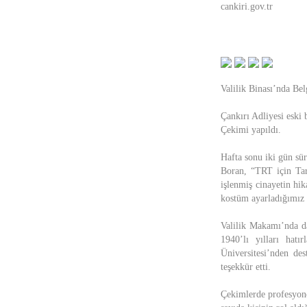
cankiri.gov.tr
Valilik Binası’nda Bel
Çankırı Adliyesi eski
Çekimi yapıldı.
Hafta sonu iki gün sü
Boran, “TRT için Tar
işlenmiş cinayetin hik
kostüm ayarladığımız b
Valilik Makamı’nda da
1940’lı yılları hatı
Üniversitesi’nden des
teşekkür etti.
Çekimlerde profesyone