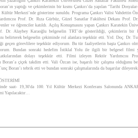
tin yazarlığını Çankırı Karatekin Üniversitesi Güzel Sanatlar Fakültesi Si
ran’ın yaptığı ve çekimlerinin bir kısmı Çankırı’da yapılan “Tarihi Dosyalar
ıl Kültür Merkezi’nde gösterime sunuldu. Programa Çankırı Valisi Vahdettin Öz
Yardımcısı Prof. Dr. Rıza Gürbüz, Güzel Sanatlar Fakültesi Dekanı Prof. Dr
nler ve öğrenciler katıldı. Açılış Konuşmasını yapan Çankırı Karatekin Ünive
f. Dr. Alaybey Karaoğlu belgeselin TRT’de gösterildiği, çekimlerin bir 
ını belirterek belgeselin çekiminde rol alanlara teşekkür etti. Yrd. Doç. Dr. 
i geçen görevlilere teşekkür ediyorum. Bu tür faaliyetlerin başta Çankırı ol
iyorum. Bundan sonraki hedefim İstiklal Yolu ile ilgili bir belgesel filmi
atkılarından dolayı teşekkür etti. Filmi izleyen Rektör Yardımcısı P
ı Boran’a çiçek takdim etti. Vali Özcan ise, başarılı bir çalışma olduğunu be
unç Boran’ı tebrik etti ve bundan sonraki çalışmalarında da başarılar dileyerek
ÖSTERİMİ
inde saat- 19,30'da 100. Yıl Kültür Merkezi Konferans Salonunda ANK
imi Yapılacaktır…