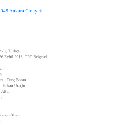
1945 Ankara Cinayeti
nkli, Türkçe
 26 Eylül 2013, TRT Belgesel
an
n
rı - Tunç Boran
- Hakan Uraçin
 Altun
l
ülent Altun
n