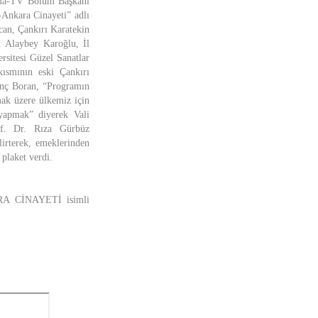
nema-TV Bölüm Başkanı
-Ankara Cinayeti” adlı
can, Çankırı Karatekin
. Alaybey Karoğlu, İl
rsitesi Güzel Sanatlar
kısmının eski Çankırı
Tunç Boran, “Programın
mak üzere ülkemiz için
 yapmak” diyerek Vali
rof. Dr. Rıza Gürbüz
lirterek, emeklerinden
 plaket verdi.
ARA CİNAYETİ isimli