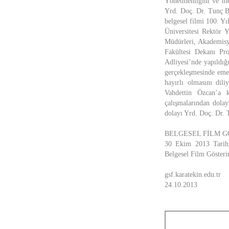
Yönetmenliğini ve me
Yrd. Doç. Dr. Tunç Bo
belgesel filmi 100. Y
Üniversitesi Rektör 
Müdürleri, Akademisye
Fakültesi Dekanı Pro
Adliyesi’nde yapıldığ
gerçekleşmesinde emeğ
hayırlı olmasını dil
Vahdettin Özcan’a k
çalışmalarından dolay
dolayı Yrd. Doç. Dr. T
BELGESEL FİLM G
30 Ekim 2013 Tarih
Belgesel Film Göster
gsf.karatekin.edu.tr
24.10.2013