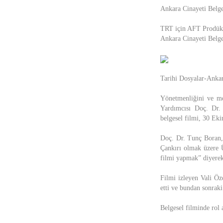
Ankara Cinayeti Belge
TRT için AFT Prodüks
Ankara Cinayeti Belge
Tarihi Dosyalar-Ankar
Yönetmenliğini ve me
Yardımcısı Doç. Dr. 
belgesel filmi, 30 E
Doç. Dr. Tunç Boran, 
Çankırı olmak üzere Ü
filmi yapmak” diyerek 
Filmi izleyen Vali Öz
etti ve bundan sonraki
Belgesel filminde rol 