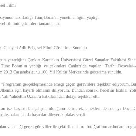
sel Filmi
iyonun hazırladığı Tunç Boran'ın yönetmenliğini yaptığı
sel filminin çekimleri tamamlandı.
a Cinayeti Adlı Belgesel Filmi Gösterime Sunuldu.
tin yazarlığını Çankırı Karatekin Üniversitesi Güzel Sanatlar Fakültesi S
Tunç Boran’ın yaptığı ve çekimleri Çankırı’da yapılan “Tarihi Dosyalar-
kim 2013 Çarşamba günü 100. Yıl Kültür Merkezinde gösterime sunuldu.
“Programın gerçekleşmesinde emeği geçen görevlilere teşekkür ediyorum. Bu t
lkemiz için hayırlı olmasını diliyorum. Bundan sonraki hedefim İstiklal Yolu i
Vali Vahdettin Özcan’a katkılarından dolayı teşekkür etti.
can ise, başarılı bir çalışma olduğunu belirterek, emeklerinden dolayı Doç. D
 çalışmalarında da başarılar dileyerek plaket verdi.
alan ve emeği geçen görevliler ile çektirilen hatıra fotoğrafının ardından progr