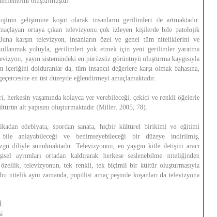
 temellerini oluşturmuştur.
lojinin gelişimine koşut olarak insanların gerilimleri de artmaktadır.
açlayan ortaya çıkan televizyonu çok izleyen kişilerde bile patolojik
Buna karşın televizyon, insanların özel ve genel tüm niteliklerini ve
kullanmak yoluyla, gerilimleri yok etmek için yeni gerilimler yaratma
evizyon, yayın sistemindeki en pürüzsüz görüntüyü oluşturma kaygısıyla
un içeriğini dolduranlar da, tüm insancıl değerlere karşı olmak bahasına,
 geçercesine en üst düzeyde eğlendirmeyi amaçlamaktadır.
i, herkesin yaşamında kolayca yer verebileceği, çekici ve renkli öğelerle
ltürün alt yapısını oluşturmaktadır (Miller, 2005, 78).
ikadan edebiyata, spordan sanata, hiçbir kültürel birikimi ve eğitimi
 bile anlayabileceği ve benimseyebileceği bir düzeye indirilmiş,
gü diliyle sunulmaktadır. Televizyonun, en yaygın kitle iletişim aracı
isel ayrımları ortadan kaldırarak herkese seslenebilme niteliğinden
zellik, televizyonun, tek renkli, tek biçimli bir kültür oluşturmasıyla
bu nitelik aynı zamanda, popülist amaç peşinde koşanları da televizyona
İ
si