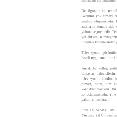
sınırlarını zorlamasının
Ne ilginçtir ki, tekno
Gerilimi yok etmeyi am
gerilim oluşmaktadır. 
zaaflarını sonuna dek 
yolunu seçmektedir. Tel
yol alırken, televizyon
insanları kendilerinden
Televizyonun görüntüler
bezeli uygulamalı bir kü
Ancak bu kültür, polit
olmayan izleyicilerin
televizyonun kendine öz
olması, onun, tüm kiş
kaynaklanmaktadır. Bu ö
sonuçlanmaktadır. Yine 
yakınlaştırmaktadır.
Prof. Dr. Sedat CEREC
Yüzüncü Yıl Üniversite