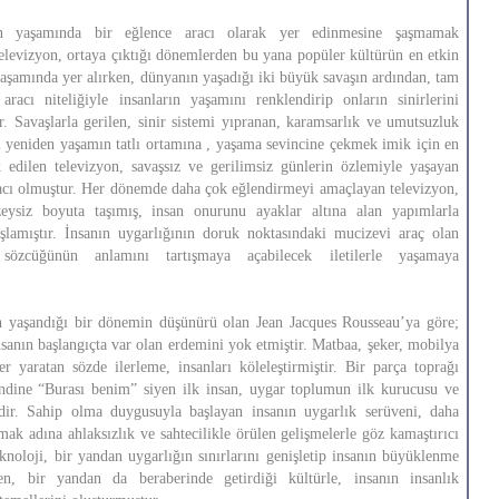
in yaşamında bir eğlence aracı olarak yer edinmesine şaşmamak
levizyon, ortaya çıktığı dönemlerden bu yana popüler kültürün en etkin
 yaşamında yer alırken, dünyanın yaşadığı iki büyük savaşın ardından, tam
aracı niteliğiyle insanların yaşamını renklendirip onların sinirlerini
. Savaşlarla gerilen, sinir sistemi yıpranan, karamsarlık ve umutsuzluk
rı yeniden yaşamın tatlı ortamına , yaşama sevincine çekmek imik için en
 edilen televizyon, savaşsız ve gerilimsiz günlerin özlemiyle yaşayan
acı olmuştur. Her dönemde daha çok eğlendirmeyi amaçlayan televizyon,
eysiz boyuta taşımış, insan onurunu ayaklar altına alan yapımlarla
aşlamıştır. İnsanın uygarlığının doruk noktasındaki mucizevi araç olan
 sözcüğünün anlamını tartışmaya açabilecek iletilerle yaşamaya
n yaşandığı bir dönemin düşünürü olan Jean Jacques Rousseau’ya göre;
nsanın başlangıçta var olan erdemini yok etmiştir. Matbaa, şeker, mobilya
r yaratan sözde ilerleme, insanları köleleştirmiştir. Bir parça toprağı
ndine “Burası benim” siyen ilk insan, uygar toplumun ilk kurucusu ve
idir. Sahip olma duygusuyla başlayan insanın uygarlık serüveni, daha
ak adına ahlaksızlık ve sahtecilikle örülen gelişmelerle göz kamaştırıcı
eknoloji, bir yandan uygarlığın sınırlarını genişletip insanın büyüklenme
ken, bir yandan da beraberinde getirdiği kültürle, insanın insanlık