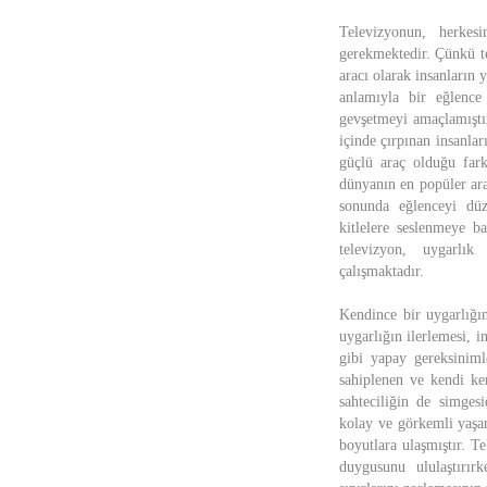
Televizyonun, herkes
gerekmektedir. Çünkü te
aracı olarak insanların
anlamıyla bir eğlence 
gevşetmeyi amaçlamıştır
içinde çırpınan insanla
güçlü araç olduğu fark
dünyanın en popüler ar
sonunda eğlenceyi düz
kitlelere seslenmeye b
televizyon, uygarlık
çalışmaktadır.
Kendince bir uygarlığı
uygarlığın ilerlemesi, i
gibi yapay gereksinimle
sahiplenen ve kendi ke
sahteciliğin de simges
kolay ve görkemli yaşam
boyutlara ulaşmıştır. T
duygusunu ululaştırır