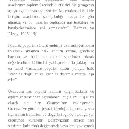
araçlarının toplum üzerindeki etkisini bir şırınganın
aşı şırıngalamasına benzetirler. Milyonlarca kişi kitle
iletişim araçlarının şırıngaladığı mesajı her gün
almakta ve bu mesajlar toplumda ani tepkilere ve
hareketlenmelere yol açmaktadır” (Batmaz ve
Aksoy, 1995, 16).
İkincisi, popüler kültürü endüstri devriminden sonra
folklorik anlamda halk kültürü yerine, gündelik
hayatın ve halka ait olanın sunulması olarak
değerlendiren kültürelci yaklaşımdır. Bu yaklaşımın
en temel varsayımı popüler kültür yoluyla halk
“kendini doğrular ve kendini devamlı surette inşa
eder”.
Üçüncüsü ise, popüler kültürü karşıt baskılar ve
eğilimler tarafından biçimlenen “güç alanı” ilişkileri
olarak ele alan Gramsci’nin yaklaşımıdır.
Gramsci’ye göre burjuvazi, ideolojik hegemonyasını
işçi sınıfın kültürleri ve değerleri içinde bulduğu yer
ölçüsünde kurabilir. Burjuvazinin amacı; işçi
sınıfının kültürünü değiştirmek veya onu yok etmek