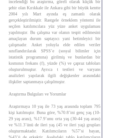
incelendiği bu araştırma, göreli olarak küçük bir
şehir olan Kırıkkale ile Ankara gibi bir büyük kentte
2004 yılı Mart ayında eş zamanlı olarak
gerçekleştirilmiştir. Rastgele örneklem yöntemi ile
seçilen katılımcılara yüz yüze anket uygulaması
yapılmıştır. Bu çalışma var olanın tespit edilmesini
amaçlayan durum saptayıcı yani betimleyici bir
çalışmadır. Anket yoluyla elde edilen veriler
sınıflandırılarak SPSS’e (sosyal bilimler için
istatistik programına) girilmiş ve bunlardan bir
kısmının frekans (f), yüzde (%) ve çapraz tabloları
oluşturulmuştur. Ayrıca t testleri ve varyans
analizleri yapılarak ilgili değişkenler arasındaki
ilişkiler saptanmaya çalışılmıştır.
Araştırma Bulguları ve Yorumlar
Araştırmaya 10 yaş ile 73 yaş arasında toplam 795
kişi katılmıştır. Buna göre, %70.8’ini genç yaş (10-
29 yaş arası), %17.9’unu orta yaş (30-44 yaş arası)
ve %11.3’ünü de ileri yaş (45 ve ileri yaş) grupları
oluşturmaktadır. Katılımcıların %57’si bayan,
%43’ü de erkektir. Aşağıdaki tablo katılımcıların