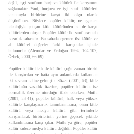
değil, işçi sınıfının burjuva kültürü ile karışımını
sağlamaktır. Yani, burjuva ve işçi sınıfı kültürleri
tamamıyla birbirine karşıt iki olgu olarak
düşünülmez. Böylece popüler kültür, ne egemen
ideolojiyle çatışan kitle kültüründen ne de karşıt
kültürlerden oluşur. Popüler kültür iki sınıf arasında
pazarlık sahasıdır. Bu sahada egemen üst kültür ve
alt kültürel değerler farklı karışımlar içinde
bulunurlar (Alemdar ve Erdoğan 1994, 104-107;
Özbek, 2000, 66-69).
Popüler kültür ile kitle kültürü çoğu zaman birbiri
ile karıştırılan ve hatta aynı anlamlarda kullanılan
iki kavram haline gelmiştir. Sözen (2001, 63); kitle
kültürünün vasatlık üzerine, popüler kültürün ise
normallik üzerine oturduğu ifade ederken, Mutlu
(2001, 23-41), popüler kültürü; halk veya yüksek
kültürle karşılaştırarak tanımlanmasına, onun kitle
kültürü veya medya kültürü gibi terimlerle
karıştırılarak birbirlerinin yerine geçecek şekilde
kullanılmasına karşı çıkar. Mutlu’ya göre, popüler
kültür sadece medya kültürü değildir. Popüler kültür