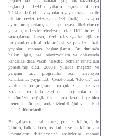
popüler kültür tartışmaları yoğunluk kazanmaya
başlamıştır. 1990’lı yılların başından itibaren
Türkiye’de özel televizyonların yayına başlaması ile
birlikte devlet televizyonu-özel (halk) televizyon
ayrımı ortaya çıkmış ve bu ayrım yayın ilkelerine de
yansımıştır. Devlet televizyonu olan TRT’nin resmi
sanatçılarına karşın, özel televizyonlar eğlence
programları adı altında arabesk ve popüler müzik
yayınları yapmaya başlamışlardır. Bu durumda
halkın ilgisi, özel televizyonlara ve dolayısıyla
kendisine daha yakın hissettiği popüler sanatçılara
yöneltilmiş oldu. 2000’li yıllarda magazin ve
yarışma türü programlar özel televizyon
kanallarında yaygınlaştı. Genel olarak “televole” adı
verilen bu tür programlar en çok izlenen ve aynı
zamanda en fazla eleştirilen programlar oldu.
Günümüzde değişik formatlarda kendini yeniden
üreten bu tür programlar izlenirliliğini ve etkisini
hâlâ sürdürmektedir.
Bu çalışmanın asıl amacı; popüler kültür, kitle
kültürü, halk kültürü, üst kültür ve alt kültür gibi
kavramların derinlemesine analizlerini yapmak