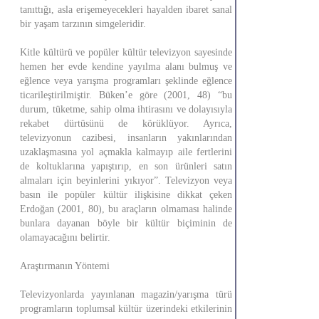
tanıttığı, asla erişemeyecekleri hayalden ibaret sanal
bir yaşam tarzının simgeleridir.
Kitle kültürü ve popüler kültür televizyon sayesinde
hemen her evde kendine yayılma alanı bulmuş ve
eğlence veya yarışma programları şeklinde eğlence
ticarileştirilmiştir. Büken’e göre (2001, 48) “bu
durum, tüketme, sahip olma ihtirasını ve dolayısıyla
rekabet dürtüsünü de körüklüyor. Ayrıca,
televizyonun cazibesi, insanların yakınlarından
uzaklaşmasına yol açmakla kalmayıp aile fertlerini
de koltuklarına yapıştırıp, en son ürünleri satın
almaları için beyinlerini yıkıyor”. Televizyon veya
basın ile popüler kültür ilişkisine dikkat çeken
Erdoğan (2001, 80), bu araçların olmaması halinde
bunlara dayanan böyle bir kültür biçiminin de
olamayacağını belirtir.
Araştırmanın Yöntemi
Televizyonlarda yayınlanan magazin/yarışma türü
programların toplumsal kültür üzerindeki etkilerinin