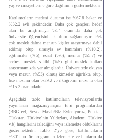
yaş ve cinsiyetlerine göre dağılımını göstermektedir:
Katılımcıların medeni durumu ise %67.8 bekar ve
%32.2 evli şeklindedir. Daha çok gençleri hedef
alan bu araştırmaya %54 oranında daha çok
üniversite öğrencisinin katılımı sağlanmıştır. Pek
çok meslek dalına mensup kişiler araştırmaya dahil
edilmiş olup, sırasıyla ev hanımları (%10.2),
eğitimciler (%6), esnaf (%6), memur (%5.7) ve
serbest meslek sahibi (%5) gibi meslek kolları
araştırmamızda yer almışlardır. Üniversitede okuyan
veya mezun (%53) olmuş kimseler ağırlıkta olup,
lise mezunu olan %29.2 ve ilköğretim mezunu olan
%15.2 oranındadır.
Aşağıdaki tablo katılımcıların televizyonlarda
yayınlanan magazin/yarışma türü programlardan
(BBG evi, Sevda Masalı/Biz Evleniyoruz, Popstar,
Türkstar, Türkiye’nin Yıldızları, Akademi Türkiye
v.b) hangilerini izlediğini veya izlemekte olduklarını
göstermektedir. Tablo 2’ye göre, katılımcıların
%80’i bu tür programları izlemekte ve bunların da