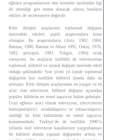
eğlence programlarının tüm kesimler tarafından ilgi
ile izlendiği göz önüne alınacak olursa, bunların
etkileri de incelenmeye değerdir.
Kitle iletişim araçlarının toplumsal değişme
üzerindeki etkileri çeşitli araştırmalara konu
olmuştur. Bu araştırmaların (Aziz, 1982, 1984;
Batmaz, 1986; Batmaz ve Aksoy 1995, Oskay, 1970,
1982; şenyapılı, 1981; Tokgöz, 1984) ortak
varsayımı, bu araçların özellikle de televizyonun
toplumsal, kültürel ve siyasal değişim üzerinde etkili
olduğu şeklindedir. Son yirmi yıl içinde toplumsal
değişimin hızı özellikle kültürel alanda daha da
artmıştır. Kitle iletişim araçlarından en yaygın ve en
ucuz olan televizyon, kültürel değişme açısından
popüler kültürün en temel taşıyıcısı haline gelmiştir.
Ucuz eğlence aracı olarak televizyon, izleyicilerini
homojenleştirici, sıradanlaştırıcı ve yabancılaştırıcı
özelliği ile kitle kültürünün en temel taşıyıcısı
konumundadır. Türkiye’de de özellikle 1990’lı
yıllarda özel televizyon kanallarının yaygınlaşması
ile kültürel alanda yaşanan değişmeler artmış ve