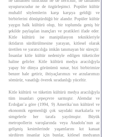
ne tamamen tutucudur ne de ilericidir, ne tamamen
uyuşturucudur ne de özgürleşimci. Popüler kültür
muhalif söylemlerin karşı karşıya geldiği ve
birbirlerini dönüştürdüğü bir alandır. Popüler kültür
yaygın halk kültürü olup, bir toplumda geniş bir
şekilde paylaşılan inançları ve pratikleri ifade eder.
Kitle kültürü ise manipülasyon teknikleriyle
iktidarın sürdürülmesine yarayan, kitlesel olarak
üretilen ve yaratıcılığa imkân tanımayan bir süreçtir.
İnsanlar kitle kültür nedeniyle edilgen tüketiciler
haline gelirler. Kitle kültürü medya aracılığıyla
yapay bir dünya görünümü sunar, bizi birbirimize
benzer hale getirir, ihtiyaçlarımızı ve arzularımızı
sömürür, vasatlığı överek sıradanlığı yüceltir.
Kitle kültürü ve tüketim kültürü medya aracılığıyla
tüm insanları çepeçevre sarmıştır. Alemdar ve
Erdoğan’a göre (1994, 9) Amerika’nın kültürel ve
ekonomik egemenliği çok sayıdaki markalarla ve
simgelerle her tarafa yayılmıştır. Büyük
metropollerin varoşlarında veya Anadolu’nun az
gelişmiş kesimlerinde yaşamlarını kıt kanaat
sürdüren insanlar için bunlar, kitlesel medyanın