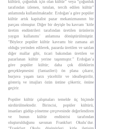
kültürü, çoğunluk için olan kültür” veya “çoğunluk
tarafından izlenen, tutulan, tercih edilen kültür”
anlamında kullanılmaktadır. Erdoğan’a göre popüler
kültür artık kapitalist pazar mekanizmasının bir
parçası olmuştur. Diğer bir deyişle bu kavram ‘kitle
üretim endüstrileri tarafından üretilen ürünlerin
yaygın kullanımı’ anlamına dönüştürülmüştür.
“Böylece popüler kültür kavramı bir zamana ait
olduğu yerinden edilerek, pazarda üretilen ve satılan
diğer mallar gibi, ticari bakımdan üretilen ve
pazarlanan kültür yerine taşınmıştır.” Erdoğan’a
göre popüler kültür; daha çok dileklerin
gerçekleşmesini (fantazileri) ön plana çıkarır,
burjuva yaşam tarzı yüceltilir ve idealleştirilir,
gösteriş ve imajları özün üstüne çökertir, önüne
geçirir.
Popüler kültür çalışmaları temelde üç biçimde
sürdürülmektedir. Birincisi, popüler kültürü,
insanları güdüp-yönetme çerçevesinde değerlendiren
ve bunun kültür endüstrisi tarafından
oluşturulduğunu savunan Frankfurt Okulu’dur.
“Frankfurt Okulu düşünürleri, kitle iletişim