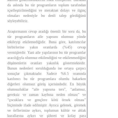
da aslında bu tür programların toplum tarafından
içselleştirilmediğini ve meraktan dolayı ve ilginç
olmaları nedeniyle bu denli talep gördüğünü
söyleyebiliriz.
Araştırmanın cevap aradığı önemli bir soru da, bu
tür programların aile yapısını olumsuz yönde
etkileyip etkilemediğidir. Buna göre, katılımcılar
birbirlerine yakın oranlarda (%45) cevap
vermişlerdir. Yani aile yapılarının bu tür programlar
aracılığıyla olumsuz etkilendiğini ve etkilenmediğini
düşünenlerin oranları yakınlık göstermektedir.
Bunun nedenleri sorulduğunda ise ortaya çarpıcı
sonuçlar çıkmaktadır. Sadece %6.5 oranında
katılımcı bu tür programlara olumlu bakarken
diğerleri olumsuz görüş içerisindedir. En büyük
olumsuzluklar “aile yapısına ters”, “anlamsız,
gereksiz ve zaman kaybına neden olması” ve
“çocuklara ve gençlere kötü örnek olması”
biçiminde ifade edilmiştir. Ayrıca gelenek, görenek
ve örflerimize aykırı, toplumun kültür ve ahlak
kurallarına aykırı ve şöhreti ve kolay para