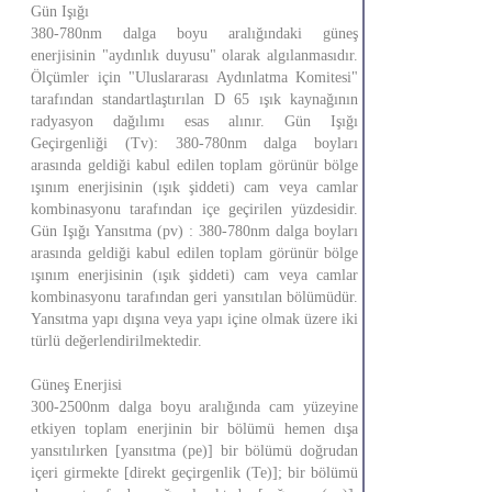
Gün Işığı
380-780nm dalga boyu aralığındaki güneş
enerjisinin "aydınlık duyusu" olarak algılanmasıdır.
Ölçümler için "Uluslararası Aydınlatma Komitesi"
tarafından standartlaştırılan D 65 ışık kaynağının
radyasyon dağılımı esas alınır. Gün Işığı
Geçirgenliği (Tv): 380-780nm dalga boyları
arasında geldiği kabul edilen toplam görünür bölge
ışınım enerjisinin (ışık şiddeti) cam veya camlar
kombinasyonu tarafından içe geçirilen yüzdesidir.
Gün Işığı Yansıtma (pv) : 380-780nm dalga boyları
arasında geldiği kabul edilen toplam görünür bölge
ışınım enerjisinin (ışık şiddeti) cam veya camlar
kombinasyonu tarafından geri yansıtılan bölümüdür.
Yansıtma yapı dışına veya yapı içine olmak üzere iki
türlü değerlendirilmektedir.
Güneş Enerjisi
300-2500nm dalga boyu aralığında cam yüzeyine
etkiyen toplam enerjinin bir bölümü hemen dışa
yansıtılırken [yansıtma (pe)] bir bölümü doğrudan
içeri girmekte [direkt geçirgenlik (Te)]; bir bölümü