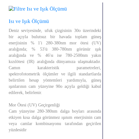
Isı ve Işık Ölçümü
Deniz seviyesinde, ufuk çizgisinin 30o üzerindeki
bir açıyla bulutsuz bir havada toplam güneş
enerjisinin % 1'i 280-380nm mor ötesi (UV)
aralığında; % 53'ü 380-780nm görünür ışık
aralığında ve % 46'sı ise 780-2500nm yakın
kızılötesi (IR) aralığında dünyamıza ulaşmaktadır.
Camın karakteristik parametreleri,
spektrofotometrik ölçümler ve ilgili standartlarda
belirtilen hesap yöntemleri yardımıyla, güneş
ışınlarının cam yüzeyine 90o açıyla geldiği kabul
edilerek, belirlenir.
Mor Ötesi (UV) Geçirgenliği
Cam yüzeyine 280-380nm dalga boyları arasında
etkiyen kısa dalga görünmez ışınım enerjisinin cam
veya camlar kombinasyonu tarafından geçirilen
yüzdesidir