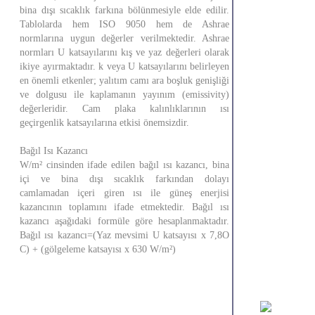
bina dışı sıcaklık farkına bölünmesiyle elde edilir.
Tablolarda hem ISO 9050 hem de Ashrae
normlarına uygun değerler verilmektedir. Ashrae
normları U katsayılarını kış ve yaz değerleri olarak
ikiye ayırmaktadır. k veya U katsayılarını belirleyen
en önemli etkenler; yalıtım camı ara boşluk genişliği
ve dolgusu ile kaplamanın yayınım (emissivity)
değerleridir. Cam plaka kalınlıklarının ısı
geçirgenlik katsayılarına etkisi önemsizdir.
Bağıl Isı Kazancı
W/m² cinsinden ifade edilen bağıl ısı kazancı, bina
içi ve bina dışı sıcaklık farkından dolayı
camlamadan içeri giren ısı ile güneş enerjisi
kazancının toplamını ifade etmektedir. Bağıl ısı
kazancı aşağıdaki formüle göre hesaplanmaktadır.
Bağıl ısı kazancı=(Yaz mevsimi U katsayısı x 7,8O
C) + (gölgeleme katsayısı x 630 W/m²)