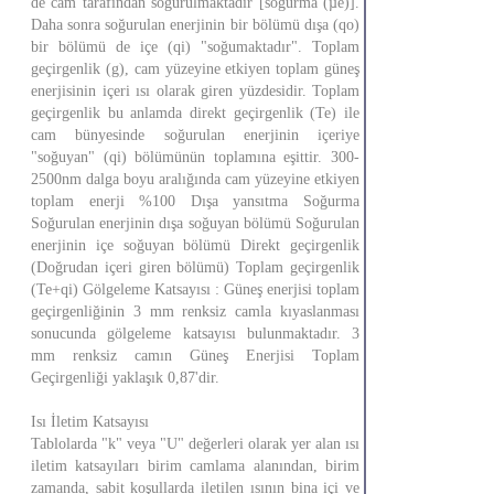
de cam tarafından soğurulmaktadır [soğurma (µe)].
Daha sonra soğurulan enerjinin bir bölümü dışa (qo)
bir bölümü de içe (qi) "soğumaktadır". Toplam
geçirgenlik (g), cam yüzeyine etkiyen toplam güneş
enerjisinin içeri ısı olarak giren yüzdesidir. Toplam
geçirgenlik bu anlamda direkt geçirgenlik (Te) ile
cam bünyesinde soğurulan enerjinin içeriye
"soğuyan" (qi) bölümünün toplamına eşittir. 300-
2500nm dalga boyu aralığında cam yüzeyine etkiyen
toplam enerji %100 Dışa yansıtma Soğurma
Soğurulan enerjinin dışa soğuyan bölümü Soğurulan
enerjinin içe soğuyan bölümü Direkt geçirgenlik
(Doğrudan içeri giren bölümü) Toplam geçirgenlik
(Te+qi) Gölgeleme Katsayısı : Güneş enerjisi toplam
geçirgenliğinin 3 mm renksiz camla kıyaslanması
sonucunda gölgeleme katsayısı bulunmaktadır. 3
mm renksiz camın Güneş Enerjisi Toplam
Geçirgenliği yaklaşık 0,87'dir.
Isı İletim Katsayısı
Tablolarda "k" veya "U" değerleri olarak yer alan ısı
iletim katsayıları birim camlama alanından, birim
zamanda, sabit koşullarda iletilen ısının bina içi ve