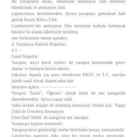
Bu yarışmanın amacı, ülkemizde animasyon film üretimini
özendirmek ve animasyon film
yapımcılarını desteklemektir. Ayrıca yarışmayı geleneksel hale
getirip Kuzey Kıbrıs Türk
Cumhuriyeti’nde animasyon film üretimine katkıda bulunmak
böylece bu alanda ülkemizde üretilmiş
eser birikiminin önünü açmaktır.
4. Yarışmaya Katılım Koşulları:
4.1. -
Genel Koşullar:
Yarışma; seçici kurul üyeleri ile yarışma komitesinde görev
alanlar ve bunların birinci derece
yakınları dışında yaş sınırı olmaksızın KKTC ve T.C. sınırları
içinde yasal olarak ikamet eden tüm
bireylere açıktır. - - - - - - - - - - - - -
Yarışma ‘Genel’, ‘Öğrenci’ olmak üzere iki ana kategoride
düzenlenecektir. Ayrıca yapay zekâ
video üretim araçları ile üretilmiş animasyon filmler için ‘Yapay
Zekâ ile Üretilmiş Animasyon
Film Özel Ödülü’ alt kategorisi yer alacaktır.
Yarışmaya katılım ücretsizdir.
Yarışmacıların gönderdiği eserler belirlenen temayı yansıtmalıdır.
Gönderilen eserlerin daha önce bir sosyal medya ortamında,