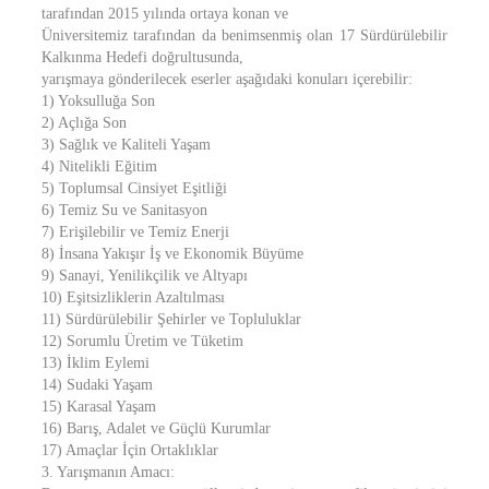
tarafından 2015 yılında ortaya konan ve
Üniversitemiz tarafından da benimsenmiş olan 17 Sürdürülebilir
Kalkınma Hedefi doğrultusunda,
yarışmaya gönderilecek eserler aşağıdaki konuları içerebilir:
1) Yoksulluğa Son
2) Açlığa Son
3) Sağlık ve Kaliteli Yaşam
4) Nitelikli Eğitim
5) Toplumsal Cinsiyet Eşitliği
6) Temiz Su ve Sanitasyon
7) Erişilebilir ve Temiz Enerji
8) İnsana Yakışır İş ve Ekonomik Büyüme
9) Sanayi, Yenilikçilik ve Altyapı
10) Eşitsizliklerin Azaltılması
11) Sürdürülebilir Şehirler ve Topluluklar
12) Sorumlu Üretim ve Tüketim
13) İklim Eylemi
14) Sudaki Yaşam
15) Karasal Yaşam
16) Barış, Adalet ve Güçlü Kurumlar
17) Amaçlar İçin Ortaklıklar
3. Yarışmanın Amacı: