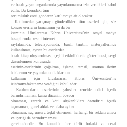
ve basılı yayın organlarında yayınlanmasına izin verdikleri kabul
edilir. Bu konudaki tüm
sorumluluk eseri gönderen katılımcıya ait olacaktır.
- Katılımcılar yarışmaya gönderdikleri tüm eserleri için; söz
konusu eserlerin tamamının ya da bir
kısmının Uluslararası Kıbrıs Üniversitesi’nin sosyal medya
hesaplarında, resmi internet
sayfalarında, televizyonunda, basılı tanıtım materyallerinde
kullanılması, ayrıca bu eserlerden
basılı kitap oluşturulması, çeşitli etkinliklerde gösterilmesi, sergi
düzenlenmesi konusunda
eserinin/eserlerinin çoğaltma, işleme, temsil, umuma iletim
haklarının ve yayımlanma haklarının
kullanımı için Uluslararası Kıbrıs Üniversitesi’ne
izin/muvafakatname verdiğini kabul eder.
- Katılımcıların eserlerinin şahısları rencide edici içerik
barındırmaması, kamu düzenini bozucu
olmaması, zararlı ve kötü alışkanlıkları özendirici içerik
taşımaması, genel ahlak ve adaba aykırı
olmaması, suç unsuru teşkil etmemesi, herhangi bir reklam amacı
ve içeriği de barındırmaması
gerekmektedir. Bu konudaki her türlü hukuki ve cezai