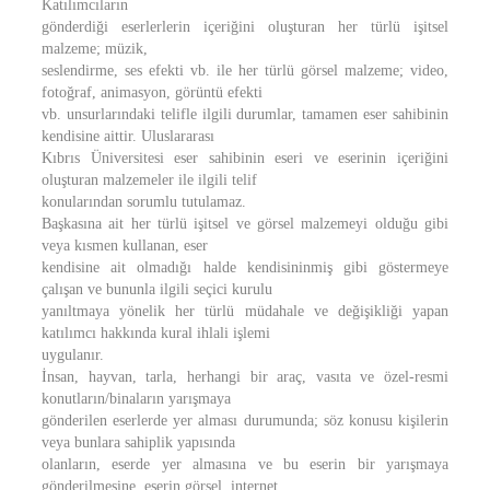
Katılımcıların
gönderdiği eserlerlerin içeriğini oluşturan her türlü işitsel
malzeme; müzik,
seslendirme, ses efekti vb. ile her türlü görsel malzeme; video,
fotoğraf, animasyon, görüntü efekti
vb. unsurlarındaki telifle ilgili durumlar, tamamen eser sahibinin
kendisine aittir. Uluslararası
Kıbrıs Üniversitesi eser sahibinin eseri ve eserinin içeriğini
oluşturan malzemeler ile ilgili telif
konularından sorumlu tutulamaz.
Başkasına ait her türlü işitsel ve görsel malzemeyi olduğu gibi
veya kısmen kullanan, eser
kendisine ait olmadığı halde kendisininmiş gibi göstermeye
çalışan ve bununla ilgili seçici kurulu
yanıltmaya yönelik her türlü müdahale ve değişikliği yapan
katılımcı hakkında kural ihlali işlemi
uygulanır.
İnsan, hayvan, tarla, herhangi bir araç, vasıta ve özel-resmi
konutların/binaların yarışmaya
gönderilen eserlerde yer alması durumunda; söz konusu kişilerin
veya bunlara sahiplik yapısında
olanların, eserde yer almasına ve bu eserin bir yarışmaya
gönderilmesine, eserin görsel, internet