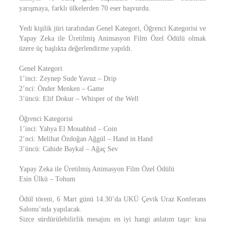
yarışmaya, farklı ülkelerden 70 eser başvurdu.
Yedi kişilik jüri tarafından Genel Kategori, Öğrenci Kategorisi ve
Yapay Zeka ile Üretilmiş Animasyon Film Özel Ödülü olmak
üzere üç başlıkta değerlendirme yapıldı.
Genel Kategori
1’inci: Zeynep Sude Yavuz – Drip
2’nci: Önder Menken – Game
3’üncü: Elif Dokur – Whisper of the Well
Öğrenci Kategorisi
1’inci: Yahya El Mouahhid – Coin
2’nci: Melihat Özdoğan Ağgül – Hand in Hand
3’üncü: Cahide Baykal – Ağaç Sev
Yapay Zeka ile Üretilmiş Animasyon Film Özel Ödülü
Esin Ülkü – Tohum
Ödül töreni, 6 Mart günü 14.30’da UKÜ Çevik Uraz Konferans
Salonu’nda yapılacak.
Sizce sürdürülebilirlik mesajını en iyi hangi anlatım taşır: kısa