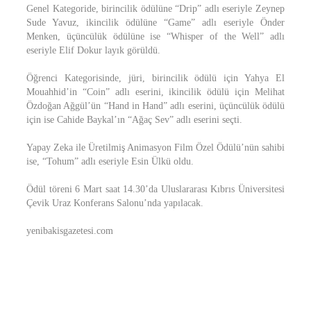
Genel Kategoride, birincilik ödülüne “Drip” adlı eseriyle Zeynep
Sude Yavuz, ikincilik ödülüne “Game” adlı eseriyle Önder
Menken, üçüncülük ödülüne ise “Whisper of the Well” adlı
eseriyle Elif Dokur layık görüldü.
Öğrenci Kategorisinde, jüri, birincilik ödülü için Yahya El
Mouahhid’in “Coin” adlı eserini, ikincilik ödülü için Melihat
Özdoğan Ağgül’ün “Hand in Hand” adlı eserini, üçüncülük ödülü
için ise Cahide Baykal’ın “Ağaç Sev” adlı eserini seçti.
Yapay Zeka ile Üretilmiş Animasyon Film Özel Ödülü’nün sahibi
ise, “Tohum” adlı eseriyle Esin Ülkü oldu.
Ödül töreni 6 Mart saat 14.30’da Uluslararası Kıbrıs Üniversitesi
Çevik Uraz Konferans Salonu’nda yapılacak.
yenibakisgazetesi.com