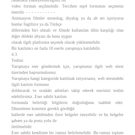
rahatlıkla yükleyebileceğiniz bir
video formatı seçilmelidir. Tercihen mp4 formatını seçmeniz
önerilir. - - - - - - - - - - -
Animasyon filmler monolog, diyalog ya da alt ses içeriyorsa
bunlar İngilizce ya da Türkçe
dillerinden biri olmalı ve filmde kullanılan dilin karşılığı olan
diğer dildeki altyazı da buna uygun
olarak ilgili platforma seçenek olarak yüklenmelidir.
Bir katılımcı en fazla 10 eserle yarışmaya katılabilir.
4.3.
Teslim:
Yarışmaya eser göndermek için, yarışmanın ilgili web sitesi
üzerinden başvurmalısınız.
Yarışmaya hangi kategoride katılmak istiyorsanız, web sitesindeki
ilgili katılım formunu
doldurarak ve oradaki adımları takip ederek eserinizi teslim
edebilirsiniz. Eser sahibi katılım
formunda belirttiği bilgilerin doğruluğunu taahhüt eder.
Düzenleme komitesi gerekli gördüğü
hallerde eser sahibinden ilave belgeler isteyebilir ve bu belgeler
şahsen ya da posta yolu ile
iletilmelidir.
Eser sahibi kendisine bir rumuz belirlemelidir. Bu rumuz toplam