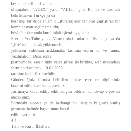
beş karakterli harf ve rakamdan
oluşmalıdır. “A1B2C” ya da "AB123" gibi. Rumuz ve eser adı
belirlenirken Türkçe ya da
herhangi bir dilde anlam oluşturarak eser sahibini çağrıştıran bir
kombinasyon seçilmemelidir,
böyle bir durumda kural ihlali işlemi uygulanır.
Eserler YouTube ya da Vimeo platformlarına ‘liste dışı’ ya da
‘şifre’ kullanılarak yüklenmeli,
yüklenen videonun açıklamalar kısmına eserin adı ve rumuz
yazılmalıdır. Daha sonra
platformdaki eserin linki varsa şifresi ile birlikte, web sitesindeki
form doldurularak, 19.01.2026
tarihine kadar iletilmelidir.
Gönderdiğiniz formda belirtilen linkte, eser ve bilgileriniz
kontrol edildikten sonra eserinizin
yarışmaya kabul edilip edilmediğini bildiren bir cevap e-postası
alacaksınız.
Formdaki e-posta ya da herhangi bir iletişim bilginizi yanlış
girmeniz halinde başvurunuz kabul
edilmeyecektir.
4.4.
Telif ve Kural İhlalleri: