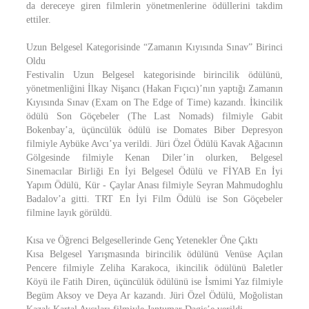
da dereceye giren filmlerin yönetmenlerine ödüllerini takdim
ettiler.
Uzun Belgesel Kategorisinde “Zamanın Kıyısında Sınav” Birinci
Oldu
Festivalin Uzun Belgesel kategorisinde birincilik ödülünü,
yönetmenliğini İlkay Nişancı (Hakan Fıçıcı)’nın yaptığı Zamanın
Kıyısında Sınav (Exam on The Edge of Time) kazandı. İkincilik
ödülü Son Göçebeler (The Last Nomads) filmiyle Gabit
Bokenbay’a, üçüncülük ödülü ise Domates Biber Depresyon
filmiyle Aybüke Avcı’ya verildi. Jüri Özel Ödülü Kavak Ağacının
Gölgesinde filmiyle Kenan Diler’in olurken, Belgesel
Sinemacılar Birliği En İyi Belgesel Ödülü ve FİYAB En İyi
Yapım Ödülü, Kür - Çaylar Anası filmiyle Seyran Mahmudoghlu
Badalov’a gitti. TRT En İyi Film Ödülü ise Son Göçebeler
filmine layık görüldü.
Kısa ve Öğrenci Belgesellerinde Genç Yetenekler Öne Çıktı
Kısa Belgesel Yarışmasında birincilik ödülünü Venüse Açılan
Pencere filmiyle Zeliha Karakoca, ikincilik ödülünü Baletler
Köyü ile Fatih Diren, üçüncülük ödülünü ise İsmimi Yaz filmiyle
Begüm Aksoy ve Deya Ar kazandı. Jüri Özel Ödülü, Moğolistan