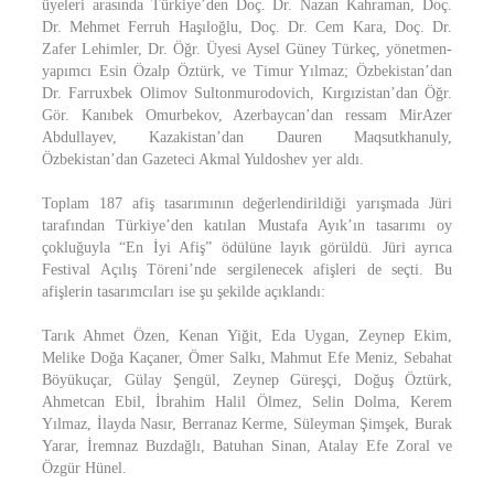
üyeleri arasında Türkiye’den Doç. Dr. Nazan Kahraman, Doç.
Dr. Mehmet Ferruh Haşıloğlu, Doç. Dr. Cem Kara, Doç. Dr.
Zafer Lehimler, Dr. Öğr. Üyesi Aysel Güney Türkeç, yönetmen-
yapımcı Esin Özalp Öztürk, ve Timur Yılmaz; Özbekistan’dan
Dr. Farruxbek Olimov Sultonmurodovich, Kırgızistan’dan Öğr.
Gör. Kanıbek Omurbekov, Azerbaycan’dan ressam MirAzer
Abdullayev, Kazakistan’dan Dauren Maqsutkhanuly,
Özbekistan’dan Gazeteci Akmal Yuldoshev yer aldı.
Toplam 187 afiş tasarımının değerlendirildiği yarışmada Jüri
tarafından Türkiye’den katılan Mustafa Ayık’ın tasarımı oy
çokluğuyla “En İyi Afiş” ödülüne layık görüldü. Jüri ayrıca
Festival Açılış Töreni’nde sergilenecek afişleri de seçti. Bu
afişlerin tasarımcıları ise şu şekilde açıklandı:
Tarık Ahmet Özen, Kenan Yiğit, Eda Uygan, Zeynep Ekim,
Melike Doğa Kaçaner, Ömer Salkı, Mahmut Efe Meniz, Sebahat
Böyükuçar, Gülay Şengül, Zeynep Güreşçi, Doğuş Öztürk,
Ahmetcan Ebil, İbrahim Halil Ölmez, Selin Dolma, Kerem
Yılmaz, İlayda Nasır, Berranaz Kerme, Süleyman Şimşek, Burak
Yarar, İremnaz Buzdağlı, Batuhan Sinan, Atalay Efe Zoral ve
Özgür Hünel.