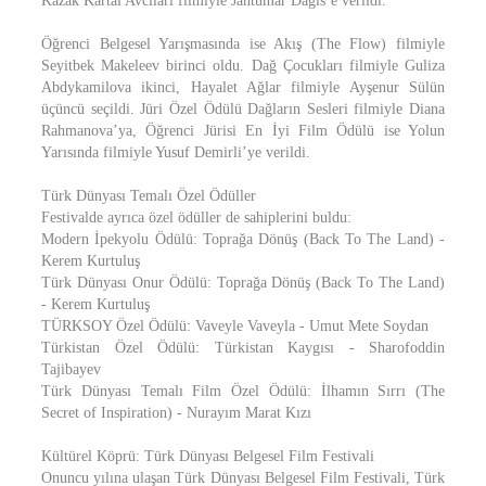
Kazak Kartal Avcıları filmiyle Jantumar Dagis’e verildi.
Öğrenci Belgesel Yarışmasında ise Akış (The Flow) filmiyle
Seyitbek Makeleev birinci oldu. Dağ Çocukları filmiyle Guliza
Abdykamilova ikinci, Hayalet Ağlar filmiyle Ayşenur Sülün
üçüncü seçildi. Jüri Özel Ödülü Dağların Sesleri filmiyle Diana
Rahmanova’ya, Öğrenci Jürisi En İyi Film Ödülü ise Yolun
Yarısında filmiyle Yusuf Demirli’ye verildi.
Türk Dünyası Temalı Özel Ödüller
Festivalde ayrıca özel ödüller de sahiplerini buldu:
Modern İpekyolu Ödülü: Toprağa Dönüş (Back To The Land) -
Kerem Kurtuluş
Türk Dünyası Onur Ödülü: Toprağa Dönüş (Back To The Land)
- Kerem Kurtuluş
TÜRKSOY Özel Ödülü: Vaveyle Vaveyla - Umut Mete Soydan
Türkistan Özel Ödülü: Türkistan Kaygısı - Sharofoddin
Tajibayev
Türk Dünyası Temalı Film Özel Ödülü: İlhamın Sırrı (The
Secret of Inspiration) - Nurayım Marat Kızı
Kültürel Köprü: Türk Dünyası Belgesel Film Festivali
Onuncu yılına ulaşan Türk Dünyası Belgesel Film Festivali, Türk