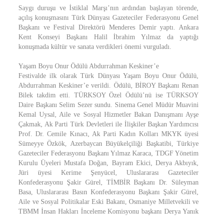
Saygı duruşu ve İstiklal Marşı’nın ardından başlayan törende,
açılış konuşmasını Türk Dünyası Gazeteciler Federasyonu Genel
Başkanı ve Festival Direktörü Menderes Demir yaptı. Ankara
Kent Konseyi Başkanı Halil İbrahim Yılmaz da yaptığı
konuşmada kültür ve sanata verdikleri önemi vurguladı.
Yaşam Boyu Onur Ödülü Abdurrahman Keskiner’e
Festivalde ilk olarak Türk Dünyası Yaşam Boyu Onur Ödülü,
Abdurrahman Keskiner’e verildi. Ödülü, BİROY Başkanı Renan
Bilek takdim etti. TÜRKSOY Özel Ödülü’nü ise TÜRKSOY
Daire Başkanı Selim Sezer sundu. Sinema Genel Müdür Muavini
Kemal Uysal, Aile ve Sosyal Hizmetler Bakan Danışmanı Ayşe
Çakmak, Ak Parti Türk Devletleri ile İlişkiler Başkan Yardımcısı
Prof. Dr. Cemile Kınacı, Ak Parti Kadın Kolları MKYK üyesi
Sümeyye Özkök, Azerbaycan Büyükelçiliği Başkatibi, Türkiye
Gazeteciler Federasyonu Başkanı Yılmaz Karaca, TDGF Yönetim
Kurulu Üyeleri Mustafa Doğan, Bayram Ekici, Derya Akbıyık,
Jüri üyesi Kerime Şenyücel, Uluslararası Gazeteciler
Konfederasyonu Şakir Gürel, TİMBİR Başkanı Dr. Süleyman
Basa, Uluslararası Basın Konfederasyonu Başkanı Şakir Gürel,
Aile ve Sosyal Politikalar Eski Bakanı, Osmaniye Milletvekili ve
TBMM İnsan Hakları İnceleme Komisyonu başkanı Derya Yanık