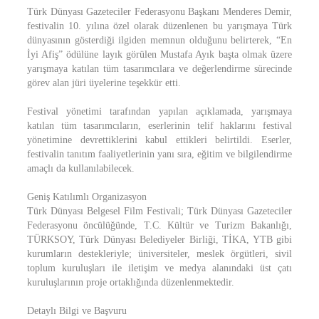
Türk Dünyası Gazeteciler Federasyonu Başkanı Menderes Demir,
festivalin 10. yılına özel olarak düzenlenen bu yarışmaya Türk
dünyasının gösterdiği ilgiden memnun olduğunu belirterek, “En
İyi Afiş” ödülüne layık görülen Mustafa Ayık başta olmak üzere
yarışmaya katılan tüm tasarımcılara ve değerlendirme sürecinde
görev alan jüri üyelerine teşekkür etti.
Festival yönetimi tarafından yapılan açıklamada, yarışmaya
katılan tüm tasarımcıların, eserlerinin telif haklarını festival
yönetimine devrettiklerini kabul ettikleri belirtildi. Eserler,
festivalin tanıtım faaliyetlerinin yanı sıra, eğitim ve bilgilendirme
amaçlı da kullanılabilecek.
Geniş Katılımlı Organizasyon
Türk Dünyası Belgesel Film Festivali; Türk Dünyası Gazeteciler
Federasyonu öncülüğünde, T.C. Kültür ve Turizm Bakanlığı,
TÜRKSOY, Türk Dünyası Belediyeler Birliği, TİKA, YTB gibi
kurumların destekleriyle; üniversiteler, meslek örgütleri, sivil
toplum kuruluşları ile iletişim ve medya alanındaki üst çatı
kuruluşlarının proje ortaklığında düzenlenmektedir.
Detaylı Bilgi ve Başvuru