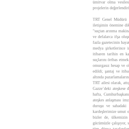
ümitvar olma vesilesi
projelerin değerlendir
TRT Genel Müdürü Sob
iletişimin önemine di
“suçtan arınma makinas
ve defalarca ifşa olu
fazla gazetecinin hay
medya şirketlerince i
itibaren tarihin en k
suçlarını örtbas etme
omurgasız hesap ve ol
edildi; şantaj ve iti
altında pazarlamaları
TRT ailesi olarak, att
Gazze’deki ateşkese d
hafta, Cumhurbaşkan
ateşkes anlaşması imz
duruşu ve sahadaki g
kardeşlerimize umut o
bizler de, ülkemizin
gücümüzle çalışıyor, 
tüm dünya tarafından 