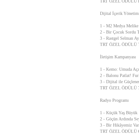
TRT ÖZEL ÖDÜLÜ Fark
Dijital İçerik Yönetim
1 - M2 Medya Melike 
2 - Bir Çocuk Sordu 
3 - Rastgel Selman Ay
TRT ÖZEL ÖDÜLÜ Trab
İletişim Kampanyası
1 - Kemo: Umuda Açıl
2 - Balonu Patlat! Fur
3 - Dijital ile Güçle
TRT ÖZEL ÖDÜLÜ 7180
Radyo Programı
1 - Küçük Yaş Büyük 
2 - Göçün Ardında Sey
3 - Bir Hikâyemiz Va
TRT ÖZEL ÖDÜLÜ O İns