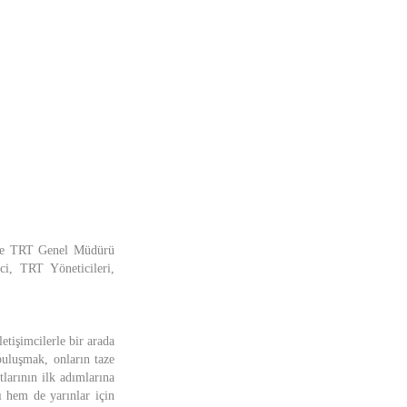
n ve TRT Genel Müdürü
ci, TRT Yöneticileri,
tişimcilerle bir arada
uluşmak, onların taze
larının ilk adımlarına
 hem de yarınlar için