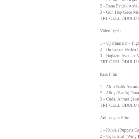
2 - Rana Ertürk Arda 
3 - Gün Hep Gece Meli
TRT ÖZEL ÖDÜLÜ Dağ 
Video İçerik
1 - Uyarlamalar - Fi
2 - Bu Çocuk Neden Bö
3 - Boğazın Avcıları 
TRT ÖZEL ÖDÜLÜ Bir 
Kısa Film
1 - Altın Balık Aycam
2 - Alkış (Saqfa) Oma
3 - Cüda. Ahmet Şeraf
TRT ÖZEL ÖDÜLÜ Babas
Animasyon Film
1 - Kukla (Puppet) Ce
2 - Uç Gitsin! (Wing 