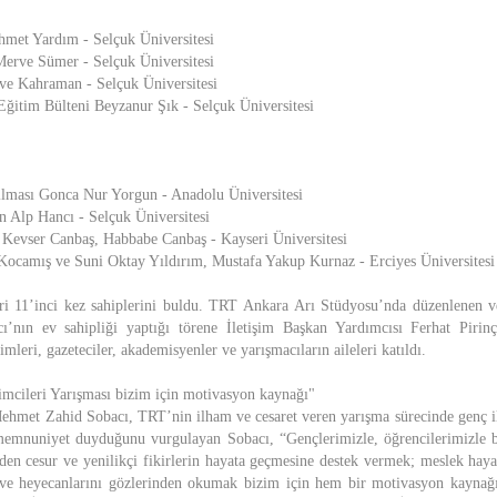
hmet Yardım - Selçuk Üniversitesi
erve Sümer - Selçuk Üniversitesi
rve Kahraman - Selçuk Üniversitesi
im Bülteni Beyzanur Şık - Selçuk Üniversitesi
ılması Gonca Nur Yorgun - Anadolu Üniversitesi
n Alp Hancı - Selçuk Üniversitesi
 Kevser Canbaş, Habbabe Canbaş - Kayseri Üniversitesi
mış ve Suni Oktay Yıldırım, Mustafa Yakup Kurnaz - Erciyes Üniversitesi
leri 11’inci kez sahiplerini buldu. TRT Ankara Arı Stüdyosu’nda düzenlene
nın ev sahipliği yaptığı törene İletişim Başkan Yardımcısı Ferhat Pirinç
imleri, gazeteciler, akademisyenler ve yarışmacıların aileleri katıldı.
imcileri Yarışması bizim için motivasyon kaynağı"
et Zahid Sobacı, TRT’nin ilham ve cesaret veren yarışma sürecinde genç ile
emnuniyet duyduğunu vurgulayan Sobacı, “Gençlerimizle, öğrencilerimizle b
den cesur ve yenilikçi fikirlerin hayata geçmesine destek vermek; meslek hayat
ve heyecanlarını gözlerinden okumak bizim için hem bir motivasyon kaynağı