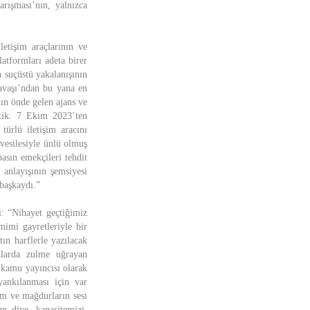
arışması’nın, yalnızca
etişim araçlarının ve
atformları adeta birer
n suçüstü yakalanışının
Savaşı’ndan bu yana en
ın önde gelen ajans ve
ettik. 7 Ekim 2023’ten
türlü iletişim aracını
vesilesiyle ünlü olmuş
asın emekçileri tehdit
 anlayışının şemsiyesi
başkaydı.”
i: “Nihayet geçtiğimiz
mi gayretleriyle bir
ın harflerle yazılacak
yalarda zulme uğrayan
 kamu yayıncısı olarak
yankılanması için var
um ve mağdurların sesi
un diye, kapasitemizi,