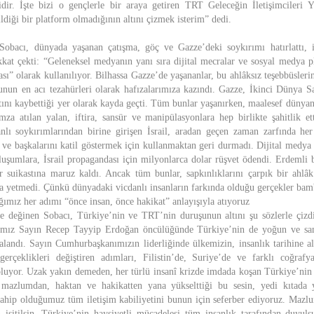
dir. İşte bizi o gençlerle bir araya getiren TRT Geleceğin İletişimcileri Y
ildiği bir platform olmadığının altını çizmek isterim” dedi.
acı, dünyada yaşanan çatışma, göç ve Gazze’deki soykırımı hatırlattı, il
kkat çekti: “Geleneksel medyanın yanı sıra dijital mecralar ve sosyal medya pl
ı” olarak kullanılıyor. Bilhassa Gazze’de yaşananlar, bu ahlâksız teşebbüsleri
şunun en acı tezahürleri olarak hafızalarımıza kazındı. Gazze, İkinci Dünya 
atını kaybettiği yer olarak kayda geçti. Tüm bunlar yaşanırken, maalesef dünyan
mza atılan yalan, iftira, sansür ve manipülasyonlara hep birlikte şahitlik 
anlı soykırımlarından birine girişen İsrail, aradan geçen zaman zarfında her 
k ve başkalarını katil göstermek için kullanmaktan geri durmadı. Dijital medya 
uşumlara, İsrail propagandası için milyonlarca dolar rüşvet ödendi. Erdemli b
bar suikastına maruz kaldı. Ancak tüm bunlar, sapkınlıklarını çarpık bir ahlâk
na yetmedi. Çünkü dünyadaki vicdanlı insanların farkında olduğu gerçekler bam
ığımız her adımı “önce insan, önce hakikat” anlayışıyla atıyoruz
e değinen Sobacı, Türkiye’nin ve TRT’nin duruşunun altını şu sözlerle çizd
ımız Sayın Recep Tayyip Erdoğan öncülüğünde Türkiye’nin de yoğun ve sami
alandı. Sayın Cumhurbaşkanımızın liderliğinde ülkemizin, insanlık tarihine alt
erçeklikleri değiştiren adımları, Filistin’de, Suriye’de ve farklı coğraf
luyor. Uzak yakın demeden, her türlü insanî krizde imdada koşan Türkiye’nin
 mazlumdan, haktan ve hakikatten yana yükselttiği bu sesin, yedi kıtada 
sahip olduğumuz tüm iletişim kabiliyetini bunun için seferber ediyoruz. Mazl
işitilsin, Türkiye’nin haysiyetli mücadelesi tüm insanlık tarafından duyuls