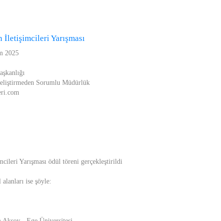
 İletişimcileri Yarışması
im 2025
aşkanlığı
eliştirmeden Sorumlu Müdürlük
leri.com
cileri Yarışması ödül töreni gerçekleştirildi
alanları ise şöyle:
 Aksoy - Ege Üniversitesi