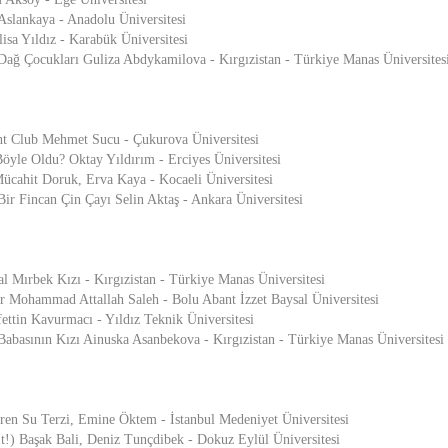
Aslankaya - Anadolu Üniversitesi
sa Yıldız - Karabük Üniversitesi
Çocukları Guliza Abdykamilova - Kırgızistan - Türkiye Manas Üniversites
ght Club Mehmet Sucu - Çukurova Üniversitesi
yle Oldu? Oktay Yıldırım - Erciyes Üniversitesi
Mücahit Doruk, Erva Kaya - Kocaeli Üniversitesi
Fincan Çin Çayı Selin Aktaş - Ankara Üniversitesi
al Mırbek Kızı - Kırgızistan - Türkiye Manas Üniversitesi
r Mohammad Attallah Saleh - Bolu Abant İzzet Baysal Üniversitesi
ettin Kavurmacı - Yıldız Teknik Üniversitesi
ının Kızı Ainuska Asanbekova - Kırgızistan - Türkiye Manas Üniversitesi
ren Su Terzi, Emine Öktem - İstanbul Medeniyet Üniversitesi
It!) Başak Bali, Deniz Tunçdibek - Dokuz Eylül Üniversitesi