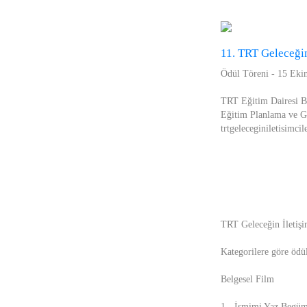
11. TRT Geleceğin
Ödül Töreni - 15 Ek
TRT Eğitim Dairesi B
Eğitim Planlama ve G
trtgeleceginiletisimci
TRT Geleceğin İletişim
Kategorilere göre ödül 
Belgesel Film
1 - İsmimi Yaz Begüm