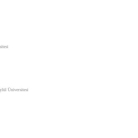
itesi
lül Üniversitesi