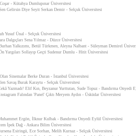
Coşar - Kütahya Dumlupınar Üniversitesi
Gelirsin Diye Seyit Serkan Demir - Selçuk Üniversitesi
uh Yusuf Ünal - Selçuk Üniversitesi
ara Dalgıçları Sena Yılmaz - Düzce Üniversitesi
 Burhan Yalkızımı, Betül Türkmen, Aleyna Nalbant - Süleyman Demirel Ünivers
rgıları Sollayıp Geçti Sudenur Dumlu - Hitit Üniversitesi
lan Sinemalar Berke Duran - İstanbul Üniversitesi
en Savaş Burak Karaytu - Selçuk Üniversitesi
ekâ Yazmadı! Elif Kın, Beyzanur Yurttutan, Sude Topuz - Bandırma Onyedi Ey
agram Falından 'Panel' Çıktı Meryem Aydın - Üsküdar Üniversitesi
 Muhammet Ergön, İlknur Kulbak - Bandırma Onyedi Eylül Üniversitesi
cem İpek Dağ - Ankara Bilim Üniversitesi
rsena Esiringü, Ece Sorhan, Melih Kurnaz - Selçuk Üniversitesi