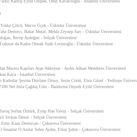
lı Kadraj Eylül Özipek, Onur Kavalcıoğlu - Anadolu Üniversitesi
i
Yıldız Çölcü, Merve Üçok - Üsküdar Üniversitesi
Taha Demirci, Bahar Mutaf, Melda Zeynep Sarı - Üsküdar Üniversitesi
doğan, Recep Aydoğan - Selçuk Üniversitesi
zon’da Kadın Olmak Sude Lermioğlu - Üsküdar Üniversitesi
an Macera Kapıları Ayşe Akkoyun - Aydın Adnan Menderes Üniversitesi
kan Kaya - İstanbul Üniversitesi
nen Kadınlar Şeyma Dürdane Özsoy, Sezin Cörüt, Ebru Güzel - Yeditepe Üniversi
 Net Anla Çağdaş Uslu - Bandırma Onyedi Eylül Üniversitesi
Savaş Serhat Öztürk, Eyüp Han Yavuz - Selçuk Üniversitesi
it Serkan Demir - Selçuk Üniversitesi
r Emir Kaan Demircan - Çukurova Üniversitesi
anlar O Anılar Selen Aydın, Elina Şahin - Çukurova Üniversitesi