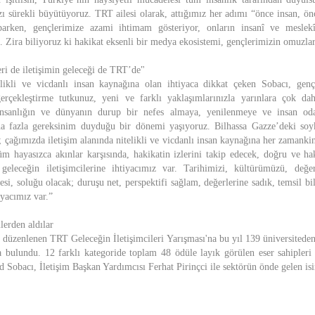
zı sürekli büyütüyoruz. TRT ailesi olarak, attığımız her adımı “önce insan, ön
parken, gençlerimize azami ihtimam gösteriyor, onların insanî ve meslekî
 Zira biliyoruz ki hakikat eksenli bir medya ekosistemi, gençlerimizin omuzlar
eri de iletişimin geleceği de TRT’de"
elikli ve vicdanlı insan kaynağına olan ihtiyaca dikkat çeken Sobacı, gençl
 gerçekleştirme tutkunuz, yeni ve farklı yaklaşımlarınızla yarınlara çok 
 insanlığın ve dünyanın durup bir nefes almaya, yenilenmeye ve insan oda
 fazla gereksinim duyduğu bir dönemi yaşıyoruz. Bilhassa Gazze’deki soy
; çağımızda iletişim alanında nitelikli ve vicdanlı insan kaynağına her zamanki
tüm hayasızca akınlar karşısında, hakikatin izlerini takip edecek, doğru ve h
geleceğin iletişimcilerine ihtiyacımız var. Tarihimizi, kültürümüzü, değe
esi, soluğu olacak; duruşu net, perspektifi sağlam, değerlerine sadık, temsil bil
iyacımız var.”
lerden aldılar
 düzenlenen TRT Geleceğin İletişimcileri Yarışması'na bu yıl 139 üniversitede
 bulundu. 12 farklı kategoride toplam 48 ödüle layık görülen eser sahipler
obacı, İletişim Başkan Yardımcısı Ferhat Pirinçci ile sektörün önde gelen isim