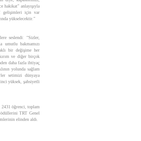
ce hakikat” anlayışıyla
 gelişimleri için var
ında yükselecektir.”
ere seslendi: “Sizler,
daha umutlu bakmamızı
klı bir değişime her
kırım ve diğer birçok
nden daha fazla ihtiyaç
aklının yolunda sağlam
rler setimizi dünyaya
inci yüksek, şahsiyetli
n 2431 öğrenci, toplam
i ödüllerini TRT Genel
lerinin elinden aldı.