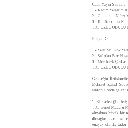
Canlı Yayın Sunumu
1 - Kadim Yerleşim A
2 - Gündemin Nabzı M
3 - Kültürlerarası Me
TRT ÖZEL ÖDÜLÜ Eğit
Radyo Drama
1 - Yersubat: Gök Yar
2 - Sıfırdan Bire Hasa
3 - Mercimek Çorbası
TRT ÖZEL ÖDÜLÜ Koca
Geleceğin İletişimci
Mehmet Zahid Sobacı’
sektörün önde gelen is
"TRT Geleceğin İletiş
TRT Genel Müdürü Mehm
olmaktan büyük bir m
dimağlarından neşet e
önayak olmak, tutku 