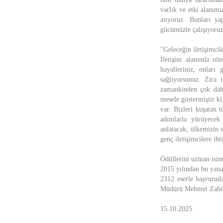
varlık ve etki alanımı
atıyoruz. Bunları ya
gücümüzle çalışıyoruz.
"Geleceğin iletişimcil
İletişim alanında nit
hayalleriniz, onları
sağlıyorsunuz. Zira
zamankinden çok daha
mesele göstermiştir ki
var. Bizleri kuşatan 
adımlarla yürüyecek 
anlatacak; ülkemizin s
genç iletişimcilere iht
Ödüllerini uzman isim
2015 yılından bu yana
2312 eserle başvuruda
Müdürü Mehmet Zahid S
15.10.2025