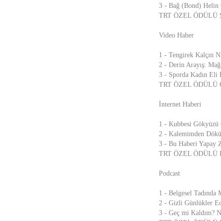
3 - Bağ (Bond) Helin 
TRT ÖZEL ÖDÜLÜ Sen 
Video Haber
1 - Tengirek Kalçın N
2 - Derin Arayış: Mağ
3 - Sporda Kadın Eli
TRT ÖZEL ÖDÜLÜ Ön Ya
İnternet Haberi
1 - Kubbesi Gökyüzü O
2 - Kalemimden Dökül
3 - Bu Haberi Yapay Z
TRT ÖZEL ÖDÜLÜ Inst
Podcast
1 - Belgesel Tadında
2 - Gizli Günlükler E
3 - Geç mi Kaldım? Nu