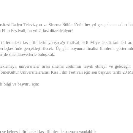
ersitesi Radyo Televizyon ve Sinema Bölümü’nün her yıl genç sinemacıları bu
a Film Festivali, bu yıl 7. kez düzenleniyor!
ürlerindeki kısa filmlerin yarışacağı festival, 6-8 Mayıs 2026 tarihleri ar
erleşkesi’nde gerçekleştirilecek. Üç gün boyunca finalist filmlerin gösterimle
ler de sinemaseverlerle buluşacak.
teklemeyi, üniversiteler arası sinema üretimini teşvik etmeyi ve geleceğin
SineKültür Üniversitelerarası Kısa Film Festivali için son başvuru tarihi 20 M
ılı bilgi ve başvuru için:
ve belgesel türündeki kısa filmler ile başvuru yapılabilir.