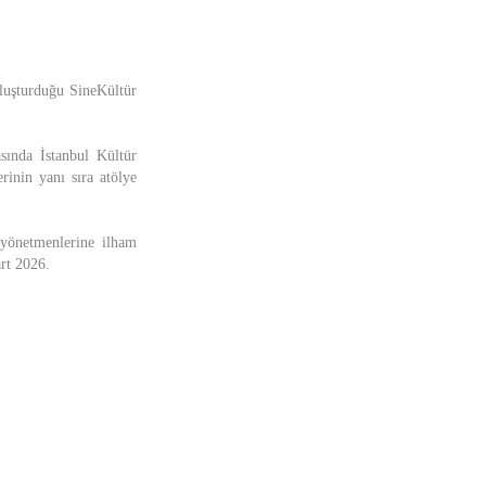
luşturduğu SineKültür
asında İstanbul Kültür
rinin yanı sıra atölye
 yönetmenlerine ilham
art 2026.