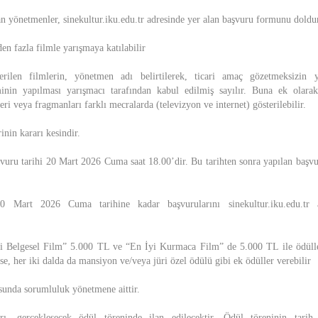
n yönetmenler, sinekultur.iku.edu.tr adresinde yer alan başvuru formunu dol
en fazla filmle yarışmaya katılabilir
rilen filmlerin, yönetmen adı belirtilerek, ticari amaç gözetmeksizin 
iminin yapılması yarışmacı tarafından kabul edilmiş sayılır. Buna ek olarak
eri veya fragmanları farklı mecralarda (televizyon ve internet) gösterilebilir.
inin kararı kesindir.
vuru tarihi 20 Mart 2026 Cuma saat 18.00’dir. Bu tarihten sonra yapılan başv
20 Mart 2026 Cuma tarihine kadar başvurularını sinekultur.iku.edu.tr 
i Belgesel Film” 5.000 TL ve “En İyi Kurmaca Film” de 5.000 TL ile ödüllen
se, her iki dalda da mansiyon ve/veya jüri özel ödülü gibi ek ödüller verebilir
usunda sorumluluk yönetmene aittir.
rı, gerçekleşecek ödül töreninde ilan edilecektir. Ödül töreninin tarih,