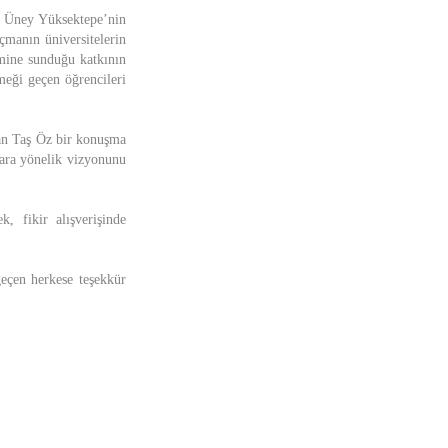
me Üney Yüksektepe’nin
çmanın üniversitelerin
imine sunduğu katkının
meği geçen öğrencileri
an Taş Öz bir konuşma
lara yönelik vizyonunu
, fikir alışverişinde
eçen herkese teşekkür