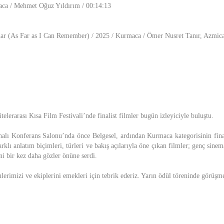
aca / Mehmet Oğuz Yıldırım / 00:14:13
dar (As Far as I Can Remember) / 2025 / Kurmaca / Ömer Nusret Tanır, Azmic
telerarası Kısa Film Festivali’nde finalist filmler bugün izleyiciyle buluştu.
alı Konferans Salonu’nda önce Belgesel, ardından Kurmaca kategorisinin fina
rklı anlatım biçimleri, türleri ve bakış açılarıyla öne çıkan filmler; genç sinema
ğini bir kez daha gözler önüne serdi.
erimizi ve ekiplerini emekleri için tebrik ederiz. Yarın ödül töreninde görüşm