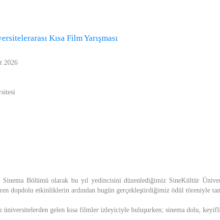
versitelerarası Kısa Film Yarışması
t 2026
sitesi
 Sinema Bölümü olarak bu yıl yedincisini düzenlediğimiz SineKültür Ünivers
üren dopdolu etkinliklerin ardından bugün gerçekleştirdiğimiz ödül töreniyle t
ı üniversitelerden gelen kısa filmler izleyiciyle buluşurken; sinema dolu, keyifl