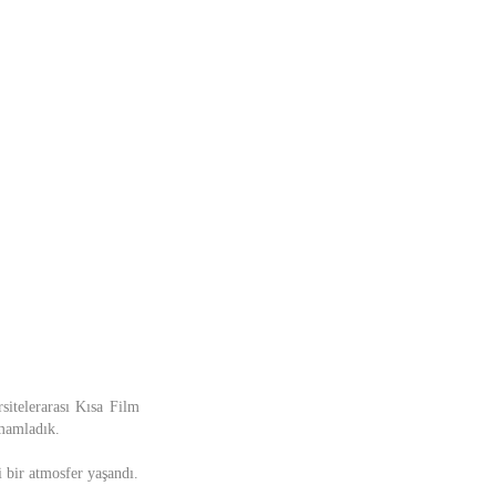
itelerarası Kısa Film
amamladık.
i bir atmosfer yaşandı.