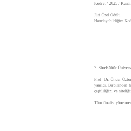
Kudret / 2025 / Kurm
Jüri Özel Ödülü
Hatırlayabildiğim Ka
7. SineKültür Üniversi
Prof. Dr. Önder Öztun
yansıdı. Birbirinden fa
çeşitliliğini ve niteli
Tüm finalist yönetmenl