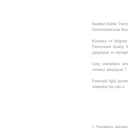
İstanbul Kültür Üniv
Üniversitelerarası Kıs
Kurmaca ve belgesel t
Üniversitesi Ataköy Y
çalışmaları ve söyleşi
Genç yetenekleri des
vermeyi amaçlayan 7. 
Festivalle ilgili ayrınt
sinekultur.iku.edu.tr
1. Yarışmaya, kurmaca 