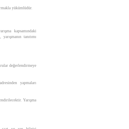
durmakla yükümlüdür.
yarışma kapsamındaki
, yarışmanın tanıtımı
urular değerlendirmeye
adresinden yapmaları
dirilecektir. Yarışma
 saat ve yer bilgisi