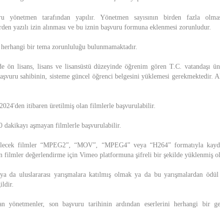
ru yönetmen tarafından yapılır. Yönetmen sayısının birden fazla olma
en yazılı izin alınması ve bu iznin başvuru formuna eklenmesi zorunludur.
e herhangi bir tema zorunluluğu bulunmamaktadır.
e ön lisans, lisans ve lisansüstü düzeyinde öğrenim gören T.C. vatandaşı üni
Başvuru sahibinin, sisteme güncel öğrenci belgesini yüklemesi gerekmektedir. A
024'den itibaren üretilmiş olan filmlerle başvurulabilir.
0 dakikayı aşmayan filmlerle başvurulabilir.
ilecek filmler “MPEG2”, “MOV”, “MPEG4” veya “H264” formatıyla kayde
n filmler değerlendirme için Vimeo platformuna şifreli bir şekilde yüklenmiş ol
ya da uluslararası yarışmalara katılmış olmak ya da bu yarışmalardan ödü
ldir.
n yönetmenler, son başvuru tarihinin ardından eserlerini herhangi bir g