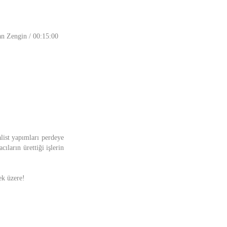
an Zengin / 00:15:00
list yapımları perdeye
cıların ürettiği işlerin
ek üzere!