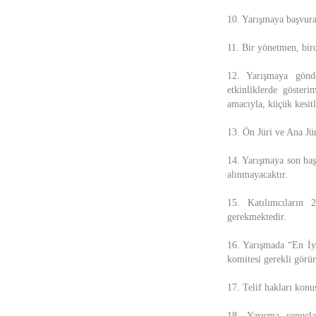
10. Yarışmaya başvura
11. Bir yönetmen, bird
12. Yarışmaya gönde
etkinliklerde göster
amacıyla, küçük kesitl
13. Ön Jüri ve Ana Jür
14. Yarışmaya son baş
alınmayacaktır.
15. Katılımcıların 
gerekmektedir.
16. Yarışmada “En İy
komitesi gerekli görür
17. Telif hakları kon
18. Yarışma sonuçla