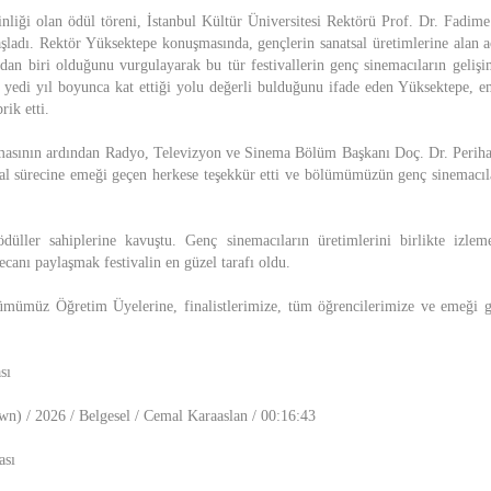
kinliği olan ödül töreni, İstanbul Kültür Üniversitesi Rektörü Prof. Dr. Fadi
aşladı. Rektör Yüksektepe konuşmasında, gençlerin sanatsal üretimlerine alan a
dan biri olduğunu vurgulayarak bu tür festivallerin genç sinemacıların geliş
lin yedi yıl boyunca kat ettiği yolu değerli bulduğunu ifade eden Yüksektepe, e
rik etti.
sının ardından Radyo, Televizyon ve Sinema Bölüm Başkanı Doç. Dr. Perih
ival sürecine emeği geçen herkese teşekkür etti ve bölümümüzün genç sinemacı
üller sahiplerine kavuştu. Genç sinemacıların üretimlerini birlikte izlemek
canı paylaşmak festivalin en güzel tarafı oldu.
lümümüz Öğretim Üyelerine, finalistlerimize, tüm öğrencilerimize ve emeği g
sı
n) / 2026 / Belgesel / Cemal Karaaslan / 00:16:43
ası