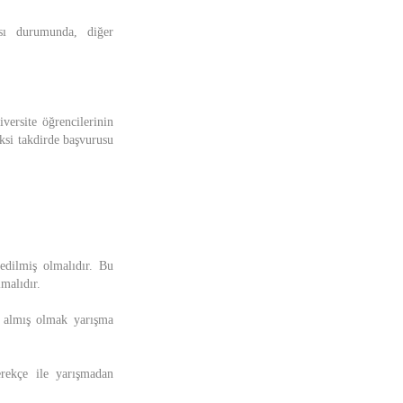
sı durumunda, diğer
versite öğrencilerinin
ksi takdirde başvurusu
dilmiş olmalıdır. Bu
malıdır.
l almış olmak yarışma
erekçe ile yarışmadan