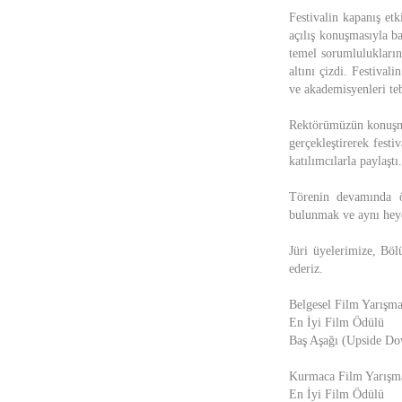
Festivalin kapanış et
açılış konuşmasıyla b
temel sorumlulukların
altını çizdi. Festiva
ve akademisyenleri teb
Rektörümüzün konuşma
gerçekleştirerek fest
katılımcılarla paylaştı.
Törenin devamında öd
bulunmak ve aynı heye
Jüri üyelerimize, Bö
ederiz.
Belgesel Film Yarışma
En İyi Film Ödülü
Baş Aşağı (Upside Dow
Kurmaca Film Yarışm
En İyi Film Ödülü