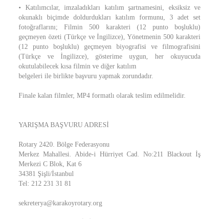
• Katılımcılar, imzaladıkları katılım şartnamesini, eksiksiz ve
okunaklı biçimde doldurdukları katılım formunu, 3 adet set
fotoğraflarını; Filmin 500 karakteri (12 punto boşluklu)
geçmeyen özeti (Türkçe ve İngilizce), Yönetmenin 500 karakteri
(12 punto boşluklu) geçmeyen biyografisi ve filmografisini
(Türkçe ve İngilizce), gösterime uygun, her okuyucuda
okutulabilecek kısa filmin ve diğer katılım
belgeleri ile birlikte başvuru yapmak zorundadır.
Finale kalan filmler, MP4 formatlı olarak teslim edilmelidir.
YARIŞMA BAŞVURU ADRESİ
Rotary 2420. Bölge Federasyonu
Merkez Mahallesi. Abide-i Hürriyet Cad. No:211 Blackout İş
Merkezi C Blok, Kat 6
34381 Şişli/İstanbul
Tel: 212 231 31 81
sekreterya@karakoyrotary.org