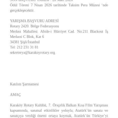
Ödül Töreni 7 Nisan 2026 tarihinde Taksim Pera Müzesi ‘nde
gerçekleşecektir.
YARIŞMA BAŞVURU ADRESİ
Rotary 2420. Bölge Federasyonu
Merkez Mahallesi. Abide-i Hürriyet Cad. No:211 Blackout İş
Merkezi C Blok, Kat 6
34381 Şişli/İstanbul
Tel: 212 231 31 81
sekreterya@karakoyrotary.org
Katılım Şartnamesi
AMAÇ
Karaköy Rotary Kulübü, 7. Örsçelik Balkan Kısa Film Yarışması
kapsamında, sanatsal etkinlikler yoluyla; Atatürk’ün sanata ve
sanatçıya verdiği önemi ortaya koymak, Atatürk’ün Türkiye’yi