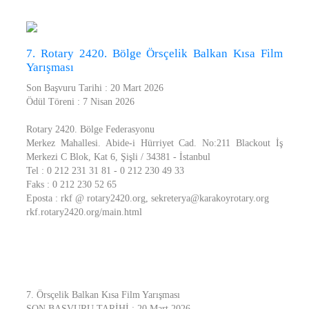
7. Rotary 2420. Bölge Örsçelik Balkan Kısa Film
Yarışması
Son Başvuru Tarihi : 20 Mart 2026
Ödül Töreni : 7 Nisan 2026
Rotary 2420. Bölge Federasyonu
Merkez Mahallesi. Abide-i Hürriyet Cad. No:211 Blackout İş
Merkezi C Blok, Kat 6, Şişli / 34381 - İstanbul
Tel : 0 212 231 31 81 - 0 212 230 49 33
Faks : 0 212 230 52 65
Eposta : rkf @ rotary2420.org, sekreterya@karakoyrotary.org
rkf.rotary2420.org/main.html
7. Örsçelik Balkan Kısa Film Yarışması
SON BAŞVURU TARİHİ : 20 Mart 2026