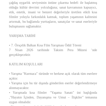
çağdaş uygarlık seviyesinin üstüne çıkarma hedefi ile başlatmış
olduğu kültür devrimi yolculuğuna; sanat kavramının kapsayıcı,
etik, estetik, insani ve benzeri değerleriyle üretilen etkili kısa
filmler yoluyla farkındalık katmak, toplum yaşamının kalitesini
artırmak, bu bağlamda yurttaşların, sanatçılar ve sanat eserleriyle
buluşmasını sağlamaktır.
YARIŞMA TARİHİ
• 7. Örsçelik Balkan Kısa Film Yarışması Ödül Töreni
7 Nisan 2026 tarihinde Taksim Pera Müzesi ‘nde
gerçekleşecektir.
KATILIM KOŞULLARI
• Yarışma “Kurmaca” türünde ve herkese açık olarak tüm eserlere
açıktır.
• Yarışma için bu tür dışında gönderilen eserler değerlendirmeye
alınmayacaktır.
• Yarışmada kısa filmler “Yaşama Sanatı” üst başlığında
,“Hayatın İçinden, Dayanışma ve Umut – İlişkiler” temasına
uygun olmalıdır.