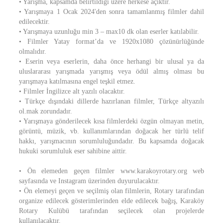
• Yarışma, kapsamda belirtildiği üzere herkese açıktır.
• Yarışmaya 1 Ocak 2024'den sonra tamamlanmış filmler dahil
edilecektir.
• Yarışmaya uzunluğu min 3 – max10 dk olan eserler katılabilir.
• Filmler Yatay format’da ve 1920x1080 çözünürlüğünde
olmalıdır.
• Eserin veya eserlerin, daha önce herhangi bir ulusal ya da
uluslararası yarışmada yarışmış veya ödül almış olması bu
yarışmaya katılmasına engel teşkil etmez.
• Filmler İngilizce alt yazılı olacaktır.
• Türkçe dışındaki dillerde hazırlanan filmler, Türkçe altyazılı
ol.mak zorundadır.
• Yarışmaya gönderilecek kısa filmlerdeki özgün olmayan metin,
görüntü, müzik, vb. kullanımlarından doğacak her türlü telif
hakkı, yarışmacının sorumluluğundadır. Bu kapsamda doğacak
hukuki sorumluluk eser sahibine aittir.
• Ön elemeden geçen filmler www.karakoyrotary.org web
sayfasında ve Instagram üzerinden duyurulacaktır.
• Ön elemeyi geçen ve seçilmiş olan filmlerin, Rotary tarafından
organize edilecek gösterimlerinden elde edilecek bağış, Karaköy
Rotary Kulübü tarafından seçilecek olan projelerde
kullanılacaktır.