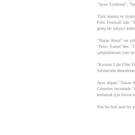
"Ayna Tiyatrosu", "İst
Türk sinema ve tiyatr
Film Festivali"nde "
geniş bir izleyici kit
"Nazan Kesal" en ço
"Pelin Esmer"den "Gö
çalışmalarının yanı sı
"Kırmızı Lale Film F
Salonu'nda düzenlenec
Aynı akşam "Nazan Ke
Gösterim öncesinde "O
kutlamak için bizzat h
Sizi bu özel anın bir 