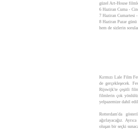
güzel Art-House filml
6 Haziran Cuma - Cine
7 Haziran Cumartesi -
8 Haziran Pazar günü 
hem de sizlerin sorula
Kırmızı Lale Film Fes
de gerçekleşecek. Fe
Rijswijk'te çeşitli f
filmlerin çok yönlülü
yelpazemize dahil edil
Rotterdam'da göster
ağırlayacağız. Ayrıca
oluşan bir seçki sunac