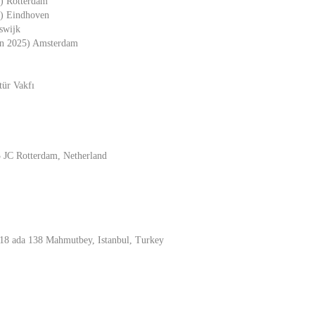
5) Rotterdam
5) Eindhoven
swijk
an 2025) Amsterdam
tür Vakfı
3 JC Rotterdam, Netherland
 18 ada 138 Mahmutbey, Istanbul, Turkey