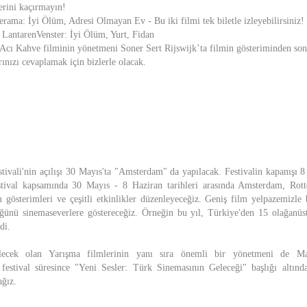
erini kaçırmayın!
rama: İyi Ölüm, Adresi Olmayan Ev - Bu iki filmi tek biletle izleyebilirsiniz!
 LantarenVenster: İyi Ölüm, Yurt, Fidan
Acı Kahve filminin yönetmeni Soner Sert Rijswijk’ta filmin gösteriminden so
rınızı cevaplamak için bizlerle olacak.
tivali'nin açılışı 30 Mayıs'ta "Amsterdam" da yapılacak. Festivalin kapanışı 8
stival kapsamında 30 Mayıs - 8 Haziran tarihleri arasında Amsterdam, Ro
ilm gösterimleri ve çeşitli etkinlikler düzenleyeceğiz. Geniş film yelpazemizle
ğünü sinemaseverlere göstereceğiz. Örneğin bu yıl, Türkiye'den 15 olağanüs
di.
ilecek olan Yarışma filmlerinin yanı sıra önemli bir yönetmeni de Mast
 festival süresince "Yeni Sesler: Türk Sinemasının Geleceği" başlığı altın
ağız.