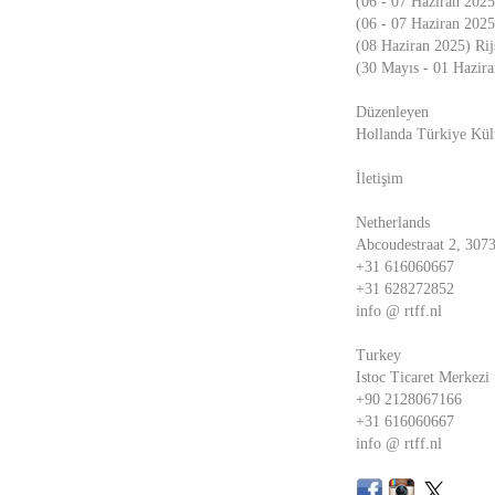
(06 - 07 Haziran 202
(06 - 07 Haziran 202
(08 Haziran 2025) Rij
(30 Mayıs - 01 Hazir
Düzenleyen
Hollanda Türkiye Kül
İletişim
Netherlands
Abcoudestraat 2, 307
+31 616060667
+31 628272852
info @ rtff.nl
Turkey
Istoc Ticaret Merkezi
+90 2128067166
+31 616060667
info @ rtff.nl