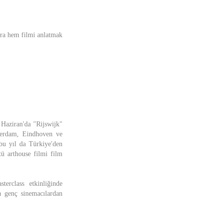
nra hem filmi anlatmak
 Haziran'da "Rijswijk"
tterdam, Eindhoven ve
 bu yıl da Türkiye'den
tü arthouse filmi film
erclass etkinliğinde
da genç sinemacılardan