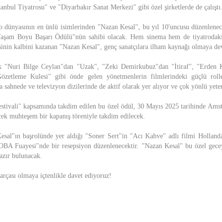
anbul Tiyatrosu" ve "Diyarbakır Sanat Merkezi" gibi özel şirketlerde de çalıştı
o dünyasının en ünlü isimlerinden "Nazan Kesal", bu yıl 10'uncusu düzenlene
Yaşam Boyu Başarı Ödülü"nün sahibi olacak. Hem sinema hem de tiyatrodaki e
lesinin kalbini kazanan "Nazan Kesal", genç sanatçılara ilham kaynağı olmaya d
k "Nuri Bilge Ceylan"dan "Uzak", "Zeki Demirkubuz"dan "İtiraf", "Erden K
zetleme Kulesi" gibi önde gelen yönetmenlerin filmlerindeki güçlü rolle
ra sahnede ve televizyon dizilerinde de aktif olarak yer alıyor ve çok yönlü yete
estivali" kapsamında takdim edilen bu özel ödül, 30 Mayıs 2025 tarihinde Am
ek muhteşem bir kapanış töreniyle takdim edilecek.
sal"ın başrolünde yer aldığı "Soner Sert"in "Acı Kahve" adlı filmi Hollanda
BA Fuayesi"nde bir resepsiyon düzenlenecektir. "Nazan Kesal" bu özel geceyi 
azır bulunacak.
parçası olmaya içtenlikle davet ediyoruz!