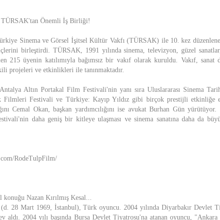
e TÜRSAK'tan Önemli İş Birliği!
ürkiye Sinema ve Görsel İşitsel Kültür Vakfı (TÜRSAK) ile 10. kez düzenlen
üçlerini birleştirdi. TÜRSAK, 1991 yılında sinema, televizyon, güzel sanatlar
en 215 üyenin katılımıyla bağımsız bir vakıf olarak kuruldu. Vakıf, sanat 
li projeleri ve etkinlikleri ile tanınmaktadır.
alya Altın Portakal Film Festivali'nin yanı sıra Uluslararası Sinema Tar
 Filmleri Festivali ve Türkiye: Kayıp Yıldız gibi birçok prestijli etkinliğe e
ını Cemal Okan, başkan yardımcılığını ise avukat Burhan Gün yürütüyor. B
stivali'nin daha geniş bir kitleye ulaşması ve sinema sanatına daha da büyü
k.com/RodeTulpFilm/
el konuğu Nazan Kırılmış Kesal...
 (d. 28 Mart 1969, İstanbul), Türk oyuncu. 2004 yılında Diyarbakır Devlet T
v aldı. 2004 yılı başında Bursa Devlet Tiyatrosu'na atanan oyuncu, "Ankara