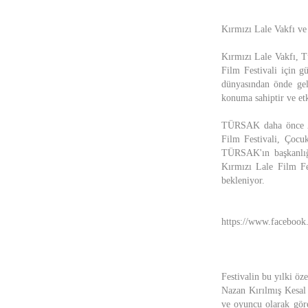
Kırmızı Lale Vakfı v
Kırmızı Lale Vakfı, T
Film Festivali için g
dünyasından önde gel
konuma sahiptir ve etki
TÜRSAK daha önce Ant
Film Festivali, Çocuk
TÜRSAK'ın başkanlığ
Kırmızı Lale Film Fe
bekleniyor.
https://www.faceboo
Festivalin bu yılki öz
Nazan Kırılmış Kesal
ve oyuncu olarak göre