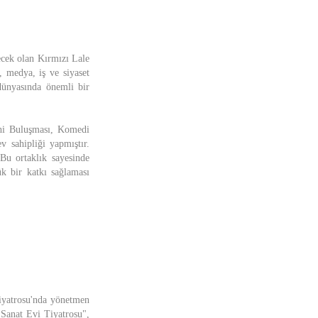
ecek olan Kırmızı Lale
, medya, iş ve siyaset
dünyasında önemli bir
ihi Buluşması, Komedi
v sahipliği yapmıştır.
u ortaklık sayesinde
k bir katkı sağlaması
iyatrosu'nda yönetmen
 Sanat Evi Tiyatrosu",