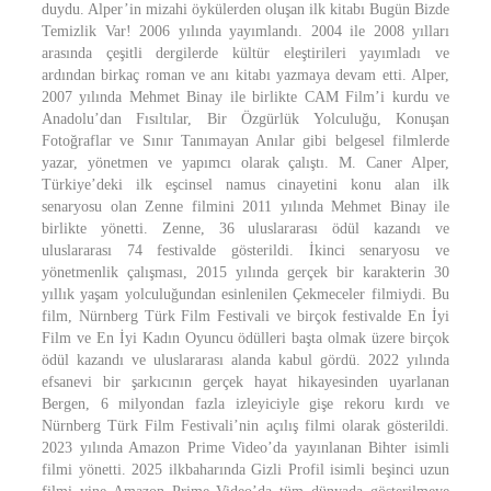
duydu. Alper’in mizahi öykülerden oluşan ilk kitabı Bugün Bizde
Temizlik Var! 2006 yılında yayımlandı. 2004 ile 2008 yılları
arasında çeşitli dergilerde kültür eleştirileri yayımladı ve
ardından birkaç roman ve anı kitabı yazmaya devam etti. Alper,
2007 yılında Mehmet Binay ile birlikte CAM Film’i kurdu ve
Anadolu’dan Fısıltılar, Bir Özgürlük Yolculuğu, Konuşan
Fotoğraflar ve Sınır Tanımayan Anılar gibi belgesel filmlerde
yazar, yönetmen ve yapımcı olarak çalıştı. M. Caner Alper,
Türkiye’deki ilk eşcinsel namus cinayetini konu alan ilk
senaryosu olan Zenne filmini 2011 yılında Mehmet Binay ile
birlikte yönetti. Zenne, 36 uluslararası ödül kazandı ve
uluslararası 74 festivalde gösterildi. İkinci senaryosu ve
yönetmenlik çalışması, 2015 yılında gerçek bir karakterin 30
yıllık yaşam yolculuğundan esinlenilen Çekmeceler filmiydi. Bu
film, Nürnberg Türk Film Festivali ve birçok festivalde En İyi
Film ve En İyi Kadın Oyuncu ödülleri başta olmak üzere birçok
ödül kazandı ve uluslararası alanda kabul gördü. 2022 yılında
efsanevi bir şarkıcının gerçek hayat hikayesinden uyarlanan
Bergen, 6 milyondan fazla izleyiciyle gişe rekoru kırdı ve
Nürnberg Türk Film Festivali’nin açılış filmi olarak gösterildi.
2023 yılında Amazon Prime Video’da yayınlanan Bihter isimli
filmi yönetti. 2025 ilkbaharında Gizli Profil isimli beşinci uzun