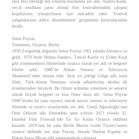
Dox Box Derneği’nin yönetim kurulunda yer aldı. Andrea Kuhn,
ver.di sendikası çatısı altında film festivallerindeki çalışma
koşullarının iyileştirilmesi için mücadele eden ‘Festival
çalışmalarının adilce düzenlenmesi’ girişiminin kurucularından
biridir.
Sema Poyraz
Yönetmen, Oyuncu, Berlin
1950 Zonguldak doğumlu Sema Poyraz 1961 yılında Almanya’ya
geldi. 1970’lerde Helma Sanders, Tuncel Kurtiz ve Erden Kıral
gibi yönetmenlerin filmlerinde oyuncu olarak yer aldı ve belgesel
filmler çekti. 1980’de Alman Sinema ve Televizyon
Akademisi’nden mezun oldu. Aynı yıl çektiği Gölge adlı uzun
filmi, Türk-Alman Sineması olarak adlandırılan ekolün ilk
örneklerinden birisiydi. Bu filmin ardından yönetmen ve senarist
olarak birçok belgesel ve kısa filme imza attı. Sema Poyraz
1980’lerden bu yana oyuncu olarak sayısız sinema ve televizyon
filminde ve tiyatro oyunlarında yer aldı. Cemil Ağacıkoğlu’nun
Özür Dilerim adlı filmindeki anne rolüyle 2013 yılında 32.
İstanbul Film Festivali’nde En İyi Kadın Oyuncu ödülünü
kazandı. 2019’dan bu yana Berlin Maxim Gorki Tiyatro’sunun
oyuncu ekibinde yer alan Poyraz, burada Nurkan Erpulat ve
Hakan Savaş Mican gibi yönetmenlerle çalışıyor.