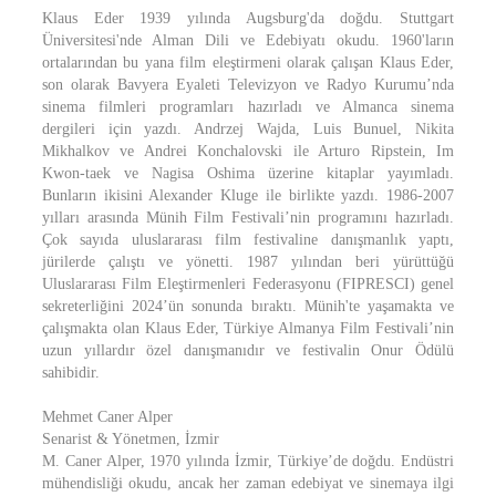
Klaus Eder 1939 yılında Augsburg'da doğdu. Stuttgart
Üniversitesi'nde Alman Dili ve Edebiyatı okudu. 1960'ların
ortalarından bu yana film eleştirmeni olarak çalışan Klaus Eder,
son olarak Bavyera Eyaleti Televizyon ve Radyo Kurumu’nda
sinema filmleri programları hazırladı ve Almanca sinema
dergileri için yazdı. Andrzej Wajda, Luis Bunuel, Nikita
Mikhalkov ve Andrei Konchalovski ile Arturo Ripstein, Im
Kwon-taek ve Nagisa Oshima üzerine kitaplar yayımladı.
Bunların ikisini Alexander Kluge ile birlikte yazdı. 1986-2007
yılları arasında Münih Film Festivali’nin programını hazırladı.
Çok sayıda uluslararası film festivaline danışmanlık yaptı,
jürilerde çalıştı ve yönetti. 1987 yılından beri yürüttüğü
Uluslararası Film Eleştirmenleri Federasyonu (FIPRESCI) genel
sekreterliğini 2024’ün sonunda bıraktı. Münih'te yaşamakta ve
çalışmakta olan Klaus Eder, Türkiye Almanya Film Festivali’nin
uzun yıllardır özel danışmanıdır ve festivalin Onur Ödülü
sahibidir.
Mehmet Caner Alper
Senarist & Yönetmen, İzmir
M. Caner Alper, 1970 yılında İzmir, Türkiye’de doğdu. Endüstri
mühendisliği okudu, ancak her zaman edebiyat ve sinemaya ilgi