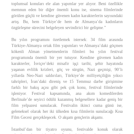
toplumsal konuları ele alan yapımlar yer alıyor. Beni özellikle
memnun eden bir diğer önemli konu ise, sinema filmlerinde
görülen güçlü ve kendine güvenen kadın karakterlerin sayısındaki
artış. Bu, hem Türkiye’de hem de Almanya’da kadınların
özgürleşme sürecini belgeleyen sevindirici bir gelişme.”
Bu yılın programını özetlemek istersek: 34 film arasında
Türkiye-Almanya ortak film yapımları ve Almanya’daki göçmen
kökenli Alman yönetmenlerin filmleri bu yılın festival
programında önemli bir yer tutuyor. Kendine güvenen kadın
karakterler, İsviçre’deki misafir işçi tarihi, şehir hayatında
yaşanan evlilik krizleri, göç ve sürgün, Nazi geçmişi, 90’lı
yıllarda Neo-Nazi saldırıları, Türkiye’de milliyetçiliğin yıkıcı
tahripleri, İran’daki direniş ve 15 Temmuz darbe girişimine
farklı bir bakış açısı gibi pek çok konu, festival filmlerinde
işleniyor. Festival kapsamında, ana akım komedilerden
Berlinale’de seyirci ödülü kazanmış belgesellere kadar geniş bir
film yelpazesi sunulacak. Festivalin ikinci cuma günü ise,
geleneksel olarak her iki ülkeden kısa filmlerin sunulacağı Kısa
Film Gecesi gerçekleşecek. O akşam gençlerin akşamı.
İstanbul’dan bir tiyatro oyunu, festivalde konuk olarak