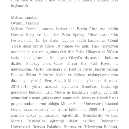
filmi yine Amazon Prime Video’da tüm dünyada gösterilmeye
başlanacak.
Meltem Cumbul
Oyuncu, İstanbul
Meltem Cumbul, sinema kariyerinde Berlin Altın Ayı ödüllü
Duvara Karşı ve kendisine Palm Springs Uluslararası Film
Festivali'nden En İyi Kadın Oyuncu ödülü kazandıran Gönül
Yarası dahil olmak üzere 18 filmde yer aldı. Türk televizyon
tarihinde en çok rating almış dizi film Yılan Hikayesi ve 50’den
fazla ülkede gösterilen Muhteşem Yüzyıl'ın da arasında bulunan
diziler; Smokey Joe's Cafe, Hırçın Kız, Göl Kıyısı, E
mülteci.com. Martin Sherman'a ait Bent ve David Hare'in yazdığı
Blu ve Bülent Yıldız’ın Kafka ve Milena mektuplaşmalarını
düzenleyip yazdığı Ben, Sevgili Milena’da yönetmenlik yaptı.
2014-2017 yılları arasında Oyuncular Sendikası Başkanlığı
görevinde bulundu. Eric Morris’in kendisiyle yaptığı üç yıllık
oyunculuk sistemi çalışmasının sonucunda, lisans ve yüksek lisans
programından mezun olduğu Mimar Sinan Üniversitesi İstanbul
Devlet Konservatuvarı’nın tiyatro bölümünde 2009-2018 yılları
arasında dokuz yıl „sistem“i öğretmiştir. Stanislavsky ve Eric
Morris “sistemi“ni öğrettiği diğer okullar; Bahçeşehir
Üniversitesi İletişim Fakültesi Sinema ve Televizyon Bölümü,