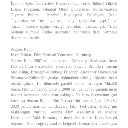
İstanbul Aydın Üniversitesi Drama ve Oyunculuk Bölümü Yüksek
Lisans Programı, İstanbul Okan Üniversitesi Konservatuvarı
Tiyatro Bölümü. İstanbul Büyükşehir Belediyesi Şehir
Tiyatroları ve Toy Tiyatrosu, atölye çalışmaları yaptığı ve
„sistem“ üzerine eğitim verdiği tiyatroların başında gelir. Hâlâ
Meltem Cumbul Studio üzerinden oyunculuk dersi vermeye
devam etmektedir.
Andrea Kuhn
İnsan Hakları Film Festivali Yöneticisi, Nürnberg
Andrea Kuhn 2007 yılından bu yana Nürnberg Uluslararası İnsan
Hakları Film Festivali’ni yönetiyor. Sinema Bilimleri uzmanı
olan Kuhn, Erlangen-Nürnberg Friedrich Alexander Üniversitesi
Sinema ve Kültür Çalışmaları bölümünde sekiz yıl öğretim üyesi
olarak çalıştı. Bu dönemde paralel olarak Erlangen Müzikli
Sessiz Film Günleri’ni yönetti. 2008 yılında, dünya çapında insan
hakları konusuna odaklanan yaklaşık 50 film festivalinin çatı
kuruluşu Human Rights Film Network’ün başkanlığını, 2014 ila
2020 yılları arasında da Bavyera Film Festivalleri Birliği’nin
başkanlığını yürüttü. Avrupa Film Akademisi ve Medico
International Vakfı Kuratoryum üyesi olan Andrea Kuhn, beş yıl
boyunca, Arap coğrafyasındaki belgesel sinemacıları destekleyen