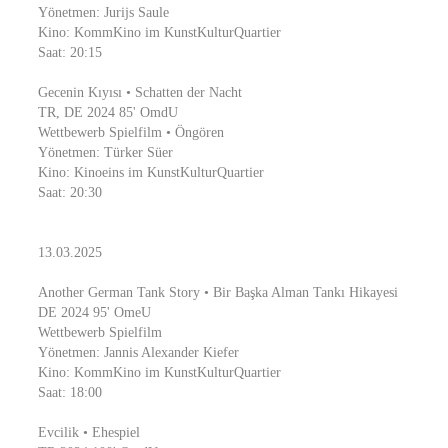
Yönetmen: Jurijs Saule
Kino: KommKino im KunstKulturQuartier
Saat: 20:15
Gecenin Kıyısı • Schatten der Nacht
TR, DE 2024 85' OmdU
Wettbewerb Spielfilm • Öngören
Yönetmen: Türker Süer
Kino: Kinoeins im KunstKulturQuartier
Saat: 20:30
13.03.2025
Another German Tank Story • Bir Başka Alman Tankı Hikayesi
DE 2024 95' OmeU
Wettbewerb Spielfilm
Yönetmen: Jannis Alexander Kiefer
Kino: KommKino im KunstKulturQuartier
Saat: 18:00
Evcilik • Ehespiel