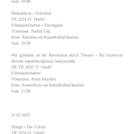
Saat: 18:00
Mukadderat • Schicksal
TR 2024 91' OmdU
Filmlandschaften • Ehrengäste
Yönetmen: Nadim Güç
Kino: Kinoeins im KunstKulturQuartier
Saat: 18:00
Wir glaubten an die Revolution durch Theater • Biz tiyatroyla
devrim yapabileceğimize inanıyorduk
DE/TR 2020 71' OmdU
Filmlandschaften
Yönetmen: Ayten Akyıldız
Kino: KommKino im KunstKulturQuartier
Saat: 21:00
11.03.2025
Döngü • Der Zyklus
TR 2024 81' OmdU