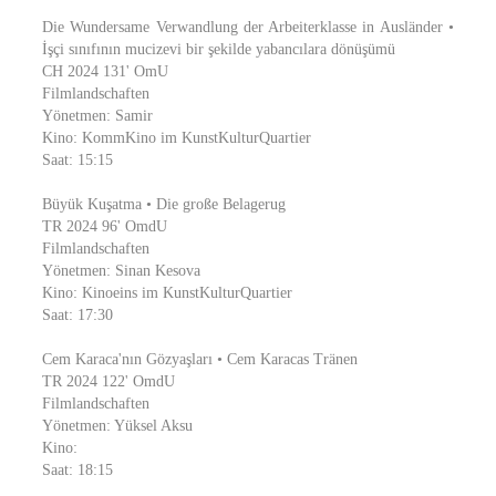
Die Wundersame Verwandlung der Arbeiterklasse in Ausländer •
İşçi sınıfının mucizevi bir şekilde yabancılara dönüşümü
CH 2024 131' OmU
Filmlandschaften
Yönetmen: Samir
Kino: KommKino im KunstKulturQuartier
Saat: 15:15
Büyük Kuşatma • Die große Belagerug
TR 2024 96' OmdU
Filmlandschaften
Yönetmen: Sinan Kesova
Kino: Kinoeins im KunstKulturQuartier
Saat: 17:30
Cem Karaca'nın Gözyaşları • Cem Karacas Tränen
TR 2024 122' OmdU
Filmlandschaften
Yönetmen: Yüksel Aksu
Kino:
Saat: 18:15