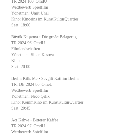
TR 2024 100' OmdU
Wettbewerb Spielfilm
Yönetmen: Ümit Ünal
Kino: Kinoeins im KunstKulturQuartier
Saat: 18:00
Büyük Kuşatma • Die große Belagerug
TR 2024 96' OmdU
Filmlandschaften
Yönetmen: Sinan Kesova
Kino:
Saat: 20:00
Berlin Kills Me • Sevgili Katilim Berlin
TR, DE 2024 86' OmeU
Wettbewerb Spielfilm
Yönetmen: Neco Çelik
Kino: KommKino im KunstKulturQuartier
Saat: 20:45
Acı Kahve • Bitterer Kaffee
TR 2024 92' OmdU
Wettbewerb Spielfilm