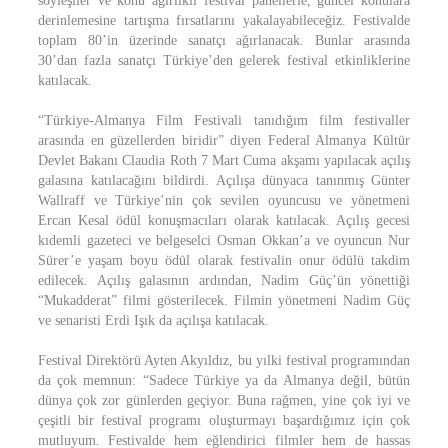
söyleşiler ve konu ağırlıklı festival panellerle, güncel konulara
derinlemesine tartışma fırsatlarını yakalayabileceğiz. Festivalde
toplam 80’in üzerinde sanatçı ağırlanacak. Bunlar arasında
30’dan fazla sanatçı Türkiye’den gelerek festival etkinliklerine
katılacak.
“Türkiye-Almanya Film Festivali tanıdığım film festivaller
arasında en güzellerden biridir” diyen Federal Almanya Kültür
Devlet Bakanı Claudia Roth 7 Mart Cuma akşamı yapılacak açılış
galasına katılacağını bildirdi. Açılışa dünyaca tanınmış Günter
Wallraff ve Türkiye’nin çok sevilen oyuncusu ve yönetmeni
Ercan Kesal ödül konuşmacıları olarak katılacak. Açılış gecesi
kıdemli gazeteci ve belgeselci Osman Okkan’a ve oyuncun Nur
Sürer’e yaşam boyu ödül olarak festivalin onur ödülü takdim
edilecek. Açılış galasının ardından, Nadim Güç’ün yönettiği
“Mukadderat” filmi gösterilecek. Filmin yönetmeni Nadim Güç
ve senaristi Erdi Işık da açılışa katılacak.
Festival Direktörü Ayten Akyıldız, bu yılki festival programından
da çok memnun: “Sadece Türkiye ya da Almanya değil, bütün
dünya çok zor günlerden geçiyor. Buna rağmen, yine çok iyi ve
çeşitli bir festival programı oluşturmayı başardığımız için çok
mutluyum. Festivalde hem eğlendirici filmler hem de hassas