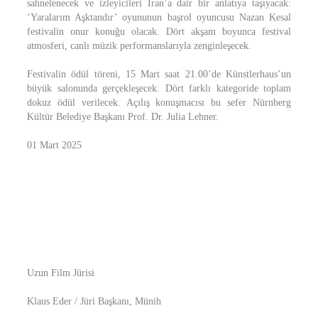
sahnelenecek ve izleyicileri İran’a dair bir anlatıya taşıyacak:
‘Yaralarım Aşktandır’ oyununun başrol oyuncusu Nazan Kesal
festivalin onur konuğu olacak. Dört akşam boyunca festival
atmosferi, canlı müzik performanslarıyla zenginleşecek.
Festivalin ödül töreni, 15 Mart saat 21.00’de Künstlerhaus’un
büyük salonunda gerçekleşecek. Dört farklı kategoride toplam
dokuz ödül verilecek. Açılış konuşmacısı bu sefer Nürnberg
Kültür Belediye Başkanı Prof. Dr. Julia Lehner.
01 Mart 2025
Uzun Film Jürisi
Klaus Eder / Jüri Başkanı, Münih