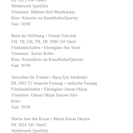
DE 2025 104' OmeU
Wettbewerb Spielfilm
Yönetmen: Mehmet Akif Büyükatalay
Kino: Kinoeins im KunstKulturQuartier
Saat: 18:00
Reise der Hoffnung • Umuda Yolculuk
CH, TR, UK, FR, DE 1990 110' OmU
Filmlandschaften • Ehrengäste Nur Sürer
Yönetmen: Xavier Koller
Kino: KommKino im KunstKulturQuartier
Saat: 18:00
Vertrieben für Frieden • Barış İçin Sürülenler
DE 2003 55' deutsche Fassung + türkische Fassung
Filmlandschaften • Ehrengäste Osman Okkan
Yönetmen: Osman Okkan Simone Sitte
Kino:
Saat: 18:00
Martin liest den Koran • Martin Kuran Okuyor
DE 2024 106' OmeU
Wettbewerb Spielfilm