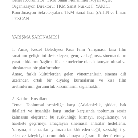
Genel Koordinatör: TKM Sanat Muhammet Noyan AÇIK
Organizasyon Direktörü: TKM Sanat Nurkut F. YAKICI
Koordinasyon Sekreteryaları: TKM Sanat Esra ŞAHİN ve İmran
TEZCAN
YARIŞMA ŞARTNAMESİ
1. Amaç Kestel Belediyesi Kısa Film Yarışması, kısa film
sanatının gelişimini destekleyen; genç ve bağımsız sinemacıların
yaratıcılıklarını özgürce ifade etmelerine olanak tanıyan ulusal ve
uluslararası bir platformdur.
Amaç, farklı kültürlerden gelen yönetmenlerin sinema dili
üzerinden ortak bir diyalog kurmalarını ve kısa film
üretimlerinin görünürlük kazanmasını sağlamaktır.
2. Katılım Koşulları
Tema: Toplumsal sessizliğe karşı (Adaletsizlik, şiddet, hak
ihlalleri ve insanlığa karşı suçlar karşısında toplumun sessiz
kalmasını eleştiren; bu suskunluğu kırmayı, sorgulatmayı ve
harekete geçirmeyi amaçlayan sinemasal anlatılar hedeflenir.
Yarışma, sinemacıları yalnızca tanıklık eden değil, sessizliği ifşa
eden ve izleyiciyi sorumluluk almaya çağıran filmler üretmeye