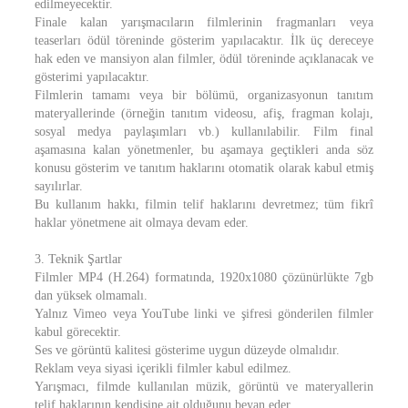
edilmeyecektir.
Finale kalan yarışmacıların filmlerinin fragmanları veya
teaserları ödül töreninde gösterim yapılacaktır. İlk üç dereceye
hak eden ve mansiyon alan filmler, ödül töreninde açıklanacak ve
gösterimi yapılacaktır.
Filmlerin tamamı veya bir bölümü, organizasyonun tanıtım
materyallerinde (örneğin tanıtım videosu, afiş, fragman kolajı,
sosyal medya paylaşımları vb.) kullanılabilir. Film final
aşamasına kalan yönetmenler, bu aşamaya geçtikleri anda söz
konusu gösterim ve tanıtım haklarını otomatik olarak kabul etmiş
sayılırlar.
Bu kullanım hakkı, filmin telif haklarını devretmez; tüm fikrî
haklar yönetmene ait olmaya devam eder.
3. Teknik Şartlar
Filmler MP4 (H.264) formatında, 1920x1080 çözünürlükte 7gb
dan yüksek olmamalı.
Yalnız Vimeo veya YouTube linki ve şifresi gönderilen filmler
kabul görecektir.
Ses ve görüntü kalitesi gösterime uygun düzeyde olmalıdır.
Reklam veya siyasi içerikli filmler kabul edilmez.
Yarışmacı, filmde kullanılan müzik, görüntü ve materyallerin
telif haklarının kendisine ait olduğunu beyan eder.