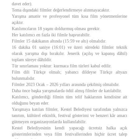
davet eder).
Tema dışındaki filmler değerlendirmeye alınmayacaktır.
Yarışma amatör ve profesyonel tüm kısa film yönetmenlerine
açıktır.
Katılımcıların 18 yaşını doldurmuş olması gerekir.
Her katılımcı en fazla iki filmle başvurabilir.
Filmler 15 dakikanın altında (15:59 ve altı) olmalıdır.
16 dakika 01 saniye (16:01) ve üzeri süredeki filmler teknik
olarak yarışma dışı bırakılır. Jenerik (açılış ve kapanış dâhil)
toplam süreye dâhildir.
Tür sınırlaması yoktur: kurmaca film türleri kabul edilir.
Film dili Türkçe olmalı; yabancı dildeyse Türkçe altyazı
bulunmalıdır.
Filmler 2023 Ocak – 2026 yılları arasında çekilmiş olmalıdır.
Daha önce başka yarışmalarda ödül almış filmler de katılabilir.
Katılımcı, gönderdiği filmin tüm telif haklarının kendisine ait
olduğunu beyan eder.
Yarışmaya katılan filmler, Kestel Belediyesi tarafından yalnızca
tanıtım, kültürel etkinlik, festival gösterimi ve benzeri kâr amacı
gütmeyen organizasyonlarda kullanılabilir.
Kestel Belediyesinin kendi yapacağı ücretsiz halka açık
gösterimlerinden veya film festivallerinden hiçbir ücret talep