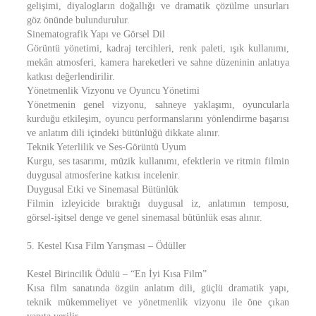
gelişimi, diyalogların doğallığı ve dramatik çözülme unsurları
göz önünde bulundurulur.
Sinematografik Yapı ve Görsel Dil
Görüntü yönetimi, kadraj tercihleri, renk paleti, ışık kullanımı,
mekân atmosferi, kamera hareketleri ve sahne düzeninin anlatıya
katkısı değerlendirilir.
Yönetmenlik Vizyonu ve Oyuncu Yönetimi
Yönetmenin genel vizyonu, sahneye yaklaşımı, oyuncularla
kurduğu etkileşim, oyuncu performanslarını yönlendirme başarısı
ve anlatım dili içindeki bütünlüğü dikkate alınır.
Teknik Yeterlilik ve Ses-Görüntü Uyum
Kurgu, ses tasarımı, müzik kullanımı, efektlerin ve ritmin filmin
duygusal atmosferine katkısı incelenir.
Duygusal Etki ve Sinemasal Bütünlük
Filmin izleyicide bıraktığı duygusal iz, anlatımın temposu,
görsel-işitsel denge ve genel sinemasal bütünlük esas alınır.
5. Kestel Kısa Film Yarışması – Ödüller
Kestel Birincilik Ödülü – “En İyi Kısa Film”
Kısa film sanatında özgün anlatım dili, güçlü dramatik yapı,
teknik mükemmeliyet ve yönetmenlik vizyonu ile öne çıkan