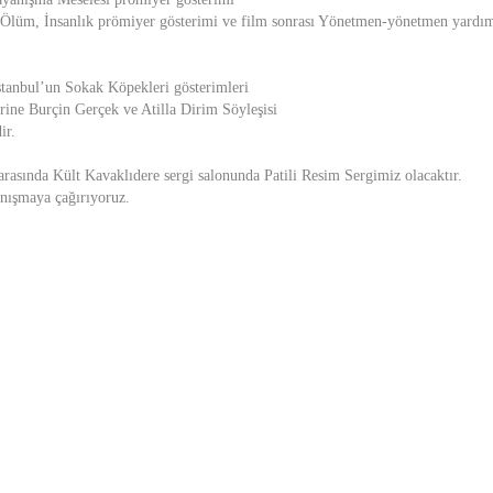
lüm, İnsanlık prömiyer gösterimi ve film sonrası Yönetmen-yönetmen yardımcı
stanbul’un Sokak Köpekleri gösterimleri
rine Burçin Gerçek ve Atilla Dirim Söyleşisi
ir.
 arasında Kült Kavaklıdere sergi salonunda Patili Resim Sergimiz olacaktır.
anışmaya çağırıyoruz.