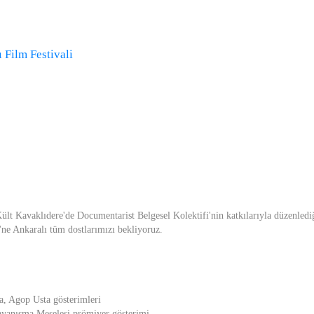
 Film Festivali
ült Kavaklıdere'de Documentarist Belgesel Kolektifi'nin katkılarıyla düzenled
'ne Ankaralı tüm dostlarımızı bekliyoruz.
, Agop Usta gösterimleri
ayanışma Meselesi prömiyer gösterimi