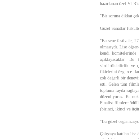
hazırlanan özel VTR’si
"Bir soruna dikkat çe
Güzel Sanatlar Fakült
"Bu sene festivale, 2
olmasıydı. Lise öğrenc
kendi komitelerinde B
açıklayacaklar. Bu 
sürdürülebilirlik ve 
fikirlerini özgürce if
çok değerli bir deneyi
etti. Gelen tüm filml
topluma fayda sağlaya
düzenliyoruz. Bu nokt
Finalist filmlere ödül
(birinci, ikinci ve üç
"Bu güzel organizasyo
Çalıştaya katılan lise