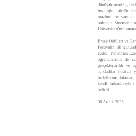
dönüştürmemiz gerekiy
insanlığın sürdürüle
mazlumların yanında d
bulundu. Sinemanın to
Üniversitesi'nin sanat
Emek Ödülleri ve Genç
Festivalin ilk günün
edildi. Yönetmen Ezel
öğrencilerinin de sü
gerçekleştirildi ve ö
açıkladılar. Festival,
hedeflerine dokunan, 
kendi imkanlarıyla dü
belirtti.
08 Aralık 2025