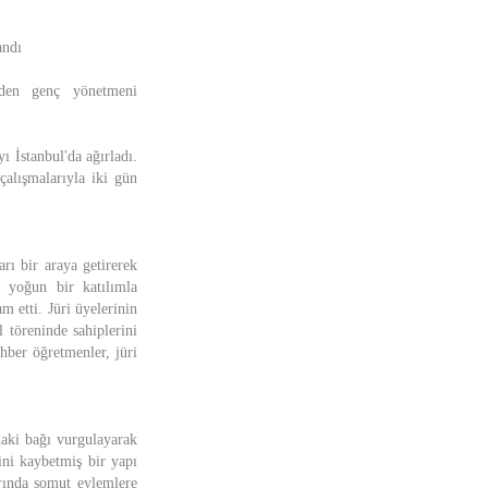
andı
eden genç yönetmeni
ı İstanbul'da ağırladı.
çalışmalarıyla iki gün
arı bir araya getirerek
e yoğun bir katılımla
m etti. Jüri üyelerinin
 töreninde sahiplerini
ehber öğretmenler, jüri
daki bağı vurgulayarak
ini kaybetmiş bir yapı
arında somut eylemlere