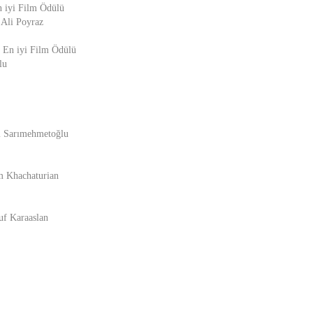
n iyi Film Ödülü
Ali Poyraz
 En iyi Film Ödülü
lu
li Sarımehmetoğlu
m Khachaturian
uf Karaaslan