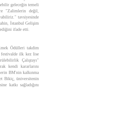
bilir geleceğin temeli
re "Zalimlerin değil,
biliriz." tavsiyesinde
ahin, İstanbul Gelişim
diğini ifade etti.
 Emek Ödülleri takdim
estivalde ilk kez lise
lebilirlik Çalıştayı"
arak kendi kararlarını
lmlerin BM'nin kalkınma
t Bikiç, üniversitenin
sine katkı sağladığını