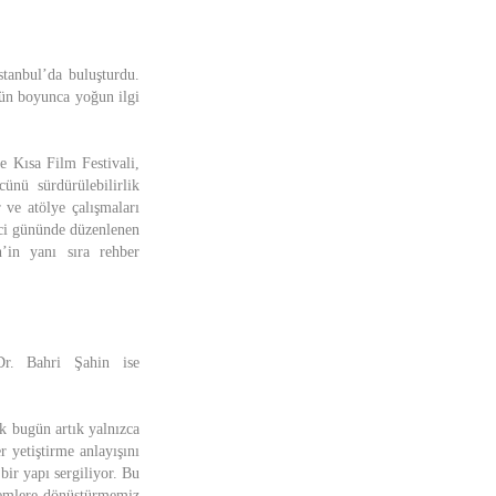
stanbul’da buluşturdu.
 gün boyunca yoğun ilgi
e Kısa Film Festivali,
ünü sürdürülebilirlik
 ve atölye çalışmaları
inci gününde düzenlenen
n’in yanı sıra rehber
 Dr. Bahri Şahin ise
k bugün artık yalnızca
 yetiştirme anlayışını
ir yapı sergiliyor. Bu
ylemlere dönüştürmemiz