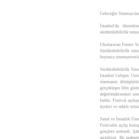
Geleceğin Sinemacılar
İstanbul'da düzenl
sürdürülebilirlik tema
Uluslararası Future Sc
Sürdürülebilirlik tem
boyunca sinemaseverler
Sürdürülebilirlik Tem
İstanbul Gelişim Ünive
sinemanın dönüştürüc
gerçekleşen film göste
değerlendirmeleri son
buldu. Festival açılış
üyeleri ve sektör temsi
Sanat ve İnsanlık Üze
Festivalin açılış kon
gençlere seslendi. Şa
sergiliyor. Bu nedenl