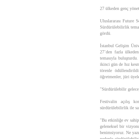
27 ülkeden genç yönet
Uluslararası Future S
Sürdürülebilirlik tema
gördü.
İstanbul Gelişim Üniv
27’den fazla ülkeden
temasıyla buluşturdu.
ikinci gün de hız kesm
törenle ödüllendiril
öğretmenler, jüri üyele
"Sürdürülebilir gelece
Festivalin açılış k
sürdürülebilirlik ile 
"Bu etkinliğe ev sahi
geleneksel bir vizyon
benimsiyoruz. Ne yazı
nedenle sürdürülebili