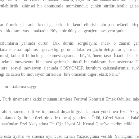
rülebilirlik, zihinsel bir dönüşümle mümkündür; çünkü sürdürülebilir gelec
r sürmekte, insanlar kendi geleceklerini kendi elleriyle tahrip etmektedir. He
sanlık dramı yaşanmaktadır. Böyle bir dünyada gençlere tavsiyem şudur:
azlumların yanında durun. Dik durun, sorgulayın; ancak o zaman gerçe
ktada sinema, toplumsal gerçekliği görünür kılan en güçlü iletişim araçlarından
nmesi, kolektif bilincin güçlenmesi açısından büyük önem taşır. İstanbul Geliş
 ve teknik inovasyonu bir araya getiren bütüncül bir yaklaşımı benimsiyo
ı sıra, sosyal inovasyon alanında SOSYOMER kurulum çalışmalarımızı sürd
ağı da zaten bu inovasyon türleridir; biri olmadan diğeri eksik kalır."
nın ustalarına saygı
e, Türk sinemasına katkılar sunan isimlere Festival Komitesi Emek Ödülleri tak
ahibi, sinema dili ve toplumsal duyarlılığıyla tanınan yönetmen Ezel Aka
atılamadığı törene özel bir video mesaj gönderdi. Ödül, Güzel Sanatlar Fakü
 tarafından Ezel Akay adına Dr. Öğr. Üyesi Ali Kemal Çipe’ye takdim edildi.
 usta tiyatro ve sinema oyuncusu Erhan Yazıcıoğluna verildi. Sanatçının fes