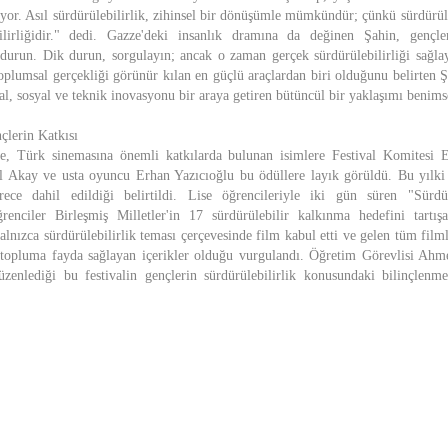
or. Asıl sürdürülebilirlik, zihinsel bir dönüşümle mümkündür; çünkü sürdürüle
bilirliğidir." dedi. Gazze'deki insanlık dramına da değinen Şahin, gençle
urun. Dik durun, sorgulayın; ancak o zaman gerçek sürdürülebilirliği sağlaya
plumsal gerçekliği görünür kılan en güçlü araçlardan biri olduğunu belirten Ş
sal, sosyal ve teknik inovasyonu bir araya getiren bütüncül bir yaklaşımı benimse
lerin Katkısı
de, Türk sinemasına önemli katkılarda bulunan isimlere Festival Komitesi
 Akay ve usta oyuncu Erhan Yazıcıoğlu bu ödüllere layık görüldü. Bu yılki f
rece dahil edildiği belirtildi. Lise öğrencileriyle iki gün süren "Sürdürü
ğrenciler Birleşmiş Milletler'in 17 sürdürülebilir kalkınma hedefini tartış
 yalnızca sürdürülebilirlik teması çerçevesinde film kabul etti ve gelen tüm fi
topluma fayda sağlayan içerikler olduğu vurgulandı. Öğretim Görevlisi Ahme
zenlediği bu festivalin gençlerin sürdürülebilirlik konusundaki bilinçlenme