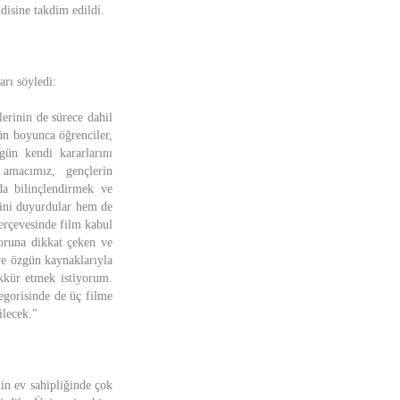
disine takdim edildi.
rı söyledi:
erinin de sürece dahil
gün boyunca öğrenciler,
ugün kendi kararlarını
 amacımız, gençlerin
uda bilinçlendirmek ve
erini duyurdular hem de
çerçevesinde film kabul
soruna dikkat çeken ve
ve özgün kaynaklarıyla
ekkür etmek istiyorum.
tegorisinde de üç filme
ilecek."
nin ev sahipliğinde çok