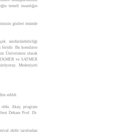
eğin temeli insanlığın
pimizin gözleri önünde
k sürdürülebilirliği
 biridir. Bu konuların
im Üniversitesi olarak
ruz. TEKMER ve SATMER
ürüyoruz. Medeniyeti
dim edildi.
y oldu. Akay, program
ltesi Dekanı Prof. Dr.
tival ekibi tarafından