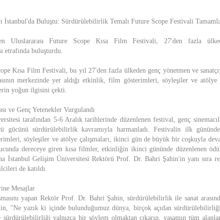
ı İstanbul'da Buluştu: Sürdürülebilirlik Temalı Future Scope Festivali Tamaml
enen Uluslararası Future Scope Kısa Film Festivali, 27'den fazla ülk
sı etrafında buluşturdu.
ope Kısa Film Festivali, bu yıl 27'den fazla ülkeden genç yönetmen ve sanatçıy
asının merkezinde yer aldığı etkinlik, film gösterimleri, söyleşiler ve atölye 
in yoğun ilgisini çekti.
ası ve Genç Yetenekler Vurgulandı
rsitesi tarafından 5-6 Aralık tarihlerinde düzenlenen festival, genç sinemacıl
ü gücünü sürdürülebilirlik kavramıyla harmanladı. Festivalin ilk gününd
rimleri, söyleşiler ve atölye çalışmaları, ikinci gün de büyük bir coşkuyla deva
ucunda dereceye giren kısa filmler, etkinliğin ikinci gününde düzenlenen ödül
ına İstanbul Gelişim Üniversitesi Rektörü Prof. Dr. Bahri Şahin'in yanı sıra r
lcileri de katıldı.
rine Mesajlar
uşmasını yapan Rektör Prof. Dr. Bahri Şahin, sürdürülebilirlik ile sanat arasın
hin, "Ne yazık ki içinde bulunduğumuz dünya, birçok açıdan sürdürülebilirliğ
e sürdürülebilirliği yalnızca bir söylem olmaktan çıkarıp, yaşamın tüm alanl