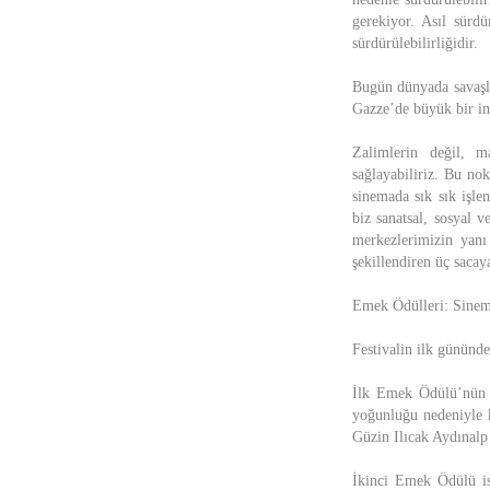
gerekiyor. Asıl sürdü
sürdürülebilirliğidir.
Bugün dünyada savaşla
Gazze’de büyük bir in
Zalimlerin değil, m
sağlayabiliriz. Bu no
sinemada sık sık işle
biz sanatsal, sosyal
merkezlerimizin yan
şekillendiren üç sacay
Emek Ödülleri: Sinema
Festivalin ilk gününd
İlk Emek Ödülü’nün s
yoğunluğu nedeniyle k
Güzin Ilıcak Aydınalp
İkinci Emek Ödülü ise