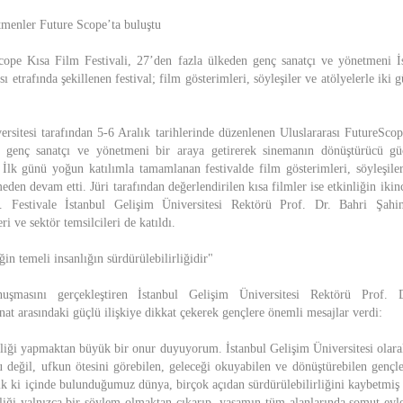
menler Future Scope’ta buluştu
cope Kısa Film Festivali, 27’den fazla ülkeden genç sanatçı ve yönetmeni İ
sı etrafında şekillenen festival; film gösterimleri, söyleşiler ve atölyelerle iki
ersitesi tarafından 5-6 Aralık tarihlerinde düzenlenen Uluslararası FutureScop
 genç sanatçı ve yönetmeni bir araya getirerek sinemanın dönüştürücü güc
 İlk günü yoğun katılımla tamamlanan festivalde film gösterimleri, söyleşiler
eden devam etti. Jüri tarafından değerlendirilen kısa filmler ise etkinliğin ik
di. Festivale İstanbul Gelişim Üniversitesi Rektörü Prof. Dr. Bahri Şahi
ri ve sektör temsilcileri de katıldı.
ğin temeli insanlığın sürdürülebilirliğidir"
onuşmasını gerçekleştiren İstanbul Gelişim Üniversitesi Rektörü Prof.
sanat arasındaki güçlü ilişkiye dikkat çekerek gençlere önemli mesajlar verdi:
pliği yapmaktan büyük bir onur duyuyorum. İstanbul Gelişim Üniversitesi olara
u değil, ufkun ötesini görebilen, geleceği okuyabilen ve dönüştürebilen gençler
k ki içinde bulunduğumuz dünya, birçok açıdan sürdürülebilirliğini kaybetmiş b
rliği yalnızca bir söylem olmaktan çıkarıp, yaşamın tüm alanlarında somut e