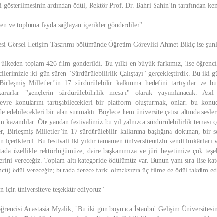
 gösterilmesinin ardından ödül, Rektör Prof. Dr. Bahri Şahin’in tarafından ken
ken ve topluma fayda sağlayan içerikler gönderdiler"
esi Görsel İletişim Tasarımı bölümünde Öğretim Görevlisi Ahmet Bikiç ise şunla
7 ülkeden toplam 426 film gönderildi. Bu yılki en büyük farkımız, lise öğrencil
ilerimizle iki gün süren "Sürdürülebilirlik Çalıştayı" gerçekleştirdik. Bu iki 
irleşmiş Milletler’in 17 sürdürülebilir kalkınma hedefini tartıştılar ve b
kararlar "gençlerin sürdürülebilirlik mesajı" olarak yayımlanacak. Asıl
çevre konularını tartışabilecekleri bir platform oluşturmak, onları bu kon
ade edebilecekleri bir alan sunmaktı. Böylece hem üniversite çatısı altında sesl
m kazandılar. Öte yandan festivalimiz bu yıl yalnızca sürdürülebilirlik teması 
er, Birleşmiş Milletler’in 17 sürdürülebilir kalkınma başlığına dokunan, bir 
n içeriklerdi. Bu festivali iki yıldır tamamen üniversitemizin kendi imkânları 
ada özellikle rektörlüğümüze, daire başkanımıza ve jüri heyetimize çok teş
lerini vereceğiz. Toplam altı kategoride ödülümüz var. Bunun yanı sıra lise ka
üncü) ödül vereceğiz; burada derece farkı olmaksızın üç filme de ödül takdim ed
n için üniversiteye teşekkür ediyoruz"
 öğrencisi Anastasia Myalik, "Bu iki gün boyunca İstanbul Gelişim Üniversitesi