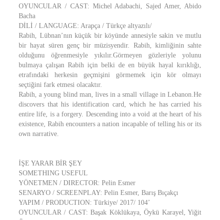
OYUNCULAR / CAST: Michel Adabachi, Sajed Amer, Abido
Bacha
DİLİ / LANGUAGE: Arapça / Türkçe altyazılı/
Rabih, Lübnan’nın küçük bir köyünde annesiyle sakin ve mutlu
bir hayat süren genç bir müzisyendir. Rabih, kimliğinin sahte
olduğunu öğrenmesiyle yıkılır.Görmeyen gözleriyle yolunu
bulmaya çalışan Rabih için belki de en büyük hayal kırıklığı,
etrafındaki herkesin geçmişini görmemek için kör olmayı
seçtiğini fark etmesi olacaktır.
Rabih, a young blind man, lives in a small village in Lebanon.He
discovers that his identification card, which he has carried his
entire life, is a forgery. Descending into a void at the heart of his
existence, Rabih encounters a nation incapable of telling his or its
own narrative.
İŞE YARAR BİR ŞEY
SOMETHING USEFUL
YÖNETMEN / DIRECTOR: Pelin Esmer
SENARYO / SCREENPLAY: Pelin Esmer, Barış Bıçakçı
YAPIM / PRODUCTION: Türkiye/ 2017/ 104’
OYUNCULAR / CAST: Başak Köklükaya, Öykü Karayel, Yiğit