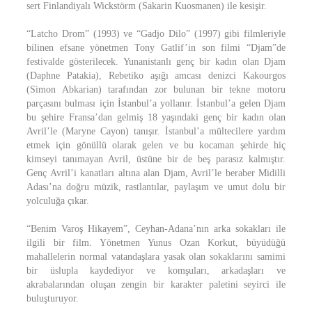
sert Finlandiyalı Wickstörm (Sakarin Kuosmanen) ile kesişir.
“Latcho Drom” (1993) ve “Gadjo Dilo” (1997) gibi filmleriyle
bilinen efsane yönetmen Tony Gatlif’in son filmi “Djam”de
festivalde gösterilecek. Yunanistanlı genç bir kadın olan Djam
(Daphne Patakia), Rebetiko aşığı amcası denizci Kakourgos
(Simon Abkarian) tarafından zor bulunan bir tekne motoru
parçasını bulması için İstanbul’a yollanır. İstanbul’a gelen Djam
bu şehire Fransa’dan gelmiş 18 yaşındaki genç bir kadın olan
Avril’le (Maryne Cayon) tanışır. İstanbul’a mültecilere yardım
etmek için gönüllü olarak gelen ve bu kocaman şehirde hiç
kimseyi tanımayan Avril, üstüne bir de beş parasız kalmıştır.
Genç Avril’i kanatları altına alan Djam, Avril’le beraber Midilli
Adası’na doğru müzik, rastlantılar, paylaşım ve umut dolu bir
yolculuğa çıkar.
“Benim Varoş Hikayem”, Ceyhan-Adana’nın arka sokakları ile
ilgili bir film. Yönetmen Yunus Ozan Korkut, büyüdüğü
mahallelerin normal vatandaşlara yasak olan sokaklarını samimi
bir üslupla kaydediyor ve komşuları, arkadaşları ve
akrabalarından oluşan zengin bir karakter paletini seyirci ile
buluşturuyor.