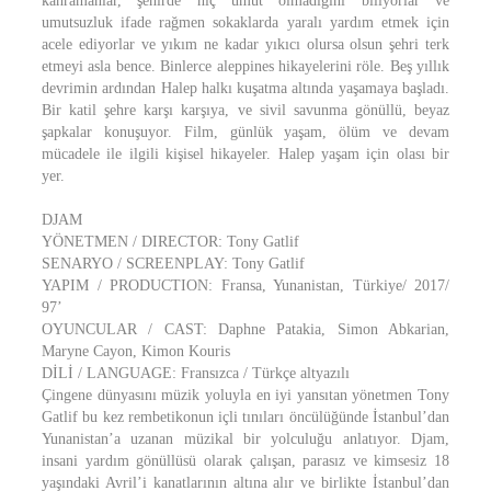
kahramanlar, şehirde hiç umut olmadığını biliyorlar ve
umutsuzluk ifade rağmen sokaklarda yaralı yardım etmek için
acele ediyorlar ve yıkım ne kadar yıkıcı olursa olsun şehri terk
etmeyi asla bence. Binlerce aleppines hikayelerini röle. Beş yıllık
devrimin ardından Halep halkı kuşatma altında yaşamaya başladı.
Bir katil şehre karşı karşıya, ve sivil savunma gönüllü, beyaz
şapkalar konuşuyor. Film, günlük yaşam, ölüm ve devam
mücadele ile ilgili kişisel hikayeler. Halep yaşam için olası bir
yer.
DJAM
YÖNETMEN / DIRECTOR: Tony Gatlif
SENARYO / SCREENPLAY: Tony Gatlif
YAPIM / PRODUCTION: Fransa, Yunanistan, Türkiye/ 2017/
97’
OYUNCULAR / CAST: Daphne Patakia, Simon Abkarian,
Maryne Cayon, Kimon Kouris
DİLİ / LANGUAGE: Fransızca / Türkçe altyazılı
Çingene dünyasını müzik yoluyla en iyi yansıtan yönetmen Tony
Gatlif bu kez rembetikonun içli tınıları öncülüğünde İstanbul’dan
Yunanistan’a uzanan müzikal bir yolculuğu anlatıyor. Djam,
insani yardım gönüllüsü olarak çalışan, parasız ve kimsesiz 18
yaşındaki Avril’i kanatlarının altına alır ve birlikte İstanbul’dan