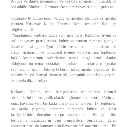
Avrupa’ya dünya sinemasının ve Türkiye sinemasının nitelikli ve
bol ödüllü filmlerini Gaziantep’te sinemaseverlerle buluşturacak.
Gaziantep’te kültür-sanat ve göç çalışmaları alanında çalışmalar
yürüten Kırkayak Kültür Festival ekibi, festivalle ilgili şu
bilgileri verdi:
“Yaşadığımız kentlere, göçle yeni gelenlerle, toplumsal uyum ve
birlikte yaşam pratiklerinin, kültür ve sanatın evrensel gücüyle
desteklenmesi gerektiğini, kültür ve sanatın, toplumların bir
arada yaşamasını ve toplumsal uyumu kolaylaştıran, toplumun
farklı kesimlerinin birbirlerine temas ettiği ortak alanlar
olduğunu, bu temas noktalarını genişleten alanlarda çalışmalar
yapmanın öneminin bilinciyle kurumsal çalışmalar yapıyoruz. Bu
nedenle bu yıl festival “hemşerilik, komşuluk ve birlikte yaşam”
temasıyla düzenleniyor.
Kırkayak Kültür, yeni hemşerilerini ve onların kültürel
birikimlerini bir zenginlik olarak düşünmekte ve kentin kültür ve
sanat hayatına yeni bir katkı olarak ele almaktadır. İki toplumun
bir arada yaşamayı öğrenme sürecinde kültür ve sanat
faaliyetlerinin önemine vurgu yapmaktadır. Bu yıl film
festivaline Gaziantep’in yeni hemşerileri, Suriye’den gelen
komşularımızı da katmayı hedefleyen bir çalışma yürütüldü¨. Bu