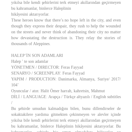
yıkılsa bile kendi şehirlerini terk etmeyi akıllarından geçirmeyen
bu kahramanlar, binlerce Haleplinin
hikâyesini aktarıyorlar.
These heroes know that there’s no hope left in the city, and even
though they express their despair, they rush to help the wounded
on the streets and never think of abandoning their city no matter
how devastating the destruction is. They relay the stories of
thousands of Aleppines.
HALEP’İN SON ADAMLARI
Halep ' te son adamlar
YÖNETMEN / DIRECTOR: Feras Fayyad
SENARYO / SCREENPLAY: Feras Fayyad
YAPIM / PRODUCTION: Danimarka, Almanya, Suriye/ 2017/
104’
Oyuncular / atın: Halit Ömer harrah, kahretsin, Mahmut
DİLİ / LANGUAGE: Arapça / Türkçe altyazılı / English subtitles
/
Bu şehirde umudun kalmadığını bilen, bunu dillendirseler de
sokaktakilere yardıma gitmekten çekinmeyen ve alevler içinde
yıkılsa bile kendi şehirlerini terk etmeyi akıllarından geçirmeyen
bu kahramanlar, binlerce Haleplinin hikâyesini aktarıyorlar. Bu