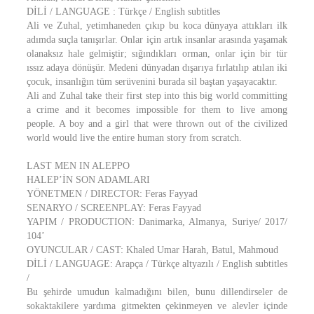
DİLİ / LANGUAGE : Türkçe / English subtitles
Ali ve Zuhal, yetimhaneden çıkıp bu koca dünyaya attıkları ilk
adımda suçla tanışırlar. Onlar için artık insanlar arasında yaşamak
olanaksız hale gelmiştir; sığındıkları orman, onlar için bir tür
ıssız adaya dönüşür. Medeni dünyadan dışarıya fırlatılıp atılan iki
çocuk, insanlığın tüm serüvenini burada sil baştan yaşayacaktır.
Ali and Zuhal take their first step into this big world committing
a crime and it becomes impossible for them to live among
people. A boy and a girl that were thrown out of the civilized
world would live the entire human story from scratch.
LAST MEN IN ALEPPO
HALEP’İN SON ADAMLARI
YÖNETMEN / DIRECTOR: Feras Fayyad
SENARYO / SCREENPLAY: Feras Fayyad
YAPIM / PRODUCTION: Danimarka, Almanya, Suriye/ 2017/
104’
OYUNCULAR / CAST: Khaled Umar Harah, Batul, Mahmoud
DİLİ / LANGUAGE: Arapça / Türkçe altyazılı / English subtitles
/
Bu şehirde umudun kalmadığını bilen, bunu dillendirseler de
sokaktakilere yardıma gitmekten çekinmeyen ve alevler içinde