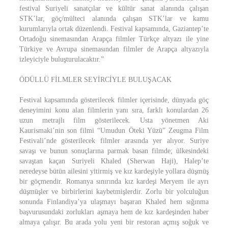
festival Suriyeli sanatçılar ve kültür sanat alanında çalışan
STK’lar, göç/mülteci alanında çalışan STK’lar ve kamu
kurumlarıyla ortak düzenlendi. Festival kapsamında, Gaziantep’te
Ortadoğu sinemasından Arapça filmler Türkçe altyazı ile yine
Türkiye ve Avrupa sinemasından filmler de Arapça altyazıyla
izleyiciyle buluşturulacaktır.”
ÖDÜLLÜ FİLMLER SEYİRCİYLE BULUŞACAK
Festival kapsamında gösterilecek filmler içerisinde, dünyada göç
deneyimini konu alan filmlerin yanı sıra, farklı konulardan 26
uzun metrajlı film gösterilecek. Usta yönetmen Aki
Kaurismaki’nin son filmi “Umudun Öteki Yüzü” Zeugma Film
Festivali’nde gösterilecek filmler arasında yer alıyor. Suriye
savaşı ve bunun sonuçlarına parmak basan filmde; ülkesindeki
savaştan kaçan Suriyeli Khaled (Sherwan Haji), Halep’te
neredeyse bütün ailesini yitirmiş ve kız kardeşiyle yollara düşmüş
bir göçmendir. Romanya sınırında kız kardeşi Meryem ile ayrı
düşmüşler ve birbirlerini kaybetmişlerdir. Zorlu bir yolculuğun
sonunda Finlandiya’ya ulaşmayı başaran Khaled hem sığınma
başvurusundaki zorlukları aşmaya hem de kız kardeşinden haber
almaya çalışır. Bu arada yolu yeni bir restoran açmış soğuk ve