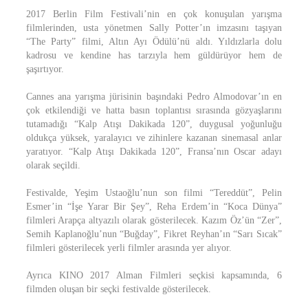
2017 Berlin Film Festivali’nin en çok konuşulan yarışma
filmlerinden, usta yönetmen Sally Potter’ın imzasını taşıyan
“The Party” filmi, Altın Ayı Ödülü’nü aldı. Yıldızlarla dolu
kadrosu ve kendine has tarzıyla hem güldürüyor hem de
şaşırtıyor.
Cannes ana yarışma jürisinin başındaki Pedro Almodovar’ın en
çok etkilendiği ve hatta basın toplantısı sırasında gözyaşlarını
tutamadığı “Kalp Atışı Dakikada 120”, duygusal yoğunluğu
oldukça yüksek, yaralayıcı ve zihinlere kazanan sinemasal anlar
yaratıyor. “Kalp Atışı Dakikada 120”, Fransa’nın Oscar adayı
olarak seçildi.
Festivalde, Yeşim Ustaoğlu’nun son filmi “Tereddüt”, Pelin
Esmer’in “İşe Yarar Bir Şey”, Reha Erdem’in “Koca Dünya”
filmleri Arapça altyazılı olarak gösterilecek. Kazım Öz’ün “Zer”,
Semih Kaplanoğlu’nun “Buğday”, Fikret Reyhan’ın “Sarı Sıcak”
filmleri gösterilecek yerli filmler arasında yer alıyor.
Ayrıca KINO 2017 Alman Filmleri seçkisi kapsamında, 6
filmden oluşan bir seçki festivalde gösterilecek.