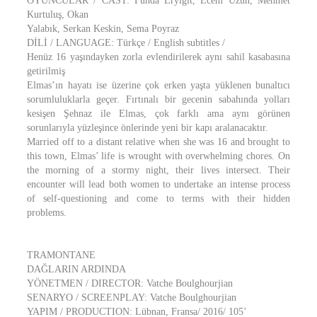
OYUNCULAR / CAST: Funda Eryiğit, Ecem Uzun, Mehmet
Kurtuluş, Okan
Yalabık, Serkan Keskin, Sema Poyraz
DİLİ / LANGUAGE: Türkçe / English subtitles /
Henüz 16 yaşındayken zorla evlendirilerek aynı sahil kasabasına
getirilmiş
Elmas’ın hayatı ise üzerine çok erken yaşta yüklenen bunaltıcı
sorumluluklarla geçer. Fırtınalı bir gecenin sabahında yolları
kesişen Şehnaz ile Elmas, çok farklı ama aynı görünen
sorunlarıyla yüzleşince önlerinde yeni bir kapı aralanacaktır.
Married off to a distant relative when she was 16 and brought to
this town, Elmas’ life is wrought with overwhelming chores. On
the morning of a stormy night, their lives intersect. Their
encounter will lead both women to undertake an intense process
of self-questioning and come to terms with their hidden
problems.
TRAMONTANE
DAĞLARIN ARDINDA
YÖNETMEN / DIRECTOR: Vatche Boulghourjian
SENARYO / SCREENPLAY: Vatche Boulghourjian
YAPIM / PRODUCTION: Lübnan, Fransa/ 2016/ 105’