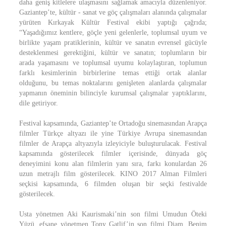
daha geniş kitlelere ulaşmasını sağlamak amacıyla düzenleniyor.
Gaziantep’te, kültür - sanat ve göç çalışmaları alanında çalışmalar
yürüten Kırkayak Kültür Festival ekibi yaptığı çağrıda;
“Yaşadığımız kentlere, göçle yeni gelenlerle, toplumsal uyum ve
birlikte yaşam pratiklerinin, kültür ve sanatın evrensel gücüyle
desteklenmesi gerektiğini, kültür ve sanatın; toplumların bir
arada yaşamasını ve toplumsal uyumu kolaylaştıran, toplumun
farklı kesimlerinin birbirlerine temas ettiği ortak alanlar
olduğunu, bu temas noktalarını genişleten alanlarda çalışmalar
yapmanın öneminin bilinciyle kurumsal çalışmalar yaptıklarını,
dile getiriyor.
Festival kapsamında, Gaziantep’te Ortadoğu sinemasından Arapça
filmler Türkçe altyazı ile yine Türkiye Avrupa sinemasından
filmler de Arapça altyazıyla izleyiciyle buluşturulacak. Festival
kapsamında gösterilecek filmler içerisinde, dünyada göç
deneyimini konu alan filmlerin yanı sıra, farkı konulardan 26
uzun metrajlı film gösterilecek. KINO 2017 Alman Filmleri
seçkisi kapsamında, 6 filmden oluşan bir seçki festivalde
gösterilecek.
Usta yönetmen Aki Kaurismaki’nin son filmi Umudun Öteki
Yüzü, efsane yönetmen Tony Gatlif’in son filmi Djam, Benim