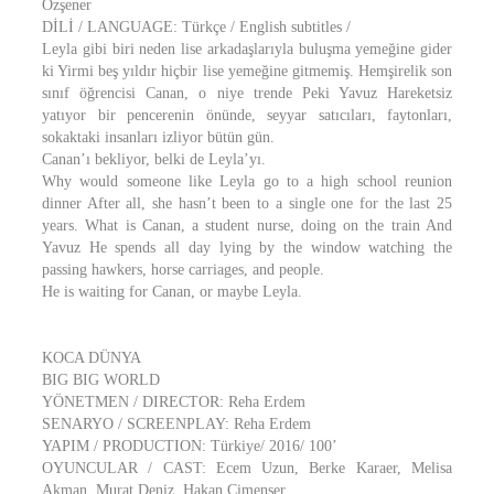
Özşener
DİLİ / LANGUAGE: Türkçe / English subtitles /
Leyla gibi biri neden lise arkadaşlarıyla buluşma yemeğine gider
ki Yirmi beş yıldır hiçbir lise yemeğine gitmemiş. Hemşirelik son
sınıf öğrencisi Canan, o niye trende Peki Yavuz Hareketsiz
yatıyor bir pencerenin önünde, seyyar satıcıları, faytonları,
sokaktaki insanları izliyor bütün gün.
Canan’ı bekliyor, belki de Leyla’yı.
Why would someone like Leyla go to a high school reunion
dinner After all, she hasn’t been to a single one for the last 25
years. What is Canan, a student nurse, doing on the train And
Yavuz He spends all day lying by the window watching the
passing hawkers, horse carriages, and people.
He is waiting for Canan, or maybe Leyla.
KOCA DÜNYA
BIG BIG WORLD
YÖNETMEN / DIRECTOR: Reha Erdem
SENARYO / SCREENPLAY: Reha Erdem
YAPIM / PRODUCTION: Türkiye/ 2016/ 100’
OYUNCULAR / CAST: Ecem Uzun, Berke Karaer, Melisa
Akman, Murat Deniz, Hakan Çimenser