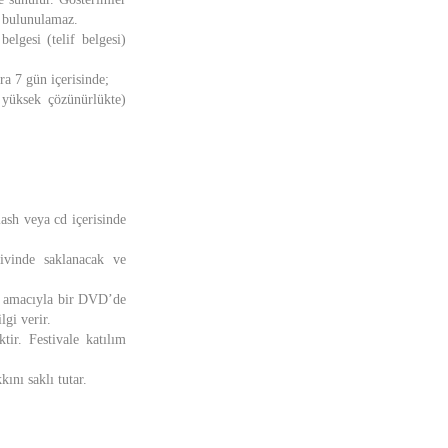
e bulunulamaz.
elgesi (telif belgesi)
a 7 gün içerisinde;
yüksek çözünürlükte)
ash veya cd içerisinde
şivinde saklanacak ve
ak amacıyla bir DVD’de
lgi verir.
tir. Festivale katılım
ını saklı tutar.