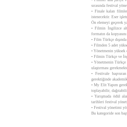
sırasında festival yön
• Finale kalan filmle
istenecektir. Eser işl
Ön elemeyi geçerek ya
• Filmin İngilizce 
formatın da kopyasını
• Film Türkçe dışında 
• Filmden 5 adet yüks
• Yönetmenin yüksek ç
• Filmin Türkçe ve İng
• Yönetmenin Türkçe v
ulaştırması gerekmekt
• Festivale başvuran
gerektiğinde akademik
• My Elit Yapım gerek
toplayabilir, dağıtabil
• Yarışmada ödül alan
tarihleri festival yöne
• Festival yönetimi y
Bu kategoride son baş