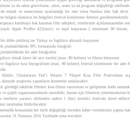
etimine ya da salon görevlisine, salon, seans ya da program değişikliği talebind
rde müzik ve senaryonun uyarlandığı bir eser varsa bunlara dair hak devir b
etme belgesi olanların bu belgeleri festival komitesine iletmesi gerekmemektedir.
rışmaya katılmaya hak kazanan film sahipleri, isimlerinin açıklanmasından sonr
altyazılı Apple ProRes 422(mov) ve mp4 kopyasını ( minimum 90 bitrate, 
bir dilde çekilmiş ise Türkçe ve İngilizce altyazılı kopyasını
ek çözünürlükteki JPG formatında fotoğrafı
özünürlükteki bir adet fotoğrafını
ilizce olmak üzere iki ayrı özetini (max. 80 kelime) ve filmin künyesini
e İngilizce kısa biyografisini (max. 80 kelime) festival yönetimine bir adet fl
edir.
 filmler, Uluslararası Yed’i Velayet 7 Vilayet Kısa Film Festivalinin ar
 düzeyde araştırma yapanların hizmetine sunulacaktır.
li gördüğü takdirde filmleri kısa filmin tanıtımına ve gelişimine katkı sunm
ir ve çeşitli organizasyonlarda tanıtabilir, bunun için filmlerin yönetmenlerine bi
 eserlerin yaratıcı ekibinden sadece 1 (bir) temsilci festivale davet edilecek
timi tarafından bildirilecektir.
önetmelik konusunda her türlü değişikliği önceden haber vermeksizin yapma hakk
vurular 31 Temmuz 2016 Tarihinde sona erecektir.