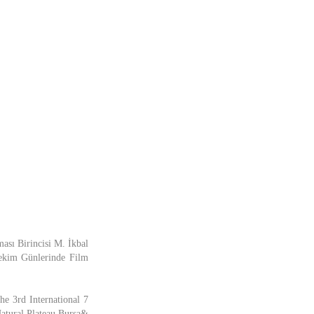
ası Birincisi M. İkbal
kim Günlerinde Film
e 3rd International 7
Natural Plateau Bursa&