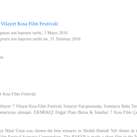
 Vilayet Kısa Film Festivali
ışması son başvuru tarihi, 1 Mayıs 2016
aşvuru son başvuru tarihi ise, 31 Temmuz 2016
om
t Kısa Film Festivali
 Velayet 7 Vilayet Kısa Film Festivali Senaryo Yarışmasında, Somuncu Baba Tem
naryosu olmuştu. EKMEKÇİ Doğal Plato Bursa & İstanbul 7 Kısa Film Çe
 İkbal Uzun was chosen the best scenario in Sheikh Hamidi Veli theme in th
 Film Festival Scenario Competetion. The BAKER is made a short film in the 