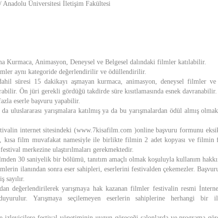
 Anadolu Üniversitesi İletişim Fakültesi
na Kurmaca, Animasyon, Deneysel ve Belgesel dalındaki filmler katılabilir.
mler aynı kategoride değerlendirilir ve ödüllendirilir.
dahil süresi 15 dakikayı aşmayan kurmaca, animasyon, deneysel filmler v
rabilir. Ön jüri gerekli gördüğü takdirde süre kısıtlamasında esnek davranabilir.
fazla eserle başvuru yapabilir.
 da uluslararası yarışmalara katılmış ya da bu yarışmalardan ödül almış olma
estivalin internet sitesindeki (www.7kisafilm.com )online başvuru formunu eksi
, kısa film muvafakat namesiyle ile birlikte filmin 2 adet kopyası ve film
e festival merkezine ulaştırılmaları gerekmektedir.
ilmden 30 saniyelik bir bölümü, tanıtım amaçlı olmak koşuluyla kullanım hakkın
lmlerin ilanından sonra eser sahipleri, eserlerini festivalden çekemezler. Başvur
 sayılır.
ndan değerlendirilerek yarışmaya hak kazanan filmler festivalin resmi İnterne
duyurulur. Yarışmaya seçilemeyen eserlerin sahiplerine herhangi bir il
ve izleyicilere festival yönetiminin uygun göreceği salonlarda ve programa gör