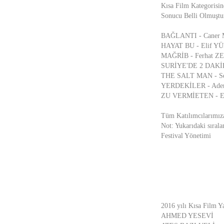
Kısa Film Kategorisin
Sonucu Belli Olmuştu
BAĞLANTI - Cane
HAYAT BU - Elif Y
MAĞRİB - Ferhat ZE
SURİYE'DE 2 DAKİK
THE SALT MAN - S
YERDEKİLER - Ad
ZU VERMİETEN - E
Tüm Katılımcılarımıza
Not: Yukarıdaki sırala
Festival Yönetimi
2016 yılı Kısa Film Ya
AHMED YESEVİ