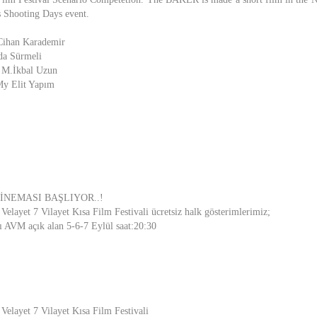
s Shooting Days event.
Cihan Karademir
da Sürmeli
: M.İkbal Uzun
My Elit Yapım
SİNEMASI BAŞLIYOR..!
i Velayet 7 Vilayet Kısa Film Festivali ücretsiz halk gösterimlerimiz;
AVM açık alan 5-6-7 Eylül saat:20:30
i Velayet 7 Vilayet Kısa Film Festivali