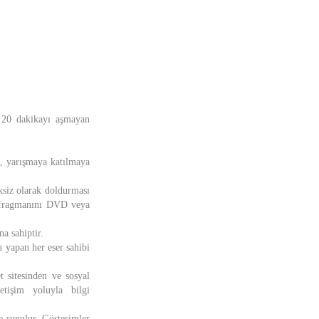
e 20 dakikayı aşmayan
k, yarışmaya katılmaya
ksiz olarak doldurması
in fragmanını DVD veya
a sahiptir.
u yapan her eser sahibi
t sitesinden ve sosyal
etişim yoluyla bilgi
e sunulur. Gösterimler