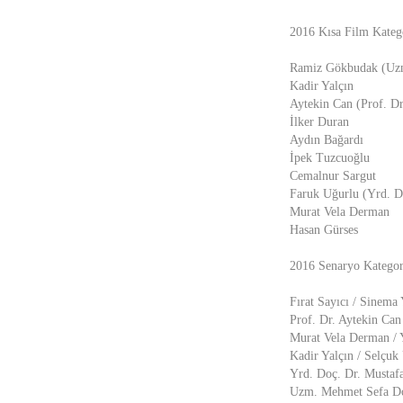
2016 Kısa Film Katego
Ramiz Gökbudak (Uzm
Kadir Yalçın
Aytekin Can (Prof. Dr
İlker Duran
Aydın Bağardı
İpek Tuzcuoğlu
Cemalnur Sargut
Faruk Uğurlu (Yrd. D
Murat Vela Derman
Hasan Gürses
2016 Senaryo Kategori
Fırat Sayıcı / Sinema 
Prof. Dr. Aytekin Can 
Murat Vela Derman /
Kadir Yalçın / Selçuk 
Yrd. Doç. Dr. Mustafa
Uzm. Mehmet Sefa Doğr