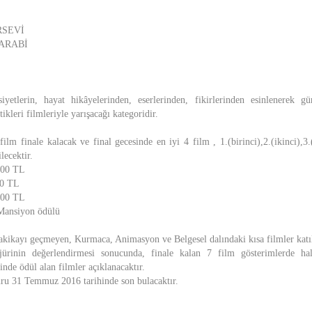
RSEVİ
 ARABİ
siyetlerin, hayat hikâyelerinden, eserlerinden, fikirlerinden esinlenerek 
ikleri filmleriyle yarışacağı kategoridir.
film finale kalacak ve final gecesinde en iyi 4 film , 1.(birinci),2.(ikinci),
lecektir.
.000 TL
00 TL
000 TL
 Mansiyon ödülü
akikayı geçmeyen, Kurmaca, Animasyon ve Belgesel dalındaki kısa filmler katıl
ürinin değerlendirmesi sonucunda, finale kalan 7 film gösterimlerde halk
inde ödül alan filmler açıklanacaktır.
uru 31 Temmuz 2016 tarihinde son bulacaktır.