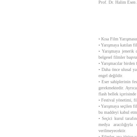
Prof. Dr. Halim Esen /
• Kısa Film Yarışması
• Yarışmaya katılan fil
• Yarışmaya jenerik 
belgesel filmler başvu
• Yarışmacılar birden 
• Daha önce ulusal ya
engel değildir.
• Eser sahiplerinin f
gerekmektedir. Ayrıca
flash bellek içerisind
• Festival yönetimi, f
• Yarışmaya seçilen fi
bu maddeyi kabul etmiş
• Seçici kurul tarafı
medya aracılığıyla 
verilmeyecektir.
• Filmler ana jüriye 