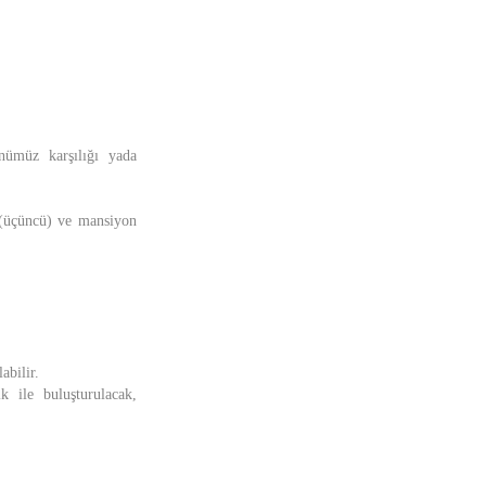
günümüz karşılığı yada
3.(üçüncü) ve mansiyon
abilir.
 ile buluşturulacak,