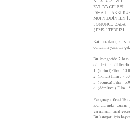
ATEŞ BAZI VELİ
EVLİYA ÇELEBİ
İSMAİL HAKKI BU
MUHYİDDİN İBN-İ
SOMUNCU BABA
ŞEMS-İ TEBRİZİ
Katılımcıların,bu şah
dönemini yansıtan çekt
Bu kategoride 7 kısa 
ödülleri ile ödüllendiri
1. (birinci)Film : 10
2. (ikinci) Film : 7.5
3. (üçüncü) Film : 5.
4. (dördüncü) Film :
Yarışmaya süresi 15 d
Konularında uzman j
yarışmanın final geces
Bu kategori için başv