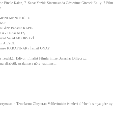
de Finale Kalan, 7. Sanat Yazlık Sinemasında Gösterime Girecek En iyi 7 Film
r.
r MENEMENCİOĞLU
ÜKSEL
NGİN/ Bahadır KAPIR
A - Hüdai ATEŞ
eyed Sajad MOORSAVİ
em AKYOL
mre KARAPINAR / İsmail ONAY
 Teşekkür Ediyor, Finalist Filmlerimize Başarılar Diliyoruz.
ma alfabetik sıralamaya göre yapılmıştır.
rışmasının Temalarını Oluşturan Velilerimizin isimleri alfabetik sıraya göre aşa