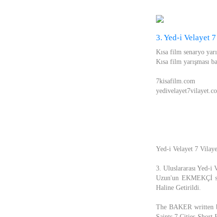
3. Yed-i Velayet 7
Kısa film senaryo yar
Kısa film yarışması b
7kisafilm.com
yedivelayet7vilayet.c
Yed-i Velayet 7 Vilaye
3. Uluslararası Yed-i
Uzun'un EKMEKÇİ se
Haline Getirildi.
The BAKER written by
Saints 7 Cities Short