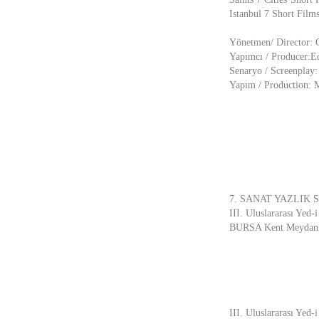
Istanbul 7 Short Film
Yönetmen/ Director: 
Yapımcı / Producer:E
Senaryo / Screenplay
Yapım / Production: 
7. SANAT YAZLIK 
III. Uluslararası Yed-
BURSA Kent Meydanı 
III. Uluslararası Yed-