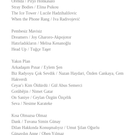
Orenda / Pirjo Honkasalo
Stray Bodies / Elina Psikou
The Ice Tower / Lucile Hadzihalilovic
When the Phone Rang / Iva Radivojević
Pembesiz Mavisiz
Dreamers / Joy Gharoro-Akpojotor
Hatırladıkların / Melisa Kenanoğlu
Head Up / Tuğçe Taşer
Yakın Plan
Arkadaşım Pınar / Eylem Şen
Biz Radyoyu Çok Sevdik / Nazan Haydari, Özden Cankaya, Cem
Hakverdi
Ceyar'ı Kim Öldürdü / Gül Abus Semerci
Gotûbêjin / Nimet Gatar
On Saniye / Ceylan Özgün Özçelik
Seva / Nesime Karateke
Kısa Olmazsa Olmaz
Dank / Tuvana Simin Günay
Dilan Hakkında Konuşmalıyız / Umut Şilan Oğurlu
Günaydın Anne / Oben Yılmaz