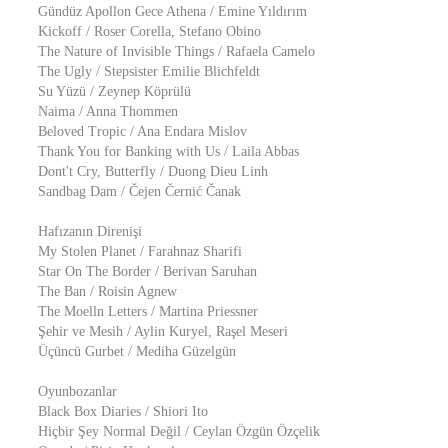
Gündüz Apollon Gece Athena / Emine Yıldırım
Kickoff / Roser Corella, Stefano Obino
The Nature of Invisible Things / Rafaela Camelo
The Ugly / Stepsister Emilie Blichfeldt
Su Yüzü / Zeynep Köprülü
Naima / Anna Thommen
Beloved Tropic / Ana Endara Mislov
Thank You for Banking with Us / Laila Abbas
Dont't Cry, Butterfly / Duong Dieu Linh
Sandbag Dam / Čejen Černić Čanak
Hafızanın Direnişi
My Stolen Planet / Farahnaz Sharifi
Star On The Border / Berivan Saruhan
The Ban / Roisin Agnew
The Moelln Letters / Martina Priessner
Şehir ve Mesih / Aylin Kuryel, Raşel Meseri
Üçüncü Gurbet / Mediha Güzelgün
Oyunbozanlar
Black Box Diaries / Shiori Ito
Hiçbir Şey Normal Değil / Ceylan Özgün Özçelik