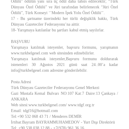
Ödülü” ödülün yanı sıra üç ödül daha tahsis edilecektir; “Türk
Dünyası Özel Ödülü” ve Jüri tarafından belirlenecek “Jüri Özel
Ödülü”, Türk Konseyi ‘’Modern İpek Yolu Özel Ödülü’’.
17 - Bu şartname üzerindeki her türlü değişiklik hakkı, Türk
Dünyası Gazeteciler Federasyonu’na aittir.
18- Yarışmaya katılanlar bu şartları kabul etmiş sayılırlar.
BAŞVURU
Yarışmaya katılmak isteyenler, başvuru formunu, yarışmanın
www.turkbelgesel.com web sitesinden edinebilirler.
Yarışmaya katılmak isteyenler,Başvuru formunu doldurarak
istenenleri 30 Ağustos 2021 günü saat 24..00’a kadar
info@turkbelgesel.com adresine gönderilebilir.
Posta Adresi
Türk Dünyası Gazeteciler Federasyonu Genel Merkezi
Gazi Mustafa Kemal Bulvarı NO:107 Kat:7 Daire:13 Çankaya /
ANKARA
Web sitesi:www.turkbelgesel.com/ www.tdgf.org.tr
Email: tdgf16@hotmail.com
Tel:+90 532 068 43 71 / Menderes DEMİR
İrtibat:Bayram BAYRAMMUHAMEDOV - Yurt Dışı Direktörü
Tel: +90 538 038 12 88 - +7(978) 961 36 16