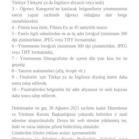
Türkiye Türkçesi ya da İngilizce altyazılı veya sesli)
3 - Öğrenci Kategorisi’ne katılacak belgesellerin yönetmeninin
eserin yapım tarihinde öğrenci olduğuna dair belge
istenebilecektir.
4 - Filmin kısa özeti, Filmin En az 45 saniyelik teazırı
5 - Eserle ilgili sahnelerden en az üç adet fotoğraf (minimum 300
dpi çözünürlükte, JPEG veya TIFF formatında)
6 - Yönetmenin fotoğrafı (minimum 300 dpi çözünürlükte, JPEG
veya TIFF formatında),
7 - Yönetmenin filmografisini de içeren düz yazı kısa bir öz
geçmişi
8 - Tanıtım malzemeleri (afiş, broşür vb.)
9 - Finalistler için Türkçe ya da İngilizce diyalog metni daha
sonra talep edilecek.
10 - Finalistlerden belgeselin bir adet altyazısız ve sesli kopyası
daha sonra talep edilecek.
Dokümanlar en geç 30 Ağustos 2021 tarihine kadar Düzenleme
ve Yürütme Kurulu Başkanlığının yukarıda belirtilen e mail
adresine ulaştırılmalıdır. Dosya bir web sitesine yüklenmiş ise,
linki ve varsa indirme şifresi bildirilmiş olmalıdır.
Gönderilen filmler reklam araları içermemelidir.