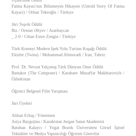
Üçüncülük Ödülü
Fatma Kayacı'nın Bilinmeyen Hikayesi (Untold Story Of Fatma
Kayaci) / Orhan Tekeoğlu / Türkiye
Jüri Teşvik Ödülü
Biz / Orman Əliyev / Azərbaycan
_ 2-0 / Cihan Emre Zengin / Türkiye
Türk Konseyi Modern İpek Yolu Turizm Kuşağı Ödülü
Ekizler (Twins) / Mohammad Alimoradi / İran, Tabriz
Prof. Dr. Nevzat Yalçıntaş Türk Dünyası Onur Ödülü
Bastakor (The Сomposer) / Karabaev Muzaffar Mukhtarovich /
Özbekistan
Öğrenci Belgesel Film Yarışması
Jüri Üyeleri
Alihan Erbaş / Yönetmen
Asiya Baygojina / Kazakistan Jurgan Sanat Akademisi
Batuhan Kalaycı / Yogat Bozok Üniversitesi Görsel İşitsel
Teknikler ve Medya Yapımcılığı Öğretim Görevlisi