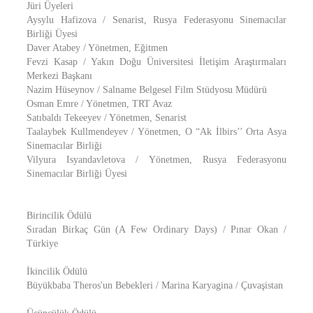
Jüri Üyeleri
Aysylu Hafizova / Senarist, Rusya Federasyonu Sinemacılar
Birliği Üyesi
Daver Atabey / Yönetmen, Eğitmen
Fevzi Kasap / Yakın Doğu Üniversitesi İletişim Araştırmaları
Merkezi Başkanı
Nazim Hüseynov / Salname Belgesel Film Stüdyosu Müdürü
Osman Emre / Yönetmen, TRT Avaz
Satıbaldı Tekeeyev / Yönetmen, Senarist
Taalaybek Kullmendeyev / Yönetmen, O “Ak İlbirs’’ Orta Asya
Sinemacılar Birliği
Vilyura Isyandavletova / Yönetmen, Rusya Federasyonu
Sinemacılar Birliği Üyesi
Birincilik Ödülü
Sıradan Birkaç Gün (A Few Ordinary Days) / Pınar Okan /
Türkiye
İkincilik Ödülü
Büyükbaba Theros'un Bebekleri / Marina Karyagina / Çuvaşistan