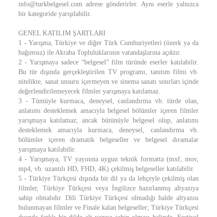
info@turkbelgesel.com adrese gönderirler. Aynı eserle yalnızca
bir kategoride yarışılabilir.
GENEL KATILIM ŞARTLARI
1 - Yarışma, Türkiye ve diğer Türk Cumhuriyetleri (özerk ya da
bağımsız) ile Akraba Topluluklarının vatandaşlarına açıktır.
2 - Yarışmaya sadece “belgesel” film türünde eserler katılabilir.
Bu tür dışında gerçekleştirilen TV programı, tanıtım filmi vb.
nitelikte, sanat unsuru içermeyen ve sinema sanatı sınırları içinde
değerlendirilemeyecek filmler yarışmaya katılamaz.
3 - Tümüyle kurmaca, deneysel, canlandırma vb. türde olan,
anlatımı desteklemek amacıyla belgesel bölümler içeren filmler
yarışmaya katılamaz; ancak bütünüyle belgesel olup, anlatımı
desteklemek amacıyla kurmaca, deneysel, canlandırma vb.
bölümler içeren dramatik belgeseller ve belgesel dıramalar
yarışmaya katılabilir.
4 - Yarışmaya, TV yayınına uygun teknik formatta (mxf, mov,
mp4, vb. uzantılı HD, FHD, 4K) çekilmiş belgeseller katılabilir.
5 - Türkiye Türkçesi dışında bir dil ya da lehçeyle çekilmiş olan
filmler, Türkiye Türkçesi veya İngilizce hazırlanmış altyazıya
sahip olmalıdır. Dili Türkiye Türkçesi olmadığı halde altyazısı
bulunmayan filmler ve Finale kalan belgeseller; Türkiye Türkçesi