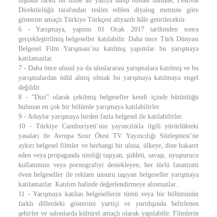
dışında farklı bir dilde alt yazıya sahip olması halinde, Festival
Direktörlüğü tarafından teslim edilen diyalog metnine göre
gösterim amaçlı Türkiye Türkçesi altyazılı hâle getirilecektir.
6 - Yarışmaya, yapımı 01 Ocak 2017 tarihinden sonra
gerçekleştirilmiş belgeseller katılabilir. Daha önce Türk Dünyası
Belgesel Film Yarışması’na katılmış yapımlar bu yarışmaya
katılamazlar.
7 - Daha önce ulusal ya da uluslararası yarışmalara katılmış ve bu
yarışmalardan ödül almış olmak bu yarışmaya katılmaya engel
değildir.
8 - “Dizi” olarak çekilmiş belgeseller kendi içinde bütünlüğü
bulunan en çok bir bölümle yarışmaya katılabilirler.
9 - Adaylar yarışmaya birden fazla belgesel ile katılabilirler.
10 - Türkiye Cumhuriyeti’nin yayıncılıkla ilgili yürürlükteki
yasaları ile Avrupa Sınır Ötesi TV Yayıncılığı Sözleşmesi’ne
aykırı belgesel filmler ve herhangi bir ulusa, ülkeye, dine hakaret
eden veya propaganda niteliği taşıyan, şiddeti, savaşı, uyuşturucu
kullanımını veya pornografiyi destekleyen; her türlü fanatizmi
öven belgeseller ile reklam unsuru taşıyan belgeseller yarışmaya
katılamazlar. Katılım halinde değerlendirmeye alınmazlar.
11 - Yarışmaya katılan belgesellerin tümü veya bir bölümünün
farklı dillerdeki gösterimi yurtiçi ve yurtdışında belirlenen
şehirler ve salonlarda kültürel amaçlı olarak yapılabilir. Filmlerin