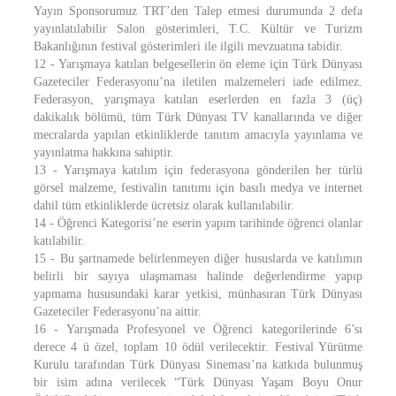
Yayın Sponsorumuz TRT’den Talep etmesi durumunda 2 defa
yayınlatılabilir Salon gösterimleri, T.C. Kültür ve Turizm
Bakanlığının festival gösterimleri ile ilgili mevzuatına tabidir.
12 - Yarışmaya katılan belgesellerin ön eleme için Türk Dünyası
Gazeteciler Federasyonu’na iletilen malzemeleri iade edilmez.
Federasyon, yarışmaya katılan eserlerden en fazla 3 (üç)
dakikalık bölümü, tüm Türk Dünyası TV kanallarında ve diğer
mecralarda yapılan etkinliklerde tanıtım amacıyla yayınlama ve
yayınlatma hakkına sahiptir.
13 - Yarışmaya katılım için federasyona gönderilen her türlü
görsel malzeme, festivalin tanıtımı için basılı medya ve internet
dahil tüm etkinliklerde ücretsiz olarak kullanılabilir.
14 - Öğrenci Kategorisi’ne eserin yapım tarihinde öğrenci olanlar
katılabilir.
15 - Bu şartnamede belirlenmeyen diğer hususlarda ve katılımın
belirli bir sayıya ulaşmaması halinde değerlendirme yapıp
yapmama hususundaki karar yetkisi, münhasıran Türk Dünyası
Gazeteciler Federasyonu’na aittir.
16 - Yarışmada Profesyonel ve Öğrenci kategorilerinde 6’sı
derece 4 ü özel, toplam 10 ödül verilecektir. Festival Yürütme
Kurulu tarafından Türk Dünyası Sineması’na katkıda bulunmuş
bir isim adına verilecek “Türk Dünyası Yaşam Boyu Onur