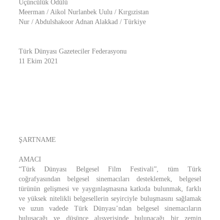
Üçüncülük Ödülü
Meerman / Aikol Nurlanbek Uulu / Kırgızistan
Nur / Abdulshakoor Adnan Alakkad / Türkiye
Türk Dünyası Gazeteciler Federasyonu
11 Ekim 2021
ŞARTNAME
AMACI
“Türk Dünyası Belgesel Film Festivali”, tüm Türk
coğrafyasından belgesel sinemacıları desteklemek, belgesel
türünün gelişmesi ve yaygınlaşmasına katkıda bulunmak, farklı
ve yüksek nitelikli belgesellerin seyirciyle buluşmasını sağlamak
ve uzun vadede Türk Dünyası’ndan belgesel sinemacıların
buluşacağı ve düşünce alışverişinde bulunacağı bir zemin