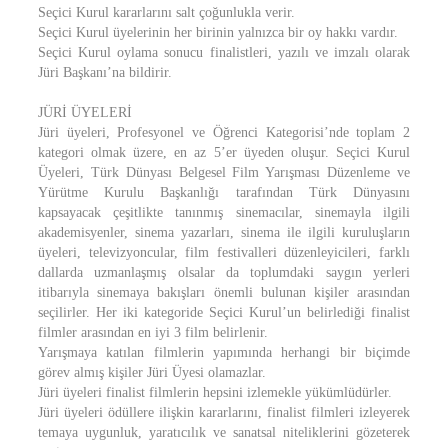
Seçici Kurul kararlarını salt çoğunlukla verir.
Seçici Kurul üyelerinin her birinin yalnızca bir oy hakkı vardır.
Seçici Kurul oylama sonucu finalistleri, yazılı ve imzalı olarak
Jüri Başkanı’na bildirir.
JÜRİ ÜYELERİ
Jüri üyeleri, Profesyonel ve Öğrenci Kategorisi’nde toplam 2
kategori olmak üzere, en az 5’er üyeden oluşur. Seçici Kurul
Üyeleri, Türk Dünyası Belgesel Film Yarışması Düzenleme ve
Yürütme Kurulu Başkanlığı tarafından Türk Dünyasını
kapsayacak çeşitlikte tanınmış sinemacılar, sinemayla ilgili
akademisyenler, sinema yazarları, sinema ile ilgili kuruluşların
üyeleri, televizyoncular, film festivalleri düzenleyicileri, farklı
dallarda uzmanlaşmış olsalar da toplumdaki saygın yerleri
itibarıyla sinemaya bakışları önemli bulunan kişiler arasından
seçilirler. Her iki kategoride Seçici Kurul’un belirlediği finalist
filmler arasından en iyi 3 film belirlenir.
Yarışmaya katılan filmlerin yapımında herhangi bir biçimde
görev almış kişiler Jüri Üyesi olamazlar.
Jüri üyeleri finalist filmlerin hepsini izlemekle yükümlüdürler.
Jüri üyeleri ödüllere ilişkin kararlarını, finalist filmleri izleyerek
temaya uygunluk, yaratıcılık ve sanatsal niteliklerini gözeterek