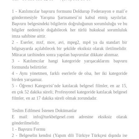
1 - Katılımcılar başvuru formunu Doldurup Federasyon e mail’e
göndermesiyle Yarışma Şartnamesi’ni kabul etmiş sayılırlar.
Başvuru belgesindeki bilgilerin doğruluğunun sorumluluğu ve bu
bilgiler nedeniyle doğabilecek her türlü hukuksal sorumluluk
imza sahibine aittir.
2 - Eserler, mxf, mov, avi, mpeg2, mp4 ya da standart bir
bilgisayarda açılabilecek bir şekilde eksiksiz olarak iletilmelidir.
Müracat tarihinden sonra yapılan başvurular dikkate alınmaz.
3 - Katılımcılar hangi kategoride yarışacaklarını başvuru
formunda belirtirler.
4 - Aynı yönetmen, farklı eserlerle de olsa, her iki kategoride
birden yarışamaz.
5 - Öğrenci Kategorisi’nde katılacak belgesel filmler, en az 15,
en çok 52 dakika süreli; Profesyonel kategoride katılacak belgesel
filmler, en az 17 dakika süreli olmak zorundadır.
Teslim Edilmesi İstenen Dokümanlar
E mail: info@turkbelgesel.com adresine eksiksiz olarak
gönderilmelidir.
1 - Başvuru Formu
2 - Belgeselin kendisi (Yapım dili Türkiye Türkçesi dışında ise