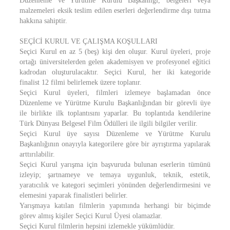
Düzenleme ve Yürütme Kurulu Başkanlığı, belgeleri veya
malzemeleri eksik teslim edilen eserleri değerlendirme dışı tutma
hakkına sahiptir.
SEÇİCİ KURUL VE ÇALIŞMA KOŞULLARI
Seçici Kurul en az 5 (beş) kişi den oluşur. Kurul üyeleri, proje
ortağı üniversitelerden gelen akademisyen ve profesyonel eğitici
kadrodan oluşturulacaktır. Seçici Kurul, her iki kategoride
finalist 12 filmi belirlemek üzere toplanır.
Seçici Kurul üyeleri, filmleri izlemeye başlamadan önce
Düzenleme ve Yürütme Kurulu Başkanlığından bir görevli üye
ile birlikte ilk toplantısını yaparlar. Bu toplantıda kendilerine
Türk Dünyası Belgesel Film Ödülleri ile ilgili bilgiler verilir.
Seçici Kurul üye sayısı Düzenleme ve Yürütme Kurulu
Başkanlığının onayıyla kategorilere göre bir ayrıştırma yapılarak
arttırılabilir.
Seçici Kurul yarışma için başvuruda bulunan eserlerin tümünü
izleyip; şartnameye ve temaya uygunluk, teknik, estetik,
yaratıcılık ve kategori seçimleri yönünden değerlendirmesini ve
elemesini yaparak finalistleri belirler.
Yarışmaya katılan filmlerin yapımında herhangi bir biçimde
görev almış kişiler Seçici Kurul Üyesi olamazlar.
Seçici Kurul filmlerin hepsini izlemekle yükümlüdür.