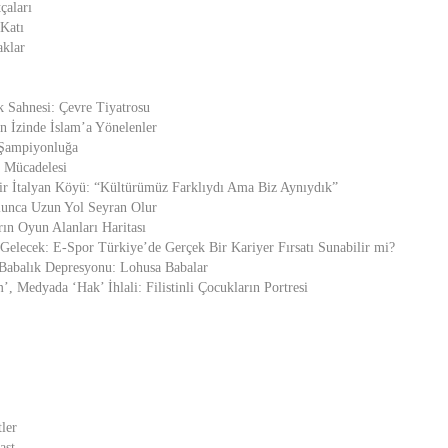
çaları
 Katı
aklar
k Sahnesi: Çevre Tiyatrosu
n İzinde İslam’a Yönelenler
 Şampiyonluğa
 Mücadelesi
ir İtalyan Köyü: “Kültürümüz Farklıydı Ama Biz Aynıydık”
lunca Uzun Yol Seyran Olur
ın Oyun Alanları Haritası
elecek: E-Spor Türkiye’de Gerçek Bir Kariyer Fırsatı Sunabilir mi?
Babalık Depresyonu: Lohusa Babalar
, Medyada ‘Hak’ İhlali: Filistinli Çocukların Portresi
ler
ast