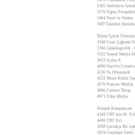
5305 Nehirlerin İzind
5376 Yapay Perspekti
5464 Nasıl ve Neden
5697 İstanbul Hatırala
Dijital İçerik Yönetim
3349 Uzay Çağında Y
3360 1dakikagrafik - 
3532 Sosyal Medya H
3613 Synta-X
4096 Narrivo Creative
4236 Ya Olmasaydı
4552 Mısra Kültür Sa
4576 Podcast Mutfak
4966 Context Dergi
4971 Edep Medya
İletişim Kampanyası
4349 TRT’nin 60. Yı
4499 TRT Evi
5058 Çocukça Bir Aş
5074 Geçmişin İzleri