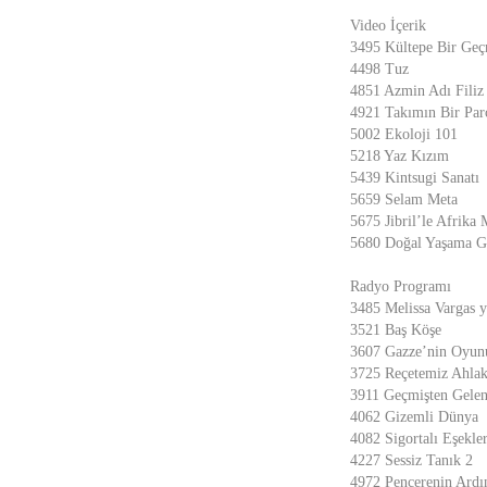
Video İçerik
3495 Kültepe Bir Geç
4498 Tuz
4851 Azmin Adı Filiz
4921 Takımın Bir Par
5002 Ekoloji 101
5218 Yaz Kızım
5439 Kintsugi Sanatı
5659 Selam Meta
5675 Jibril’le Afrika 
5680 Doğal Yaşama G
Radyo Programı
3485 Melissa Vargas y
3521 Baş Köşe
3607 Gazze’nin Oyun
3725 Reçetemiz Ahla
3911 Geçmişten Gelen
4062 Gizemli Dünya
4082 Sigortalı Eşekle
4227 Sessiz Tanık 2
4972 Pencerenin Ardı