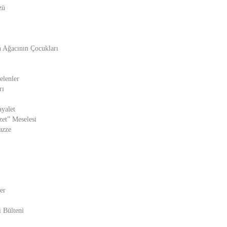
zü
 Ağacının Çocukları
elenler
rı
ayalet
zet” Meselesi
azze
er
 Bülteni