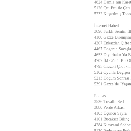
4824 Damla’nın Kaset
5126 Çıtı Pıtı ile Çatı
5232 Kuşatılmış Topr
İnternet Haberi
3696 Farklı Semtin İl
4180 Gazze Direnişini
4207 Enkazdan Çifte
4467 Doğanın Savaşla
4653 Diyarbakır’da B
4707 İki Gönül Bir O
4795 Gazzeli Çocuklar
5162 Oyunla Değişen G
5213 Doğum Sonrası 
5391 Gazze’de ‘Yaşam’
Podcast
3526 Tuvalin Sesi
3880 Perde Arkası
4103 Üçüncü Sayfa
4161 Bucaksız Bilinç
4284 Kimyasal Sohbet
5170 Podcasseus Podc