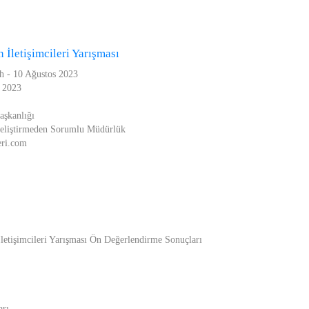
 İletişimcileri Yarışması
h - 10 Ağustos 2023
 2023
aşkanlığı
eliştirmeden Sorumlu Müdürlük
leri.com
etişimcileri Yarışması Ön Değerlendirme Sonuçları
arı