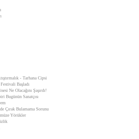
ı
ı
tıştırmalık - Tarhana Cipsi
Festivali Başladı
sesi Ne Olacağını Şaşırdı!
ri Bugünün Sanatçısı
rem
nde Çırak Bulamama Sorunu
müze Yörükler
zlik
l