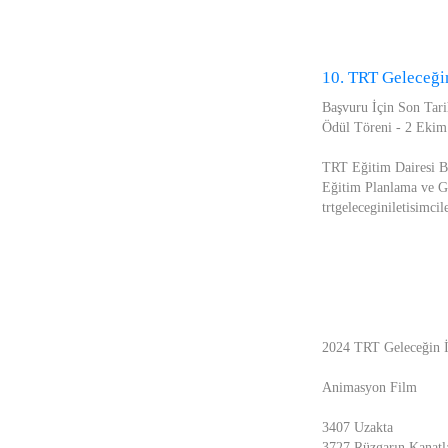
10. TRT Geleceğin
Başvuru İçin Son Tari
Ödül Töreni - 2 Ekim
TRT Eğitim Dairesi B
Eğitim Planlama ve G
trtgeleceginiletisimci
2024 TRT Geleceğin İl
Animasyon Film
3407 Uzakta
3727 Rüzgarın Kanatl