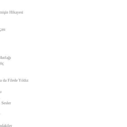
mişin Hikayesi
çası
Mutfağı
öç
a da Filede Yıldız
u
k
 Sesler
r
ndakiler