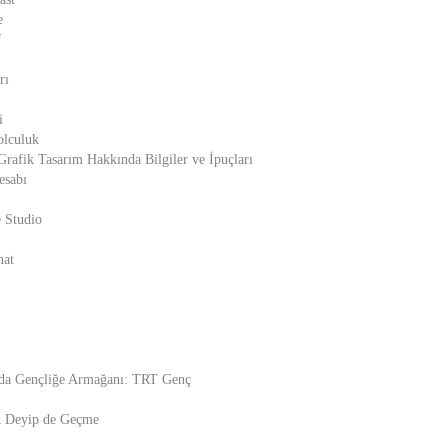
e
f
rı
i
olculuk
Grafik Tasarım Hakkında Bilgiler ve İpuçları
esabı
 Studio
nat
lda Gençliğe Armağanı: TRT Genç
k Deyip de Geçme