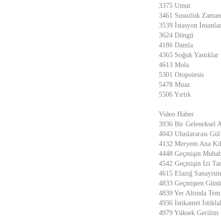
3375 Umut
3461 Susuzluk Zaman
3539 İstasyon İnsanlar
3624 Döngü
4186 Damla
4365 Soğuk Yastıklar
4613 Mola
5301 Otopoiesis
5478 Muaz
5506 Yırtık
Video Haber
3936 Bir Geleneksel A
4043 Uluslararası Gül 
4132 Meryem Ana Kili
4448 Geçmişin Muhabi
4542 Geçmişin İzi Ta
4615 Elazığ Sanayisi
4833 Geçmişten Günü
4839 Yer Altında Temi
4936 İstikamet İstikla
4979 Yüksek Gerilim