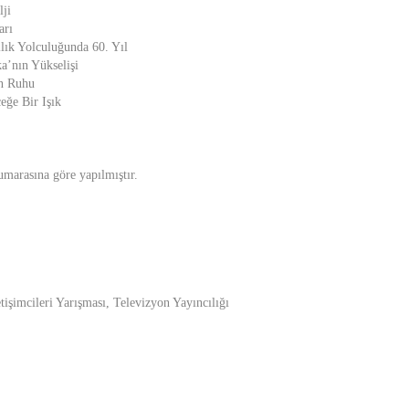
lji
arı
lık Yolculuğunda 60. Yıl
a’nın Yükselişi
n Ruhu
eğe Bir Işık
marasına göre yapılmıştır.
işimcileri Yarışması, Televizyon Yayıncılığı