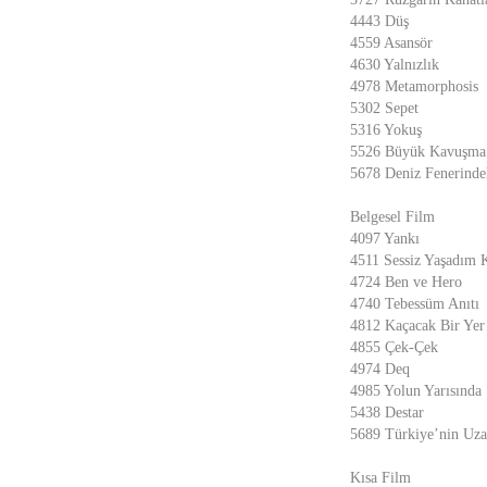
4443 Düş
4559 Asansör
4630 Yalnızlık
4978 Metamorphosis
5302 Sepet
5316 Yokuş
5526 Büyük Kavuşma
5678 Deniz Fenerinde
Belgesel Film
4097 Yankı
4511 Sessiz Yaşadım 
4724 Ben ve Hero
4740 Tebessüm Anıtı
4812 Kaçacak Bir Yer
4855 Çek-Çek
4974 Deq
4985 Yolun Yarısında
5438 Destar
5689 Türkiye’nin Uza
Kısa Film