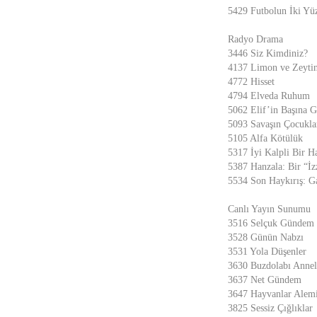
5429 Futbolun İki Yü
Radyo Drama
3446 Siz Kimdiniz?
4137 Limon ve Zeytin
4772 Hisset
4794 Elveda Ruhum
5062 Elif’in Başına G
5093 Savaşın Çocukla
5105 Alfa Kötülük
5317 İyi Kalpli Bir H
5387 Hanzala: Bir “İz
5534 Son Haykırış: G
Canlı Yayın Sunumu
3516 Selçuk Gündem
3528 Günün Nabzı
3531 Yola Düşenler
3630 Buzdolabı Annel
3637 Net Gündem
3647 Hayvanlar Alemi
3825 Sessiz Çığlıklar