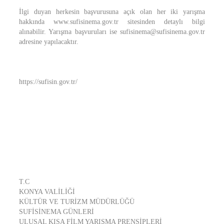
İlgi duyan herkesin başvurusuna açık olan her iki yarışma
hakkında www.sufisinema.gov.tr sitesinden detaylı bilgi
alınabilir. Yarışma başvuruları ise sufisinema@sufisinema.gov.tr
adresine yapılacaktır.
https://sufisin.gov.tr/
T.C
KONYA VALİLİĞİ
KÜLTÜR VE TURİZM MÜDÜRLÜĞÜ
SUFİSİNEMA GÜNLERİ
ULUSAL KISA FİLM YARIŞMA PRENSİPLERİ