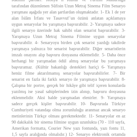
tarafından düzenlenen Sûfisin Uzun Metraj Sinema Film Senaryo
yarışması aşağıda yer alan şartlardan oluşmaktadır. 1- Ek 1 de yer
alan İslâm İrfanı ve Tasavvuf’un özünü anlatan açıklamaya
uygun senaryolar bu yarışmaya başvurabilir. 2- Yarışmaya sadece
ilgili senaryo üzerinde hak sahibi olan senarist başvurabilir. 3-
Yarışmaya Uzun Metraj Sinema Filmine uygun senaryolar
başvurabilir. 4- Senaryoyu birden çok senarist yazdığı takdirde
yarışmaya yalnızca bir senarist başvurabilir. Diğer senaristlerin
imzalı onayını alıp başvuru dosyasına eklemelidir. 5- Daha önce
herhangi bir yarışmadan ödül almış senaryolar bu yarışmaya
başvuramaz. (Kültür bakanlığı destekleri hariç) 6- Yarışmaya
henüz filme aktarılmamış senaryolar başvurabilirler. 7- Bir
senarist en fazla iki farklı senaryo ile yarışmaya başvurabilir. 8-
Çalışma bir portre, gerçek bir hikâye gibi telif içeren konularda
yazılmış ise yasal sahiplerinden izin alınıp, başvuru dosyasına
eklenmelidir. Aksi halde yarışmadan elenirler. 9- Yarışmaya
sadece gerçek kişiler başvurabilir. 10- Başvuruda Türkiye
Cumhuriyeti vatandaşı olma zorunluluğu aranmaz ancak senaryo
metinlerinin Türkçe olması gerekmektedir. 11- Senaryolar en az
90 dakikalık bir sinema filmine uygun uzunlukta (70 - 110 sayfa,
Amerikan formatta, Courier New yazı fontunda, yazı fontu 11,
1,5 sayfa aralığında olmalıdır.) 12- Senaryo elektronik ortamda