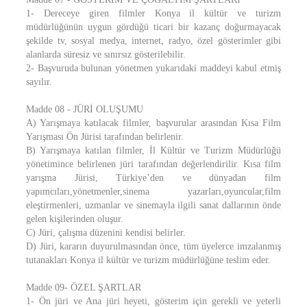
1- Dereceye giren filmler Konya il kültür ve turizm
müdürlüğünün uygun gördüğü ticari bir kazanç doğurmayacak
şekilde tv, sosyal medya, internet, radyo, özel gösterimler gibi
alanlarda süresiz ve sınırsız gösterilebilir.
2- Başvuruda bulunan yönetmen yukarıdaki maddeyi kabul etmiş
sayılır.
Madde 08 - JÜRİ OLUŞUMU
A) Yarışmaya katılacak filmler, başvurular arasından Kısa Film
Yarışması Ön Jürisi tarafından belirlenir.
B) Yarışmaya katılan filmler, İl Kültür ve Turizm Müdürlüğü
yönetimince belirlenen jüri tarafından değerlendirilir. Kısa film
yarışma Jürisi, Türkiye’den ve dünyadan film
yapımcıları,yönetmenler,sinema yazarları,oyuncular,film
eleştirmenleri, uzmanlar ve sinemayla ilgili sanat dallarının önde
gelen kişilerinden oluşur.
C) Jüri, çalışma düzenini kendisi belirler.
D) Jüri, kararın duyurulmasından önce, tüm üyelerce imzalanmış
tutanakları Konya il kültür ve turizm müdürlüğüne teslim eder.
Madde 09- ÖZEL ŞARTLAR
1- Ön jüri ve Ana jüri heyeti, gösterim için gerekli ve yeterli