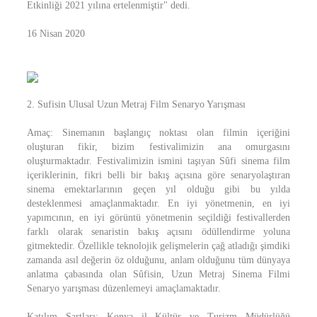
Etkinliği 2021 yılına ertelenmiştir" dedi.
16 Nisan 2020
2. Sufisin Ulusal Uzun Metraj Film Senaryo Yarışması
Amaç: Sinemanın başlangıç noktası olan filmin içeriğini
oluşturan fikir, bizim festivalimizin ana omurgasını
oluşturmaktadır. Festivalimizin ismini taşıyan Sûfi sinema film
içeriklerinin, fikri belli bir bakış açısına göre senaryolaştıran
sinema emektarlarının geçen yıl olduğu gibi bu yılda
desteklenmesi amaçlanmaktadır. En iyi yönetmenin, en iyi
yapımcının, en iyi görüntü yönetmenin seçildiği festivallerden
farklı olarak senaristin bakış açısını ödüllendirme yoluna
gitmektedir. Özellikle teknolojik gelişmelerin çağ atladığı şimdiki
zamanda asıl değerin öz olduğunu, anlam olduğunu tüm dünyaya
anlatma çabasında olan Sûfisin, Uzun Metraj Sinema Filmi
Senaryo yarışması düzenlemeyi amaçlamaktadır.
Katılım Şartları: Konya il Kültür ve Turizm Müdürlüğü