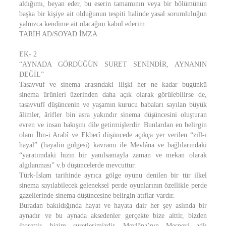
aldığımı, beyan eder, bu eserin tamamının veya bir bölümünün
başka bir kişiye ait olduğunun tespiti halinde yasal sorumluluğun
yalnızca kendime ait olacağını kabul ederim.
TARİH AD/SOYAD İMZA
EK- 2
“AYNADA GÖRDÜĞÜN SURET SENİNDİR, AYNANIN
DEĞİL”
Tasavvuf ve sinema arasındaki ilişki her ne kadar bugünkü
sinema ürünleri üzerinden daha açık olarak görülebilirse de,
tasavvufî düşüncenin ve yaşamın kurucu babaları sayılan büyük
âlimler, ârifler bin asra yakındır sinema düşüncesini oluşturan
evren ve insan bakışını dile getirmişlerdir. Bunlardan en belirgin
olanı İbn-i Arabî ve Ekberî düşüncede açıkça yer verilen “zıll-ı
hayal” (hayalin gölgesi) kavramı ile Mevlâna ve bağlılarındaki
“yaratımdaki hızın bir yanılsamayla zaman ve mekan olarak
algılanması” v.b düşüncelerde mevcuttur.
Türk-İslam tarihinde ayrıca gölge oyunu denilen bir tür ilkel
sinema sayılabilecek geleneksel perde oyunlarının özellikle perde
gazellerinde sinema düşüncesine belirgin atıflar vardır.
Buradan bakıldığında hayat ve hayata dair her şey aslında bir
aynadır ve bu aynada aksedenler gerçekte bize aittir, bizden
ibarettir, bizim suretlerimizdir. Mevlâna’nın Mesnevi adlı