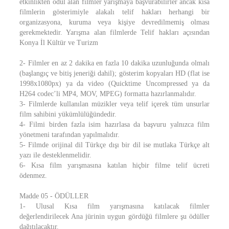
etkinlikten ödül alan filmler yarışmaya başvurabilirler ancak kısa
filmlerin gösterimiyle alakalı telif hakları herhangi bir
organizasyona, kuruma veya kişiye devredilmemiş olması
gerekmektedir. Yarışma alan filmlerde Telif hakları açısından
Konya İl Kültür ve Turizm
2- Filmler en az 2 dakika en fazla 10 dakika uzunluğunda olmalı
(başlangıç ve bitiş jeneriği dahil); gösterim kopyaları HD (flat ise
1998x1080px) ya da video (Quicktime Uncompressed ya da
H264 codec’li MP4, MOV, MPEG) formatta hazırlanmalıdır.
3- Filmlerde kullanılan müzikler veya telif içerek tüm unsurlar
film sahibini yükümlülüğündedir.
4- Filmi birden fazla isim hazırlasa da başvuru yalnızca film
yönetmeni tarafından yapılmalıdır.
5- Filmde orijinal dil Türkçe dışı bir dil ise mutlaka Türkçe alt
yazı ile desteklenmelidir.
6- Kısa film yarışmasına katılan hiçbir filme telif ücreti
ödenmez.
Madde 05 - ÖDÜLLER
1- Ulusal Kısa film yarışmasına katılacak filmler
değerlendirilecek Ana jürinin uygun gördüğü filmlere şu ödüller
dağıtılacaktır.