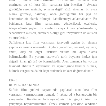
eserinden bu yıl kısa film yarışması için önerilen “ Aynada
gördüğün suret senindir, aynanın değil” sözü, sinemayı bir ayna
olarak görmeyi, okumayı; onda gördüğümüz her şeyi de
kendimize ait olarak bilmeyi, kabullenmeyi anlatmaktadır. Bu
bağlamda, kısa film yarışmasına gönderilecek eserlerde,
izleyeceğimiz şeyler, bu eserleri ortaya koyan yönetmenlerin,
senaristlerin akisleri, suretleri olduğu gibi izleyenlerin de akisleri
ve suretleridir.
Sufisinema kısa film yarışması, tasavvufî açıdan bir sinema
yapma ve okuma önerisidir. Böylece yönetmen, senarist, oyuncu,
anlatı, olay ve diğer unsurlar birlikte bir ayna olarak
belirmektedir. Bu yorum, tasavvufu tarih boyunca herkes için
değerli kılan görüşü de içermektedir. Aynı zamanda bu yorum
tasavvuf ehlinin “ seyretmek” ve seyrettiğinde kendini bilmek,
bulmak vurgusuna da bir kapı aralamak imkânı doğurmaktadır.
EK- 3
RUMUZ HAKKINDA
Sufisin film günleri kapsamında yapılacak olan kısa film
yarışması, yarışmacıların rumuzla ( takma ad ) başvuracağı bir
yarışmadır. Kendinize belirleyeceğiniz bir geçici isim ile
yarışmaya başvurabilirsiniz. Örnek vermek gerekirse kendisine