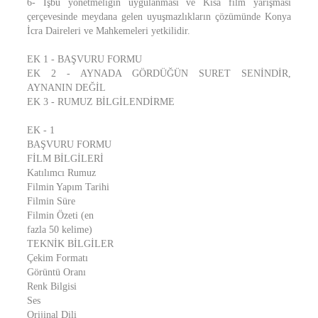
6- İşbu yönetmeliğin uygulanması ve Kısa film yarışması
çerçevesinde meydana gelen uyuşmazlıkların çözümünde Konya
İcra Daireleri ve Mahkemeleri yetkilidir.
EK 1 - BAŞVURU FORMU
EK 2 - AYNADA GÖRDÜĞÜN SURET SENİNDİR,
AYNANIN DEĞİL
EK 3 - RUMUZ BİLGİLENDİRME
EK - 1
BAŞVURU FORMU
FİLM BİLGİLERİ
Katılımcı Rumuz
Filmin Yapım Tarihi
Filmin Süre
Filmin Özeti (en
fazla 50 kelime)
TEKNİK BİLGİLER
Çekim Formatı
Görüntü Oranı
Renk Bilgisi
Ses
Orijinal Dili