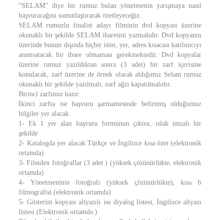
“SELAM” diye bir rumuz bulan yönetmenin yarışmaya nasıl
başvuracağını somutlaştırarak özetleyeceğiz.
SELAM rumuzlu finalist adayı filminin dvd kopyası üzerine
okunaklı bir şekilde SELAM ibaresini yazmalıdır. Dvd kopyanın
üzerinde bunun dışında hiçbir isim, yer, adres kısacası katılımcıyı
anımsatacak bir ibare olmaması gerekmektedir. Dvd kopyalar
üzerine rumuz yazıldıktan sonra (3 adet) bir zarf içerisine
konulacak, zarf üzerine de örnek olarak aldığımız Selam rumuz
okunaklı bir şekilde yazılmalı, zarf ağzı kapatılmalıdır.
Birinci zarfımız hazır.
İkinci zarfta ise başvuru şartnamesinde belirtmiş olduğumuz
bilgiler yer alacak.
1- Ek 1 yer alan başvuru formunun çıktısı, ıslak imzalı bir
şekilde
2- Katalogda yer alacak Türkçe ve İngilizce kısa özet (elektronik
ortamda)
3- Filmden fotoğraflar (3 adet ) (yüksek çözünürlükte, elektronik
ortamda)
4- Yönetmeninin fotoğrafı (yüksek çözünürlükte), kısa b
filmografisi (elektronik ortamda)
5- Gösterim kopyası altyazılı ise diyalog listesi, İngilizce altyazı
listesi (Elektronik ortamda.)