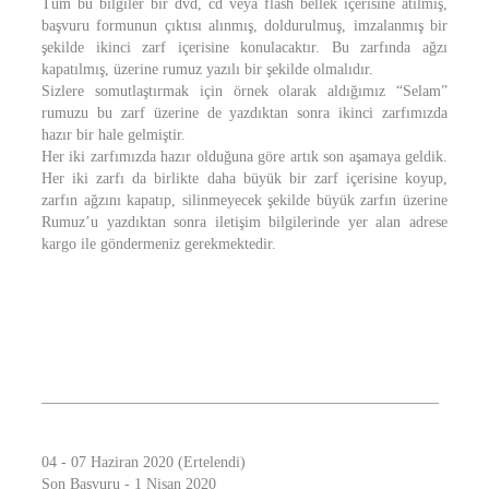
Tüm bu bilgiler bir dvd, cd veya flash bellek içerisine atılmış,
başvuru formunun çıktısı alınmış, doldurulmuş, imzalanmış bir
şekilde ikinci zarf içerisine konulacaktır. Bu zarfında ağzı
kapatılmış, üzerine rumuz yazılı bir şekilde olmalıdır.
Sizlere somutlaştırmak için örnek olarak aldığımız “Selam”
rumuzu bu zarf üzerine de yazdıktan sonra ikinci zarfımızda
hazır bir hale gelmiştir.
Her iki zarfımızda hazır olduğuna göre artık son aşamaya geldik.
Her iki zarfı da birlikte daha büyük bir zarf içerisine koyup,
zarfın ağzını kapatıp, silinmeyecek şekilde büyük zarfın üzerine
Rumuz’u yazdıktan sonra iletişim bilgilerinde yer alan adrese
kargo ile göndermeniz gerekmektedir.
____________________________________________________
04 - 07 Haziran 2020 (Ertelendi)
Son Başvuru - 1 Nisan 2020