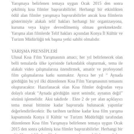
Yarışmaya belirlenen temaya uygun Ocak 2015 den sonra
çekilmiş kısa filmler başvurabilirler. Herhangi bir etkinlikten
ödül alan filmler yarışmaya başvurabilirler ancak kısa filmlerin
gösterimiyle alakalı telif hakları herhangi bir organizasyona,
kuruma veya kişiye devredilmemiş olması gerekmektedir.
Yarışma alan filmlerde Telif hakları açısından Konya İl Kültür ve
Turizm Müdürlüğü tek başına yetki sahibi olmalıdır.
YARIŞMA PRENSİPLERİ
Ulusal Kısa Film Yarışmasının amacı; her yıl belirlenecek olan
belli temalarda ülke içerisinde farkındalık oluşturmak, tema ile
alakalı video çalışmalarına özendirmek, amatör ve profesyonel
film çalışmalarına katkı sunmaktır. Ayrıca her yıl “ Aynada
gördüğün bu yıl ilki düzenlenen Kısa Film Yarışmasının temasını
oluşturacaktır. Hazırlanacak olan Kısa filmler doğrudan veya
dolaylı olarak “Aynada gördüğün suret senindir, aynanın değil”
sözünü işlemelidir. Aksi takdirde . Ekte 2 de yer alan açıklayıcı
tema mesai bitimine kadar başvuruda bulunacak yapımlar
değerlendirilecektir. Bu tarihten tarihine kadar kısa film yarışma
kapsamında Konya il Kültür ve Turizm Müdürlüğü tarafından
düzenlenen Kısa film Yarışmaya belirlenen temaya uygun Ocak
2015 den sonra çekilmiş kısa filmler başvurabilirler. Herhangi bir