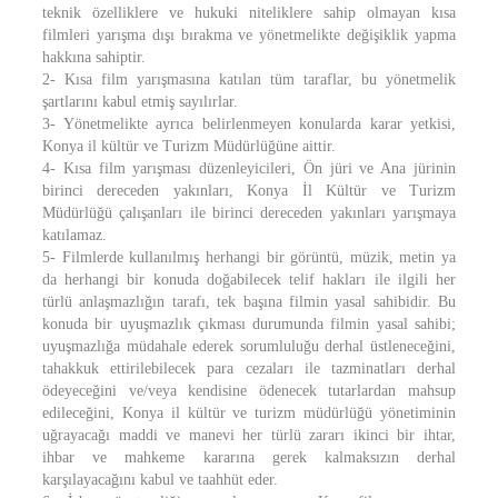
teknik özelliklere ve hukuki niteliklere sahip olmayan kısa
filmleri yarışma dışı bırakma ve yönetmelikte değişiklik yapma
hakkına sahiptir.
2- Kısa film yarışmasına katılan tüm taraflar, bu yönetmelik
şartlarını kabul etmiş sayılırlar.
3- Yönetmelikte ayrıca belirlenmeyen konularda karar yetkisi,
Konya il kültür ve Turizm Müdürlüğüne aittir.
4- Kısa film yarışması düzenleyicileri, Ön jüri ve Ana jürinin
birinci dereceden yakınları, Konya İl Kültür ve Turizm
Müdürlüğü çalışanları ile birinci dereceden yakınları yarışmaya
katılamaz.
5- Filmlerde kullanılmış herhangi bir görüntü, müzik, metin ya
da herhangi bir konuda doğabilecek telif hakları ile ilgili her
türlü anlaşmazlığın tarafı, tek başına filmin yasal sahibidir. Bu
konuda bir uyuşmazlık çıkması durumunda filmin yasal sahibi;
uyuşmazlığa müdahale ederek sorumluluğu derhal üstleneceğini,
tahakkuk ettirilebilecek para cezaları ile tazminatları derhal
ödeyeceğini ve/veya kendisine ödenecek tutarlardan mahsup
edileceğini, Konya il kültür ve turizm müdürlüğü yönetiminin
uğrayacağı maddi ve manevi her türlü zararı ikinci bir ihtar,
ihbar ve mahkeme kararına gerek kalmaksızın derhal
karşılayacağını kabul ve taahhüt eder.