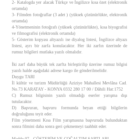
2- Katalogda yer alacak Türkçe ve İngilizce kısa özet (elektronik
ortamda)
3- Filmden fotoğraflar (3 adet ) (yüksek çözünürlükte, elektronik
ortamda)
4-Yönetmeninin fotoğrafı (yüksek çözünürlükte), kısa biyografisi
ve filmografisi (elektronik ortamda)
5- Gösterim kopyası altyazılı ise diyalog listesi, İngilizce altyazı
listesi, ayrı bir zarfa konulacaktır. Her iki zarfın üzerinde de
rumuz bilgileri mutlaka yazılı olmalıdır.
İki zarf daha büyük tek zarfta birleştirilip üzerine rumuz bilgisi
yazılı halde aşağıdaki adrese kargo ile gönderilmelidir.
Duygu TARI
İl kültür ve turizm Müdürlüğü Aziziye Mahallesi Mevlâna Cad.
No.73 KARATAY - KONYA 0332 280 17 00 / Dâhili Hat:1752
C) Rumuz bilgisinin yazılı olmadığı eserler yarışma dışı
tutulacaktır.
D) Başvuran, başvuru formunda beyan ettiği bilgilerin
doğruluğunu teyit eder.
Film yönetmeni Kısa Film yarışmasına başvuruda bulunduktan
sonra filmini daha sonra geri çekmemeyi taahhüt eder.
Madde 07 - GÖSTERİM VE ÇOĞALTIM ŞARTLARI