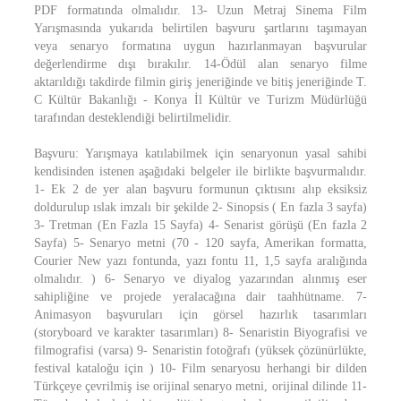
PDF formatında olmalıdır. 13- Uzun Metraj Sinema Film
Yarışmasında yukarıda belirtilen başvuru şartlarını taşımayan
veya senaryo formatına uygun hazırlanmayan başvurular
değerlendirme dışı bırakılır. 14-Ödül alan senaryo filme
aktarıldığı takdirde filmin giriş jeneriğinde ve bitiş jeneriğinde T.
C Kültür Bakanlığı - Konya İl Kültür ve Turizm Müdürlüğü
tarafından desteklendiği belirtilmelidir.
Başvuru: Yarışmaya katılabilmek için senaryonun yasal sahibi
kendisinden istenen aşağıdaki belgeler ile birlikte başvurmalıdır.
1- Ek 2 de yer alan başvuru formunun çıktısını alıp eksiksiz
doldurulup ıslak imzalı bir şekilde 2- Sinopsis ( En fazla 3 sayfa)
3- Tretman (En Fazla 15 Sayfa) 4- Senarist görüşü (En fazla 2
Sayfa) 5- Senaryo metni (70 - 120 sayfa, Amerikan formatta,
Courier New yazı fontunda, yazı fontu 11, 1,5 sayfa aralığında
olmalıdır. ) 6- Senaryo ve diyalog yazarından alınmış eser
sahipliğine ve projede yeralacağına dair taahhütname. 7-
Animasyon başvuruları için görsel hazırlık tasarımları
(storyboard ve karakter tasarımları) 8- Senaristin Biyografisi ve
filmografisi (varsa) 9- Senaristin fotoğrafı (yüksek çözünürlükte,
festival kataloğu için ) 10- Film senaryosu herhangi bir dilden
Türkçeye çevrilmiş ise orijinal senaryo metni, orijinal dilinde 11-