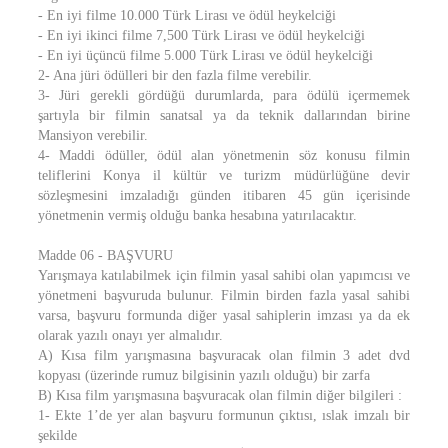
- En iyi filme 10.000 Türk Lirası ve ödül heykelciği
- En iyi ikinci filme 7,500 Türk Lirası ve ödül heykelciği
- En iyi üçüncü filme 5.000 Türk Lirası ve ödül heykelciği
2- Ana jüri ödülleri bir den fazla filme verebilir.
3- Jüri gerekli gördüğü durumlarda, para ödülü içermemek
şartıyla bir filmin sanatsal ya da teknik dallarından birine
Mansiyon verebilir.
4- Maddi ödüller, ödül alan yönetmenin söz konusu filmin
teliflerini Konya il kültür ve turizm müdürlüğüne devir
sözleşmesini imzaladığı günden itibaren 45 gün içerisinde
yönetmenin vermiş olduğu banka hesabına yatırılacaktır.
Madde 06 - BAŞVURU
Yarışmaya katılabilmek için filmin yasal sahibi olan yapımcısı ve
yönetmeni başvuruda bulunur. Filmin birden fazla yasal sahibi
varsa, başvuru formunda diğer yasal sahiplerin imzası ya da ek
olarak yazılı onayı yer almalıdır.
A) Kısa film yarışmasına başvuracak olan filmin 3 adet dvd
kopyası (üzerinde rumuz bilgisinin yazılı olduğu) bir zarfa
B) Kısa film yarışmasına başvuracak olan filmin diğer bilgileri :
1- Ekte 1’de yer alan başvuru formunun çıktısı, ıslak imzalı bir
şekilde