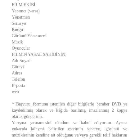
FİLM EKİBİ
Yapımcı (varsa)
Yönetmen
Senaryo
Kurgu
Görüntü Yönetmeni
Müzik
Oyuncular
FİLMİN YASAL SAHİBİNİN;
Adı Soyadı
Görevi
Adres
Telefon
E-posta
web
* Başvuru formunu istenilen diğer bilgilerle beraber DVD ye
kaydedilmiş olarak ve kâğıda basılmış, imzalanmış 2 kopya
olarak gönderiniz.
Yarışma şartnamesini okudum ve kabul ediyorum. Ayrıca
yukarıda künyesi belirtilen eserimin senaryo, görüntü ve
müziklerinin kendine ait olduğunu ve/veya gerekli telif haklarını