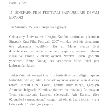
Basın Bülteni
15. SİNEPARK FİLM FESTİVALİ BAŞVURULARI DEVAM
EDİYOR!
Tür Sineması 15. kez Lunaparka Uğruyor!
Galatasaray Üniversitesi İletişim Kulübü tarafından yürütülen
Sinepark Kısa Film Festivali, 2007 yılından beri tür sinemasını
öne çıkarmayı hedefliyor. Bu yıl Mayıs ayında 15.si
düzenlenecek festivalde yönetmen, yapımcı, senarist Selman
Nacar ve Emine Yıldırım; oyuncu Nezaket Erden, görüntü
yönetmeni Emre Köktaş, ses tasarımcısı Mine Pakel jüri
kadrosunda olacak.
Türkiye’nin tek konsept kısa film festivali olma özelliğini taşıyan
festivalde filmler; adını lunapark oyuncaklarından alan Alabora
(dram), Korku Tüneli (korku, gerilim, bilim kurgu), Çarpışan
Aramalar (belgesel), Komikaze (komedi ve müzikal), Animasyon
Treni (animasyon), Labirent (deneysel), Atlı Karınca (lise
öğrencileri yarışmaktadır.) kategorileri olmak üzere toplam 7 ana
kategoride 17 ödül için yarışıyor.