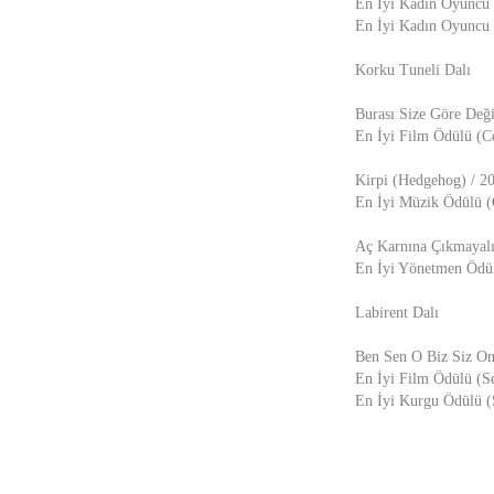
En İyi Kadın Oyuncu 
En İyi Kadın Oyuncu 
Korku Tuneli Dalı
Burası Size Göre Deği
En İyi Film Ödülü (C
Kirpi (Hedgehog) / 2
En İyi Müzik Ödülü (
Aç Karnına Çıkmayalı
En İyi Yönetmen Ödül
Labirent Dalı
Ben Sen O Biz Siz On
En İyi Film Ödülü (S
En İyi Kurgu Ödülü 