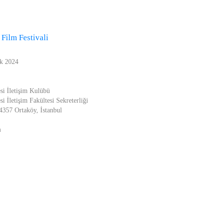
 Film Festivali
ak 2024
si İletişim Kulübü
si İletişim Fakültesi Sekreterliği
4357 Ortaköy, İstanbul
m