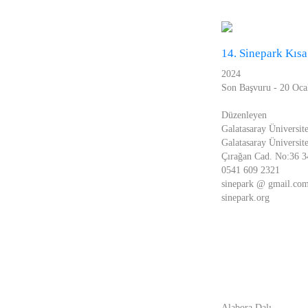
14. Sinepark Kısa
2024
Son Başvuru - 20 Oc
Düzenleyen
Galatasaray Üniversite
Galatasaray Üniversite
Çırağan Cad. No:36 3
0541 609 2321
sinepark @ gmail.co
sinepark.org
Alabora Dalı