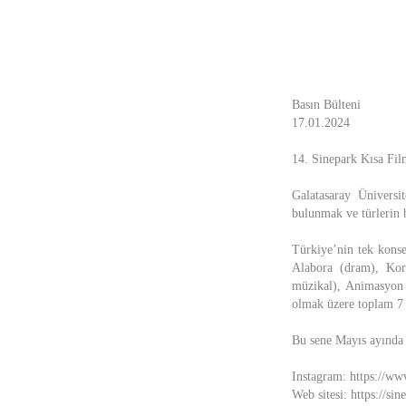
Basın Bülteni
17.01.2024
14. Sinepark Kısa Fil
Galatasaray Üniversi
bulunmak ve türlerin b
Türkiye’nin tek konsep
Alabora (dram), Kor
müzikal), Animasyon T
olmak üzere toplam 7 a
Bu sene Mayıs ayında 
Instagram: https://ww
Web sitesi: https://sin