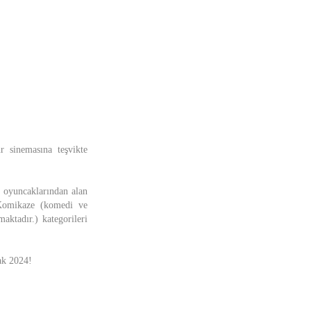
r sinemasına teşvikte
rk oyuncaklarından alan
 Komikaze (komedi ve
aktadır.) kategorileri
ak 2024!