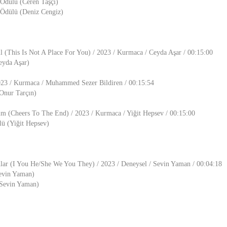
Ödülü (Ceren Taşçı)
Ödülü (Deniz Cengiz)
l (This Is Not A Place For You) / 2023 / Kurmaca / Ceyda Aşar / 00:15:00
eyda Aşar)
023 / Kurmaca / Muhammed Sezer Bildiren / 00:15:54
Onur Tarçın)
m (Cheers To The End) / 2023 / Kurmaca / Yiğit Hepsev / 00:15:00
ü (Yiğit Hepsev)
lar (I You He/She We You They) / 2023 / Deneysel / Sevin Yaman / 00:04:18
evin Yaman)
(Sevin Yaman)