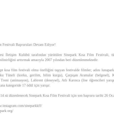
m Festivali Başvuruları Devam Ediyor!
tesi İletişim Kulübü tarafından yürütülen Sinepark Kısa Film Festivali, tü
ilinirliğini arttırmak amacıyla 2007 yılından beri düzenlenmektedir.
t kısa film festivali olma özelliğini taşıyan festivalde filmler; adını lunapa
ku Tüneli (korku, gerilim, bilim kurgu), Çarpışan Aramalar (belgesel),
reni (animasyon), Labirent (deneysel), Atlı Karınca (lise öğrencileri yarışm
na kategoride 17 ödül için yarışır.
14.sü düzenlenecek Sinepark Kısa Film Festivali için son başvuru tarihi 26 Oc
w.instagram.com/sineparkkff/
epark.org/