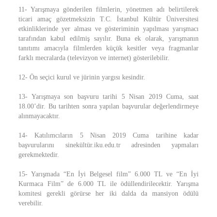
11- Yarışmaya gönderilen filmlerin, yönetmen adı belirtilerek
ticari amaç gözetmeksizin T.C. İstanbul Kültür Üniversitesi
etkinliklerinde yer alması ve gösteriminin yapılması yarışmacı
tarafından kabul edilmiş sayılır. Buna ek olarak, yarışmanın
tanıtımı amacıyla filmlerden küçük kesitler veya fragmanlar
farklı mecralarda (televizyon ve internet) gösterilebilir.
12- Ön seçici kurul ve jürinin yargısı kesindir.
13- Yarışmaya son başvuru tarihi 5 Nisan 2019 Cuma, saat
18.00’dir. Bu tarihten sonra yapılan başvurular değerlendirmeye
alınmayacaktır.
14- Katılımcıların 5 Nisan 2019 Cuma tarihine kadar
başvurularını sinekültür.iku.edu.tr adresinden yapmaları
gerekmektedir.
15- Yarışmada “En İyi Belgesel film” 6.000 TL ve “En İyi
Kurmaca Film” de 6.000 TL ile ödüllendirilecektir. Yarışma
komitesi gerekli görürse her iki dalda da mansiyon ödülü
verebilir.