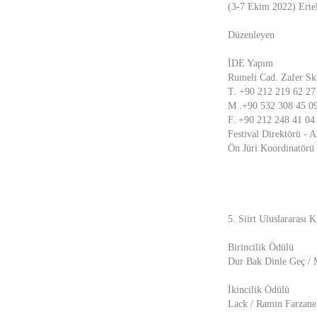
(3-7 Ekim 2022) Erte
Düzenleyen
İDE Yapım
Rumeli Cad. Zafer Sk.
T. +90 212 219 62 27
M .+90 532 308 45 0
F. +90 212 248 41 04
Festival Direktörü - 
Ön Jüri Koordinatörü
5. Siirt Uluslararası K
Birincilik Ödülü
Dur Bak Dinle Geç 
İkincilik Ödülü
Lack / Ramin Farzaneh