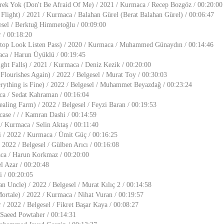
k Yok (Don't Be Afraid Of Me) / 2021 / Kurmaca / Recep Bozgöz / 00:20:00
light) / 2021 / Kurmaca / Balahan Gürel (Berat Balahan Gürel) / 00:06:47
esel / Berktuğ Himmetoğlu / 00:09:00
r / 00:18:20
top Look Listen Pass) / 2020 / Kurmaca / Muhammed Günaydın / 00:14:46
aca / Harun Üyüklü / 00:19:45
ht Falls) / 2021 / Kurmaca / Deniz Kezik / 00:20:00
 Flourishes Again) / 2022 / Belgesel / Murat Toy / 00:30:03
ything is Fine) / 2022 / Belgesel / Muhammet Beyazdağ / 00:23:24
ca / Sedat Kahraman / 00:16:04
ealing Farm) / 2022 / Belgesel / Feyzi Baran / 00:19:53
case / / / Kamran Dashi / 00:14:59
 / Kurmaca / Selin Aktaş / 00:11:40
i / 2022 / Kurmaca / Ümit Güç / 00:16:25
2022 / Belgesel / Gülben Arıcı / 00:16:08
aca / Harun Korkmaz / 00:20:00
el Azar / 00:20:48
i / 00:20:05
n Uncle) / 2022 / Belgesel / Murat Kılıç 2 / 00:14:58
ortale) / 2022 / Kurmaca / Nihat Vuran / 00:19:57
/ 2022 / Belgesel / Fikret Başar Kaya / 00:08:27
 Saeed Powtaher / 00:14:31