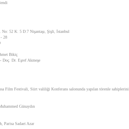
lendi
 No: 52 K: 5 D:7 Nişantaşı, Şişli, İstanbul
 - 28
9
Ahmet Bikiç
 - Doç. Dr. Eşref Akmeşe
ısa Film Festivali, Siirt valiliği Konferans salonunda yapılan törenle sahiplerin
/ Muhammed Günaydın
, Parisa Sadaei Azar