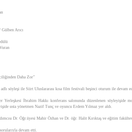
an
 Gülben Arıcı
Ödülü
 Vuran
iliğinden Daha Zor”
adlı söyleşi ile Siirt Uluslararası kısa film festivali beşinci oturum ile devam e
ezer Yerleşkesi İbrahim Hakkı konferans salonunda düzenlenen söyleyişide 
eyişide usta yönetmen Nazif Tunç ve oyuncu Erdem Yılmaz yer aldı.
dımcısı Dr. Öğr.üyesi Mahir Özhan ve Dr. öğr. Halit Kırıktaş ve eğitim fakültesi
orularıyla devam etti.