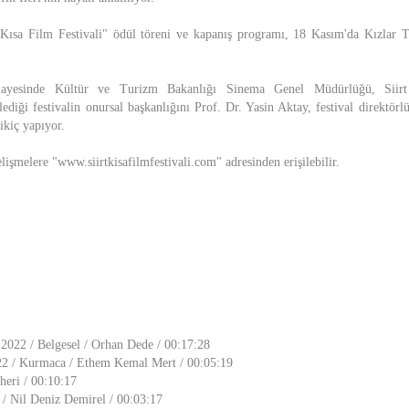
ı Kısa Film Festivali" ödül töreni ve kapanış programı, 18 Kasım'da Kızlar 
imayesinde Kültür ve Turizm Bakanlığı Sinema Genel Müdürlüğü, Siirt
lediği festivalin onursal başkanlığını Prof. Dr. Yasin Aktay, festival direktö
kiç yapıyor.
elişmelere "www.siirtkisafilmfestivali.com" adresinden erişilebilir.
 2022 / Belgesel / Orhan Dede / 00:17:28
22 / Kurmaca / Ethem Kemal Mert / 00:05:19
heri / 00:10:17
/ Nil Deniz Demirel / 00:03:17