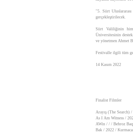
"5. Siirt Uluslararas
gerçekleştirilecek.
Siirt Valiliğinin h
Üniversitesinin destek
ve yönetmen Ahmet Bi
Festivalle ilgili tüm g
14 Kasım 2022
Finalist Filmler
Arayış (The Search) /
As I Am Witness / 20
AWin / / / Behroz Baq
Bak / 2022 / Kurmaca 