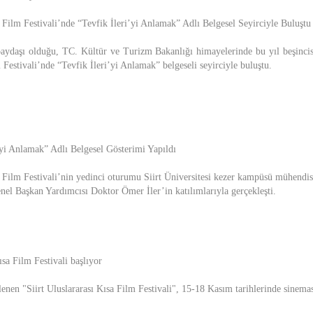
a Film Festivali’nde “Tevfik İleri’yi Anlamak” Adlı Belgesel Seyirciyle Buluştu
 paydaşı olduğu, TC. Kültür ve Turizm Bakanlığı himayelerinde bu yıl beşincisi 
 Festivali’nde “Tevfik İleri’yi Anlamak” belgeseli seyirciyle buluştu.
i’yi Anlamak” Adlı Belgesel Gösterimi Yapıldı
a Film Festivali’nin yedinci oturumu Siirt Üniversitesi kezer kampüsü mühendis
nel Başkan Yardımcısı Doktor Ömer İler’in katılımlarıyla gerçekleşti.
ısa Film Festivali başlıyor
lenen "Siirt Uluslararası Kısa Film Festivali", 15-18 Kasım tarihlerinde sinema