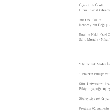
Üçüncülük Ödülü
Hırsız / Sedat kahram
Jüri Özel Ödülü
Kennedy’nin Doğuşu /
İbrahim Hakkı Özel 
Salto Mortale / Nihat
“Oyunculuk Maden İşc
“Ustaların Buluşması” 
Siirt Üniversitesi k
Bikiç’in yaptığı söyl
Söyleyişiye rektör yar
Program öğrencilerin s