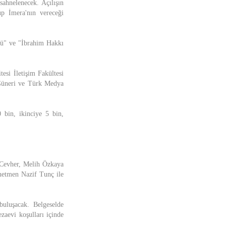
sahnelenecek. Açılışın
up İmera'nın vereceği
ülü" ve "İbrahim Hakkı
esi İletişim Fakültesi
Güneri ve Türk Medya
 bin, ikinciye 5 bin,
 Cevher, Melih Özkaya
netmen Nazif Tunç ile
buluşacak. Belgeselde
zaevi koşulları içinde