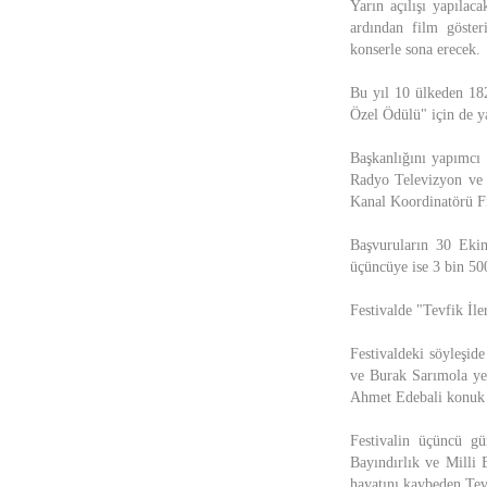
Yarın açılışı yapılac
ardından film göster
konserle sona erecek.
Bu yıl 10 ülkeden 182
Özel Ödülü" için de y
Başkanlığını yapımcı 
Radyo Televizyon ve
Kanal Koordinatörü Fi
Başvuruların 30 Ekim
üçüncüye ise 3 bin 500
Festivalde "Tevfik İle
Festivaldeki söyleşi
ve Burak Sarımola ye
Ahmet Edebali konuk 
Festivalin üçüncü gü
Bayındırlık ve Milli 
hayatını kaybeden Tevfi