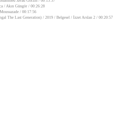
 Mohammed Javad Gorzin / 00:13:37
ca / Akın Güngör / 00:26:28
i Moussazade / 00:17:56
gal The Last Generation) / 2019 / Belgesel / İzzet Arslan 2 / 00:20:57