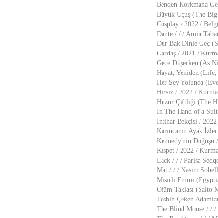
Benden Korkmana Gere
Büyük Uçuş (The Big F
Cosplay / 2022 / Belg
Dante / / / Amin Taba
Dur Bak Dinle Geç (S
Gardaş / 2021 / Kurm
Gece Düşerken (As Nig
Hayat, Yeniden (Life,
Her Şey Yolunda (Ever
Hırsız / 2022 / Kurma
Huzur Çiftliği (The H
In The Hand of a Suit
İntihar Bekçisi / 2022
Karıncanın Ayak İzler
Kennedy'nin Doğuşu / 
Kıspet / 2022 / Kurm
Lack / / / Parisa Sedq
Mat / / / Nasim Sohell
Mısırlı Emmi (Egyptia
Ölüm Taklası (Salto M
Tesbih Çeken Adamlar 
The Blind Mouse / / /