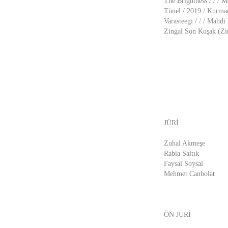
The Brightness / / /
Tünel / 2019 / Kurma
Varasteegi / / / Mahd
Zingal Son Kuşak (Zin
JÜRİ
Zuhal Akmeşe
Rabia Saltık
Faysal Soysal
Mehmet Canbolat
ÖN JÜRİ