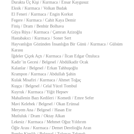
Durakta Üç Kişi / Kurmaca / Ensar Kaygusuz
Eksik / Kurmaca / Volkan Budak
El Feneri / Kurmaca / Engin Korkut
Fegere / Kurmaca / Cahit Kaya Demir
Finiş / Dram / Benhür Bolhava
Güya Rüya / Kurmaca / Çamran Azizoğlu
Hastabakıcı / Kurmaca / Soner Sert
Hayvanlığın Gözünden İnsanlığın Bir Günü / Kurmaca / Gülsüm
Karasu
İğdeler Çiçek Açtı / Kurmaca / İlcan Edgar Özuluca
Kadir’in Gecesi / Belgesel / Abdülkadir Ocak
Kalanlar / Belgesel / Erkan Tahhuşoğlu
Krampon / Kurmaca / Abdullah Şahin
Kulak Misafiri / Kurmaca / Ahmet Toğaç
Kuşçu / Belgesel / Celal Yücel Tombul
Kuyruk / Kurmaca / Yiğit Hepsev
Mahallenin Bazı Kedileri / Komedi / Emre Sefer
Mavi Kelebek / Belgesel / Okan Erünsal
Meryem Ana / Belgesel / Hasan Ete
Mutluluk / Dram / Oktay Alkan
Lekesiz / Kurmaca / Mehmet Oğuz Yıldırım
Öğle Arası / Kurmaca / Demet Derelioğlu Aran
Pembe Kimlik / Belgesel / Tolunay Tekmek