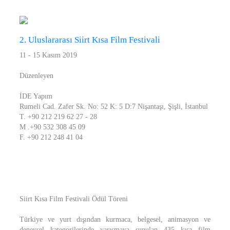
2. Uluslararası Siirt Kısa Film Festivali
11 - 15 Kasım 2019
Düzenleyen
İDE Yapım
Rumeli Cad. Zafer Sk. No: 52 K: 5 D:7 Nişantaşı, Şişli, İstanbul
T. +90 212 219 62 27 - 28
M .+90 532 308 45 09
F. +90 212 248 41 04
Siirt Kısa Film Festivali Ödül Töreni
Türkiye ve yurt dışından kurmaca, belgesel, animasyon ve
deneysel kategorilerinde yarışmaya sunulan 435 kısa film