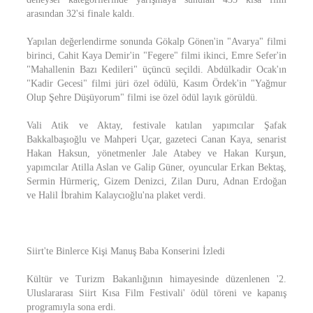
arasından 32'si finale kaldı.
Yapılan değerlendirme sonunda Gökalp Gönen'in "Avarya" filmi
birinci, Cahit Kaya Demir'in "Fegere" filmi ikinci, Emre Sefer'in
"Mahallenin Bazı Kedileri" üçüncü seçildi. Abdülkadir Ocak'ın
"Kadir Gecesi" filmi jüri özel ödülü, Kasım Ördek'in "Yağmur
Olup Şehre Düşüyorum" filmi ise özel ödül layık görüldü.
Vali Atik ve Aktay, festivale katılan yapımcılar Şafak
Bakkalbaşıoğlu ve Mahperi Uçar, gazeteci Canan Kaya, senarist
Hakan Haksun, yönetmenler Jale Atabey ve Hakan Kurşun,
yapımcılar Atilla Aslan ve Galip Güner, oyuncular Erkan Bektaş,
Sermin Hürmeriç, Gizem Denizci, Zilan Duru, Adnan Erdoğan
ve Halil İbrahim Kalaycıoğlu'na plaket verdi.
Siirt'te Binlerce Kişi Manuş Baba Konserini İzledi
Kültür ve Turizm Bakanlığının himayesinde düzenlenen '2.
Uluslararası Siirt Kısa Film Festivali' ödül töreni ve kapanış
programıyla sona erdi.