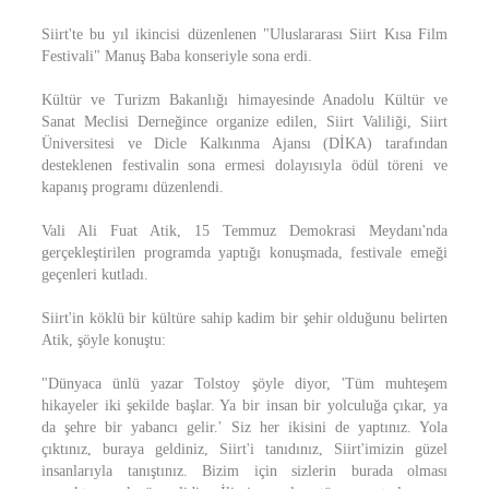
Siirt'te bu yıl ikincisi düzenlenen "Uluslararası Siirt Kısa Film
Festivali" Manuş Baba konseriyle sona erdi.
Kültür ve Turizm Bakanlığı himayesinde Anadolu Kültür ve
Sanat Meclisi Derneğince organize edilen, Siirt Valiliği, Siirt
Üniversitesi ve Dicle Kalkınma Ajansı (DİKA) tarafından
desteklenen festivalin sona ermesi dolayısıyla ödül töreni ve
kapanış programı düzenlendi.
Vali Ali Fuat Atik, 15 Temmuz Demokrasi Meydanı'nda
gerçekleştirilen programda yaptığı konuşmada, festivale emeği
geçenleri kutladı.
Siirt'in köklü bir kültüre sahip kadim bir şehir olduğunu belirten
Atik, şöyle konuştu:
"Dünyaca ünlü yazar Tolstoy şöyle diyor, 'Tüm muhteşem
hikayeler iki şekilde başlar. Ya bir insan bir yolculuğa çıkar, ya
da şehre bir yabancı gelir.' Siz her ikisini de yaptınız. Yola
çıktınız, buraya geldiniz, Siirt'i tanıdınız, Siirt'imizin güzel
insanlarıyla tanıştınız. Bizim için sizlerin burada olması