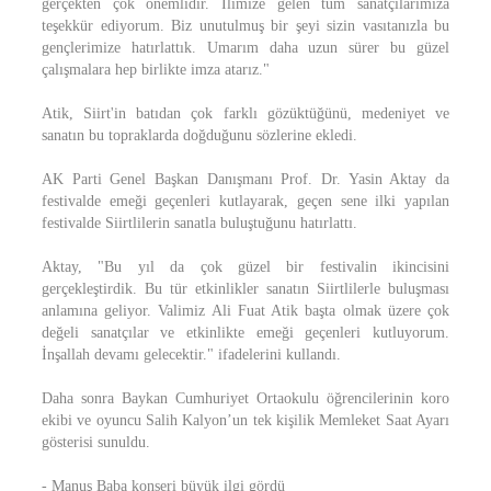
gerçekten çok önemlidir. İlimize gelen tüm sanatçılarımıza
teşekkür ediyorum. Biz unutulmuş bir şeyi sizin vasıtanızla bu
gençlerimize hatırlattık. Umarım daha uzun sürer bu güzel
çalışmalara hep birlikte imza atarız."
Atik, Siirt'in batıdan çok farklı gözüktüğünü, medeniyet ve
sanatın bu topraklarda doğduğunu sözlerine ekledi.
AK Parti Genel Başkan Danışmanı Prof. Dr. Yasin Aktay da
festivalde emeği geçenleri kutlayarak, geçen sene ilki yapılan
festivalde Siirtlilerin sanatla buluştuğunu hatırlattı.
Aktay, "Bu yıl da çok güzel bir festivalin ikincisini
gerçekleştirdik. Bu tür etkinlikler sanatın Siirtlilerle buluşması
anlamına geliyor. Valimiz Ali Fuat Atik başta olmak üzere çok
değeli sanatçılar ve etkinlikte emeği geçenleri kutluyorum.
İnşallah devamı gelecektir." ifadelerini kullandı.
Daha sonra Baykan Cumhuriyet Ortaokulu öğrencilerinin koro
ekibi ve oyuncu Salih Kalyon’un tek kişilik Memleket Saat Ayarı
gösterisi sunuldu.
- Manuş Baba konseri büyük ilgi gördü