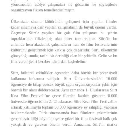
yönetmenler, atölye çalışmaları ile gösterim ve söyleşilerle
organizasyon fikren temellendirilmiştir.
Ülkemizde sinema kültürünün gelişmesi için yapılan filmler
kadar sinemaya dair yapılan çalışmaların da büyük önemi vardır.
Geçmişte Siirt’e yapılan bir çok film çalışması bu şehrin
topraklarında filizlenmiş olan birer tomurcuktur. Siirt’in bu
anlamda hem akademik çalışmaların hem de film festivallerinin
kültürünü geliştirmek için katkısı çok değerlidir. Siirt, ülkemizin
güneydoğusunda, tarihi bir derinliği olan bir şehirdir. Gelin ve bu
filiz veren Şehri beraber tekrardan keşfedelim.
Siirt, kültürel etkinlikler açısından daha büyük bir potansiyeli
kullanma imkanına sahiptir. Siirt Üniversitesindeki 16.000
öğrenciye de hitap edecek büyük çaplı organizasyonlar şehir için
önemli bir alanı dolduracaktır. Aynı zamanda 1. Uluslararası Siirt
Kısa Film Festivali’ne çevre illerden katılım gösteren 8.000
üniversite öğrencisinin 2. Uluslararası Siirt Kısa Film Festivaline
artarak katılımıyla toplam 30.000 öğrenciye ev sahipliği yapması
beklenmektedir. Türk sinemasında bazı filmlerin çekimlerinin
gerçekleştirildiği böyle bir şehre güzel bir film festivali halk çok
yakıştırdı ve gereken önemi verdi. Amacımız Siirt’in marka