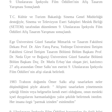
9. Uluslararası İpekyolu Film Ödülleri'nin Afiş Tasarım
Yarışması Sonuçlandı
T.C. Kültür ve Turizm Bakanlığı Sinema Genel Müdürlüğü
desteğiyle, Sinema ve Televizyon Eseri Sahipleri Meslek Birliği
(SETEM) tarafından düzenlenen 9. Uluslararası İpekyolu Film
Ödülleri Afiş Tasarım Yarışması sonuçlandı.
Ege Üniversitesi Güzel Sanatlar Mimarlık ve Tasarım Fakültesi
Dekanı Prof. Dr. Alev Fatoş Parsa, Yeditepe Üniversitesi İletişim
Fakültesi Görsel İletişim Tasarım Bölümü Bölüm Başkanı Prof.
Dr. Neda Üçer ve Boğaziçi Üniversitesi Güzel Sanatlar Bölümü
Bölüm Başkanı Doç. Dr. Mutlu Erbay’dan oluşan jüri, katılımcı
27 afiş arasından Ömer Salkı’nın eserini 9. Uluslararası İpekyolu
Film Ödülleri’nin afişi olarak belirledi.
1983 Trabzon doğumlu Ömer Salkı afişi tasarlarken neler
düşündüğünü şöyle aktardı: “ Afişimi tasarlarken yönetmenin
çektiği filmin veya belgeselin kendi eseri olduğunu, onun mesleki
içsel duygularını harmanladığını yalın şekilde belirtmek istedim.
Her insana özgü “parmak izinden” esinlendim”
9. Uluslararası İpekyolu Film Ödülleri başvuruları ile ilgili bilgi