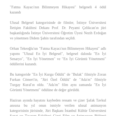
"Fatma Kayacı'nın Bilinmeyen Hikayesi" belgeseli 4 ödül
kazandı
Ulusal Belgesel kategorisinde de filmler, İstinye Üniversitesi
İletişim Fakültesi Dekanı Prof. Dr. Peyami Çelikcan'ın jüri
başkanlığında İstinye Üniversitesi Öğretim Üyesi Nezih Erdoğan
ve yönetmen Didem Şahin tarafından seçildi.
Orhan Tekeoğlu'un "Fatma Kayacı'nın Bilinmeyen Hikayesi" adlı
yapımı "Ulusal En İyi Belgesel", belgesel dalında "En İyi
Senaryo", "En İyi Yönetmen" ve "En İyi Görüntü Yönetmeni"
ödüllerini kazandı.
Bu kategoride "En İyi Kurgu Ödülü" de "Bulak" filmiyle Zoran
Furkan Cömert'in, "Jüri Özel Ödülü" de "Ada'm" filmiyle
Turgay Kural'ın oldu. "Ada'm" film aynı zamanda "En İyi
Görüntü Yönetmeni" ödülüne de değer görüldü.
Haziran ayında hayatını kaybeden ressam ve çizer Şafak Tavkul
anısına bu yıl onun ismiyle verilen ulusal animasyon
kategorisinin jürisinde, Jüri Başkanı İstanbul Kültür Üniversitesi
Sanat ve Tasarım Fakültesi Çizgi Film ve Animasyon Bölümü