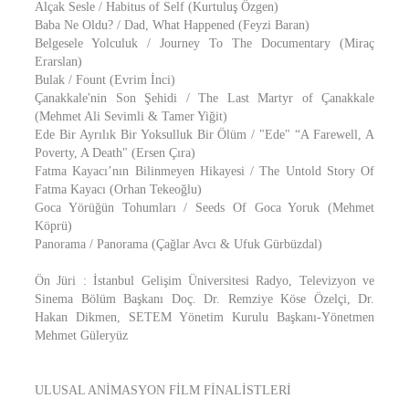
Alçak Sesle / Habitus of Self (Kurtuluş Özgen)
Baba Ne Oldu? / Dad, What Happened (Feyzi Baran)
Belgesele Yolculuk / Journey To The Documentary (Miraç
Erarslan)
Bulak / Fount (Evrim İnci)
Çanakkale'nin Son Şehidi / The Last Martyr of Çanakkale
(Mehmet Ali Sevimli & Tamer Yiğit)
Ede Bir Ayrılık Bir Yoksulluk Bir Ölüm / "Ede" “A Farewell, A
Poverty, A Death" (Ersen Çıra)
Fatma Kayacı’nın Bilinmeyen Hikayesi / The Untold Story Of
Fatma Kayacı (Orhan Tekeoğlu)
Goca Yörüğün Tohumları / Seeds Of Goca Yoruk (Mehmet
Köprü)
Panorama / Panorama (Çağlar Avcı & Ufuk Gürbüzdal)
Ön Jüri : İstanbul Gelişim Üniversitesi Radyo, Televizyon ve
Sinema Bölüm Başkanı Doç. Dr. Remziye Köse Özelçi, Dr.
Hakan Dikmen, SETEM Yönetim Kurulu Başkanı-Yönetmen
Mehmet Güleryüz
ULUSAL ANİMASYON FİLM FİNALİSTLERİ