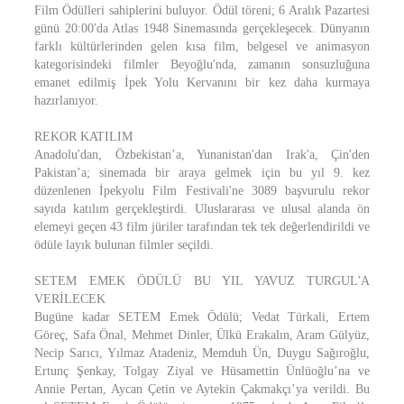
Film Ödülleri sahiplerini buluyor. Ödül töreni; 6 Aralık Pazartesi
günü 20:00'da Atlas 1948 Sinemasında gerçekleşecek. Dünyanın
farklı kültürlerinden gelen kısa film, belgesel ve animasyon
kategorisindeki filmler Beyoğlu'nda, zamanın sonsuzluğuna
emanet edilmiş İpek Yolu Kervanını bir kez daha kurmaya
hazırlanıyor.
REKOR KATILIM
Anadolu'dan, Özbekistan’a, Yunanistan'dan Irak'a, Çin'den
Pakistan’a; sinemada bir araya gelmek için bu yıl 9. kez
düzenlenen İpekyolu Film Festivali'ne 3089 başvurulu rekor
sayıda katılım gerçekleştirdi. Uluslararası ve ulusal alanda ön
elemeyi geçen 43 film jüriler tarafından tek tek değerlendirildi ve
ödüle layık bulunan filmler seçildi.
SETEM EMEK ÖDÜLÜ BU YIL YAVUZ TURGUL'A
VERİLECEK
Bugüne kadar SETEM Emek Ödülü; Vedat Türkali, Ertem
Göreç, Safa Önal, Mehmet Dinler, Ülkü Erakalın, Aram Gülyüz,
Necip Sarıcı, Yılmaz Atadeniz, Memduh Ün, Duygu Sağıroğlu,
Ertunç Şenkay, Tolgay Ziyal ve Hüsamettin Ünlüoğlu’na ve
Annie Pertan, Aycan Çetin ve Aytekin Çakmakçı’ya verildi. Bu