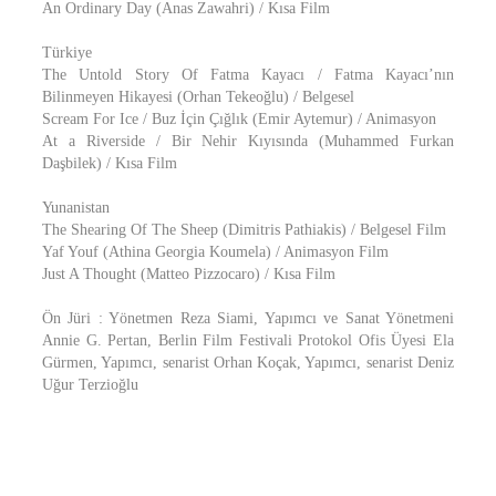
An Ordinary Day (Anas Zawahri) / Kısa Film
Türkiye
The Untold Story Of Fatma Kayacı / Fatma Kayacı’nın
Bilinmeyen Hikayesi (Orhan Tekeoğlu) / Belgesel
Scream For Ice / Buz İçin Çığlık (Emir Aytemur) / Animasyon
At a Riverside / Bir Nehir Kıyısında (Muhammed Furkan
Daşbilek) / Kısa Film
Yunanistan
The Shearing Of The Sheep (Dimitris Pathiakis) / Belgesel Film
Yaf Youf (Athina Georgia Koumela) / Animasyon Film
Just A Thought (Matteo Pizzocaro) / Kısa Film
Ön Jüri : Yönetmen Reza Siami, Yapımcı ve Sanat Yönetmeni
Annie G. Pertan, Berlin Film Festivali Protokol Ofis Üyesi Ela
Gürmen, Yapımcı, senarist Orhan Koçak, Yapımcı, senarist Deniz
Uğur Terzioğlu