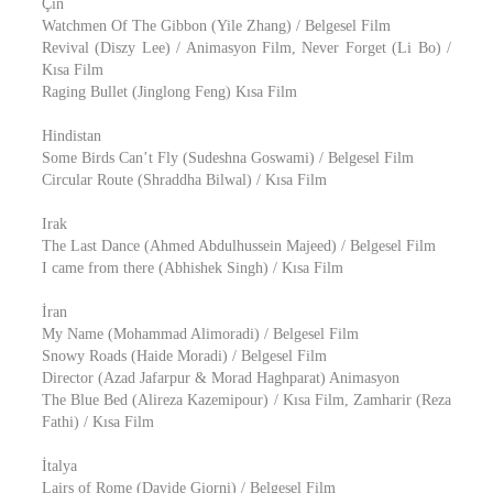
Çin
Watchmen Of The Gibbon (Yile Zhang) / Belgesel Film
Revival (Diszy Lee) / Animasyon Film, Never Forget (Li Bo) /
Kısa Film
Raging Bullet (Jinglong Feng) Kısa Film
Hindistan
Some Birds Can’t Fly (Sudeshna Goswami) / Belgesel Film
Circular Route (Shraddha Bilwal) / Kısa Film
Irak
The Last Dance (Ahmed Abdulhussein Majeed) / Belgesel Film
I came from there (Abhishek Singh) / Kısa Film
İran
My Name (Mohammad Alimoradi) / Belgesel Film
Snowy Roads (Haide Moradi) / Belgesel Film
Director (Azad Jafarpur & Morad Haghparat) Animasyon
The Blue Bed (Alireza Kazemipour) / Kısa Film, Zamharir (Reza
Fathi) / Kısa Film
İtalya
Lairs of Rome (Davide Giorni) / Belgesel Film