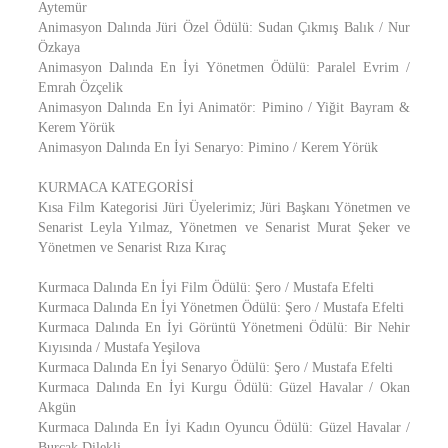
Aytemür
Animasyon Dalında Jüri Özel Ödülü: Sudan Çıkmış Balık / Nur
Özkaya
Animasyon Dalında En İyi Yönetmen Ödülü: Paralel Evrim /
Emrah Özçelik
Animasyon Dalında En İyi Animatör: Pimino / Yiğit Bayram &
Kerem Yörük
Animasyon Dalında En İyi Senaryo: Pimino / Kerem Yörük
KURMACA KATEGORİSİ
Kısa Film Kategorisi Jüri Üyelerimiz; Jüri Başkanı Yönetmen ve
Senarist Leyla Yılmaz, Yönetmen ve Senarist Murat Şeker ve
Yönetmen ve Senarist Rıza Kıraç
Kurmaca Dalında En İyi Film Ödülü: Şero / Mustafa Efelti
Kurmaca Dalında En İyi Yönetmen Ödülü: Şero / Mustafa Efelti
Kurmaca Dalında En İyi Görüntü Yönetmeni Ödülü: Bir Nehir
Kıyısında / Mustafa Yeşilova
Kurmaca Dalında En İyi Senaryo Ödülü: Şero / Mustafa Efelti
Kurmaca Dalında En İyi Kurgu Ödülü: Güzel Havalar / Okan
Akgün
Kurmaca Dalında En İyi Kadın Oyuncu Ödülü: Güzel Havalar /
Burçak Dilekli