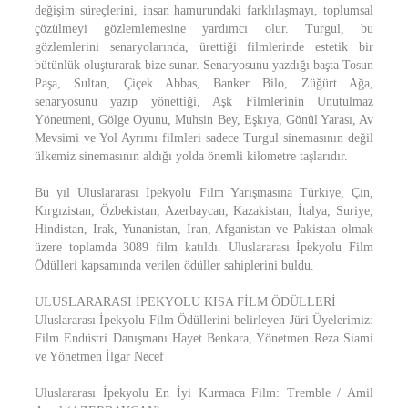
değişim süreçlerini, insan hamurundaki farklılaşmayı, toplumsal
çözülmeyi gözlemlemesine yardımcı olur. Turgul, bu
gözlemlerini senaryolarında, ürettiği filmlerinde estetik bir
bütünlük oluşturarak bize sunar. Senaryosunu yazdığı başta Tosun
Paşa, Sultan, Çiçek Abbas, Banker Bilo, Züğürt Ağa,
senaryosunu yazıp yönettiği, Aşk Filmlerinin Unutulmaz
Yönetmeni, Gölge Oyunu, Muhsin Bey, Eşkıya, Gönül Yarası, Av
Mevsimi ve Yol Ayrımı filmleri sadece Turgul sinemasının değil
ülkemiz sinemasının aldığı yolda önemli kilometre taşlarıdır.
Bu yıl Uluslararası İpekyolu Film Yarışmasına Türkiye, Çin,
Kırgızistan, Özbekistan, Azerbaycan, Kazakistan, İtalya, Suriye,
Hindistan, Irak, Yunanistan, İran, Afganistan ve Pakistan olmak
üzere toplamda 3089 film katıldı. Uluslararası İpekyolu Film
Ödülleri kapsamında verilen ödüller sahiplerini buldu.
ULUSLARARASI İPEKYOLU KISA FİLM ÖDÜLLERİ
Uluslararası İpekyolu Film Ödüllerini belirleyen Jüri Üyelerimiz:
Film Endüstri Danışmanı Hayet Benkara, Yönetmen Reza Siami
ve Yönetmen İlgar Necef
Uluslararası İpekyolu En İyi Kurmaca Film: Tremble / Amil