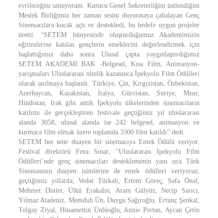
evrileceğini umuyorum. Kurucu Genel Sekreterliğini üstlendiğim
Meslek Birliğimiz her zaman sesini duyurmaya çabalayan Genç
Sinemacılara kucak açtı ve destekledi, bu hedefe uygun projeler
üretti. “SETEM bünyesinde oluşturduğumuz Akademimizin
eğitimlerine katılan gençlerin emeklerini değerlendirmek için
başlattığımız daha sonra Ulusal çapta yaygınlaştırdığımız
SETEM AKADEMİ BAK -Belgesel, Kısa Film, Animasyon-
yarışmaları Uluslararası nitelik kazanınca İpekyolu Film Ödülleri
olarak anılmaya başlandı. Türkiye, Çin, Kırgızistan, Özbekistan,
Azerbaycan, Kazakistan, İtalya, Gürcistan, Suriye, Mısır,
Hindistan, Irak gibi antik İpekyolu ülkelerinden sinemacıların
katılımı ile gerçekleştiren festivale geçtiğimiz yıl uluslararası
alanda 3058, ulusal alanda ise 242 belgesel, animasyon ve
kurmaca film olmak üzere toplamda 3300 film katıldı” dedi.
SETEM her sene duayen bir sinemacıya Emek Ödülü veriyor.
Festival direktörü Feza Sınar; “Uluslararası İpekyolu Film
Ödülleri’nde genç sinemacıları desteklemenin yanı sıra Türk
Sinemasının duayen isimlerine de emek ödülleri veriyoruz,
geçtiğimiz yıllarda; Vedat Türkali, Ertem Göreç, Safa Önal,
Mehmet Dinler, Ülkü Erakalın, Aram Gülyüz, Necip Sarıcı,
Yılmaz Atadeniz, Memduh Ün, Duygu Sağıroğlu, Ertunç Şenkal,
Tolgay Ziyal, Hüsamettin Ünlüoğlu, Annie Pertan, Aycan Çetin