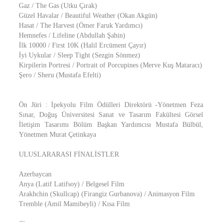
Gaz / The Gas (Utku Çırak)
Güzel Havalar / Beautiful Weather (Okan Akgün)
Hasat / The Harvest (Ömer Faruk Yardımcı)
Hemnefes / Lifeline (Abdullah Şahin)
İlk 10000 / First 10K (Halil Ercüment Çayır)
İyi Uykular / Sleep Tight (Sezgin Sönmez)
Kirpilerin Portresi / Portrait of Porcupines (Merve Kuş Mataracı)
Şero / Sheru (Mustafa Efelti)
Ön Jüri : İpekyolu Film Ödülleri Direktörü -Yönetmen Feza
Sınar, Doğuş Üniversitesi Sanat ve Tasarım Fakültesi Görsel
İletişim Tasarımı Bölüm Başkan Yardımcısı Mustafa Bülbül,
Yönetmen Murat Çetinkaya
ULUSLARARASI FİNALİSTLER
Azerbaycan
Anya (Latif Latifsoy) / Belgesel Film
Arakhchin (Skullcap) (Firangiz Gurbanova) / Animasyon Film
Tremble (Amil Mamibeyli) / Kısa Film