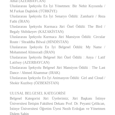
Amal (AZERBAYCAN)
Uluslararası İpekyolu En İyi Yönetmen: Bir Nehir Kıyısında /
M.Furkan Daşbilek (TÜRKİYE)
Uluslararası İpekyolu En İyi Senaryo Ödülü: Zamharir / Reza
Fathi (İRAN)
Uluslararası İpekyolu Kurmaca Jüri Özel Ödülü: The Bird /
Begaly Shibikeyev (KAZAKİSTAN)
Uluslararası İpekyolu Kurmaca Jüri Mansiyon Ödülü: Circular
Route / Shraddha Bilwal (HİNDİSTAN)
Uluslararası İpekyolu En İyi Belgesel Ödülü: My Name /
Mohammed Alimoradi (İRAN)
Uluslararası İpekyolu Belgesel Jüri Özel Ödülü : Anya / Latif
Latifsoy (AZERBAYCAN)
Uluslararası İpekyolu Belgesel Jüri Mansiyon Ödülü : The Last
Dance / Ahmed Alsammar (IRAK)
Uluslararası İpekyolu En İyi Animasyon Ödülü: Girl and Cloud /
Shokir Kuziboy (ÖZBEKİSTAN)
ULUSAL BELGESEL KATEGORİSİ
Belgesel Kategorisi Jüri Üyelerimiz; Jüri Başkanı İstinye
Üniversitesi İletişim Fakültesi Dekanı Prof. Dr. Peyami Çelikcan,
İstinye Üniversitesi Öğretim Üyesi Nezih Erdoğan ve Yönetmen
Didem Şahin