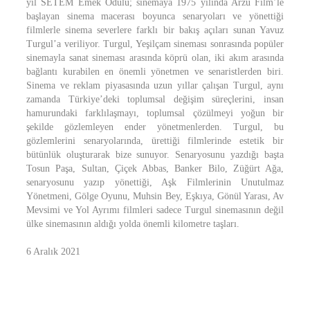
yıl SETEM Emek Ödülü; sinemaya 1975 yılında Arzu Film’le
başlayan sinema macerası boyunca senaryoları ve yönettiği
filmlerle sinema severlere farklı bir bakış açıları sunan Yavuz
Turgul’a veriliyor. Turgul, Yeşilçam sineması sonrasında popüler
sinemayla sanat sineması arasında köprü olan, iki akım arasında
bağlantı kurabilen en önemli yönetmen ve senaristlerden biri.
Sinema ve reklam piyasasında uzun yıllar çalışan Turgul, aynı
zamanda Türkiye’deki toplumsal değişim süreçlerini, insan
hamurundaki farklılaşmayı, toplumsal çözülmeyi yoğun bir
şekilde gözlemleyen ender yönetmenlerden. Turgul, bu
gözlemlerini senaryolarında, ürettiği filmlerinde estetik bir
bütünlük oluşturarak bize sunuyor. Senaryosunu yazdığı başta
Tosun Paşa, Sultan, Çiçek Abbas, Banker Bilo, Züğürt Ağa,
senaryosunu yazıp yönettiği, Aşk Filmlerinin Unutulmaz
Yönetmeni, Gölge Oyunu, Muhsin Bey, Eşkıya, Gönül Yarası, Av
Mevsimi ve Yol Ayrımı filmleri sadece Turgul sinemasının değil
ülke sinemasının aldığı yolda önemli kilometre taşları.
6 Aralık 2021