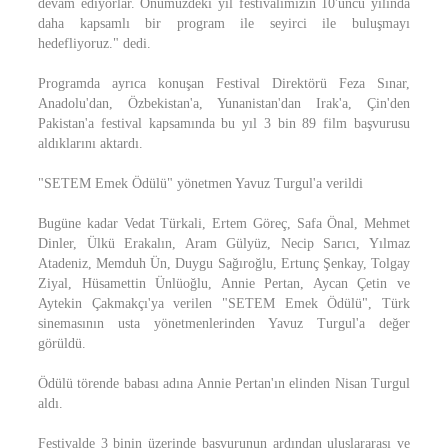
devam ediyorlar. Önümüzdeki yıl festivalimizin 10'uncu yılında
daha kapsamlı bir program ile seyirci ile buluşmayı
hedefliyoruz." dedi.
Programda ayrıca konuşan Festival Direktörü Feza Sınar,
Anadolu'dan, Özbekistan'a, Yunanistan'dan Irak'a, Çin'den
Pakistan'a festival kapsamında bu yıl 3 bin 89 film başvurusu
aldıklarını aktardı.
"SETEM Emek Ödülü" yönetmen Yavuz Turgul'a verildi
Bugüne kadar Vedat Türkali, Ertem Göreç, Safa Önal, Mehmet
Dinler, Ülkü Erakalın, Aram Gülyüz, Necip Sarıcı, Yılmaz
Atadeniz, Memduh Ün, Duygu Sağıroğlu, Ertunç Şenkay, Tolgay
Ziyal, Hüsamettin Ünlüoğlu, Annie Pertan, Aycan Çetin ve
Aytekin Çakmakçı'ya verilen "SETEM Emek Ödülü", Türk
sinemasının usta yönetmenlerinden Yavuz Turgul'a değer
görüldü.
Ödülü törende babası adına Annie Pertan'ın elinden Nisan Turgul
aldı.
Festivalde 3 binin üzerinde başvurunun ardından uluslararası ve