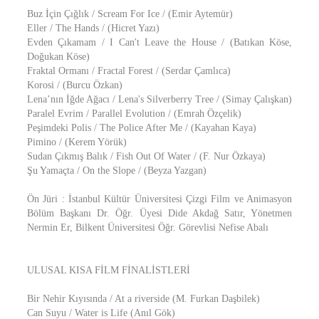
Buz İçin Çığlık / Scream For Ice / (Emir Aytemür)
Eller / The Hands / (Hicret Yazı)
Evden Çıkamam / I Can't Leave the House / (Batıkan Köse,
Doğukan Köse)
Fraktal Ormanı / Fractal Forest / (Serdar Çamlıca)
Korosi / (Burcu Özkan)
Lena’nın İğde Ağacı / Lena's Silverberry Tree / (Simay Çalışkan)
Paralel Evrim / Parallel Evolution / (Emrah Özçelik)
Peşimdeki Polis / The Police After Me / (Kayahan Kaya)
Pimino / (Kerem Yörük)
Sudan Çıkmış Balık / Fish Out Of Water / (F. Nur Özkaya)
Şu Yamaçta / On the Slope / (Beyza Yazgan)
Ön Jüri : İstanbul Kültür Üniversitesi Çizgi Film ve Animasyon
Bölüm Başkanı Dr. Öğr. Üyesi Dide Akdağ Satır, Yönetmen
Nermin Er, Bilkent Üniversitesi Öğr. Görevlisi Nefise Abalı
ULUSAL KISA FİLM FİNALİSTLERİ
Bir Nehir Kıyısında / At a riverside (M. Furkan Daşbilek)
Can Suyu / Water is Life (Anıl Gök)