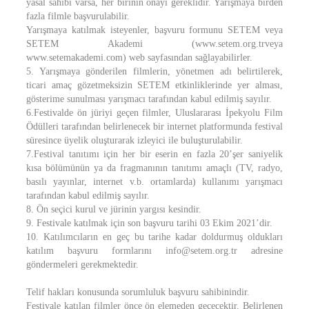
yasal sahibi varsa, her birinin onayı gereklidir. Yarışmaya birden
fazla filmle başvurulabilir.
Yarışmaya katılmak isteyenler, başvuru formunu SETEM veya
SETEM Akademi (www.setem.org.trveya
www.setemakademi.com) web sayfasından sağlayabilirler.
5. Yarışmaya gönderilen filmlerin, yönetmen adı belirtilerek,
ticari amaç gözetmeksizin SETEM etkinliklerinde yer alması,
gösterime sunulması yarışmacı tarafından kabul edilmiş sayılır.
6.Festivalde ön jüriyi geçen filmler, Uluslararası İpekyolu Film
Ödülleri tarafından belirlenecek bir internet platformunda festival
süresince üyelik oluşturarak izleyici ile buluşturulabilir.
7.Festival tanıtımı için her bir eserin en fazla 20’şer saniyelik
kısa bölümünün ya da fragmanının tanıtımı amaçlı (TV, radyo,
basılı yayınlar, internet v.b. ortamlarda) kullanımı yarışmacı
tarafından kabul edilmiş sayılır.
8. Ön seçici kurul ve jürinin yargısı kesindir.
9. Festivale katılmak için son başvuru tarihi 03 Ekim 2021’dir.
10. Katılımcıların en geç bu tarihe kadar doldurmuş oldukları
katılım başvuru formlarını info@setem.org.tr adresine
göndermeleri gerekmektedir.
Telif hakları konusunda sorumluluk başvuru sahibinindir.
Festivale katılan filmler önce ön elemeden geçecektir. Belirlenen