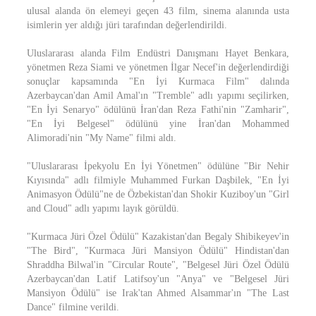
ulusal alanda ön elemeyi geçen 43 film, sinema alanında usta
isimlerin yer aldığı jüri tarafından değerlendirildi.
Uluslararası alanda Film Endüstri Danışmanı Hayet Benkara,
yönetmen Reza Siami ve yönetmen İlgar Necef'in değerlendirdiği
sonuçlar kapsamında "En İyi Kurmaca Film" dalında
Azerbaycan'dan Amil Amal'ın "Tremble" adlı yapımı seçilirken,
"En İyi Senaryo" ödülünü İran'dan Reza Fathi'nin "Zamharir",
"En İyi Belgesel" ödülünü yine İran'dan Mohammed
Alimoradi'nin "My Name" filmi aldı.
"Uluslararası İpekyolu En İyi Yönetmen" ödülüne "Bir Nehir
Kıyısında" adlı filmiyle Muhammed Furkan Daşbilek, "En İyi
Animasyon Ödülü"ne de Özbekistan'dan Shokir Kuziboy'un "Girl
and Cloud" adlı yapımı layık görüldü.
"Kurmaca Jüri Özel Ödülü" Kazakistan'dan Begaly Shibikeyev'in
"The Bird", "Kurmaca Jüri Mansiyon Ödülü" Hindistan'dan
Shraddha Bilwal'in "Circular Route", "Belgesel Jüri Özel Ödülü
Azerbaycan'dan Latif Latifsoy'un "Anya" ve "Belgesel Jüri
Mansiyon Ödülü" ise Irak'tan Ahmed Alsammar'ın "The Last
Dance" filmine verildi.