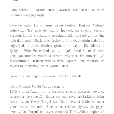
Ödül töreni, 6 Aralık 2021 Pazartesi saat 20.00 da Atlas
Sinemasında gerçekleşti.
Törende açılış konuşmasını yapan Festival Başkanı Mehmet
Güleryüz, “Bu sene de kadim İpekyolunda sinema kervanı
kuruldu. Bu yıl 9 uncusunu gerçekleştirdiğimiz festivalimiz yine
dolu dolu geçti. Uluslararası İpekyolu Film Ödüllerinin hedefi bu
coğrafyada üretilen filmleri görünür kılmaktır. İlk ödüllerini
İpekyolu Film Festivalinde almış birçok ulusal ve uluslararası
genç yönetmenler yollarına devam ediyorlar. Önümüzdeki yıl
festivalimizin 10’uncu yılında daha kapsamlı bir program ile
seyirci ile buluşmayı hedefliyoruz.” dedi.
Gecenin sunuculuğunu ise Janset PAÇAL üstlendi.
SETEM Emek Ödülü Yavuz Turgul’a
1975 yılında Arzu Film’le başlayan sinema macerası boyunca
senaryoları ve yönettiği filmlerle sinema severlere farklı bir bakış
açıları sunan Yavuz Turgul her filmi merakla beklenen ender
yönetmenlerimizdendir. Sinema ve reklam piyasasında geçen
uzun yıllar Turgul için aynı zamanda Türkiye’deki toplumsal