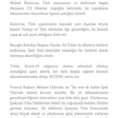
Misbah Demircan, Türk sinemasının ve dizilerinin bugün
dünyanın 152 ülkesine ulaştığını belirterek, bu toprakların
hikayelerinin izleyicilerin ilgisini çektiğini söyledi.
Demircan, Türk yapımlardan kaynaklı yurt dışından birçok
kişinin Türkçe ve Türk kültürüne ilgi gösterdiğini, bu konuda
yapacak çok şeyin olduğunu ifade etti.
Beyoğlu Belediye Başkanı Haydar Ali Yıldız da ülkelerin kültürel
kodlarının, İpek Yolu üzerinden insanlığın bir birikimi olarak
sinemaya aktarıldığını anlattı.
Yıldız, Kovid-19 salgınının sinema sektörünü oldukça
zorladığına işaret ederek, her türlü koşula rağmen festivali
düzenlemelerinden dolayı SETEM'i tebrik etti.
Festival Başkanı Mehmet Güleryüz ise "Bu sene de kadim İpek
Yolu'nda sinema kervanı kuruldu. Bu yıl dokuzuncusunu
gerçekleştirdiğimiz festivalimiz yine dolu dolu geçti. Uluslararası
İpekyolu Film Ödüllerinin hedefi bu coğrafyada üretilen filmleri
görünür kılmaktır. İlk ödüllerini İpekyolu Film Festivalinde
almış birçok ulusal ve uluslararası genç yönetmenler yollarına