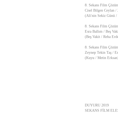
8. Sekans Film Çözüml
Cisel Bilgen Ceylan /
(Ali'nin Sekiz Günü /
8. Sekans Film Çözüml
Esra Ballım / Beş Va
(Beş Vakit / Reha Er
8. Sekans Film Çözüm
Zeynep Tekin Taş / E
(Kuyu / Metin Erksan
DUYURU 2019
SEKANS FİLM ELE