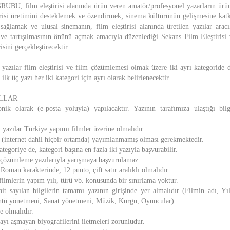
 film eleştirisi alanında ürün veren amatör/profesyonel yazarların ürün
irisi üretimini desteklemek ve özendirmek; sinema kültürünün gelişmesine kat
sağlamak ve ulusal sinemanın, film eleştirisi alanında üretilen yazılar aracı
 ve tartışılmasının önünü açmak amacıyla düzenlediği Sekans Film Eleştiris
sini gerçekleştirecektir.
yazılar film eleştirisi ve film çözümlemesi olmak üzere iki ayrı kategoride d
lk üç yazı her iki kategori için ayrı olarak belirlenecektir.
LLAR
nik olarak (e-posta yoluyla) yapılacaktır. Yazının tarafımıza ulaştığı bil
 yazılar Türkiye yapımı filmler üzerine olmalıdır.
e (internet dahil hiçbir ortamda) yayımlanmamış olması gerekmektedir.
ategoriye de, kategori başına en fazla iki yazıyla başvurabilir.
ya çözümleme yazılarıyla yarışmaya başvurulamaz.
oman karakterinde, 12 punto, çift satır aralıklı olmalıdır.
filmlerin yapım yılı, türü vb. konusunda bir sınırlama yoktur.
it sayılan bilgilerin tamamı yazının girişinde yer almalıdır (Filmin adı, Yı
ntü yönetmeni, Sanat yönetmeni, Müzik, Kurgu, Oyuncular)
e olmalıdır.
fayı aşmayan biyografilerini iletmeleri zorunludur.