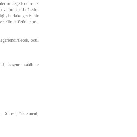
lerini değerlendirmek
kı ve bu alanda üretim
lığıyla daha geniş bir
i ve Film Çözümlemesi
eğerlendirilecek, ödül
gisi, başvuru sahibine
lı, Süresi, Yönetmeni,