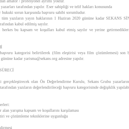
ndan amatör / profesyonel ayrımı yoktur.
 yazarları tarafından yapılır. Eser sahipliği ve telif hakları konusunda
r hukuki sorun karşısında başvuru sahibi sorumludur.
an tüm yazıların yayın haklarının 1 Haziran 2020 gününe kadar SEKANS
rafından kabul edilmiş sayılır.
n herkes bu kapsam ve koşulları kabul etmiş sayılır ve yerine getirmedikler
İ
başvuru kategorisi belirtilerek (film eleştirisi veya film çözümlemesi) son 
gününe kadar yarisma@sekans.org adresine yapılır.
SÜRECİ
ni gerçekleştirecek olan Ön Değerlendirme Kurulu, Sekans Grubu yazarları
arafından yazıların değerlendirileceği başvuru kategorisinde değişiklik yapılabi
rleri:
r alan yarışma kapsam ve koşullarını karşılaması
eştiri ve çözümleme tekniklerine uygunluğu
dirmesi