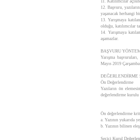
11. Katılımcılar açısı
12. Başvuru, yazıların
yaşanacak herhangi bi
13. Yarışmaya katıl
olduğu, katılımcılar ta
14. Yarışmaya katıla
aşamazlar.
BAŞVURU YÖNTEM
Yarışma başvuruları, 
Mayıs 2019 Çarşamba 
DEĞERLENDİRME 
Ön Değerlendirme
Yazıların ön elemesi
değerlendirme kurulu t
Ön değerlendirme krite
a. Yazının yukarıda ye
b. Yazının bilinen el
Seçici Kurul Değerlen