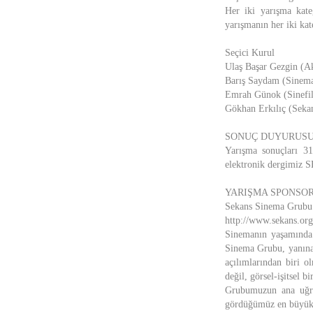
Her iki yarışma kate
yarışmanın her iki kat
Seçici Kurul
Ulaş Başar Gezgin (A
Barış Saydam (Sinema
Emrah Günok (Sinefil
Gökhan Erkılıç (Sekan
SONUÇ DUYURUS
Yarışma sonuçları 3
elektronik dergimiz 
YARIŞMA SPONSO
Sekans Sinema Grubu
http://www.sekans.org
Sinemanın yaşamında 
Sinema Grubu, yanına 
açılımlarından biri o
değil, görsel-işitsel bi
Grubumuzun ana uğraş
gördüğümüz en büyük 