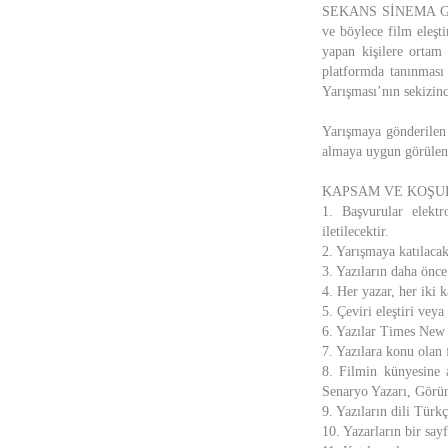
SEKANS SİNEMA GRUBU,
ve böylece film eleşt
yapan kişilere ortam 
platformda tanınması
Yarışması’nın sekizinci
Yarışmaya gönderilen 
almaya uygun görülen i
KAPSAM VE KOŞU
1. Başvurular elektro
iletilecektir.
2. Yarışmaya katılacak
3. Yazıların daha önc
4. Her yazar, her iki k
5. Çeviri eleştiri ve
6. Yazılar Times New R
7. Yazılara konu olan 
8. Filmin künyesine a
Senaryo Yazarı, Görü
9. Yazıların dili Türkç
10. Yazarların bir say