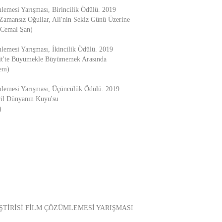
emesi Yarışması, Birincilik Ödülü. 2019
 Zamansız Oğullar, Ali'nin Sekiz Günü Üzerine
 Cemal Şan)
emesi Yarışması, İkincilik Ödülü. 2019
kit'te Büyümekle Büyümemek Arasında
dem)
lemesi Yarışması, Üçüncülük Ödülü. 2019
ril Dünyanın Kuyu'su
)
ŞTİRİSİ FİLM ÇÖZÜMLEMESİ YARIŞMASI