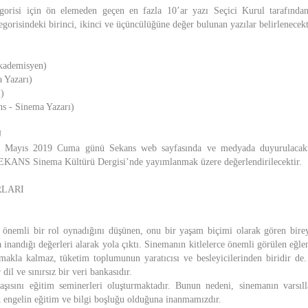
gorisi için ön elemeden geçen en fazla 10’ar yazı Seçici Kurul tarafından
egorisindeki birinci, ikinci ve üçüncülüğüne değer bulunan yazılar belirlenecekt
kademisyen)
 Yazarı)
)
s - Sinema Yazarı)
U
1 Mayıs 2019 Cuma günü Sekans web sayfasında ve medyada duyurulacaktı
SEKANS Sinema Kültürü Dergisi’nde yayımlanmak üzere değerlendirilecektir.
RLARI
önemli bir rol oynadığını düşünen, onu bir yaşam biçimi olarak gören bire
inandığı değerleri alarak yola çıktı. Sinemanın kitlelerce önemli görülen eğlen
lmakla kalmaz, tüketim toplumunun yaratıcısı ve besleyicilerinden biridir de.
r dil ve sınırsız bir veri bankasıdır.
ısını eğitim seminerleri oluşturmaktadır. Bunun nedeni, sinemanın varsı
engelin eğitim ve bilgi boşluğu olduğuna inanmamızdır.