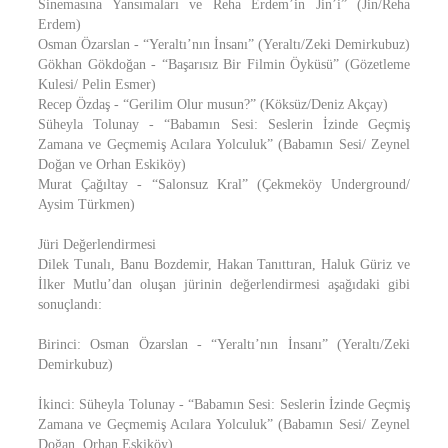
Sinemasına Yansımaları ve Reha Erdem’in Jin’i” (Jin/Reha
Erdem)
Osman Özarslan - “Yeraltı’nın İnsanı” (Yeraltı/Zeki Demirkubuz)
Gökhan Gökdoğan - “Başarısız Bir Filmin Öyküsü” (Gözetleme
Kulesi/ Pelin Esmer)
Recep Özdaş - “Gerilim Olur musun?” (Köksüz/Deniz Akçay)
Süheyla Tolunay - “Babamın Sesi: Seslerin İzinde Geçmiş
Zamana ve Geçmemiş Acılara Yolculuk” (Babamın Sesi/ Zeynel
Doğan ve Orhan Eskiköy)
Murat Çağıltay - “Salonsuz Kral” (Çekmeköy Underground/
Aysim Türkmen)
Jüri Değerlendirmesi
Dilek Tunalı, Banu Bozdemir, Hakan Tanıttıran, Haluk Güriz ve
İlker Mutlu’dan oluşan jürinin değerlendirmesi aşağıdaki gibi
sonuçlandı:
Birinci: Osman Özarslan - “Yeraltı’nın İnsanı” (Yeraltı/Zeki
Demirkubuz)
İkinci: Süheyla Tolunay - “Babamın Sesi: Seslerin İzinde Geçmiş
Zamana ve Geçmemiş Acılara Yolculuk” (Babamın Sesi/ Zeynel
Doğan, Orhan Eskiköy)