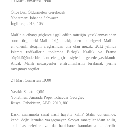
10 Mart Cumartesi 19:00
Önce Bizi Öldürmeleri Gerekecek
Yönetmen: Johanna Schwartz
İngiltere, 2015, 105′
Mali’nin cihatçı güçlerce işgal edilip müziğin yasaklanmasından
sonra sürgündeki Mali müziğini takip eden bir belgesel. Mali’de
en önemli iletişim araçlarından biri olan müzik, 2012 yılında
İslamcı radikallerin toplamda Birleşik Krallık ve Fransa
büyüklüğünde bir alanı ele geçirmesiyle bir gecede yasaklandı.
Ancak Malili müzisyenler enstrümanlarını bırakmak yerine
savaşmayı seçtiler.
24 Mart Cumartesi 19:00
Yasaklı Sanatın Çölü
Yönetmen: Amanda Pope, Tchavdar Georgiev
Rusya, Özbekistan, ABD, 2010, 80′
Baskı zamanında sanat nasıl hayatta kalır? Stalin döneminde,
kendi doğrularından vazgeçmeyen Sovyet sanatçılar idam edilir,
akıl hastanelerine ya da hapishane kamplarına gönderilir.