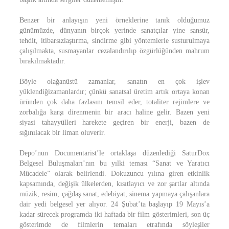
Benzer bir anlayışın yeni örneklerine tanık olduğumuz
günümüzde, dünyanın birçok yerinde sanatçılar yine sansür,
tehdit, itibarsızlaştırma, sindirme gibi yöntemlerle susturulmaya
çalışılmakta, susmayanlar cezalandırılıp özgürlüğünden mahrum
bırakılmaktadır.
Böyle olağanüstü zamanlar, sanatın en çok işlev
yüklendiğizamanlardır; çünkü sanatsal üretim artık ortaya konan
üründen çok daha fazlasını temsil eder, totaliter rejimlere ve
zorbalığa karşı direnmenin bir aracı haline gelir. Bazen yeni
siyasi tahayyülleri harekete geçiren bir enerji, bazen de
sığınılacak bir liman oluverir.
Depo’nun Documentarist’le ortaklaşa düzenlediği SaturDox
Belgesel Buluşmaları’nın bu yılki teması “Sanat ve Yaratıcı
Mücadele” olarak belirlendi. Dokuzuncu yılına giren etkinlik
kapsamında, değişik ülkelerden, kısıtlayıcı ve zor şartlar altında
müzik, resim, çağdaş sanat, edebiyat, sinema yapmaya çalışanlara
dair yedi belgesel yer alıyor. 24 Şubat’ta başlayıp 19 Mayıs’a
kadar sürecek programda iki haftada bir film gösterimleri, son üç
gösterimde de filmlerin temaları etrafında söyleşiler