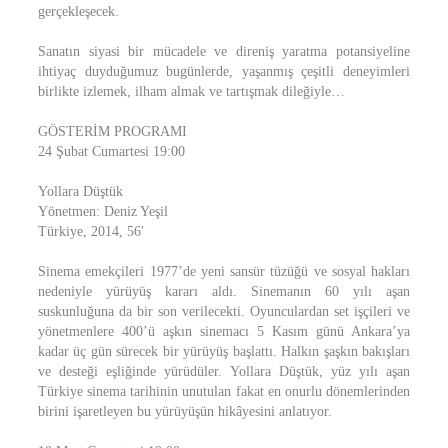
gerçekleşecek.
Sanatın siyasi bir mücadele ve direniş yaratma potansiyeline
ihtiyaç duyduğumuz bugünlerde, yaşanmış çeşitli deneyimleri
birlikte izlemek, ilham almak ve tartışmak dileğiyle…
GÖSTERİM PROGRAMI
24 Şubat Cumartesi 19:00
Yollara Düştük
Yönetmen: Deniz Yeşil
Türkiye, 2014, 56′
Sinema emekçileri 1977’de yeni sansür tüzüğü ve sosyal hakları
nedeniyle yürüyüş kararı aldı. Sinemanın 60 yılı aşan
suskunluğuna da bir son verilecekti. Oyunculardan set işçileri ve
yönetmenlere 400’ü aşkın sinemacı 5 Kasım günü Ankara’ya
kadar üç gün sürecek bir yürüyüş başlattı. Halkın şaşkın bakışları
ve desteği eşliğinde yürüdüler. Yollara Düştük, yüz yılı aşan
Türkiye sinema tarihinin unutulan fakat en onurlu dönemlerinden
birini işaretleyen bu yürüyüşün hikâyesini anlatıyor.