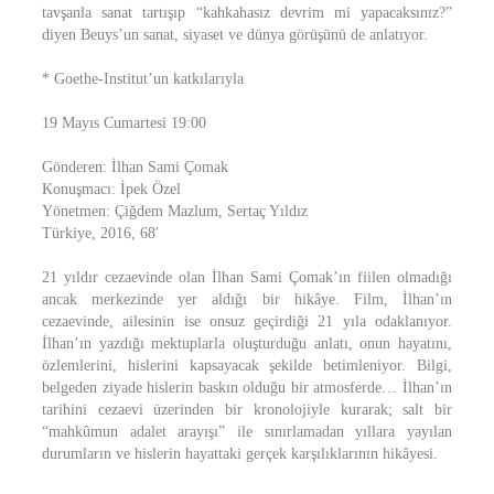
tavşanla sanat tartışıp “kahkahasız devrim mi yapacaksınız?”
diyen Beuys’un sanat, siyaset ve dünya görüşünü de anlatıyor.
* Goethe-Institut’un katkılarıyla
19 Mayıs Cumartesi 19:00
Gönderen: İlhan Sami Çomak
Konuşmacı: İpek Özel
Yönetmen: Çiğdem Mazlum, Sertaç Yıldız
Türkiye, 2016, 68′
21 yıldır cezaevinde olan İlhan Sami Çomak’ın fiilen olmadığı
ancak merkezinde yer aldığı bir hikâye. Film, İlhan’ın
cezaevinde, ailesinin ise onsuz geçirdiği 21 yıla odaklanıyor.
İlhan’ın yazdığı mektuplarla oluşturduğu anlatı, onun hayatını,
özlemlerini, hislerini kapsayacak şekilde betimleniyor. Bilgi,
belgeden ziyade hislerin baskın olduğu bir atmosferde… İlhan’ın
tarihini cezaevi üzerinden bir kronolojiyle kurarak; salt bir
“mahkûmun adalet arayışı” ile sınırlamadan yıllara yayılan
durumların ve hislerin hayattaki gerçek karşılıklarının hikâyesi.