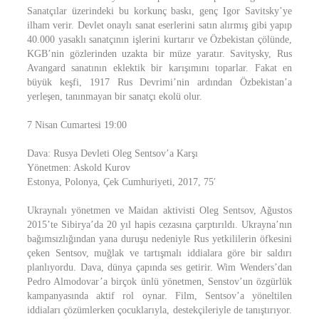
Sanatçılar üzerindeki bu korkunç baskı, genç Igor Savitsky’ye
ilham verir. Devlet onaylı sanat eserlerini satın alırmış gibi yapıp
40.000 yasaklı sanatçının işlerini kurtarır ve Özbekistan çölünde,
KGB’nin gözlerinden uzakta bir müze yaratır. Savitysky, Rus
Avangard sanatının eklektik bir karışımını toparlar. Fakat en
büyük keşfi, 1917 Rus Devrimi’nin ardından Özbekistan’a
yerleşen, tanınmayan bir sanatçı ekolü olur.
7 Nisan Cumartesi 19:00
Dava: Rusya Devleti Oleg Sentsov’a Karşı
Yönetmen: Askold Kurov
Estonya, Polonya, Çek Cumhuriyeti, 2017, 75′
Ukraynalı yönetmen ve Maidan aktivisti Oleg Sentsov, Ağustos
2015’te Sibirya’da 20 yıl hapis cezasına çarptırıldı. Ukrayna’nın
bağımsızlığından yana duruşu nedeniyle Rus yetkililerin öfkesini
çeken Sentsov, muğlak ve tartışmalı iddialara göre bir saldırı
planlıyordu. Dava, dünya çapında ses getirir. Wim Wenders’dan
Pedro Almodovar’a birçok ünlü yönetmen, Senstov’un özgürlük
kampanyasında aktif rol oynar. Film, Sentsov’a yöneltilen
iddiaları çözümlerken çocuklarıyla, destekçileriyle de tanıştırıyor.