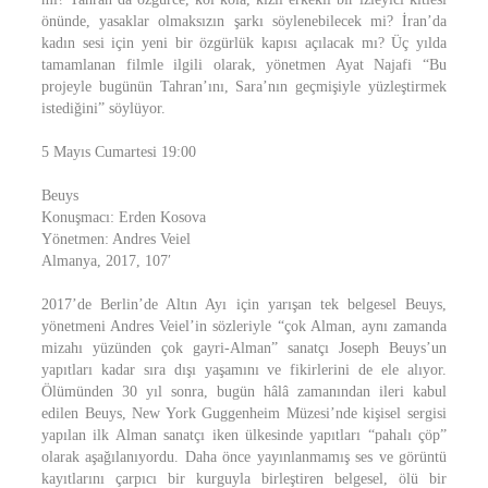
önünde, yasaklar olmaksızın şarkı söylenebilecek mi? İran’da
kadın sesi için yeni bir özgürlük kapısı açılacak mı? Üç yılda
tamamlanan filmle ilgili olarak, yönetmen Ayat Najafi “Bu
projeyle bugünün Tahran’ını, Sara’nın geçmişiyle yüzleştirmek
istediğini” söylüyor.
5 Mayıs Cumartesi 19:00
Beuys
Konuşmacı: Erden Kosova
Yönetmen: Andres Veiel
Almanya, 2017, 107′
2017’de Berlin’de Altın Ayı için yarışan tek belgesel Beuys,
yönetmeni Andres Veiel’in sözleriyle “çok Alman, aynı zamanda
mizahı yüzünden çok gayri-Alman” sanatçı Joseph Beuys’un
yapıtları kadar sıra dışı yaşamını ve fikirlerini de ele alıyor.
Ölümünden 30 yıl sonra, bugün hâlâ zamanından ileri kabul
edilen Beuys, New York Guggenheim Müzesi’nde kişisel sergisi
yapılan ilk Alman sanatçı iken ülkesinde yapıtları “pahalı çöp”
olarak aşağılanıyordu. Daha önce yayınlanmamış ses ve görüntü
kayıtlarını çarpıcı bir kurguyla birleştiren belgesel, ölü bir