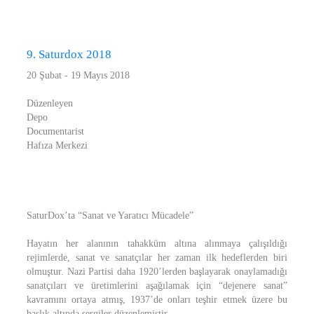
9. Saturdox 2018
20 Şubat - 19 Mayıs 2018
Düzenleyen
Depo
Documentarist
Hafıza Merkezi
SaturDox’ta “Sanat ve Yaratıcı Mücadele”
Hayatın her alanının tahakküm altına alınmaya çalışıldığı
rejimlerde, sanat ve sanatçılar her zaman ilk hedeflerden biri
olmuştur. Nazi Partisi daha 1920’lerden başlayarak onaylamadığı
sanatçıları ve üretimlerini aşağılamak için “dejenere sanat”
kavramını ortaya atmış, 1937’de onları teşhir etmek üzere bu
başlık altında sergiler düzenlemiştir.