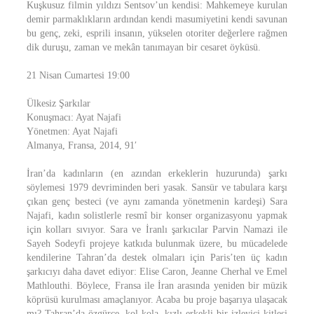
Kuşkusuz filmin yıldızı Sentsov’un kendisi: Mahkemeye kurulan
demir parmaklıkların ardından kendi masumiyetini kendi savunan
bu genç, zeki, esprili insanın, yükselen otoriter değerlere rağmen
dik duruşu, zaman ve mekân tanımayan bir cesaret öyküsü.
21 Nisan Cumartesi 19:00
Ülkesiz Şarkılar
Konuşmacı: Ayat Najafi
Yönetmen: Ayat Najafi
Almanya, Fransa, 2014, 91′
İran’da kadınların (en azından erkeklerin huzurunda) şarkı
söylemesi 1979 devriminden beri yasak. Sansür ve tabulara karşı
çıkan genç besteci (ve aynı zamanda yönetmenin kardeşi) Sara
Najafi, kadın solistlerle resmî bir konser organizasyonu yapmak
için kolları sıvıyor. Sara ve İranlı şarkıcılar Parvin Namazi ile
Sayeh Sodeyfi projeye katkıda bulunmak üzere, bu mücadelede
kendilerine Tahran’da destek olmaları için Paris’ten üç kadın
şarkıcıyı daha davet ediyor: Elise Caron, Jeanne Cherhal ve Emel
Mathlouthi. Böylece, Fransa ile İran arasında yeniden bir müzik
köprüsü kurulması amaçlanıyor. Acaba bu proje başarıya ulaşacak
mı? Tahran’da özgürce, kol kola, kızlı erkekli bir izleyici kitlesi