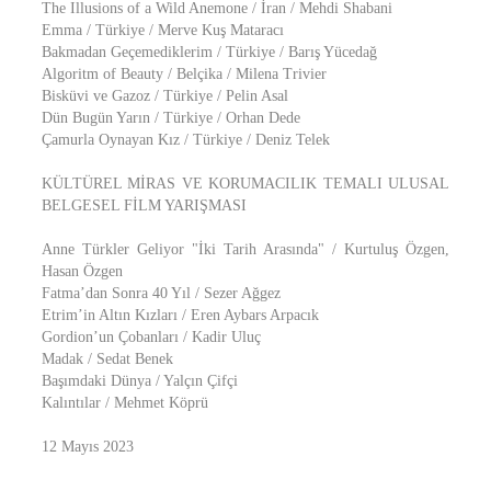
The Illusions of a Wild Anemone / İran / Mehdi Shabani
Emma / Türkiye / Merve Kuş Mataracı
Bakmadan Geçemediklerim / Türkiye / Barış Yücedağ
Algoritm of Beauty / Belçika / Milena Trivier
Bisküvi ve Gazoz / Türkiye / Pelin Asal
Dün Bugün Yarın / Türkiye / Orhan Dede
Çamurla Oynayan Kız / Türkiye / Deniz Telek
KÜLTÜREL MİRAS VE KORUMACILIK TEMALI ULUSAL
BELGESEL FİLM YARIŞMASI
Anne Türkler Geliyor "İki Tarih Arasında" / Kurtuluş Özgen,
Hasan Özgen
Fatma’dan Sonra 40 Yıl / Sezer Ağgez
Etrim’in Altın Kızları / Eren Aybars Arpacık
Gordion’un Çobanları / Kadir Uluç
Madak / Sedat Benek
Başımdaki Dünya / Yalçın Çifçi
Kalıntılar / Mehmet Köprü
12 Mayıs 2023