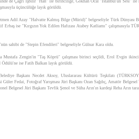
nde de Çağrı İşbilir "Han" ile birinciliğe, Gökhan Öcal "İstanbul'un Sesi" ile
ışmasıyla üçüncülüğe layık görüldü.
etmen Adil Azay "Halvatte Kalmış Bilge (Mürid)" belgeseliyle Türk Dünyası Be
f Erbaş ise "Kırgızın Yok Edilen Hafızası Atabey Katliamı" çalışmasıyla 
nün sahibi de "Stepin Efendileri" belgeseliyle Gülnar Kara oldu.
a Mustafa Zengin'in "Taş Köprü" çalışması birinci seçildi, Erol Evgin ikinci
l Ödülü'ne ise Fatih Balkan layık görüldü.
 Belediye Başkanı Necdet Aksoy, Uluslararası Kültürü Teşkilatı (TÜRKSO
i Güler Fedai, Fotoğraf Yarışması Jüri Başkanı Ozan Sağdıç, Amatör Belgesel 
nel Belgesel Jüri Başkanı Tevfik Şenol ve Süha Arın'ın kardeşi Reha Arın taraf