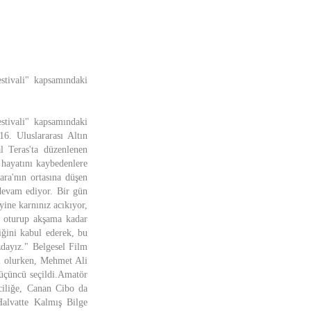
estivali" kapsamındaki
estivali" kapsamındaki
16. Uluslararası Altın
l Teras'ta düzenlenen
 hayatını kaybedenlere
ara'nın ortasına düşen
 devam ediyor. Bir gün
ine karnınız acıkıyor,
a oturup akşama kadar
iğini kabul ederek, bu
zdayız." Belgesel Film
i olurken, Mehmet Ali
 üçüncü seçildi.Amatör
nciliğe, Canan Cibo da
Halvatte Kalmış Bilge