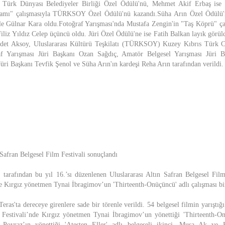
e Türk Dünyası Belediyeler Birliği Özel Ödülü'nü, Mehmet Akif Erbaş ise
liamı" çalışmasıyla TÜRKSOY Özel Ödülü'nü kazandı.Süha Arın Özel Ödülü'n
yle Gülnar Kara oldu.Fotoğraf Yarışması'nda Mustafa Zengin'in "Taş Köprü" çalı
Filiz Yıldız Celep üçüncü oldu. Jüri Özel Ödülü'ne ise Fatih Balkan layık görül
det Aksoy, Uluslararası Kültürü Teşkilatı (TÜRKSOY) Kuzey Kıbrıs Türk C
af Yarışması Jüri Başkanı Ozan Sağdıç, Amatör Belgesel Yarışması Jüri 
üri Başkanı Tevfik Şenol ve Süha Arın'ın kardeşi Reha Arın tarafından verildi.
 Safran Belgesel Film Festivali sonuçlandı
 tarafından bu yıl 16.’sı düzenlenen Uluslararası Altın Safran Belgesel Film
e Kırgız yönetmen Tynai İbragimov’un 'Thirteenth-Onüçüncü' adlı çalışması bir
eras'ta dereceye girenlere sade bir törenle verildi. 54 belgesel filmin yarıştığı
 Festivali’nde Kırgız yönetmen Tynai İbragimov’un yönettiği 'Thirteenth-Onü
 Poyraz’ın yönettiği 'Ateşten Eller' adlı belgeseli ikinci, Musa Ak ve