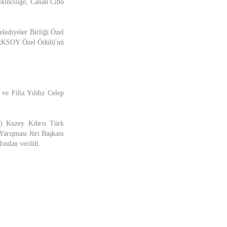
 ikinciliğe, Canan Cibo
lediyeler Birliği Özel
TÜRKSOY Özel Ödülü'nü
 ve Filiz Yıldız Celep
Y) Kuzey Kıbrıs Türk
Yarışması Jüri Başkanı
ından verildi.