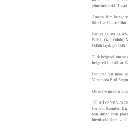
yönetimindeki 'Turab'
Amatör film kategorisi
ikinci ve Canan Cibo’n
Festivalde ayrıca Az
Birliği Özel Ödülü, 
Ödülü layık görüldü.
Türk belgesel sineması
belgeseli ile Gülnar K
Fotoğraf Yarışması’n
Yarışmada Erol Evgin 
Dereceye girenlerin öd
TÜRKİYE’NİN ACI
Festival Komitesi Baş
için düzenlenen plak
büyük olduğunu ve ulus