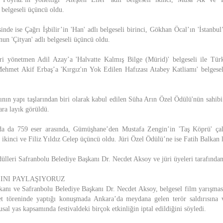
 belgeseli üçüncü oldu.
nde ise Çağrı İşbilir’in 'Han' adlı belgeseli birinci, Gökhan Öcal’ın 'İstanbul’
un 'Çityan' adlı belgeseli üçüncü oldu.
eri yönetmen Adil Azay’a 'Halvatte Kalmış Bilge (Mürid)' belgeseli ile Tür
Mehmet Akif Erbaş’a 'Kırgız'ın Yok Edilen Hafızası Atabey Katliamı' belge
nın yapı taşlarından biri olarak kabul edilen Süha Arın Özel Ödülü'nün sahibi 
ara layık görüldü.
da da 759 eser arasında, Gümüşhane’den Mustafa Zengin’in 'Taş Köprü' çalış
ikinci ve Filiz Yıldız Celep üçüncü oldu. Jüri Özel Ödülü’ne ise Fatih Balkan 
ülleri Safranbolu Belediye Başkanı Dr. Necdet Aksoy ve jüri üyeleri tarafından
SINI PAYLAŞIYORUZ
kanı ve Safranbolu Belediye Başkanı Dr. Necdet Aksoy, belgesel film yarışmas
et töreninde yaptığı konuşmada Ankara’da meydana gelen terör saldırısına 
al yas kapsamında festivaldeki birçok etkinliğin iptal edildiğini söyledi.