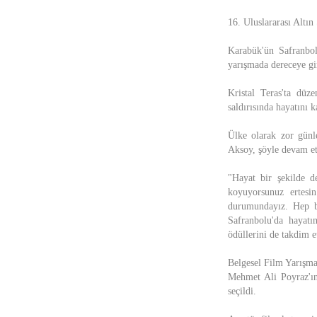
16. Uluslararası Altın
Karabük'ün Safranbolu
yarışmada dereceye gir
Kristal Teras'ta düz
saldırısında hayatını k
Ülke olarak zor günle
Aksoy, şöyle devam et
"Hayat bir şekilde d
koyuyorsunuz ertesi
durumundayız. Hep b
Safranbolu'da hayatı
ödüllerini de takdim 
Belgesel Film Yarışma
Mehmet Ali Poyraz'ın
seçildi.