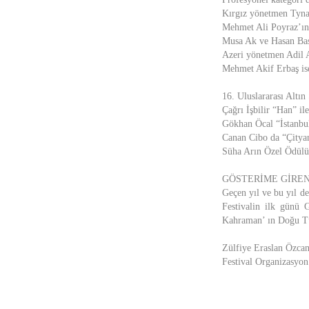
Kırgız yönetmen Tynai
Mehmet Ali Poyraz’ın “
Musa Ak ve Hasan Basr
Azeri yönetmen Adil A
Mehmet Akif Erbaş is
16. Uluslararası Altı
Çağrı İşbilir “Han” ile
Gökhan Öcal “İstanbul’
Canan Cibo da “Çityan
Süha Arın Özel Ödülü’
GÖSTERİME GİREN
Geçen yıl ve bu yıl d
Festivalin ilk günü 
Kahraman’ ın Doğu Tür
Zülfiye Eraslan Özca
Festival Organizasyon