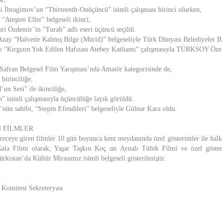
 İbragimov’un “Thirteenth-Onüçüncü” isimli çalışması birinci olurken,
Ateşten Eller” belgeseli ikinci,
i Özdemir’in “Turab” adlı eseri üçüncü seçildi.
zay “Halvette Kalmış Bilge (Mürid)” belgeseliyle Türk Dünyası Belediyeler Bi
e “Kırgızın Yok Edilen Hafızası Atebey Katliamı” çalışmasıyla TÜRKSOY Öze
n Safran Belgesel Film Yarışması’nda Amatör kategorisinde de,
 birinciliğe,
un Sesi” ile ikinciliğe,
” isimli çalışmasıyla üçüncülüğe layık görüldü.
nün sahibi, “Stepin Efendileri” belgeseliyle Gülnar Kara oldu.
 FİLMLER
ereceye giren filmler 10 gün boyunca kent meydanında özel gösterimler ile halk
Gala Filmi olarak; Yaşar Taşkın Koç un Aynalı Tüfek Filmi ve özel göster
kistan’da Kültür Mirasımız isimli belgeseli gösterilmiştir.
n
 Komitesi Sekreteryası