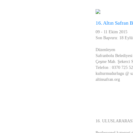
16. Altın Safran B
09 - 11 Ekim 2015
Son Başvuru: 18 Eylü
Düzenleyen
Safranbolu Belediyesi
Çeşme Mah. Şekerci So
Telefon : 0370 725 52
kulturmudurlugu @ saf
altinsafran.org
16. ULUSLARARAS
Profesyonel kategori 