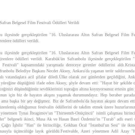
 Safran Belgesel Film Festivali Ödülleri Verildi
 ilçesinde gerçekleştirilen "16. Uluslararası Altın Safran Belgesel Film F
enlere ödülleri verildi.
 ilçesinde gerçekleştirilen "16. Uluslararası Altın Safran Belgesel Film F
renlere ödülleri verildi. Karabük'ün Safranbolu ilçesinde gerçekleştirilen "
 Festivali" kapsamındaki yarışmada dereceye girenler ödüllerini aldı.Krista
franbolu Belediye Başkanı Necdet Aksoy, Ankara'da yaşanan terör saldırısında
alı vatandaşlara acil şifalar diledi.Ülke olarak zor günlerden geçildiğini, Ank
e yüreğine düştüğünü ifade eden Aksoy, şöyle devam etti: "Hayat bir şekilde
eğinizi düşündüğünüz sevdiklerinizi toprağın altına koyuyorsunuz ertesin gün y
unun için biz de hayatın akışını yaşamak durumundayız. Hep beraber şurad
ama başka bir şey değişmez. Biz de Safranbolu'da hayatın akışını devam ett
üzenlemiş olduğumuz festivalin ödüllerini de takdim etmek üzere huzurlarını
z yönetmen Tynai İbragimov'un "Thirteenth-Onüçüncü" isimli çalışması birinc
ler" belgeseli ikinci, Musa Ak ve Hasan Basri Özdemir'in "Turab" adlı eseri
 Çağrı İşbilir "Han" ile birinciliğe, Gökhan Öcal "İstanbul'un Sesi" ile iki
şmasıyla üçüncülüğe layık görüldü.Festivalde, Azeri yönetmen Adil Azay "