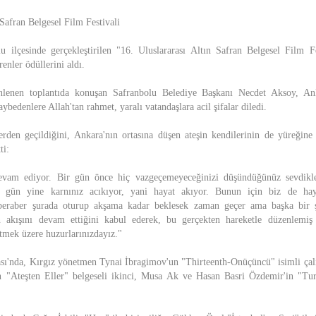
 Safran Belgesel Film Festivali
 ilçesinde gerçekleştirilen "16. Uluslararası Altın Safran Belgesel Film F
enler ödüllerini aldı.
enlenen toplantıda konuşan Safranbolu Belediye Başkanı Necdet Aksoy, An
aybedenlere Allah'tan rahmet, yaralı vatandaşlara acil şifalar diledi.
rden geçildiğini, Ankara'nın ortasına düşen ateşin kendilerinin de yüreğin
ti:
evam ediyor. Bir gün önce hiç vazgeçemeyeceğinizi düşündüğünüz sevdikler
n gün yine karnınız acıkıyor, yani hayat akıyor. Bunun için biz de hay
eraber şurada oturup akşama kadar beklesek zaman geçer ama başka bir 
n akışını devam ettiğini kabul ederek, bu gerçekten hareketle düzenlemiş
etmek üzere huzurlarınızdayız."
sı'nda, Kırgız yönetmen Tynai İbragimov'un "Thirteenth-Onüçüncü" isimli çalı
 "Ateşten Eller" belgeseli ikinci, Musa Ak ve Hasan Basri Özdemir'in "Tur