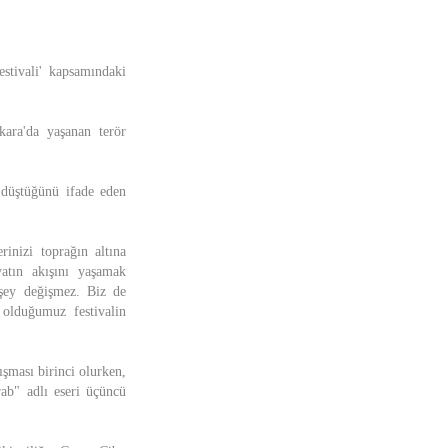
estivali' kapsamındaki
kara'da yaşanan terör
e düştüğünü ifade eden
inizi toprağın altına
atın akışını yaşamak
şey değişmez. Biz de
 olduğumuz festivalin
şması birinci olurken,
ab" adlı eseri üçüncü