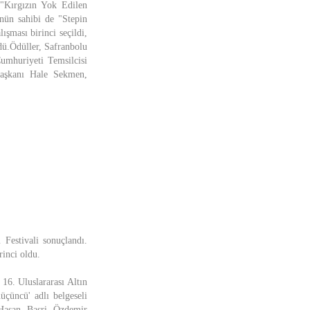
 "Kırgızın Yok Edilen
ün sahibi de "Stepin
şması birinci seçildi,
dü.Ödüller, Safranbolu
umhuriyeti Temsilcisi
Başkanı Hale Sekmen,
 Festivali sonuçlandı.
inci oldu.
 16. Uluslararası Altın
çüncü' adlı belgeseli
 Hasan Basri Özdemir