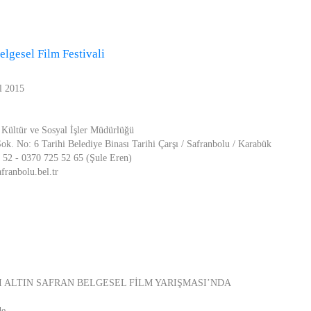
elgesel Film Festivali
l 2015
 Kültür ve Sosyal İşler Müdürlüğü
k. No: 6 Tarihi Belediye Binası Tarihi Çarşı / Safranbolu / Karabük
 52 - 0370 725 52 65 (Şule Eren)
ranbolu.bel.tr
I ALTIN SAFRAN BELGESEL FİLM YARIŞMASI’NDA
de,