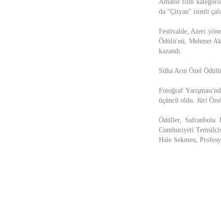
Amatör film kategorisi
da "Çityan" isimli çal
Festivalde, Azeri yön
Ödülü'nü, Mehmet Aki
kazandı.
Süha Arın Özel Ödülü'
Fotoğraf Yarışması'nd
üçüncü oldu. Jüri Öze
Ödüller, Safranbolu
Cumhuriyeti Temsilcis
Hale Sekmen, Profesyo