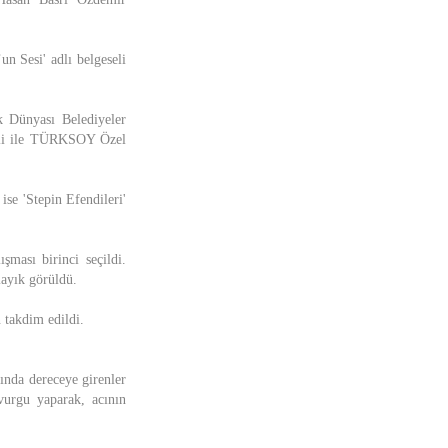
un Sesi' adlı belgeseli
k Dünyası Belediyeler
seli ile TÜRKSOY Özel
ise 'Stepin Efendileri'
ması birinci seçildi.
layık görüldü.
 takdim edildi.
ında dereceye girenler
vurgu yaparak, acının