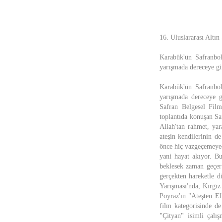
16. Uluslararası Altın
Karabük'ün Safranbolu
yarışmada dereceye gir
Karabük'ün Safranbolu
yarışmada dereceye gi
Safran Belgesel Film
toplantıda konuşan Sa
Allah'tan rahmet, yar
ateşin kendilerinin d
önce hiç vazgeçemeyec
yani hayat akıyor. B
beklesek zaman geçer 
gerçekten hareketle d
Yarışması'nda, Kırgı
Poyraz'ın "Ateşten El
film kategorisinde de
"Çityan" isimli çalı