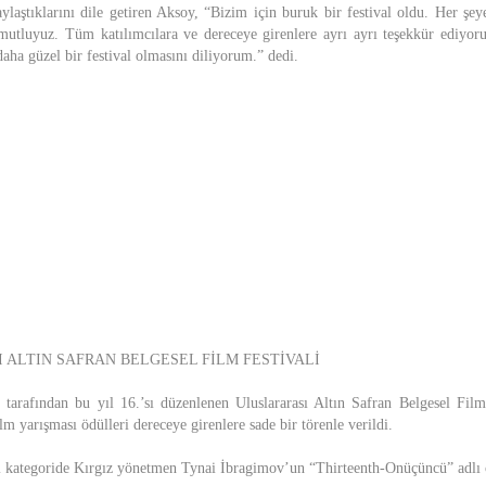
aylaştıklarını dile getiren Aksoy, “Bizim için buruk bir festival oldu. Her şey
mutluyuz. Tüm katılımcılara ve dereceye girenlere ayrı ayrı teşekkür ediyor
aha güzel bir festival olmasını diliyorum.” dedi.
I ALTIN SAFRAN BELGESEL FİLM FESTİVALİ
 tarafından bu yıl 16.’sı düzenlenen Uluslararası Altın Safran Belgesel Fil
lm yarışması ödülleri dereceye girenlere sade bir törenle verildi.
l kategoride Kırgız yönetmen Tynai İbragimov’un “Thirteenth-Onüçüncü” adlı ç