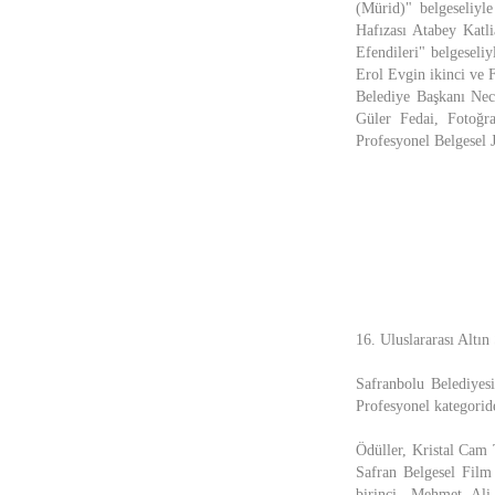
(Mürid)" belgeseliyl
Hafızası Atabey Kat
Efendileri" belgeseli
Erol Evgin ikinci ve 
Belediye Başkanı Nec
Güler Fedai, Fotoğr
Profesyonel Belgesel J
16. Uluslararası Altın
Safranbolu Belediyesi
Profesyonel kategorid
Ödüller, Kristal Cam T
Safran Belgesel Film
birinci, Mehmet Ali