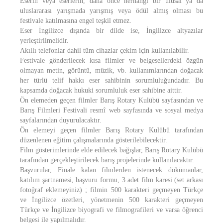
Eserin veya eserlerin, daha önce herhangi bir ulusal ya da
uluslararası yarışmada yarışmış veya ödül almış olması bu
festivale katılmasına engel teşkil etmez.
Eser İngilizce dışında bir dilde ise, İngilizce altyazılar
yerleştirilmelidir.
Akıllı telefonlar dahil tüm cihazlar çekim için kullanılabilir.
Festivale gönderilecek kısa filmler ve belgesellerdeki özgün
olmayan metin, görüntü, müzik, vb. kullanımlarından doğacak
her türlü telif hakkı eser sahibinin sorumluluğundadır. Bu
kapsamda doğacak hukuki sorumluluk eser sahibine aittir.
Ön elemeden geçen filmler Barış Rotary Kulübü sayfasından ve
Barış Filmleri Festivali resmî web sayfasında ve sosyal medya
sayfalarından duyurulacaktır.
Ön elemeyi geçen filmler Barış Rotary Kulübü tarafından
düzenlenen eğitim çalışmalarında gösterilebilecektir.
Film gösterimlerinde elde edilecek bağışlar, Barış Rotary Kulübü
tarafından gerçekleştirilecek barış projelerinde kullanılacaktır.
Başvurular, Finale kalan filmlerden istenecek dökümanlar,
katılım şartnamesi, başvuru formu, 3 adet film karesi (set arkası
fotoğraf eklemeyiniz) ; filmin 500 karakteri geçmeyen Türkçe
ve İngilizce özetleri, yönetmenin 500 karakteri geçmeyen
Türkçe ve İngilizce biyografi ve filmografileri ve varsa öğrenci
belgesi ile yapılmalıdır.