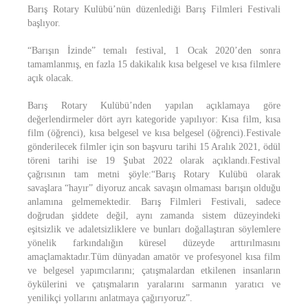
Barış Rotary Kulübü’nün düzenlediği Barış Filmleri Festivali
başlıyor.
“Barışın İzinde” temalı festival, 1 Ocak 2020’den sonra
tamamlanmış, en fazla 15 dakikalık kısa belgesel ve kısa filmlere
açık olacak.
Barış Rotary Kulübü’nden yapılan açıklamaya göre
değerlendirmeler dört ayrı kategoride yapılıyor: Kısa film, kısa
film (öğrenci), kısa belgesel ve kısa belgesel (öğrenci).Festivale
gönderilecek filmler için son başvuru tarihi 15 Aralık 2021, ödül
töreni tarihi ise 19 Şubat 2022 olarak açıklandı.Festival
çağrısının tam metni şöyle:“Barış Rotary Kulübü olarak
savaşlara “hayır” diyoruz ancak savaşın olmaması barışın olduğu
anlamına gelmemektedir. Barış Filmleri Festivali, sadece
doğrudan şiddete değil, aynı zamanda sistem düzeyindeki
eşitsizlik ve adaletsizliklere ve bunları doğallaştıran söylemlere
yönelik farkındalığın küresel düzeyde arttırılmasını
amaçlamaktadır.Tüm dünyadan amatör ve profesyonel kısa film
ve belgesel yapımcılarını; çatışmalardan etkilenen insanların
öykülerini ve çatışmaların yaralarını sarmanın yaratıcı ve
yenilikçi yollarını anlatmaya çağırıyoruz”.