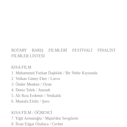
ROTARY BARIŞ FİLMLERİ FESTİVALİ FİNALİST
FİLMLER LİSTESİ
KISA FİLM
1. Muhammed Furkan Daşbilek / Bir Nehir Kıyısında
2. Volkan Güney Eker / Larva
3. Önder Menken / Oyun
4. Deniz Telek / Anoush
5. Ali Rıza Erdemir / Vesikalık
6. Mustafa Efelti / Şero
KISA FİLM / ÖĞRENCİ
7. Yiğit Armutoğlu / Majid'den Sevgilerle
8. İlcan Edgar Özuluca / Cevher