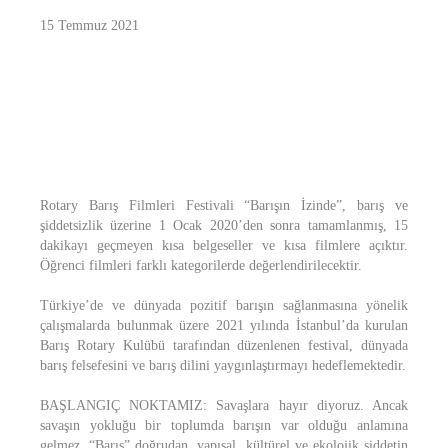
15 Temmuz 2021
Rotary Barış Filmleri Festivali “Barışın İzinde”, barış ve
şiddetsizlik üzerine 1 Ocak 2020’den sonra tamamlanmış, 15
dakikayı geçmeyen kısa belgeseller ve kısa filmlere açıktır.
Öğrenci filmleri farklı kategorilerde değerlendirilecektir.
Türkiye’de ve dünyada pozitif barışın sağlanmasına yönelik
çalışmalarda bulunmak üzere 2021 yılında İstanbul’da kurulan
Barış Rotary Kulübü tarafından düzenlenen festival, dünyada
barış felsefesini ve barış dilini yaygınlaştırmayı hedeflemektedir.
BAŞLANGIÇ NOKTAMIZ: Savaşlara hayır diyoruz. Ancak
savaşın yokluğu bir toplumda barışın var olduğu anlamına
gelmez. “Barış” doğrudan, yapısal, kültürel ve ekolojik şiddetin