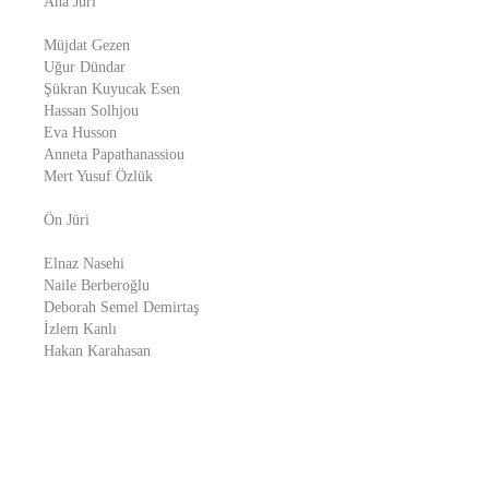
Ana Jüri
Müjdat Gezen
Uğur Dündar
Şükran Kuyucak Esen
Hassan Solhjou
Eva Husson
Anneta Papathanassiou
Mert Yusuf Özlük
Ön Jüri
Elnaz Nasehi
Naile Berberoğlu
Deborah Semel Demirtaş
İzlem Kanlı
Hakan Karahasan