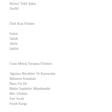
Birinci Tekil Şahıs
Xerîbî
Özel Kısa Filmler
Inıkas
Sabah
Aktör
Işıklık
Uzun Metraj Yarışma Filmleri
Ağustos Böcekleri Ve Karıncalar
Babamın Kanatları
Bana Git De
Bütün Saadetler Mümkündür
Mor Ufuklar
Sarı Sıcak
Siyah Karga