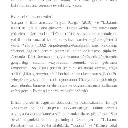
Lale’nin kapanış törenine ev sahipliği yaptı.
Evrensel sinemanın zaferi
Yarışan 7 film arasında “Siyah Karga” (2016) ve “Babamın
Kanatları” (2016) öne çıkıyordu. Tayfur Aydın Kürt sinemasının
yükselen değerlerinden. “İz”den (2011) sonra ikinci filminde de
yol filminin sanatsal kanadında şiirsel karelerle gövde gösterisi
yaptı. “Yol”a (1982) Angelopoulos-Kiarostami arası yaklaşım,
efsanevi öğelerle çarpıcı sinemasal anlar doğuruyor şüphesiz.
Zamanla ‘Kürt sinemasının çayır ozanına dönüşecek yönetmenin
geliştirdiği sinema vizyonunun sonunda ödül getirmesi
sevindirici. Beş kişilik jürinin üçünün Hollandalı olması, araya
belli ilişkiler girmeyince ödülün hak edene ulaşmasını sağladı. Bu
sebeple de yasaklı bir İranlı oyuncunun Türkiye’deki yolculuğu
uzun planlar, kamera kaydırmaları ve doğanın amansız kullanımı
zaferi gördü. Evrensel sinema mükafatlandırıldı.
Erhan Tuncer’in Ağustos Böcekleri ve Karıncalarının En İyi
Yönetmen ödülüne ulaşması hakkaniyetliydi. Ödülü onunla
paylaşsa da amatör kamera sallantılarından ibaret gibi duran “Sarı
Sıcak” dışındaki ödüller yerindeydi. Onun yerine “Babamın
Kanatları” da bir şeyler alabilirdi. “Toprak” ve “Birinci Tekil