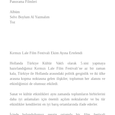
Panorama Filmleri
Albüm
Selvı Boylum Al Yazmalım
Toz
Kırmızı Lale Film Festivali Ekim Ayına Ertelendi
Hollanda Türkiye Kültür Vakfı olarak 5.sini yapmaya
hazırlandığımız Kırmızı Lale Film Festivali’ne az bir zaman
kala, Türkiye ile Hollanda arasındaki politik gerginlik ve iki ülke
arasına kopma noktasına gelen ilişkiler, toplumun her alanını ve
etkinliğimizi de olumsuz etkiledi.
Sanat ve kültür etkinlikleri aynı zamanda toplumların birbirlerini
daha iyi anlamaları için önemli açılım noktalarıdır ve bu tür
etkinlikler kendilerini en iyi barış ortamlarında ifade ederler.
İçinde bulunduğumuz gergin ortamda bir film festivali