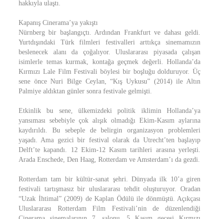
hakkıyla ulaştı.
Kapanış Cinerama’ya yakıştı
Nürnberg bir başlangıçtı. Ardından Frankfurt ve dahası geldi.
Yurtdışındaki Türk filmleri festivalleri arttıkça sinemamızın
beslenecek alanı da çoğalıyor. Uluslararası piyasada çalışan
isimlerle temas kurmak, kontağa geçmek değerli. Hollanda’da
Kırmızı Lale Film Festivali böylesi bir boşluğu dolduruyor. Üç
sene önce Nuri Bilge Ceylan, “Kış Uykusu” (2014) ile Altın
Palmiye aldıktan günler sonra festivale gelmişti.
Etkinlik bu sene, ülkemizdeki politik iklimin Hollanda’ya
yansıması sebebiyle çok alışık olmadığı Ekim-Kasım aylarına
kaydırıldı. Bu sebeple de belirgin organizasyon problemleri
yaşadı. Ama gezici bir festival olarak da Utrecht’ten başlayıp
Delft’te kapandı. 12 Ekim-12 Kasım tarihleri arasına yerleşti.
Arada Enschede, Den Haag, Rotterdam ve Amsterdam’ı da gezdi.
Rotterdam tam bir kültür-sanat şehri. Dünyada ilk 10’a giren
festivali tartışmasız bir uluslararası tehdit oluşturuyor. Oradan
“Uzak İhtimal” (2009) de Kaplan Ödülü ile dönmüştü. Açıkçası
Uluslararası Rotterdam Film Festivali’nin de düzenlendiği
Cinerama sinemalarının 7. salonu, 5 Kasım gecesi Kırmızı