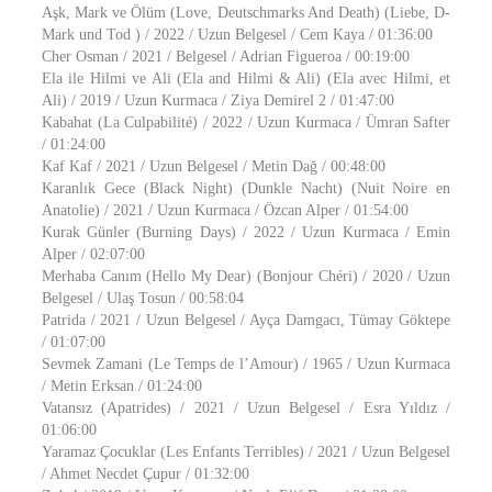
Aşk, Mark ve Ölüm (Love, Deutschmarks And Death) (Liebe, D-
Mark und Tod ) / 2022 / Uzun Belgesel / Cem Kaya / 01:36:00
Cher Osman / 2021 / Belgesel / Adrian Figueroa / 00:19:00
Ela ile Hilmi ve Ali (Ela and Hilmi & Ali) (Ela avec Hilmi, et
Ali) / 2019 / Uzun Kurmaca / Ziya Demirel 2 / 01:47:00
Kabahat (La Culpabilité) / 2022 / Uzun Kurmaca / Ümran Safter
/ 01:24:00
Kaf Kaf / 2021 / Uzun Belgesel / Metin Dağ / 00:48:00
Karanlık Gece (Black Night) (Dunkle Nacht) (Nuit Noire en
Anatolie) / 2021 / Uzun Kurmaca / Özcan Alper / 01:54:00
Kurak Günler (Burning Days) / 2022 / Uzun Kurmaca / Emin
Alper / 02:07:00
Merhaba Canım (Hello My Dear) (Bonjour Chéri) / 2020 / Uzun
Belgesel / Ulaş Tosun / 00:58:04
Patrida / 2021 / Uzun Belgesel / Ayça Damgacı, Tümay Göktepe
/ 01:07:00
Sevmek Zamani (Le Temps de l’Amour) / 1965 / Uzun Kurmaca
/ Metin Erksan / 01:24:00
Vatansız (Apatrides) / 2021 / Uzun Belgesel / Esra Yıldız /
01:06:00
Yaramaz Çocuklar (Les Enfants Terribles) / 2021 / Uzun Belgesel
/ Ahmet Necdet Çupur / 01:32:00