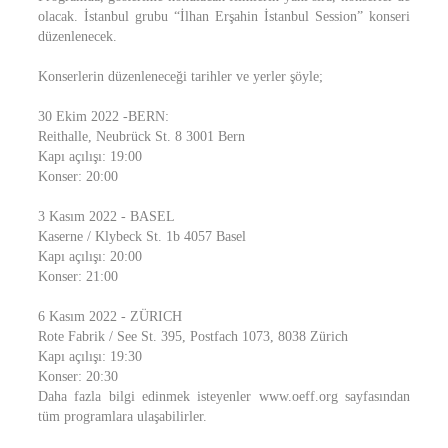
olacak. İstanbul grubu “İlhan Erşahin İstanbul Session” konseri
düzenlenecek.
Konserlerin düzenleneceği tarihler ve yerler şöyle;
30 Ekim 2022 -BERN:
Reithalle, Neubrück St. 8 3001 Bern
Kapı açılışı: 19:00
Konser: 20:00
3 Kasım 2022 - BASEL
Kaserne / Klybeck St. 1b 4057 Basel
Kapı açılışı: 20:00
Konser: 21:00
6 Kasım 2022 - ZÜRICH
Rote Fabrik / See St. 395, Postfach 1073, 8038 Zürich
Kapı açılışı: 19:30
Konser: 20:30
Daha fazla bilgi edinmek isteyenler www.oeff.org sayfasından
tüm programlara ulaşabilirler.