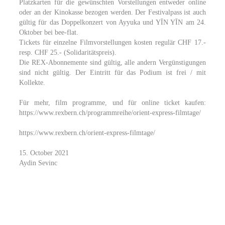
Platzkarten für die gewünschten Vorstellungen entweder online
oder an der Kinokasse bezogen werden. Der Festivalpass ist auch
gültig für das Doppelkonzert von Ayyuka und YĪN YĪN am 24.
Oktober bei bee-flat.
Tickets für einzelne Filmvorstellungen kosten regulär CHF 17.-
resp. CHF 25.- (Solidaritätspreis).
Die REX-Abonnemente sind gültig, alle andern Vergünstigungen
sind nicht gültig. Der Eintritt für das Podium ist frei / mit
Kollekte.
Für mehr, film programme, und für online ticket kaufen:
https://www.rexbern.ch/programmreihe/orient-express-filmtage/
https://www.rexbern.ch/orient-express-filmtage/
15. October 2021
Aydin Sevinc