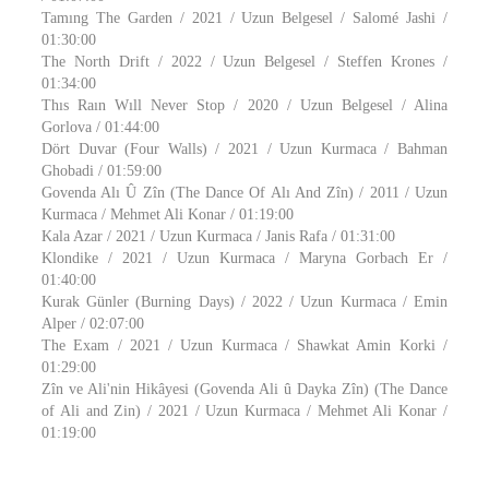
Tamıng The Garden / 2021 / Uzun Belgesel / Salomé Jashi /
01:30:00
The North Drift / 2022 / Uzun Belgesel / Steffen Krones /
01:34:00
Thıs Raın Wıll Never Stop / 2020 / Uzun Belgesel / Alina
Gorlova / 01:44:00
Dört Duvar (Four Walls) / 2021 / Uzun Kurmaca / Bahman
Ghobadi / 01:59:00
Govenda Alı Û Zîn (The Dance Of Alı And Zîn) / 2011 / Uzun
Kurmaca / Mehmet Ali Konar / 01:19:00
Kala Azar / 2021 / Uzun Kurmaca / Janis Rafa / 01:31:00
Klondike / 2021 / Uzun Kurmaca / Maryna Gorbach Er /
01:40:00
Kurak Günler (Burning Days) / 2022 / Uzun Kurmaca / Emin
Alper / 02:07:00
The Exam / 2021 / Uzun Kurmaca / Shawkat Amin Korki /
01:29:00
Zîn ve Ali'nin Hikâyesi (Govenda Ali û Dayka Zîn) (The Dance
of Ali and Zin) / 2021 / Uzun Kurmaca / Mehmet Ali Konar /
01:19:00