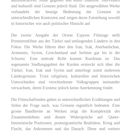
administrativen Sinne gegeben und somit manifest. Individuell
und kulturell sind Grenzen jedoch fluid. Die ausgewählten Werke
verhandeln die heutige Bedeutung der Grenzen in
unterschiedlichen Kontexten und zeigen deren Entstehung sowohl
in historischer wie auch politischer Hinsicht auf.
Die zweite Ausgabe der Orient Express Filmtage stellt
Premierenfilme aus der Türkei und umliegenden Ländern in den
Fokus: Die Werke führen über den Iran, Irak, Aserbaidschan,
Armenien, Syrien, Griechenland und Serbien gar bis in die
Schweiz. Eine zentrale Rolle kommt Kurdistan zu: Das
sogenannte Siedlungsgebiet der Kurden erstreckt sich über die
Türkei, Iran, Irak und Syrien und unterliegt somit mehreren
Ländergrenzen. Trotz religiösen, kulturellen und historischen
Unterschieden sind verschiedenste Volksgruppen ineinander
verwachsen, deren Existenz jedoch keine Anerkennung findet.
Die Filmschaffenden gehen in unterschiedlichen Erzählungen und
Stilen der Frage nach, was Grenzen eigentlich bedeuten. Eine
grosse Bandbreite an Werken zeigt die Komplexität des
Zusammenlebens und dessen Widersprüche auf. Queer-
feministische Positionen, postmigrantische Realitäten, Krieg und
Flucht, das Ankommen und das Danach: Diese und weitere