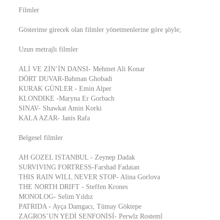
Filmler
Gösterime girecek olan filmler yönetmenlerine göre şöyle;
Uzun metrajlı filmler
ALİ VE ZİN’İN DANSI- Mehmet Ali Konar
DÖRT DUVAR-Bahman Ghobadi
KURAK GÜNLER - Emin Alper
KLONDIKE -Maryna Er Gorbach
SINAV- Shawkat Amin Korki
KALA AZAR- Janis Rafa
Belgesel filmler
AH GOZEL ISTANBUL - Zeynep Dadak
SURVIVING FORTRESS-Farshad Fadaian
THIS RAIN WILL NEVER STOP- Alina Gorlova
THE NORTH DRIFT - Steffen Krones
MONOLOG- Selim Yıldız
PATRIDA - Ayça Damgacı, Tümay Göktepe
ZAGROS’UN YEDİ SENFONİSİ- Perwîz Rostemî