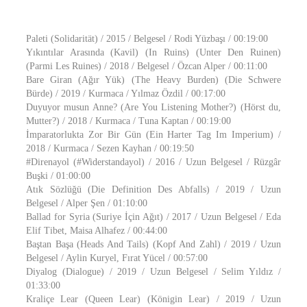
Paleti (Solidarität) / 2015 / Belgesel / Rodi Yüzbaşı / 00:19:00
Yıkıntılar Arasında (Kavil) (In Ruins) (Unter Den Ruinen)
(Parmi Les Ruines) / 2018 / Belgesel / Özcan Alper / 00:11:00
Bare Giran (Ağır Yük) (The Heavy Burden) (Die Schwere
Bürde) / 2019 / Kurmaca / Yılmaz Özdil / 00:17:00
Duyuyor musun Anne? (Are You Listening Mother?) (Hörst du,
Mutter?) / 2018 / Kurmaca / Tuna Kaptan / 00:19:00
İmparatorlukta Zor Bir Gün (Ein Harter Tag Im Imperium) /
2018 / Kurmaca / Sezen Kayhan / 00:19:50
#Direnayol (#Widerstandayol) / 2016 / Uzun Belgesel / Rüzgâr
Buşki / 01:00:00
Atık Sözlüğü (Die Definition Des Abfalls) / 2019 / Uzun
Belgesel / Alper Şen / 01:10:00
Ballad for Syria (Suriye İçin Ağıt) / 2017 / Uzun Belgesel / Eda
Elif Tibet, Maisa Alhafez / 00:44:00
Baştan Başa (Heads And Tails) (Kopf And Zahl) / 2019 / Uzun
Belgesel / Aylin Kuryel, Fırat Yücel / 00:57:00
Diyalog (Dialogue) / 2019 / Uzun Belgesel / Selim Yıldız /
01:33:00
Kraliçe Lear (Queen Lear) (Königin Lear) / 2019 / Uzun