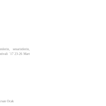
erin, senaristlerin,
stivali `17 23-26 Mart
Ersan Ocak