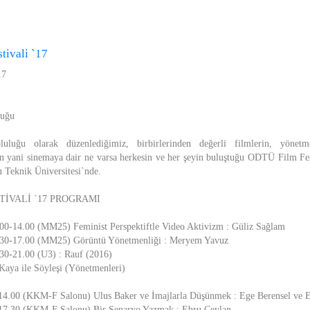
ivali `17
17
uğu
ğu olarak düzenlediğimiz, birbirlerinden değerli filmlerin, yönetmenl
ın yani sinemaya dair ne varsa herkesin ve her şeyin buluştuğu ODTÜ Film Fe
u Teknik Üniversitesi`nde.
TİVALİ `17 PROGRAMI
00-14.00 (MM25) Feminist Perspektiftle Video Aktivizm : Güliz Sağlam
.30-17.00 (MM25) Görüntü Yönetmenliği : Meryem Yavuz
30-21.00 (U3) : Rauf (2016)
Kaya ile Söyleşi (Yönetmenleri)
4.00 (KKM-F Salonu) Ulus Baker ve İmajlarla Düşünmek : Ege Berensel ve 
17.30 (KKM-F Salonu) Bir Senaryo Yazmak : Ebru Ceylan