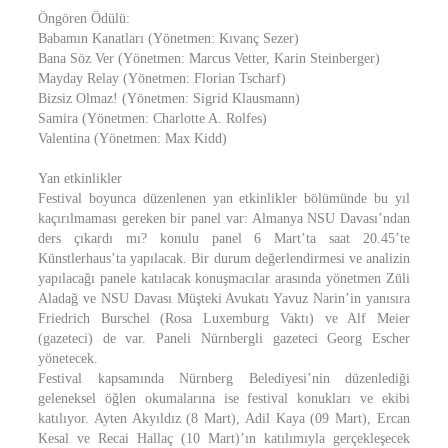
Öngören Ödülü:
Babamın Kanatları (Yönetmen: Kıvanç Sezer)
Bana Söz Ver (Yönetmen: Marcus Vetter, Karin Steinberger)
Mayday Relay (Yönetmen: Florian Tscharf)
Bizsiz Olmaz! (Yönetmen: Sigrid Klausmann)
Samira (Yönetmen: Charlotte A. Rolfes)
Valentina (Yönetmen: Max Kidd)
Yan etkinlikler
Festival boyunca düzenlenen yan etkinlikler bölümünde bu yıl
kaçırılmaması gereken bir panel var: Almanya NSU Davası’ndan
ders çıkardı mı? konulu panel 6 Mart’ta saat 20.45’te
Künstlerhaus’ta yapılacak. Bir durum değerlendirmesi ve analizin
yapılacağı panele katılacak konuşmacılar arasında yönetmen Züli
Aladağ ve NSU Davası Müşteki Avukatı Yavuz Narin’in yanısıra
Friedrich Burschel (Rosa Luxemburg Vaktı) ve Alf Meier
(gazeteci) de var. Paneli Nürnbergli gazeteci Georg Escher
yönetecek.
Festival kapsamında Nürnberg Belediyesi’nin düzenlediği
geleneksel öğlen okumalarına ise festival konukları ve ekibi
katılıyor. Ayten Akyıldız (8 Mart), Adil Kaya (09 Mart), Ercan
Kesal ve Recai Hallaç (10 Mart)’ın katılımıyla gerçekleşecek