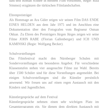
dass sein Roman Schnee in meinem Film vorkommt, Regie: Rıza
Sönmez) erzgänzen die türkischen Filmlandschaften.
Ehrenpreisträger
Als Hommage an Ara Güler zeigen wir seinen Film DAS ENDE
EINES HELDEN aus dem Jahr 1975 und im Anschluss eine
Dokumentation über den Fotografen vom Regisseur Osman
Okkan. Zu Ehren des Preisträgers Jürgen Jürges zeigen wir seine
Filme JOHN RABE (Florian Gallenberger) und ICH UND
KAMINSKI (Regie: Wolfgang Becker).
Schulvorstellungen
Das Filmfestival macht den Nürnberger Schulen mit
Sondervorstellungen ein besonderes Angebot. Für verschiedene
Klassenstufen stehen vier ausgesuchte Filme zur Wahl. Bereits
über 1500 Schüler sind für diese Vorstellungen angemeldet. Bei
einigen Schulvorstellungen sind die Künstler persönlich
anwesend. Wir freuen uns auf einen regen Austausch mit den
Kindern und Jugendlichen.
Künstlergespräche auf dem Festival
Künstlergespräche nehmen einen sehr wichtigen Platz im
Gesamtprogramm ein. Sie dienen dem direkten Austausch mit