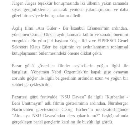
Jürgen Jürges teşekkür konuşmasında iki ülkenin yakın zamanda
siyasi gerginliklerden arınarak yeniden yakınlaşmasını ve daha
güzel bir seviyede buluşmalarını diledi.
Açılış filmi „Ara Güler - Bir İstanbul Efsanesi“nin ardından,
yönetmen Osman Okkan aydınlanmada kültür ve sanatın önemini
vurguladı. Bu yılın jüri başkanı Edgar Reitz ve FIPRESCI Genel
Sekreteri Klaus Eder ise eğitimin ve aydınlanmanın toplumsal
kutuplaşmanın önlenmesindeki öneme dikkat çekti.
Pazar günü gösterilen filmler seyircilerin yoğun ilgisi ile
karşılaştı. Yönetmen Nebil Özgentürk’ün kapalı gişe oynayan
zorunlu göçler ile ilgili belgeselinin ardından uzun ve yoğun bir
sohbet gerçekleştirildi.
Pazartesi günü festivalde “NSU Davası” ile ilgili “Kurbanlar -
Beni Unutmayın” adlı filmin gösteriminin ardından, Nürnberger
Nachrichten gazetesinden Georg Escher’in moderatörlüğünde
“Almanya NSU Davası’ndan ders çıkardı mı?” başlığı altında
gerçekleşen panel gençlerin katılımı ile büyük ilgi gördü.