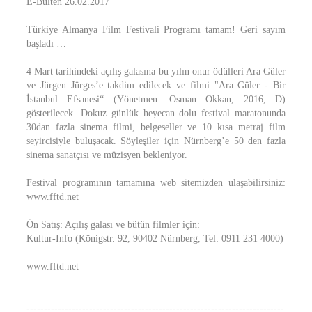
E-Bülten 26.02.2017
Türkiye Almanya Film Festivali Programı tamam! Geri sayım
başladı …
4 Mart tarihindeki açılış galasına bu yılın onur ödülleri Ara Güler
ve Jürgen Jürges’e takdim edilecek ve filmi "Ara Güler - Bir
İstanbul Efsanesi“ (Yönetmen: Osman Okkan, 2016, D)
gösterilecek. Dokuz günlük heyecan dolu festival maratonunda
30dan fazla sinema filmi, belgeseller ve 10 kısa metraj film
seyircisiyle buluşacak. Söyleşiler için Nürnberg’e 50 den fazla
sinema sanatçısı ve müzisyen bekleniyor.
Festival programının tamamına web sitemizden ulaşabilirsiniz:
www.fftd.net
Ön Satış: Açılış galası ve bütün filmler için:
Kultur-Info (Königstr. 92, 90402 Nürnberg, Tel: 0911 231 4000)
www.fftd.net
--------------------------------------------------------------------------