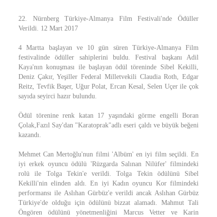
22. Nürnberg Türkiye-Almanya Film Festivali'nde Ödüller
Verildi. 12 Mart 2017
4 Martta başlayan ve 10 gün süren Türkiye-Almanya Film
festivalinde ödüller sahiplerini buldu. Festival başkanı Adil
Kaya'nın konuşması ile başlayan ödül töreninde Sibel Kekilli,
Deniz Çakır, Yeşiller Federal Milletvekili Claudia Roth, Edgar
Reitz, Tevfik Başer, Uğur Polat, Ercan Kesal, Selen Uçer ile çok
sayıda seyirci hazır bulundu.
Ödül törenine renk katan 17 yaşındaki görme engelli Boran
Çolak,Fazıl Say'dan "Karatoprak"adlı eseri çaldı ve büyük beğeni
kazandı.
Mehmet Can Mertoğlu'nun filmi 'Albüm' en iyi film seçildi. En
iyi erkek oyuncu ödülü 'Rüzgarda Salınan Nilüfer' filmindeki
rolü ile Tolga Tekin'e verildi. Tolga Tekin ödülünü Sibel
Kekilli'nin elinden aldı. En iyi Kadın oyuncu Kor filmindeki
performansı ile Aslıhan Gürbüz'e verildi ancak Aslıhan Gürbüz
Türkiye'de olduğu için ödülünü bizzat alamadı. Mahmut Tali
Öngören ödülünü yönetmenliğini Marcus Vetter ve Karin