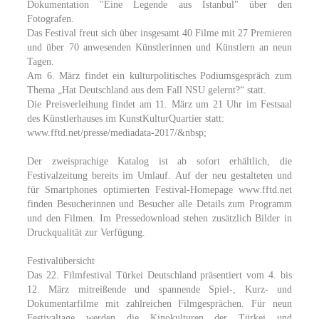
Dokumentation "Eine Legende aus Istanbul" über den
Fotografen.
Das Festival freut sich über insgesamt 40 Filme mit 27 Premieren
und über 70 anwesenden Künstlerinnen und Künstlern an neun
Tagen.
Am 6. März findet ein kulturpolitisches Podiumsgespräch zum
Thema „Hat Deutschland aus dem Fall NSU gelernt?“ statt.
Die Preisverleihung findet am 11. März um 21 Uhr im Festsaal
des Künstlerhauses im KunstKulturQuartier statt:
www.fftd.net/presse/mediadata-2017/&nbsp;
Der zweisprachige Katalog ist ab sofort erhältlich, die
Festivalzeitung bereits im Umlauf. Auf der neu gestalteten und
für Smartphones optimierten Festival-Homepage www.fftd.net
finden Besucherinnen und Besucher alle Details zum Programm
und den Filmen. Im Pressedownload stehen zusätzlich Bilder in
Druckqualität zur Verfügung.
Festivalübersicht
Das 22. Filmfestival Türkei Deutschland präsentiert vom 4. bis
12. März mitreißende und spannende Spiel-, Kurz- und
Dokumentarfilme mit zahlreichen Filmgesprächen. Für neun
Festivaltage werden die Kinokulturen der Türkei und