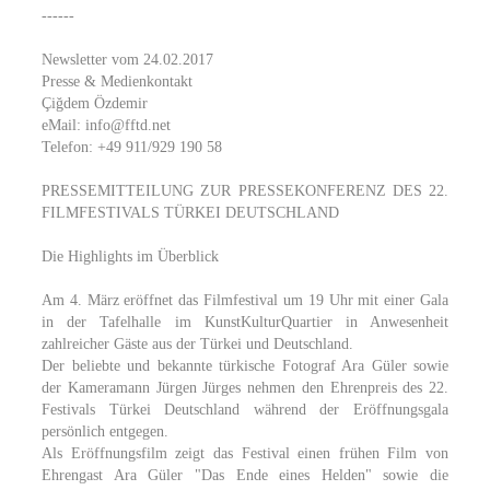
------
Newsletter vom 24.02.2017
Presse & Medienkontakt
Çiğdem Özdemir
eMail: info@fftd.net
Telefon: +49 911/929 190 58
PRESSEMITTEILUNG ZUR PRESSEKONFERENZ DES 22.
FILMFESTIVALS TÜRKEI DEUTSCHLAND
Die Highlights im Überblick
Am 4. März eröffnet das Filmfestival um 19 Uhr mit einer Gala
in der Tafelhalle im KunstKulturQuartier in Anwesenheit
zahlreicher Gäste aus der Türkei und Deutschland.
Der beliebte und bekannte türkische Fotograf Ara Güler sowie
der Kameramann Jürgen Jürges nehmen den Ehrenpreis des 22.
Festivals Türkei Deutschland während der Eröffnungsgala
persönlich entgegen.
Als Eröffnungsfilm zeigt das Festival einen frühen Film von
Ehrengast Ara Güler "Das Ende eines Helden" sowie die