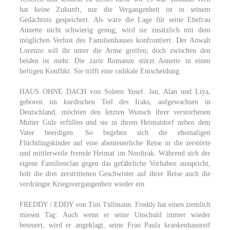
hat keine Zukunft, nur die Vergangenheit ist in seinem
Gedächtnis gespeichert. Als wäre die Lage für seine Ehefrau
Annette nicht schwierig genug, wird sie zusätzlich mit dem
möglichen Verlust des Familienhauses konfrontiert. Der Anwalt
Lorenzo soll ihr unter die Arme greifen; doch zwischen den
beiden ist mehr. Die zarte Romanze stürzt Annette in einen
heftigen Konflikt. Sie trifft eine radikale Entscheidung.
HAUS OHNE DACH von Soleen Yusef. Jan, Alan und Liya,
geboren im kurdischen Teil des Iraks, aufgewachsen in
Deutschland, möchten den letzten Wunsch ihrer verstorbenen
Mutter Gule erfüllen und sie in ihrem Heimatdorf neben dem
Vater beerdigen. So begeben sich die ehemaligen
Flüchtlingskinder auf eine abenteuerliche Reise in die zerstörte
und mittlerweile fremde Heimat im Nordirak. Während sich der
eigene Familienclan gegen das gefährliche Vorhaben ausspricht,
holt die drei zerstrittenen Geschwister auf ihrer Reise auch die
verdrängte Kriegsvergangenheit wieder ein.
FREDDY / EDDY von Tini Tüllmann. Freddy hat einen ziemlich
miesen Tag: Auch wenn er seine Unschuld immer wieder
beteuert, wird er angeklagt, seine Frau Paula krankenhausreif