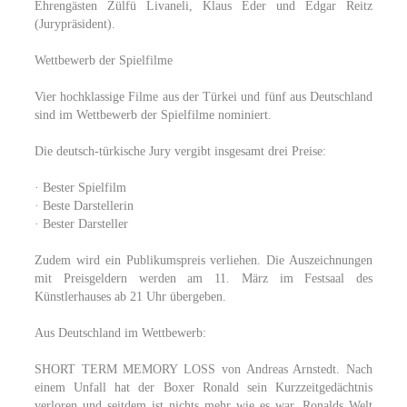
Ehrengästen Zülfü Livaneli, Klaus Eder und Edgar Reitz
(Jurypräsident).
Wettbewerb der Spielfilme
Vier hochklassige Filme aus der Türkei und fünf aus Deutschland
sind im Wettbewerb der Spielfilme nominiert.
Die deutsch-türkische Jury vergibt insgesamt drei Preise:
· Bester Spielfilm
· Beste Darstellerin
· Bester Darsteller
Zudem wird ein Publikumspreis verliehen. Die Auszeichnungen
mit Preisgeldern werden am 11. März im Festsaal des
Künstlerhauses ab 21 Uhr übergeben.
Aus Deutschland im Wettbewerb:
SHORT TERM MEMORY LOSS von Andreas Arnstedt. Nach
einem Unfall hat der Boxer Ronald sein Kurzzeitgedächtnis
verloren und seitdem ist nichts mehr wie es war. Ronalds Welt