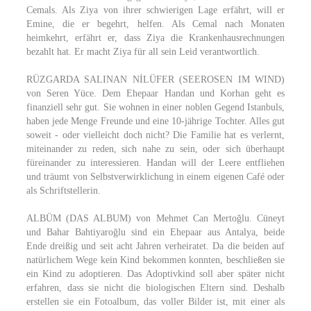
Cemals. Als Ziya von ihrer schwierigen Lage erfährt, will er
Emine, die er begehrt, helfen. Als Cemal nach Monaten
heimkehrt, erfährt er, dass Ziya die Krankenhausrechnungen
bezahlt hat. Er macht Ziya für all sein Leid verantwortlich.
RÜZGARDA SALINAN NİLÜFER (SEEROSEN IM WIND)
von Seren Yüce. Dem Ehepaar Handan und Korhan geht es
finanziell sehr gut. Sie wohnen in einer noblen Gegend Istanbuls,
haben jede Menge Freunde und eine 10-jährige Tochter. Alles gut
soweit - oder vielleicht doch nicht? Die Familie hat es verlernt,
miteinander zu reden, sich nahe zu sein, oder sich überhaupt
füreinander zu interessieren. Handan will der Leere entfliehen
und träumt von Selbstverwirklichung in einem eigenen Café oder
als Schriftstellerin.
ALBÜM (DAS ALBUM) von Mehmet Can Mertoğlu. Cüneyt
und Bahar Bahtiyaroğlu sind ein Ehepaar aus Antalya, beide
Ende dreißig und seit acht Jahren verheiratet. Da die beiden auf
natürlichem Wege kein Kind bekommen konnten, beschließen sie
ein Kind zu adoptieren. Das Adoptivkind soll aber später nicht
erfahren, dass sie nicht die biologischen Eltern sind. Deshalb
erstellen sie ein Fotoalbum, das voller Bilder ist, mit einer als