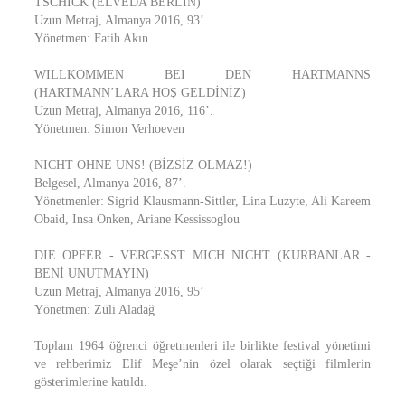
TSCHICK (ELVEDA BERLİN)
Uzun Metraj, Almanya 2016, 93’.
Yönetmen: Fatih Akın
WILLKOMMEN BEI DEN HARTMANNS
(HARTMANN’LARA HOŞ GELDİNİZ)
Uzun Metraj, Almanya 2016, 116’.
Yönetmen: Simon Verhoeven
NICHT OHNE UNS! (BİZSİZ OLMAZ!)
Belgesel, Almanya 2016, 87’.
Yönetmenler: Sigrid Klausmann-Sittler, Lina Luzyte, Ali Kareem
Obaid, Insa Onken, Ariane Kessissoglou
DIE OPFER - VERGESST MICH NICHT (KURBANLAR -
BENİ UNUTMAYIN)
Uzun Metraj, Almanya 2016, 95’
Yönetmen: Züli Aladağ
Toplam 1964 öğrenci öğretmenleri ile birlikte festival yönetimi
ve rehberimiz Elif Meşe’nin özel olarak seçtiği filmlerin
gösterimlerine katıldı.