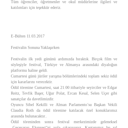
Tüm öğrenciler, öğretmenler ve okul müdürlerine ilgileri ve
katılımları için teşekkür ederiz.
E-Bülten 11.03.2017
Festivalin Sonuna Yaklaşırken
Festivalin ilk yedi gününü ardımızda bıraktık. Birçok film ve
söyleşiyle festival, Türkiye ve Almanya arasındaki diyaloğun
platformu haline geldi.
Cumartesi günü jüriler yarışma bölümlerindeki toplam sekiz ödül
için kararlarını verecektir.
Ödül törenine Cumartesi, saat 21:00 itibariyle seyirciler ve Edgar
Reitz, Tevfik Başer, Uğur Polat, Ercan Kesal, Selen Uçer gibi
sanatçılar da davetlimizdir.
Oyuncu Sibel Kekilli ve Alman Parlamento’su Başkan Vekili
Claudia Roth da ödül törenine katılacak özel konuklarımız
arasında bulunacaktır..
Ödül töreninden sonra festival merkezimizde geleneksel
„Geceyarısı Ekspresi“ni yola çıkarıyoruz. Kaptanımız bu yıl