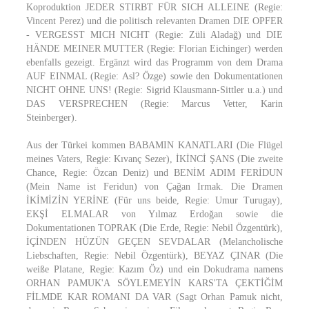
Koproduktion JEDER STIRBT FÜR SICH ALLEINE (Regie:
Vincent Perez) und die politisch relevanten Dramen DIE OPFER
- VERGESST MICH NICHT (Regie: Züli Aladağ) und DIE
HÄNDE MEINER MUTTER (Regie: Florian Eichinger) werden
ebenfalls gezeigt. Ergänzt wird das Programm von dem Drama
AUF EINMAL (Regie: Asl? Özge) sowie den Dokumentationen
NICHT OHNE UNS! (Regie: Sigrid Klausmann-Sittler u.a.) und
DAS VERSPRECHEN (Regie: Marcus Vetter, Karin
Steinberger).
Aus der Türkei kommen BABAMIN KANATLARI (Die Flügel
meines Vaters, Regie: Kıvanç Sezer), İKİNCİ ŞANS (Die zweite
Chance, Regie: Özcan Deniz) und BENİM ADIM FERİDUN
(Mein Name ist Feridun) von Çağan Irmak. Die Dramen
İKİMİZİN YERİNE (Für uns beide, Regie: Umur Turugay),
EKŞİ ELMALAR von Yılmaz Erdoğan sowie die
Dokumentationen TOPRAK (Die Erde, Regie: Nebil Özgentürk),
İÇİNDEN HÜZÜN GEÇEN SEVDALAR (Melancholische
Liebschaften, Regie: Nebil Özgentürk), BEYAZ ÇINAR (Die
weiße Platane, Regie: Kazım Öz) und ein Dokudrama namens
ORHAN PAMUK'A SÖYLEMEYİN KARS'TA ÇEKTİĞİM
FİLMDE KAR ROMANI DA VAR (Sagt Orhan Pamuk nicht,