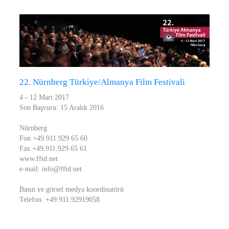
22. Nürnberg Türkiye/Almanya Film Festivali
4 - 12 Mart 2017
Son Başvuru: 15 Aralık 2016
Nürnberg
Fon +49.911.929 65 60
Fax +49.911.929 65 61
www.fftd.net
e-mail: info@fftd.net
Basın ve görsel medya koordinatörü
Telefon: +49.911.92919058