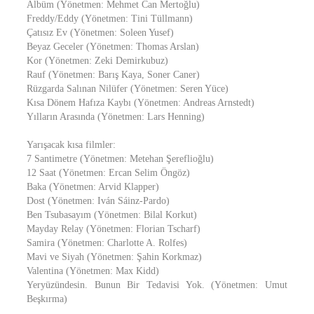
Albüm (Yönetmen: Mehmet Can Mertoğlu)
Freddy/Eddy (Yönetmen: Tini Tüllmann)
Çatısız Ev (Yönetmen: Soleen Yusef)
Beyaz Geceler (Yönetmen: Thomas Arslan)
Kor (Yönetmen: Zeki Demirkubuz)
Rauf (Yönetmen: Barış Kaya, Soner Caner)
Rüzgarda Salınan Nilüfer (Yönetmen: Seren Yüce)
Kısa Dönem Hafıza Kaybı (Yönetmen: Andreas Arnstedt)
Yılların Arasında (Yönetmen: Lars Henning)
Yarışacak kısa filmler:
7 Santimetre (Yönetmen: Metehan Şereflioğlu)
12 Saat (Yönetmen: Ercan Selim Öngöz)
Baka (Yönetmen: Arvid Klapper)
Dost (Yönetmen: Iván Sáinz-Pardo)
Ben Tsubasayım (Yönetmen: Bilal Korkut)
Mayday Relay (Yönetmen: Florian Tscharf)
Samira (Yönetmen: Charlotte A. Rolfes)
Mavi ve Siyah (Yönetmen: Şahin Korkmaz)
Valentina (Yönetmen: Max Kidd)
Yeryüzündesin. Bunun Bir Tedavisi Yok. (Yönetmen: Umut
Beşkırma)