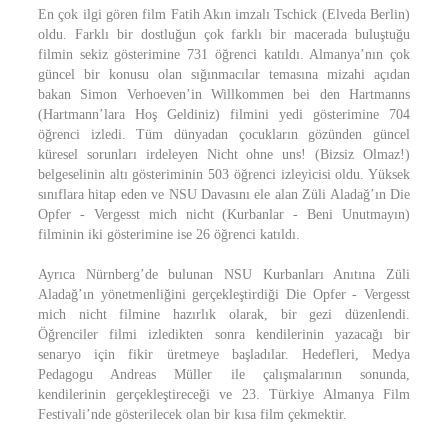
En çok ilgi gören film Fatih Akın imzalı Tschick (Elveda Berlin)
oldu. Farklı bir dostluğun çok farklı bir macerada buluştuğu
filmin sekiz gösterimine 731 öğrenci katıldı. Almanya’nın çok
güncel bir konusu olan sığınmacılar temasına mizahi açıdan
bakan Simon Verhoeven’in Willkommen bei den Hartmanns
(Hartmann’lara Hoş Geldiniz) filmini yedi gösterimine 704
öğrenci izledi. Tüm dünyadan çocukların gözünden güncel
küresel sorunları irdeleyen Nicht ohne uns! (Bizsiz Olmaz!)
belgeselinin altı gösteriminin 503 öğrenci izleyicisi oldu. Yüksek
sınıflara hitap eden ve NSU Davasını ele alan Züli Aladağ’ın Die
Opfer - Vergesst mich nicht (Kurbanlar - Beni Unutmayın)
filminin iki gösterimine ise 26 öğrenci katıldı.
Ayrıca Nürnberg’de bulunan NSU Kurbanları Anıtına Züli
Aladağ’ın yönetmenliğini gerçekleştirdiği Die Opfer - Vergesst
mich nicht filmine hazırlık olarak, bir gezi düzenlendi.
Öğrenciler filmi izledikten sonra kendilerinin yazacağı bir
senaryo için fikir üretmeye başladılar. Hedefleri, Medya
Pedagogu Andreas Müller ile çalışmalarının sonunda,
kendilerinin gerçekleştireceği ve 23. Türkiye Almanya Film
Festivali’nde gösterilecek olan bir kısa film çekmektir.