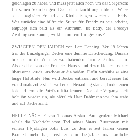
geschlagen zu haben und muss jetzt auch noch um das Sorgerecht
für seinen Sohn bangen. Doch dann taucht unglaublicher Weise
sein imaginärer Freund aus Kindheitstagen wieder auf: Eddy.
Was zunächst eine hilfreiche Stütze für Freddy zu sein scheint,
entpuppt sich bald als ein Albtraum. Ist Eddy, der Freddys
Zwilling sein könnte, wirklich nur ein Hirngespinst?
ZWISCHEN DEN JAHREN von Lars Henning. Vor 18 Jahren
traf der Einzelgänger Becker eine dumme Entscheidung. Damals
brach er in die Villa der wohlhabenden Familie Dahlmann ein.
Als er dabei von der Frau des Hauses und deren kleiner Tochter
überrascht wurde, erschoss er die beiden. Dafür verbüßte er eine
lange Haftstrafe. Nun wird Becker entlassen und bereut seine Tat
von damals zutiefst. Er will einen Neuanfang starten, findet einen
Job und lernt die Putzfrau Rita kennen. Doch die Vergangenheit
holt ihn wieder ein, als plötzlich Herr Dahlmann vor ihm steht
und auf Rache sinnt.
HELLE NÄCHTE von Thomas Arslan. Bauingenieur Michael
erhält die Nachricht vom Tod seines Vaters. Zusammen mit
seinem 14-jährigen Sohn Luis, zu dem er seit Jahren keinen
Kontakt mehr hat, reist er zum Begräbnis ins nördliche