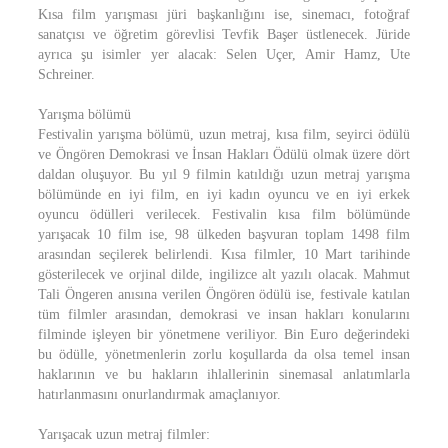
Kısa film yarışması jüri başkanlığını ise, sinemacı, fotoğraf
sanatçısı ve öğretim görevlisi Tevfik Başer üstlenecek. Jüride
ayrıca şu isimler yer alacak: Selen Uçer, Amir Hamz, Ute
Schreiner.
Yarışma bölümü
Festivalin yarışma bölümü, uzun metraj, kısa film, seyirci ödülü
ve Öngören Demokrasi ve İnsan Hakları Ödülü olmak üzere dört
daldan oluşuyor. Bu yıl 9 filmin katıldığı uzun metraj yarışma
bölümünde en iyi film, en iyi kadın oyuncu ve en iyi erkek
oyuncu ödülleri verilecek. Festivalin kısa film bölümünde
yarışacak 10 film ise, 98 ülkeden başvuran toplam 1498 film
arasından seçilerek belirlendi. Kısa filmler, 10 Mart tarihinde
gösterilecek ve orjinal dilde, ingilizce alt yazılı olacak. Mahmut
Tali Öngeren anısına verilen Öngören ödülü ise, festivale katılan
tüm filmler arasından, demokrasi ve insan hakları konularını
filminde işleyen bir yönetmene veriliyor. Bin Euro değerindeki
bu ödülle, yönetmenlerin zorlu koşullarda da olsa temel insan
haklarının ve bu hakların ihlallerinin sinemasal anlatımlarla
hatırlanmasını onurlandırmak amaçlanıyor.
Yarışacak uzun metraj filmler: