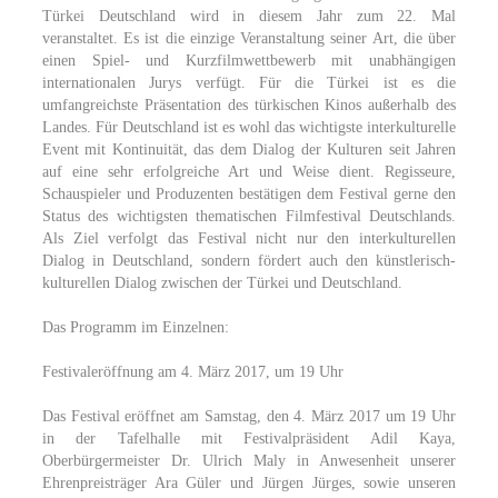
Türkei Deutschland wird in diesem Jahr zum 22. Mal
veranstaltet. Es ist die einzige Veranstaltung seiner Art, die über
einen Spiel- und Kurzfilmwettbewerb mit unabhängigen
internationalen Jurys verfügt. Für die Türkei ist es die
umfangreichste Präsentation des türkischen Kinos außerhalb des
Landes. Für Deutschland ist es wohl das wichtigste interkulturelle
Event mit Kontinuität, das dem Dialog der Kulturen seit Jahren
auf eine sehr erfolgreiche Art und Weise dient. Regisseure,
Schauspieler und Produzenten bestätigen dem Festival gerne den
Status des wichtigsten thematischen Filmfestival Deutschlands.
Als Ziel verfolgt das Festival nicht nur den interkulturellen
Dialog in Deutschland, sondern fördert auch den künstlerisch-
kulturellen Dialog zwischen der Türkei und Deutschland.
Das Programm im Einzelnen:
Festivaleröffnung am 4. März 2017, um 19 Uhr
Das Festival eröffnet am Samstag, den 4. März 2017 um 19 Uhr
in der Tafelhalle mit Festivalpräsident Adil Kaya,
Oberbürgermeister Dr. Ulrich Maly in Anwesenheit unserer
Ehrenpreisträger Ara Güler und Jürgen Jürges, sowie unseren