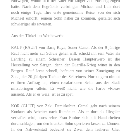
Norwegen, wohin sich der Vater vor langer Zeit zurückgezogen
hatte. Nach dem Begräbnis verbringen Michael und Luis dort
noch einige Tage. Ihre erste gemeinsame Reise, von der sich
Michael erhofft, seinem Sohn näher zu kommen, gestaltet sich
schwieriger als erwarten.
Aus der Türkei im Wettbewerb:
RAUF (RAUF) von Barış Kaya, Soner Caner. Als der 9-jährige
Rauf nicht mehr zur Schule gehen will, schickt ihn sein Vater als
Lehrling zu einem Schreiner. Dessen Haupterwerb ist die
Herstellung von Särgen, denn der Guerilla-Krieg wütet in den
Bergen. Rauf lernt schnell, befeuert von seiner Zuneigung zu
Zana, der 20-jährigen Tochter des Schreiners. Nur zu gern nimmt
er ihren Auftrag an, einen rosafarbenen Schal aus der Stadt
mitzubringen -allein: Er weiß nicht, wie die Farbe »Rosa«
aussieht. Als er es weiß, ist es zu spät.
KOR (GLUT) von Zeki Demirkubuz. Cemal geht nach seinem
Konkurs als Arbeiter nach Rumänien. Als er dort als Illegaler
verhaftet wird, muss seine Frau Emine sich mit Handarbeiten
durchschlagen, um den kranken Sohn operieren lassen zu können.
In der Nähwerkstatt begegnet sie Ziya, dem früheren Chef