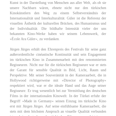
Kunst in der Darstellung von Menschen aus aller Welt, als ob sie
unsere Nachbarn wären, ebnete nicht nur den türkischen
Kinokünstlern den Weg zu einem Selbstverständnis der
Internationalität und Interkulturalität. Güler ist die Referenz der
visuellen Ästhetik der kulturellen Brücken, des Humanismus und
der Individualität. Die bildhafte Intensität vieler der uns
bekannten Kino-Werke haben wir seinem Lebenswerk, der
»École Ara Güler«, zu verdanken.
Jürgen Jürges erhält den Ehrenpreis des Festivals für seine ganz
außerordentliche cinéastische Kontinuität und sein Engagement
im türkischen Kino in Zusammenarbeit mit den renommierten
Regisseuren. Nicht nur für die türkischen Regisseure war er stets
der Garant für sensible Qualität in Bild, Licht, Raum und
Perspektive. Mit seiner Souveränität in der Kameraarbeit, die in
Hollywood richtigerweise mit »Director of Photography«
respektiert wird, war er die ideale Hand und das Auge seiner
Regisseure. Er trug wesentlich bei zur Vermittlung des deutschen
Films in der internationalen Kinowelt. In der Türkei erfuhr der
Begriff »Made in Germany« seinen Einzug ins türkische Kino
erst mit Jürgen Jürges. Auf seine einfühlsame Kameraarbeit, die
stets mit dem höchsten Anspruch an visuelle Qualität verbunden