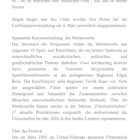
ist - ob im deutschen oder türkischen Film - war und ist immer
Verlass.
Jürgen Jürges und Ara Güler werden Ihre Preise bei der
Eröffnungsveranstaltung am 4. März persönlich entgegennehmen.
Spannende Kinounterhaltung: die Wettbewerbe
Das Herzstück des Programms bilden die Wettbewerbe mit
insgesamt 19 Spiel- und Kurzfilmen, die ein breites Spektrum an
unterschiedlichen sozialkritischen, politischen und
gesellschaftlichen Themen abdecken. Zwei hochkarätig besetzte
Jurys prämieren die Gewinner. Jurypräsident des
Spielfilmwettbewerbs ist der preisgekrönte Regisseur Edgar
Reitz. Der Kurzfilmjury steht Regisseur Tevfik Başer vor. Viele
der ausgewählten Filme spielen vor einem politischen
Hintergrund und behandeln das Zusammenleben zwischen
Menschen unterschiedlichster kultureller Herkunft. Über die
Wettbewerbe hinaus werden in der Sektion „Filmlandschaften“
17 aktuelle Produktionen vorgestellt, die stellvertretend das
Filmschaffen im Jahr 2016 in den beiden Ländern repräsentieren.
Über das Festival
Das im Jahre 1992 als Türkei-Filmtage gestartete Filmfestival