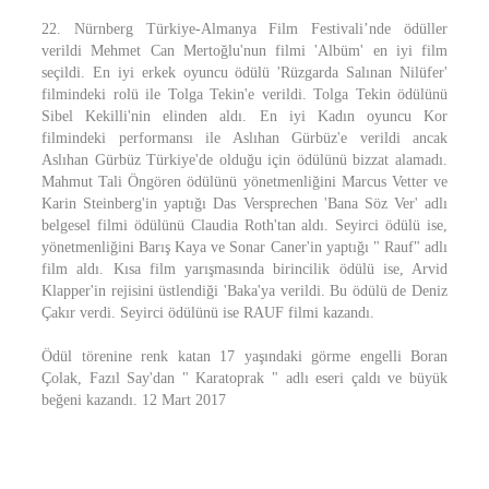
22. Nürnberg Türkiye-Almanya Film Festivali’nde ödüller
verildi Mehmet Can Mertoğlu'nun filmi 'Albüm' en iyi film
seçildi. En iyi erkek oyuncu ödülü 'Rüzgarda Salınan Nilüfer'
filmindeki rolü ile Tolga Tekin'e verildi. Tolga Tekin ödülünü
Sibel Kekilli'nin elinden aldı. En iyi Kadın oyuncu Kor
filmindeki performansı ile Aslıhan Gürbüz'e verildi ancak
Aslıhan Gürbüz Türkiye'de olduğu için ödülünü bizzat alamadı.
Mahmut Tali Öngören ödülünü yönetmenliğini Marcus Vetter ve
Karin Steinberg'in yaptığı Das Versprechen 'Bana Söz Ver' adlı
belgesel filmi ödülünü Claudia Roth'tan aldı. Seyirci ödülü ise,
yönetmenliğini Barış Kaya ve Sonar Caner'in yaptığı " Rauf" adlı
film aldı. Kısa film yarışmasında birincilik ödülü ise, Arvid
Klapper'in rejisini üstlendiği 'Baka'ya verildi. Bu ödülü de Deniz
Çakır verdi. Seyirci ödülünü ise RAUF filmi kazandı.
Ödül törenine renk katan 17 yaşındaki görme engelli Boran
Çolak, Fazıl Say'dan " Karatoprak " adlı eseri çaldı ve büyük
beğeni kazandı. 12 Mart 2017