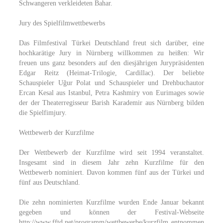
Schwangeren verkleideten Bahar.
Jury des Spielfilmwettbewerbs
Das Filmfestival Türkei Deutschland freut sich darüber, eine
hochkarätige Jury in Nürnberg willkommen zu heißen: Wir
freuen uns ganz besonders auf den diesjährigen Jurypräsidenten
Edgar Reitz (Heimat-Trilogie, Cardillac). Der beliebte
Schauspieler Uğur Polat und Schauspieler und Drehbuchautor
Ercan Kesal aus Istanbul, Petra Kashmiry von Eurimages sowie
der der Theaterregisseur Barish Karademir aus Nürnberg bilden
die Spielfimjury.
Wettbewerb der Kurzfilme
Der Wettbewerb der Kurzfilme wird seit 1994 veranstaltet.
Insgesamt sind in diesem Jahr zehn Kurzfilme für den
Wettbewerb nominiert. Davon kommen fünf aus der Türkei und
fünf aus Deutschland.
Die zehn nominierten Kurzfilme wurden Ende Januar bekannt
gegeben und können der Festival-Webseite
http://www.fftd.net/programm/wettbewerbe/kurzfilm entnommen