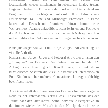
Deutschlands wieder miteinander in lebendigen Dialog treten.
Insgesamt laufen 40 Filme aus der Türkei und Deutschland im
Programm des wichtigsten interkulturellen Filmfestivals
Deutschlands. 14 Filme sind Nürnberger Premieren, 12 Filme
laufen als Deutschland Premieren, hinzu kommt eine
Weltpremiere. Achtzig akkreditierte KünstlerInnen und Fachleute
des türkischen und deutschen Kinos werden Nürnberg besuchen
und an zahlreichen Diskussionen und Filmgesprächen teilnehmen.
Ehrenpreisträger Ara Güler und Jürgen Jürges - Auszeichnung für
visuelle Ästhetik
Kameramann Jürgen Jürges und Fotograf Ara Güler erhalten den
„Ehrenpreis“ des Festivals. Das Festival zeichnet bei der 22.
Auflage zwei herausragende Künstler aus, die mit ihrem
künstlerischen Schaffen die visuelle Ästhetik der internationalen
Foto-Kinokunst über mehrere Generationen hinweg nachhaltig
beeinflusst haben.
Ara Güler erhält den Ehrenpreis des Festivals für seine tragende
Rolle in der Internationalisierung des Kunstverständnisses der
Türkei nach den 50er Jahren. Seine individuelle Perspektive, in
der immer wieder der Mensch in den Mittelpunk rückt, seine