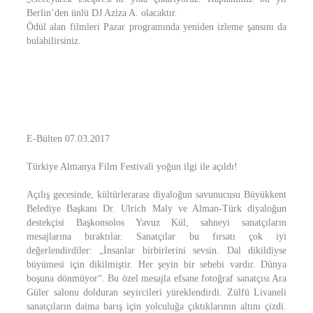
Berlin’den ünlü DJ Aziza A. olacaktır.
Ödül alan filmleri Pazar programında yeniden izleme şansını da
bulabilirsiniz.
E-Bülten 07.03.2017
Türkiye Almanya Film Festivali yoğun ilgi ile açıldı!
Açılış gecesinde, kültürlerarası diyaloğun savunucusu Büyükkent
Belediye Başkanı Dr. Ulrich Maly ve Alman-Türk diyaloğun
destekçisi Başkonsolos Yavuz Kül, sahneyi sanatçıların
mesajlarına bıraktılar. Sanatçılar bu fırsatı çok iyi
değerlendirdiler: „İnsanlar birbirlerini sevsin. Dal dikildiyse
büyümesi için dikilmiştir. Her şeyin bir sebebi vardır. Dünya
boşuna dönmüyor“. Bu özel mesajla efsane fotoğraf sanatçısı Ara
Güler salonu dolduran seyircileri yüreklendirdi. Zülfü Livaneli
sanatçıların daima barış için yolculuğa çıktıklarının altını çizdi.