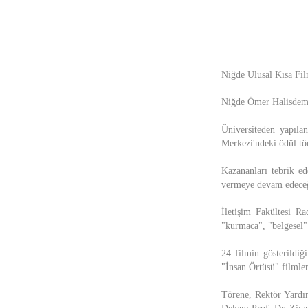
Niğde Ulusal Kısa Film
Niğde Ömer Halisdemir
Üniversiteden yapıla
Merkezi'ndeki ödül tör
Kazananları tebrik e
vermeye devam edeceğiz
İletişim Fakültesi R
"kurmaca", "belgesel" 
24 filmin gösterildiğ
"İnsan Örtüsü" filmle
Törene, Rektör Yardım