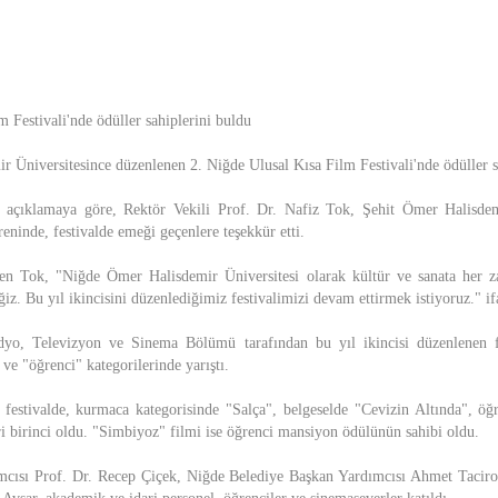
 Festivali'nde ödüller sahiplerini buldu
 Üniversitesince düzenlenen 2. Niğde Ulusal Kısa Film Festivali'nde ödüller s
n açıklamaya göre, Rektör Vekili Prof. Dr. Nafiz Tok, Şehit Ömer Halisd
eninde, festivalde emeği geçenlere teşekkür etti.
den Tok, "Niğde Ömer Halisdemir Üniversitesi olarak kültür ve sanata her
. Bu yıl ikincisini düzenlediğimiz festivalimizi devam ettirmek istiyoruz." ifa
adyo, Televizyon ve Sinema Bölümü tarafından bu yıl ikincisi düzenlenen fes
ve "öğrenci" kategorilerinde yarıştı.
i festivalde, kurmaca kategorisinde "Salça", belgeselde "Cevizin Altında", öğr
ri birinci oldu. "Simbiyoz" filmi ise öğrenci mansiyon ödülünün sahibi oldu.
cısı Prof. Dr. Recep Çiçek, Niğde Belediye Başkan Yardımcısı Ahmet Taciroğ