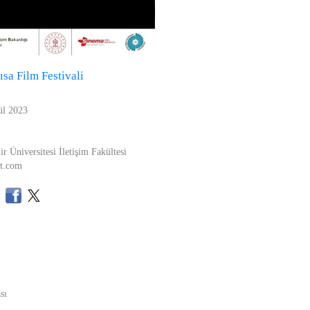
ısa Film Festivali
ül 2023
 Üniversitesi İletişim Fakültesi
st.com
sı