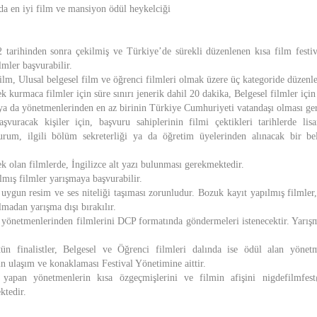
nda en iyi film ve mansiyon ödül heykelciği
tarihinden sonra çekilmiş ve Türkiye’de sürekli düzenlenen kısa film festiv
mler başvurabilir.
ilm, Ulusal belgesel film ve öğrenci filmleri olmak üzere üç kategoride düzenle
 kurmaca filmler için süre sınırı jenerik dahil 20 dakika, Belgesel filmler için
a da yönetmenlerinden en az birinin Türkiye Cumhuriyeti vatandaşı olması ge
şvuracak kişiler için, başvuru sahiplerinin filmi çektikleri tarihlerde lis
rum, ilgili bölüm sekreterliği ya da öğretim üyelerinden alınacak bir be
k olan filmlerde, İngilizce alt yazı bulunması gerekmektedir.
mış filmler yarışmaya başvurabilir.
uygun resim ve ses niteliği taşıması zorunludur. Bozuk kayıt yapılmış filmler
madan yarışma dışı bırakılır.
n yönetmenlerinden filmlerini DCP formatında göndermeleri istenecektir. Yarışm
n finalistler, Belgesel ve Öğrenci filmleri dalında ise ödül alan yönetm
erin ulaşım ve konaklaması Festival Yönetimine aittir.
yapan yönetmenlerin kısa özgeçmişlerini ve filmin afişini nigdefilmfes
ktedir.