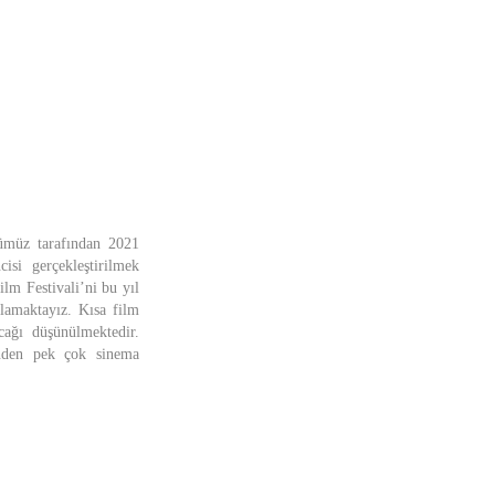
ümüz tarafından 2021
isi gerçekleştirilmek
lm Festivali’ni bu yıl
nlamaktayız. Kısa film
acağı düşünülmektedir.
çinden pek çok sinema