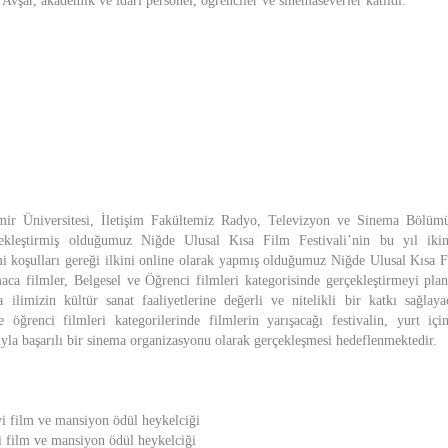
Avşar, akademik ve idari personel, öğrenciler ve sinemaseverler katıldı.
ir Üniversitesi, İletişim Fakültemiz Radyo, Televizyon ve Sinema Bölüm
ekleştirmiş olduğumuz Niğde Ulusal Kısa Film Festivali’nin bu yıl ikinc
i koşulları gereği ilkini online olarak yapmış olduğumuz Niğde Ulusal Kısa Fi
ca filmler, Belgesel ve Öğrenci filmleri kategorisinde gerçekleştirmeyi pla
a ilimizin kültür sanat faaliyetlerine değerli ve nitelikli bir katkı sağlay
 öğrenci filmleri kategorilerinde filmlerin yarışacağı festivalin, yurt i
rıyla başarılı bir sinema organizasyonu olarak gerçekleşmesi hedeflenmektedir.
i film ve mansiyon ödül heykelciği
yi film ve mansiyon ödül heykelciği