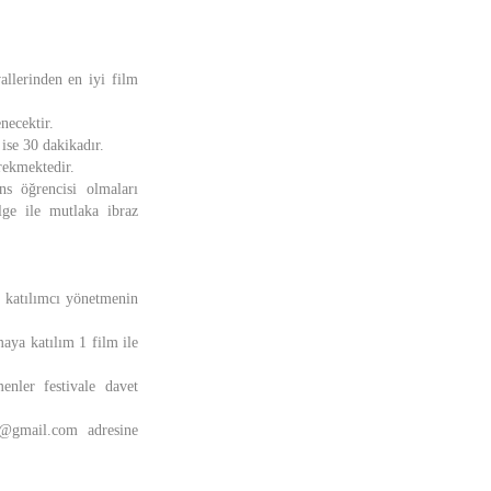
allerinden en iyi film
necektir.
 ise 30 dakikadır.
rekmektedir.
ans öğrencisi olmaları
lge ile mutlaka ibraz
, katılımcı yönetmenin
aya katılım 1 film ile
enler festivale davet
t@gmail.com adresine