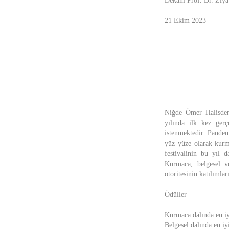
Dekanı Prof. Dr. Ziya 
21 Ekim 2023
Niğde Ömer Halisdem
yılında ilk kez gerç
istenmektedir. Pandem
yüz yüze olarak kurma
festivalinin bu yıl d
Kurmaca, belgesel ve
otoritesinin katılımla
Ödüller
Kurmaca dalında en iy
Belgesel dalında en i