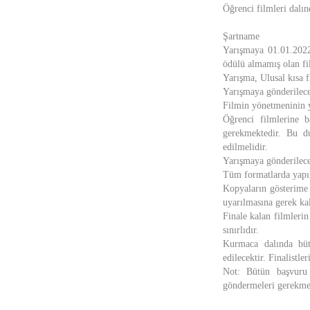
Öğrenci filmleri dalı
Şartname
Yarışmaya 01.01.2022 
ödülü almamış olan fil
Yarışma, Ulusal kısa f
Yarışmaya gönderilecek
Filmin yönetmeninin y
Öğrenci filmlerine ba
gerekmektedir. Bu du
edilmelidir.
Yarışmaya gönderilece
Tüm formatlarda yapıl
Kopyaların gösterime 
uyarılmasına gerek kal
Finale kalan filmleri
sınırlıdır.
Kurmaca dalında bütü
edilecektir. Finalistl
Not: Bütün başvuru 
göndermeleri gerekme