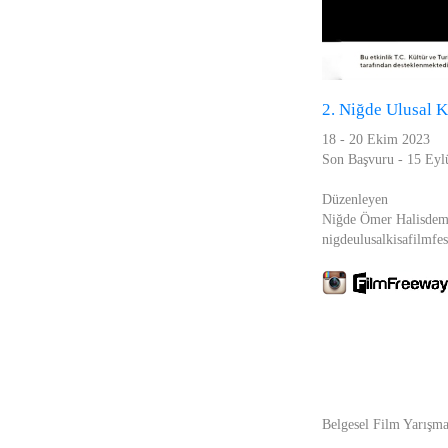
2. Niğde Ulusal K
18 - 20 Ekim 2023
Son Başvuru - 15 Eyl
Düzenleyen
Niğde Ömer Halisdemir
nigdeulusalkisafilmfe
Belgesel Film Yarışma