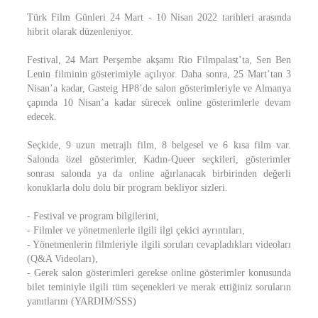
Türk Film Günleri 24 Mart - 10 Nisan 2022 tarihleri arasında
hibrit olarak düzenleniyor.
Festival, 24 Mart Perşembe akşamı Rio Filmpalast’ta, Sen Ben
Lenin filminin gösterimiyle açılıyor. Daha sonra, 25 Mart’tan 3
Nisan’a kadar, Gasteig HP8’de salon gösterimleriyle ve Almanya
çapında 10 Nisan’a kadar sürecek online gösterimlerle devam
edecek.
Seçkide, 9 uzun metrajlı film, 8 belgesel ve 6 kısa film var.
Salonda özel gösterimler, Kadın-Queer seçkileri, gösterimler
sonrası salonda ya da online ağırlanacak birbirinden değerli
konuklarla dolu dolu bir program bekliyor sizleri.
- Festival ve program bilgilerini,
- Filmler ve yönetmenlerle ilgili ilgi çekici ayrıntıları,
- Yönetmenlerin filmleriyle ilgili soruları cevapladıkları videoları
(Q&A Videoları),
- Gerek salon gösterimleri gerekse online gösterimler konusunda
bilet teminiyle ilgili tüm seçenekleri ve merak ettiğiniz soruların
yanıtlarını (YARDIM/SSS)