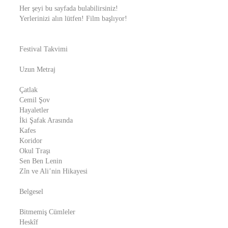
Her şeyi bu sayfada bulabilirsiniz!
Yerlerinizi alın lütfen! Film başlıyor!
Festival Takvimi
Uzun Metraj
Çatlak
Cemil Şov
Hayaletler
İki Şafak Arasında
Kafes
Koridor
Okul Traşı
Sen Ben Lenin
Zîn ve Ali’nin Hikayesi
Belgesel
Bitmemiş Cümleler
Heskîf