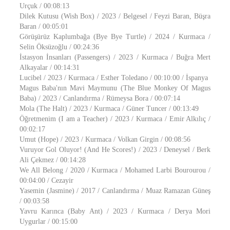
Urçuk / 00:08:13
Dilek Kutusu (Wish Box) / 2023 / Belgesel / Feyzi Baran, Büşra
Baran / 00:05:01
Görüşürüz Kaplumbağa (Bye Bye Turtle) / 2024 / Kurmaca /
Selin Öksüzoğlu / 00:24:36
İstasyon İnsanları (Passengers) / 2023 / Kurmaca / Buğra Mert
Alkayalar / 00:14:31
Lucibel / 2023 / Kurmaca / Esther Toledano / 00:10:00 / İspanya
Magus Baba'nın Mavi Maymunu (The Blue Monkey Of Magus
Baba) / 2023 / Canlandırma / Rümeysa Bora / 00:07:14
Mola (The Halt) / 2023 / Kurmaca / Güner Tuncer / 00:13:49
Öğretmenim (I am a Teacher) / 2023 / Kurmaca / Emir Alkılıç /
00:02:17
Umut (Hope) / 2023 / Kurmaca / Volkan Girgin / 00:08:56
Vuruyor Gol Oluyor! (And He Scores!) / 2023 / Deneysel / Berk
Ali Çekmez / 00:14:28
We All Belong / 2020 / Kurmaca / Mohamed Larbi Bourourou /
00:04:00 / Cezayir
Yasemin (Jasmine) / 2017 / Canlandırma / Muaz Ramazan Güneş
/ 00:03:58
Yavru Karınca (Baby Ant) / 2023 / Kurmaca / Derya Mori
Uygurlar / 00:15:00