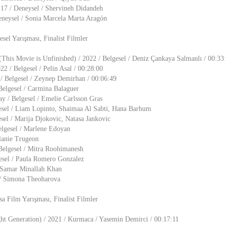
7 / Deneysel / Shervineh Didandeh
eneysel / Sonia Marcela Marta Aragón
esel Yarışması, Finalist Filmler
This Movie is Unfinished) / 2022 / Belgesel / Deniz Çankaya Salmanlı / 00:33
2 / Belgesel / Pelin Asal / 00:28:00
 / Belgesel / Zeynep Demirhan / 00:06:49
Belgesel / Carmina Balaguer
/ Belgesel / Emelie Carlsson Gras
sel / Liam Lopinto, Shaimaa Al Sabti, Hana Barhum
sel / Marija Djokovic, Natasa Jankovic
elgesel / Marlene Edoyan
lanie Trugeon
Belgesel / Mitra Roohimanesh
esel / Paula Romero Gonzalez
/ Samar Minallah Khan
 / Simona Theoharova
sa Film Yarışması, Finalist Filmler
ht Generation) / 2021 / Kurmaca / Yasemin Demirci / 00:17:11