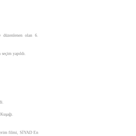
e düzenlenen olan 6.
 seçim yapıldı.
di.
 Kuşağı.
lerim filmi, SİYAD En