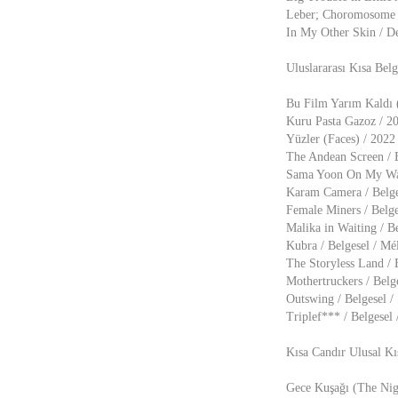
Leber; Choromosome 1
In My Other Skin / D
Uluslararası Kısa Belg
Bu Film Yarım Kaldı (
Kuru Pasta Gazoz / 202
Yüzler (Faces) / 2022
The Andean Screen / 
Sama Yoon On My Way 
Karam Camera / Belge
Female Miners / Belge
Malika in Waiting / B
Kubra / Belgesel / Mé
The Storyless Land / 
Mothertruckers / Belg
Outswing / Belgesel 
Triplef*** / Belgesel
Kısa Candır Ulusal Kı
Gece Kuşağı (The Nig