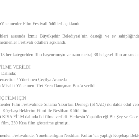
Yönetmenler Film Festivali ödülleri açıklandı
hleri arasında İzmir Büyükşehir Belediyesi’nin desteği ve ev sahipliğind
etmenler Festivali ödülleri açıklandı.
418 her kategoriden film başvurmuştu ve uzun metraj 38 belgesel film arasından
FİLME VERİLDİ
 Dalında;
ersection / Yönetmen Çeçilya Araneda
 Misali / Yönetmen İffet Eren Danışman Boz’a verildi.
Ç FİLM İÇİN
enler Film Festivalinde Sınama Yazarları Derneği (SİYAD) iki dalda ödül ver
: Köşebaşı Beklerim Filmi ile Neslihan Kültür’ün.
 KISA FİLM dalında iki filme verildi. Herkesin Yapabileceği Bir Şey ve Gece
 film, 230 Kısa film gösterime girmişti.
menler Festivalinde; Yönetmenliğini Neslihan Kültür’ün yaptığı Köşebaşı Bek