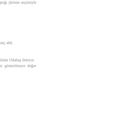
tığı jürinin seçimiyle
unç aldı.
sün Odabaş iletiyor.
i gösterilmeye değer