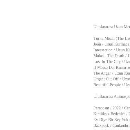
Uluslararası Uzun Metr
Turna Misali (The Las
Joon / Uzun Kurmaca 
Intersection / Uzun K
Mulasi- The Death /
Lost in The City / U
Il Morso Del Ramarro
The Anger / Uzun Kur
Urgent Cut Off / Uz
Beautiful People / 
Uluslararası Animasyo
Paracosm / 2022 / Can
Kimliksiz Bedenler / 
Ev Diye Bir Sey Yok 
Backpack / Canlandı