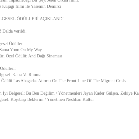
esin Yapabileceği Bir Şey/Selen Örcan filmi.
 Kuşağı filmi ile Yasemin Demirci
LGESEL ÖDÜLLERİ AÇIKLANDI
 Dalda verildi.
esel Ödülleri:
l: Sama Yoon On My Way
Jüri Özel Ödülü: And Dağı Sineması
Ödülleri:
elgesel: Katıa Ve Rımma
n Ödülü Las Abagadas Attornı On The Front Line Of The Migrant Crisis
 İyi Belgesel; Bu Ben Değilim / Yönetmenleri Jeyan Kader Gülşen, Zekiye Ka
lgesel: Köşebaşı Beklerim / Yönetmen Neslihan Kültür