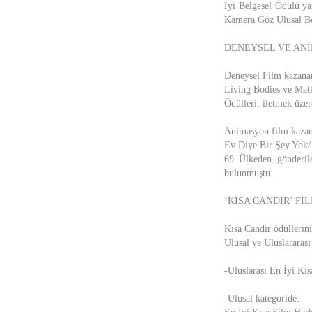
İyi Belgesel Ödülü ya
Kamera Göz Ulusal Be
DENEYSEL VE ANİM
Deneysel Film kazanan
Living Bodies ve Mat
Ödülleri, iletmek üze
Animasyon film kazana
Ev Diye Bir Şey Yok/
69 Ülkeden gönderil
bulunmuştu.
‘KISA CANDIR’ Fİ
Kısa Candır ödüllerini
Ulusal ve Uluslararas
-Uluslarası En İyi Kı
-Ulusal kategoride: