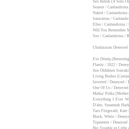
Sex Relish (A Solo O
Season / Canlandırma
Naked / Canlandırma 
Saturation / Canlandı
Elles / Canlandırma /
Will You Remember M
Soo / Canlandırma / 
Uluslararası Deneysel 
Eve Dönüş (Returning 
Flanöz / 2022 / Deney
Sen Öldükten Sonraki 
Living Bodies (Cuerpo
Inverted / Deneysel /
One Of Us / Deneysel
Matka/ Polka [Mother
Everything I Ever W
D'abo, Susannah Hark
Tara Fitzgerald, Kat
Black, White / Deney
Typesetter / Deneysel
Big Trouble in Little