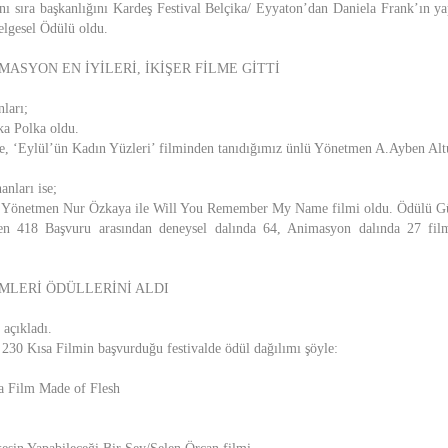
nı sıra başkanlığını Kardeş Festival Belçika/ Eyyaton’dan Daniela Frank’ın yap
lgesel Ödülü oldu.
ASYON EN İYİLERİ, İKİŞER FİLME GİTTİ
ları;
ka Polka oldu.
re, ‘Eylül’ün Kadın Yüzleri’ filminden tanıdığımız ünlü Yönetmen A.Ayben Alt
nları ise;
 Yönetmen Nur Özkaya ile Will You Remember My Name filmi oldu. Ödülü Gül
en 418 Başvuru arasından deneysel dalında 64, Animasyon dalında 27 film
LMLERİ ÖDÜLLERİNİ ALDI
 açıkladı.
ı 230 Kısa Filmin başvurduğu festivalde ödül dağılımı şöyle:
sa Film Made of Flesh