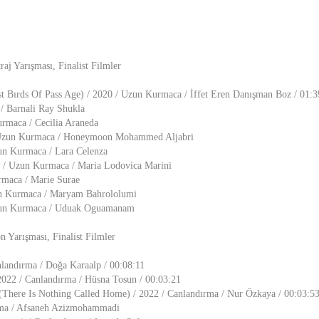
aj Yarışması, Finalist Filmler
t Bırds Of Pass Age) / 2020 / Uzun Kurmaca / İffet Eren Danışman Boz / 01:3
/ Barnali Ray Shukla
urmaca / Cecilia Araneda
 Uzun Kurmaca / Honeymoon Mohammed Aljabri
zun Kurmaca / Lara Celenza
 / Uzun Kurmaca / Maria Lodovica Marini
maca / Marie Surae
un Kurmaca / Maryam Bahrololumi
Uzun Kurmaca / Uduak Oguamanam
n Yarışması, Finalist Filmler
landırma / Doğa Karaalp / 00:08:11
2022 / Canlandırma / Hüsna Tosun / 00:03:21
(There Is Nothing Called Home) / 2022 / Canlandırma / Nur Özkaya / 00:03:5
rma / Afsaneh Azizmohammadi