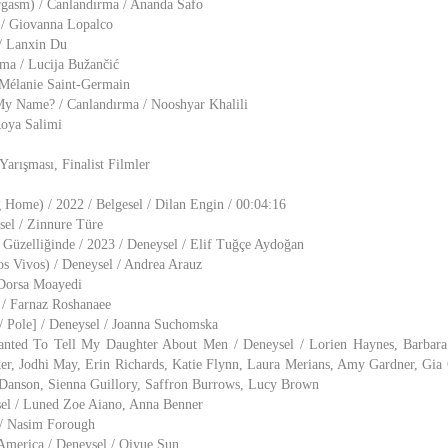
rgasm) / Canlandırma / Ananda Safo
 / Giovanna Lopalco
/ Lanxin Du
rma / Lucija Bužančić
 Mélanie Saint-Germain
y Name? / Canlandırma / Nooshyar Khalili
Roya Salimi
Yarışması, Finalist Filmler
Home) / 2022 / Belgesel / Dilan Engin / 00:04:16
sel / Zinnure Türe
Güzelliğinde / 2023 / Deneysel / Elif Tuğçe Aydoğan
s Vivos) / Deneysel / Andrea Arauz
 Dorsa Moayedi
 / Farnaz Roshanaee
/ Pole] / Deneysel / Joanna Suchomska
anted To Tell My Daughter About Men / Deneysel / Lorien Haynes, Barbar
er, Jodhi May, Erin Richards, Katie Flynn, Laura Merians, Amy Gardner, Gia 
e Danson, Sienna Guillory, Saffron Burrows, Lucy Brown
sel / Luned Zoe Aiano, Anna Benner
 / Nasim Forough
 America / Deneysel / Qiyue Sun