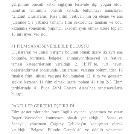
gelişimine önemli katkı sağlayan festivale ilgi yoğun oldu.
İzmit’in tanıtımına önemli katkıda bulunmayı amaçlayan
“2.İzmit Uluslararası Kısa Film Festivali”nin ön eleme ve ana
jürisinde 5’i yabancı tamamı film sektöründe tanınan ve ödül
kazanmış yönetmen, yapımcı, akademisyen olmak üzere toplam
15 jüri üyesi yer aldı.
41 FİLM SANATSEVERLERLE BULUŞTU
Uluslararası ve ulusal yarışma bölümü olmak üzere iki ayrı ana
bölümde, kurmaca, belgesel, animasyon/deneysel ve festival
teması kategorilerinin yeraldığı 2. IISFF’te, jüri heyeti
değerlendirmesi sonucunda uluslararası yarışma bölümünden 18
finalist film, ulusal yarışma bölümünden 12 film ve gösterim
seçkisi kazanan 11 film olmak üzere toplam 41 film 2-3 Ekim
tarihlerinde 41 Buda AVM Gösteri Alanı’nda sanatseverlerle
buluştu.
PANELLER GERÇEKLEŞTİRİLDİ
Film gösterimlerinden önce İngiliz oyuncu, yönetmen ve yazar
Roger Worrod'un konuşmacı olarak yer aldığı " Sanat ve
Sanayi", yönetmen Çağatay Çelikbaş'ın konuşmacı olarak
katıldığı "Belgesel Filmde Gerçeklik" ve ödüllü yönetmen