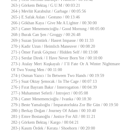
263-) Görkem Bektaş / G.U.M / 00:03:21
264-) Mevlüt Karabulut / Garbage / 00:05:56
265-) E.Safak Aslan / Gestuno / 00:13:46
266-) Gökhan Kaya / Give Me A Lighter / 00:30:00
267-) Caner Menemencioğlu / Good Mornıng / 00:05:00
268-) Burak Can Şen / Groggy / 00:26:48
269-) Suzan Şirintürk / Hasret Impasse / 00:11:33
270-) Kadir Uzun / Heimlich Maneuver / 00:08:20
271-) Ömer Faruk Göçmez / Hidden Self / 00:13:08
272-) Serdar Direk / I Have Never Born Yet / 00:10:00
273-) Atalay Mert Kuşkayalı / I’ll Fate Or A Winter Nightmare
Of Two Young Men / 00:11:00
274-) Osman Yazıcı / In Between Two Hands / 00:19:59
275-) Suat Oktay Şenocak / In The Cage / 00:07:13
276-) Fırat Bayram Bakır / Interrogation / 00:04:39
277-) Muhammet Seferli / Introject / 00:05:08
278-) Caner Menemencioğlu / Ivanka / 00:18:30
279-) Beste Yamalıoğlu / İmparatorlukta Zor Bir Gün / 00:19:50
280-) Berkay Doğan / Journey Of Adam / 00:10:40
281-) Emre Bostanoğlu / Justice For All / 00:11:21
282-) Görkem Bektaş / Kargo / 00:04:21
283-) Kasım Ördek / Kerata / Shoehorn / 00:20:00