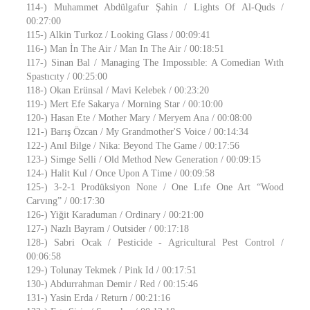
114-) Muhammet Abdülgafur Şahin / Lights Of Al-Quds /
00:27:00
115-) Alkin Turkoz / Looking Glass / 00:09:41
116-) Man İn The Air / Man In The Air / 00:18:51
117-) Sinan Bal / Managing The Impossıble: A Comedian Wıth
Spastıcıty / 00:25:00
118-) Okan Erünsal / Mavi Kelebek / 00:23:20
119-) Mert Efe Sakarya / Morning Star / 00:10:00
120-) Hasan Ete / Mother Mary / Meryem Ana / 00:08:00
121-) Barış Özcan / My Grandmother'S Voice / 00:14:34
122-) Anıl Bilge / Nika: Beyond The Game / 00:17:56
123-) Simge Selli / Old Method New Generation / 00:09:15
124-) Halit Kul / Once Upon A Time / 00:09:58
125-) 3-2-1 Prodüksiyon None / One Lıfe One Art “Wood
Carvıng” / 00:17:30
126-) Yiğit Karaduman / Ordinary / 00:21:00
127-) Nazlı Bayram / Outsider / 00:17:18
128-) Sabri Ocak / Pesticide - Agricultural Pest Control /
00:06:58
129-) Tolunay Tekmek / Pink Id / 00:17:51
130-) Abdurrahman Demir / Red / 00:15:46
131-) Yasin Erda / Return / 00:21:16