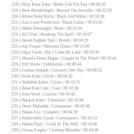
218-) İlkay Kaan Zeka / Better Life For You / 00:08:26
219-) Berk Büyükbingöl / Beyond The Invisible / 00:22:20
220-) Ahmet Sami Kuriş / Black And White / 00:16:30
221-) Zuri Lime Production / Black Collar / 00:03:05
222-) Mahir Hatunoğlu / Book / 00:23:34
223-) Ali Ufuk / Breaking The Spell / 00:19:07
224-) Harun Sağlam Tsey / Breath / 00:04:29
225-) Alp Turgut / Bulusma (Date) / 00:14:09
226-) Oguz Cicek / But I Came By Land / 00:19:30
227-) Mustafa Deniz Dogan / Caught In The Flood / 00:16:42
228-) Elif Sözen / Celebration / 00:08:44
229-) Ceyhun Şimşek / Certainly One Day / 00:08:52
230-) Yasin Erda / Circle / 00:04:20
231-) Abdullah Şahin / Cleats / 00:10:31
232-) Resat Fuat Cam / Coal / 00:10:30
233-) İrem Yucel / Cocoon / 00:16:42
234-) Batıkan Köse / Comedian / 00:10:00
235-) Ömer Dişbudak / Companion / 00:05:46
236-) Hakan Ece / Complex / 00:04:59
237-) Abdurrahim Uysal / Convergence / 00:10:13
238-) Hakan Ünal / 'Crack In The Wall' / 00:14:00
239-) Ciwan Zengin / Cristiano Ronaldo / 00:04:00