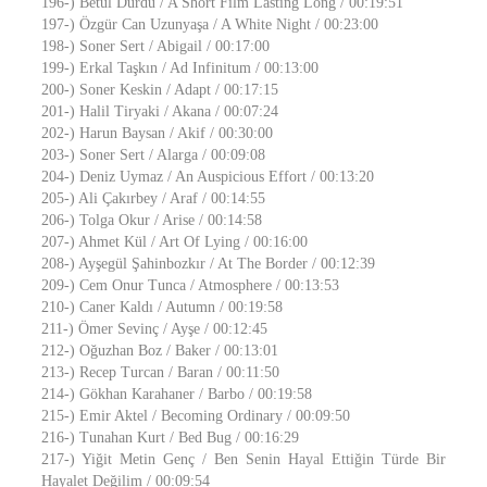
196-) Betül Durdu / A Short Film Lasting Long / 00:19:51
197-) Özgür Can Uzunyaşa / A White Night / 00:23:00
198-) Soner Sert / Abigail / 00:17:00
199-) Erkal Taşkın / Ad Infinitum / 00:13:00
200-) Soner Keskin / Adapt / 00:17:15
201-) Halil Tiryaki / Akana / 00:07:24
202-) Harun Baysan / Akif / 00:30:00
203-) Soner Sert / Alarga / 00:09:08
204-) Deniz Uymaz / An Auspicious Effort / 00:13:20
205-) Ali Çakırbey / Araf / 00:14:55
206-) Tolga Okur / Arise / 00:14:58
207-) Ahmet Kül / Art Of Lying / 00:16:00
208-) Ayşegül Şahinbozkır / At The Border / 00:12:39
209-) Cem Onur Tunca / Atmosphere / 00:13:53
210-) Caner Kaldı / Autumn / 00:19:58
211-) Ömer Sevinç / Ayşe / 00:12:45
212-) Oğuzhan Boz / Baker / 00:13:01
213-) Recep Turcan / Baran / 00:11:50
214-) Gökhan Karahaner / Barbo / 00:19:58
215-) Emir Aktel / Becoming Ordinary / 00:09:50
216-) Tunahan Kurt / Bed Bug / 00:16:29
217-) Yiğit Metin Genç / Ben Senin Hayal Ettiğin Türde Bir
Hayalet Değilim / 00:09:54