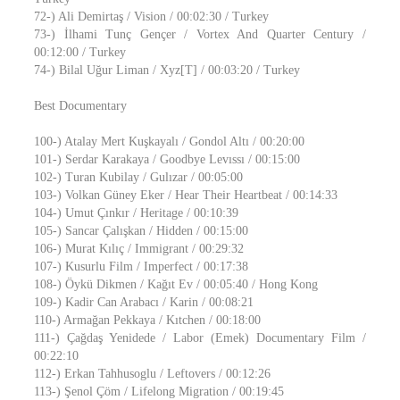
72-) Ali Demirtaş / Vision / 00:02:30 / Turkey
73-) İlhami Tunç Gençer / Vortex And Quarter Century /
00:12:00 / Turkey
74-) Bilal Uğur Liman / Xyz[T] / 00:03:20 / Turkey
Best Documentary
100-) Atalay Mert Kuşkayalı / Gondol Altı / 00:20:00
101-) Serdar Karakaya / Goodbye Levıssı / 00:15:00
102-) Turan Kubilay / Gulızar / 00:05:00
103-) Volkan Güney Eker / Hear Their Heartbeat / 00:14:33
104-) Umut Çınkır / Heritage / 00:10:39
105-) Sancar Çalışkan / Hidden / 00:15:00
106-) Murat Kılıç / Immigrant / 00:29:32
107-) Kusurlu Film / Imperfect / 00:17:38
108-) Öykü Dikmen / Kağıt Ev / 00:05:40 / Hong Kong
109-) Kadir Can Arabacı / Karin / 00:08:21
110-) Armağan Pekkaya / Kıtchen / 00:18:00
111-) Çağdaş Yenidede / Labor (Emek) Documentary Film /
00:22:10
112-) Erkan Tahhusoglu / Leftovers / 00:12:26
113-) Şenol Çöm / Lifelong Migration / 00:19:45