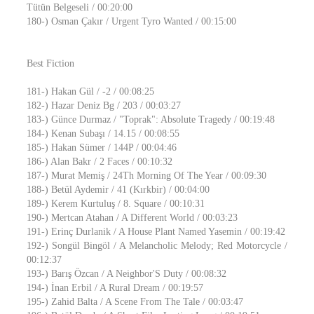
Tütün Belgeseli / 00:20:00
180-) Osman Çakır / Urgent Tyro Wanted / 00:15:00
Best Fiction
181-) Hakan Gül / -2 / 00:08:25
182-) Hazar Deniz Bg / 203 / 00:03:27
183-) Günce Durmaz / "Toprak": Absolute Tragedy / 00:19:48
184-) Kenan Subaşı / 14.15 / 00:08:55
185-) Hakan Sümer / 144P / 00:04:46
186-) Alan Bakr / 2 Faces / 00:10:32
187-) Murat Memiş / 24Th Morning Of The Year / 00:09:30
188-) Betül Aydemir / 41 (Kırkbir) / 00:04:00
189-) Kerem Kurtuluş / 8. Square / 00:10:31
190-) Mertcan Atahan / A Different World / 00:03:23
191-) Erinç Durlanik / A House Plant Named Yasemin / 00:19:42
192-) Songül Bingöl / A Melancholic Melody; Red Motorcycle /
00:12:37
193-) Barış Özcan / A Neighbor'S Duty / 00:08:32
194-) İnan Erbil / A Rural Dream / 00:19:57
195-) Zahid Balta / A Scene From The Tale / 00:03:47