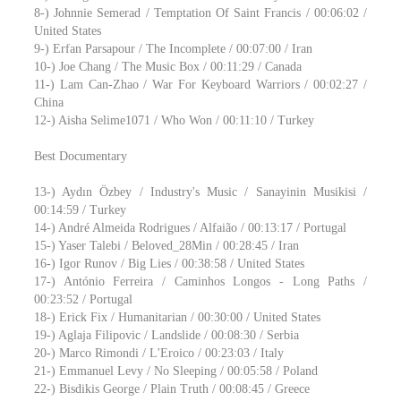
8-) Johnnie Semerad / Temptation Of Saint Francis / 00:06:02 /
United States
9-) Erfan Parsapour / The Incomplete / 00:07:00 / Iran
10-) Joe Chang / The Music Box / 00:11:29 / Canada
11-) Lam Can-Zhao / War For Keyboard Warriors / 00:02:27 /
China
12-) Aisha Selime1071 / Who Won / 00:11:10 / Turkey
Best Documentary
13-) Aydın Özbey / Industry's Music / Sanayinin Musikisi /
00:14:59 / Turkey
14-) André Almeida Rodrigues / Alfaião / 00:13:17 / Portugal
15-) Yaser Talebi / Beloved_28Min / 00:28:45 / Iran
16-) Igor Runov / Big Lies / 00:38:58 / United States
17-) António Ferreira / Caminhos Longos - Long Paths /
00:23:52 / Portugal
18-) Erick Fix / Humanitarian / 00:30:00 / United States
19-) Aglaja Filipovic / Landslide / 00:08:30 / Serbia
20-) Marco Rimondi / L'Eroico / 00:23:03 / Italy
21-) Emmanuel Levy / No Sleeping / 00:05:58 / Poland
22-) Bisdikis George / Plain Truth / 00:08:45 / Greece