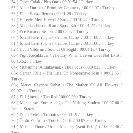
54-) Ömer Çolak / Plus One / 00:01:54 / Turkey
55-) Alper Durmaz / Primitive Geometry / 00:02:07 / Turkey
56-) Eldar Bora / Return / 00:11:26 / Turkey
57-) Hüseyin Mert Erverdi / Sama / 00:10:47 / Turkey
58-) Abdullah Harun Ilhan / Sanat-Kâr / 00:01:27 / Turkey
59-) Ece Kınacı / Seabird / 00:03:57 / Turkey
60-) İsmail Eren Yalçın / Shadow Games / 00:11:00 / Turkey
61-) İsmail Eren Yalçın / Shadow Games / 00:11:00 / Turkey
62-) Habil Yıldırım / Sounds Of Night / 00:04:12 / Turkey
63-) Yigit Küçükkibar / The Day When Heaven Does Not Exist /
00:15:52 / Turkey
64-) Muhammet Altunkaynak / The Focus / 00:04:15 / Turkey
65-) Sercan Kule / The Life Of Nonreactive Man / 00:02:36 /
Turkey
66-) Merve Caydere Dobai / The Mother Of All Flowers /
00:07:11 / Turkey
67-) Elif Şimşek / The Red / 00:09:00 / Turkey
68-) Muhammet Enes Akdağ / The Visiting Student / 00:07:00 /
United States
69-) Deniz Telek / Tractatus / 00:09:19 / Turkey
70-) Ömür Yıldırım / Turkish Coffe / 00:07:50 / Turkey
71-) Mehmet None / Urban Memory (Kent Belleği) / 00:02:46 /
Turkey