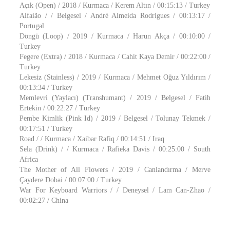
Açık (Open) / 2018 / Kurmaca / Kerem Altın / 00:15:13 / Turkey
Alfaião / / Belgesel / André Almeida Rodrigues / 00:13:17 /
Portugal
Döngü (Loop) / 2019 / Kurmaca / Harun Akça / 00:10:00 /
Turkey
Fegere (Extra) / 2018 / Kurmaca / Cahit Kaya Demir / 00:22:00 /
Turkey
Lekesiz (Stainless) / 2019 / Kurmaca / Mehmet Oğuz Yıldırım /
00:13:34 / Turkey
Memlevri (Yaylacı) (Transhumant) / 2019 / Belgesel / Fatih
Ertekin / 00:22:27 / Turkey
Pembe Kimlik (Pink Id) / 2019 / Belgesel / Tolunay Tekmek /
00:17:51 / Turkey
Road / / Kurmaca / Xaibar Rafiq / 00:14:51 / Iraq
Sela (Drink) / / Kurmaca / Rafieka Davis / 00:25:00 / South
Africa
The Mother of All Flowers / 2019 / Canlandırma / Merve
Çaydere Dobai / 00:07:00 / Turkey
War For Keyboard Warriors / / Deneysel / Lam Can-Zhao /
00:02:27 / China