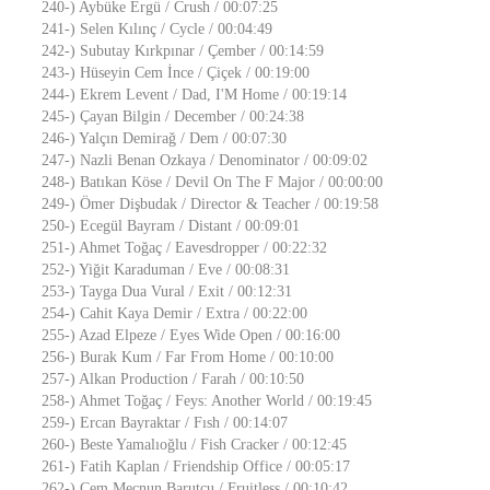
240-) Aybüke Ergü / Crush / 00:07:25
241-) Selen Kılınç / Cycle / 00:04:49
242-) Subutay Kırkpınar / Çember / 00:14:59
243-) Hüseyin Cem İnce / Çiçek / 00:19:00
244-) Ekrem Levent / Dad, I'M Home / 00:19:14
245-) Çayan Bilgin / December / 00:24:38
246-) Yalçın Demirağ / Dem / 00:07:30
247-) Nazli Benan Ozkaya / Denominator / 00:09:02
248-) Batıkan Köse / Devil On The F Major / 00:00:00
249-) Ömer Dişbudak / Director & Teacher / 00:19:58
250-) Ecegül Bayram / Distant / 00:09:01
251-) Ahmet Toğaç / Eavesdropper / 00:22:32
252-) Yiğit Karaduman / Eve / 00:08:31
253-) Tayga Dua Vural / Exit / 00:12:31
254-) Cahit Kaya Demir / Extra / 00:22:00
255-) Azad Elpeze / Eyes Wide Open / 00:16:00
256-) Burak Kum / Far From Home / 00:10:00
257-) Alkan Production / Farah / 00:10:50
258-) Ahmet Toğaç / Feys: Another World / 00:19:45
259-) Ercan Bayraktar / Fısh / 00:14:07
260-) Beste Yamalıoğlu / Fish Cracker / 00:12:45
261-) Fatih Kaplan / Friendship Office / 00:05:17
262-) Cem Mecnun Barutçu / Fruitless / 00:10:42