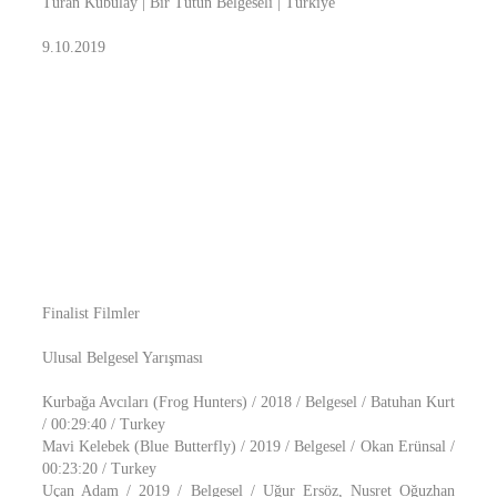
Turan Kubulay | Bir Tütün Belgeseli | Türkiye
9.10.2019
Finalist Filmler
Ulusal Belgesel Yarışması
Kurbağa Avcıları (Frog Hunters) / 2018 / Belgesel / Batuhan Kurt
/ 00:29:40 / Turkey
Mavi Kelebek (Blue Butterfly) / 2019 / Belgesel / Okan Erünsal /
00:23:20 / Turkey
Uçan Adam / 2019 / Belgesel / Uğur Ersöz, Nusret Oğuzhan