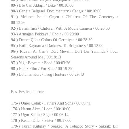
89-) Efe Can Aktaşlı / Bike / 00:10:00
90-) Cengiz Belgesel_Documentary / Cengiz / 00:10:00
91-) Mehmet İsmail Çeçen / Children Of The Cemetery /
00:13:56
92-) Evrim İnci / Children With A Movie Camera / 00:20:50
93-) Armağan Pekkaya / Choır / 00:20:00
94-) Demet Çıkı / Colors Of Germiyan / 00:28:30
95-) Fatih Kaynarca / Darkness To Brıghtness / 00:12:00
96-) Rıdvan A. Can / Dört Mevsim Dört Bir Yanımda / Four
Seasons Around Me / 00:18:13
97-) Yiğit Bayram / Food / 00:03:26
98-) Remz Film / For Sale / 00:19:25
99-) Batuhan Kurt / Frog Hunters / 00:29:40
Best Festival Theme
175-) Ömer Çolak / Fathers And Sons / 00:09:41
176-) Harun Akça / Loop / 00:10:00
177-) Ugur Sahin / Sign / 00:06:14
178-) Kenan Diler / Sister / 00:17:00
179-) Turan Kubilay / Soaked: A Tobacco Story - Saksak: Bir