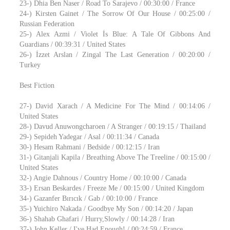
23-) Dhia Ben Naser / Road To Sarajevo / 00:30:00 / France
24-) Kirsten Gainet / The Sorrow Of Our House / 00:25:00 /
Russian Federation
25-) Alex Azmi / Violet İs Blue: A Tale Of Gibbons And
Guardians / 00:39:31 / United States
26-) İzzet Arslan / Zingal The Last Generation / 00:20:00 /
Turkey
Best Fiction
27-) David Xarach / A Medicine For The Mind / 00:14:06 /
United States
28-) Davud Anuwongcharoen / A Stranger / 00:19:15 / Thailand
29-) Sepideh Yadegar / Asal / 00:11:34 / Canada
30-) Hesam Rahmani / Bedside / 00:12:15 / Iran
31-) Gitanjali Kapila / Breathing Above The Treeline / 00:15:00 /
United States
32-) Angie Dahnous / Country Home / 00:10:00 / Canada
33-) Ersan Beskardes / Freeze Me / 00:15:00 / United Kingdom
34-) Gazanfer Bırıcık / Gab / 00:10:00 / France
35-) Yuichiro Nakada / Goodbye My Son / 00:14:20 / Japan
36-) Shahab Ghafari / Hurry,Slowly / 00:14:28 / Iran
37-) John Keller / I've Had Enough! / 00:24:59 / France