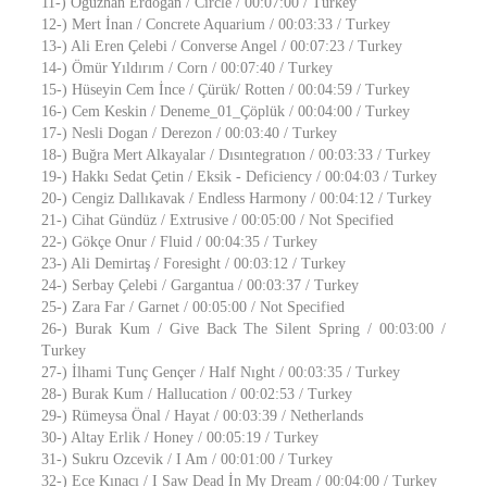
11-) Oguzhan Erdoğan / Circle / 00:07:00 / Turkey
12-) Mert İnan / Concrete Aquarium / 00:03:33 / Turkey
13-) Ali Eren Çelebi / Converse Angel / 00:07:23 / Turkey
14-) Ömür Yıldırım / Corn / 00:07:40 / Turkey
15-) Hüseyin Cem İnce / Çürük/ Rotten / 00:04:59 / Turkey
16-) Cem Keskin / Deneme_01_Çöplük / 00:04:00 / Turkey
17-) Nesli Dogan / Derezon / 00:03:40 / Turkey
18-) Buğra Mert Alkayalar / Dısıntegratıon / 00:03:33 / Turkey
19-) Hakkı Sedat Çetin / Eksik - Deficiency / 00:04:03 / Turkey
20-) Cengiz Dallıkavak / Endless Harmony / 00:04:12 / Turkey
21-) Cihat Gündüz / Extrusive / 00:05:00 / Not Specified
22-) Gökçe Onur / Fluid / 00:04:35 / Turkey
23-) Ali Demirtaş / Foresight / 00:03:12 / Turkey
24-) Serbay Çelebi / Gargantua / 00:03:37 / Turkey
25-) Zara Far / Garnet / 00:05:00 / Not Specified
26-) Burak Kum / Give Back The Silent Spring / 00:03:00 /
Turkey
27-) İlhami Tunç Gençer / Half Nıght / 00:03:35 / Turkey
28-) Burak Kum / Hallucation / 00:02:53 / Turkey
29-) Rümeysa Önal / Hayat / 00:03:39 / Netherlands
30-) Altay Erlik / Honey / 00:05:19 / Turkey
31-) Sukru Ozcevik / I Am / 00:01:00 / Turkey
32-) Ece Kınacı / I Saw Dead İn My Dream / 00:04:00 / Turkey