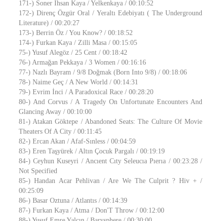
171-) Soner İhsan Kaya / Yelkenkaya / 00:10:52
172-) Direnç Özgür Oral / Yeraltı Edebiyatı ( The Underground
Literature) / 00:20:27
173-) Berrin Öz / You Know? / 00:18:52
174-) Furkan Kaya / Zilli Masa / 00:15:05
75-) Yusuf Alegöz / 25 Cent / 00:18:42
76-) Armağan Pekkaya / 3 Women / 00:16:16
77-) Nazlı Bayram / 9/8 Doğmak (Born Into 9/8) / 00:18:06
78-) Naime Geç / A New World / 00:14:31
79-) Evrim İnci / A Paradoxical Race / 00:28:20
80-) And Corvus / A Tragedy On Unfortunate Encounters And
Glancing Away / 00:10:00
81-) Atakan Göktepe / Abandoned Seats: The Culture Of Movie
Theaters Of A City / 00:11:45
82-) Ercan Akan / Afaf-­Sınless / 00:04:59
83-) Eren Taşyürek / Altın Çocuk Pargalı / 00:19:19
84-) Ceyhun Kuseyri / Ancıent Cıty Seleucıa Pıerıa / 00:23:28 /
Not Specified
85-) Handan Acar Pehlivan / Are We The Culprit ? Hiv + /
00:25:09
86-) Basar Oztuna / Atlantıs / 00:14:39
87-) Furkan Kaya / Atma / Don'T Throw / 00:12:00
88-) Yusuf Emre Yalçın / Barysphere / 00:30:00