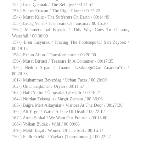
152-) Eren Çakmak / The Refugee / 00:14:57
153-) Samet Eruzun / The Right Place / 00:12:22
154-) Murat Kılıç / The Sufferers On Earth / 00:14:49
155-) Erdağ Yenel / The Tears Of Faustina / 00:15:20
156-) Mehmetkemal Bayrak / This Way Goes To Ohtamış
Waterfall / 00:30:00
157-) Eren Taşyürek / Tracing The Footsteps Of Sarı Zeybek /
00:19:15
158-) Erhun Altun / Transformatıon / 00:20:00
159-) Murat Birinci / Treasure İn A Container / 00:17:35
160-) Nedim Argan / Tuanvi- Uzakdoğu'Dan Anadolu'Ya /
00:20:33
161-) Muhammet Beyazdag / Urban Faces / 00:20:00
162-) Onur Coşkuner / Üryan / 00:11:57
163-) Halil Yetim / Ütopyalar Güzeldir / 00:18:21
164-) Nurdan Tekeoglu / Vargit Zamanı / 00:36:06
165-) Buğra Mert Alkayalar / Visitors At The Door / 00:27:36
166-) Ali Ergul / Water’S Date Of Death / 00:22:12
167-) Atom Saskal / We Want Our Future! / 00:13:00
168-) Volkan Budak / Wild / 00:09:08
169-) Melih Başal / Women Of The Soil / 00:16:14
170-) Fatih Ertekin / Yaylacı-(Transhumant) / 00:22:27