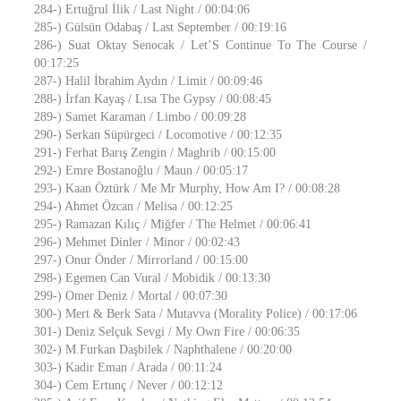
284-) Ertuğrul İlik / Last Night / 00:04:06
285-) Gülsün Odabaş / Last September / 00:19:16
286-) Suat Oktay Senocak / Let’S Continue To The Course /
00:17:25
287-) Halil İbrahim Aydın / Limit / 00:09:46
288-) İrfan Kayaş / Lısa The Gypsy / 00:08:45
289-) Samet Karaman / Limbo / 00:09:28
290-) Serkan Süpürgeci / Locomotive / 00:12:35
291-) Ferhat Barış Zengin / Maghrib / 00:15:00
292-) Emre Bostanoğlu / Maun / 00:05:17
293-) Kaan Öztürk / Me Mr Murphy, How Am I? / 00:08:28
294-) Ahmet Özcan / Melisa / 00:12:25
295-) Ramazan Kılıç / Miğfer / The Helmet / 00:06:41
296-) Mehmet Dinler / Minor / 00:02:43
297-) Onur Önder / Mirrorland / 00:15:00
298-) Egemen Can Vural / Mobidik / 00:13:30
299-) Omer Deniz / Mortal / 00:07:30
300-) Mert & Berk Sata / Mutavva (Morality Police) / 00:17:06
301-) Deniz Selçuk Sevgi / My Own Fire / 00:06:35
302-) M.Furkan Daşbilek / Naphthalene / 00:20:00
303-) Kadir Eman / Arada / 00:11:24
304-) Cem Ertunç / Never / 00:12:12