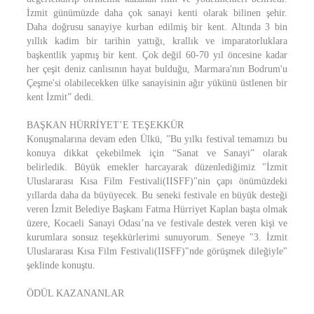
İzmit günümüzde daha çok sanayi kenti olarak bilinen şehir.
Daha doğrusu sanayiye kurban edilmiş bir kent. Altında 3 bin
yıllık kadim bir tarihin yattığı, krallık ve imparatorluklara
başkentlik yapmış bir kent. Çok değil 60-70 yıl öncesine kadar
her çeşit deniz canlısının hayat bulduğu, Marmara'nın Bodrum'u
Çeşme'si olabilecekken ülke sanayisinin ağır yükünü üstlenen bir
kent İzmit” dedi.
BAŞKAN HÜRRİYET’E TEŞEKKÜR
Konuşmalarına devam eden Ülkü, ”Bu yılkı festival temamızı bu
konuya dikkat çekebilmek için “Sanat ve Sanayi” olarak
belirledik. Büyük emekler harcayarak düzenlediğimiz "İzmit
Uluslararası Kısa Film Festivali(IISFF)"nin çapı önümüzdeki
yıllarda daha da büyüyecek. Bu seneki festivale en büyük desteği
veren İzmit Belediye Başkanı Fatma Hürriyet Kaplan başta olmak
üzere, Kocaeli Sanayi Odası’na ve festivale destek veren kişi ve
kurumlara sonsuz teşekkürlerimi sunuyorum. Seneye "3. İzmit
Uluslararası Kısa Film Festivali(IISFF)"nde görüşmek dileğiyle"
şeklinde konuştu.
ÖDÜL KAZANANLAR