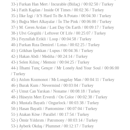
33-) Furkan Han Mert / Incurable (Biilaç) / 00:02:50 / Turkey
34-) Fatih Kaplan / Inside Of Times / 00:02:36 / Turkey
35-) İlke İzgi / It'S Hard To Be A Potato / 00:04:30 / Turkey
36-) Buğra Mert Alkayalar / İn The Pink / 00:06:00 / Turkey
37-) M. Ceren Arslan / Last Day On Earth / 00:09:17 / Turkey
38-) Ulvi Görgülü / Leftover Of Life / 00:25:07 / Turkey
39-) Feyzullah Erikli / Loop / 00:04:58 / Turkey
40-) Furkan Rıza Demirel / Lotus / 00:02:25 / Turkey
41-) Gökhan İpekkan / Lupus / 00:04:36 / Turkey
42-) Hakan Abdi / Medıha / 00:24:14 / Turkey
43-) Selen Kılınç / Memoir / 00:04:25 / Turkey
44-) İlhami Tunç Gençer / Mr Lonely And Your Soul / 00:06:00
/ Turkey
45-) Atılım Kozmonot / Mr.Longplay Man / 00:04:11 / Turkey
46-) Burak Kum / Nevermind / 00:03:04 / Turkey
47-) Umut Can Yarıkan / Noname / 00:08:18 / Turkey
48-) Hüseyin Mert Erverdi / On Color / 00:02:38 / Turkey
49-) Mustafa Bayatlı / Ozgurlock / 00:03:38 / Turkey
50-) Hasan Bayatli / Pantomime / 00:07:04 / Turkey
51-) Atakan Köse / Parallel / 00:17:54 / Turkey
52-) Ömür Yıldırım / Patrımony / 00:03:14 / Turkey
53-) Ayberk Okdaş / Plummet / 00:12:17 / Turkey