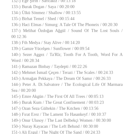
132-) Ege Şirin / Sarıcakız / 00:13:18
133-) Burak Dogan / Saya / 00:20:00
134-) Ülkü Sönmez / Shallow / 00:13:55
135-) Birhat Temel / Shed / 00:15:44
136-) Haci Elmas / Simurg: A Tale Of The Phoneix / 00:20:30
137-) Melihat Özdoğan Ağgül / Sound Of The Lost Souls /
00:12:36
138-) Fth Medya / Stay Alive / 00:14:20
139-) Gamze Yücelşen / Sunflower / 00:09:54
140-) Sezer Aggez / Ta'Rîz; Tooth For A Tooth, Word For A
Word / 00:28:34
141-) Ramazan Binbay / Taydepti / 00:22:26
142-) Mehmet İsmail Çeçen / Terazi / The Scales / 00:24:33
143-) Armağan Pekkaya / The Dream Of Samır / 00:26:33
144-) Peter A. Di.Salvatore / The Ecological Life Of Marmara
Sea / 00:20:00
145-) Emre Akgün / The First Of All Trees / 00:05:13
146-) Burak Kum / The Great Confinement / 00:03:23
147-) Ozan Seza Gültekin / The Kıtchen / 00:13:56
148-) Fırat Erez / The Lament To Hasankeyf / 00:10:37
149-) Onur Ulusoy / The Last Delbekçi Women / 00:30:00
150-) Nuray Kayacan / The Left Behınd / 00:30:00
151-) Ali Ergul / The Night Of The Sand / 00:24:33