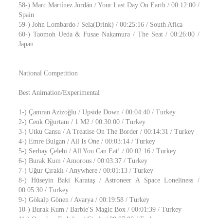
58-) Marc Martínez Jordán / Your Last Day On Earth / 00:12:00 /
Spain
59-) John Lombardo / Sela(Drink) / 00:25:16 / South Afica
60-) Taomoh Ueda & Fusae Nakamura / The Seat / 00:26:00 /
Japan
National Competition
Best Animation/Experimental
1-) Çamran Azizoğlu / Upside Down / 00:04:40 / Turkey
2-) Cenk Oğurtanı / 1 M2 / 00:30:00 / Turkey
3-) Utku Cansu / A Treatise On The Border / 00:14:31 / Turkey
4-) Emre Bulgan / All Is One / 00:03:14 / Turkey
5-) Serbay Çelebi / All You Can Eat! / 00:02:16 / Turkey
6-) Burak Kum / Amorous / 00:03:37 / Turkey
7-) Uğur Çıraklı / Anywhere / 00:01:13 / Turkey
8-) Hüseyin Baki Karataş / Astroneer A Space Loneliness /
00:05:30 / Turkey
9-) Gökalp Gönen / Avarya / 00:19:58 / Turkey
10-) Burak Kum / Barbie'S Magic Box / 00:01:39 / Turkey