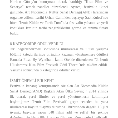
Korhan Günay'ın konuşmacı olarak katıldığı "Kısa Film ve
Senaryo" temalı paneller düzenlendi. Ayrıca, festivalin ikinci
gününde, Art Nicomedia Kültür Sanat Derneği(AND) tarafından
organize edilen, Tarihi Orhan Camii'den başlayıp Saat Kulesi'nde
biten "İzmit Kültür ve Tarih Turu"nda festivalin yabancı ve yerli
konukları İzmit'in tarihi zenginliklerini görme ve tanıma fırsatı
buldu.
8 KATEGORİDE ÖDÜL VERİLDİ
Jüri değerlendirmesi sonucunda uluslararası ve ulusal yarışma
bölümü kategorilerinde birincilik kazanan yönetmenlere ödülleri
Ramada Plaza By Wyndham İzmit Otel'de düzenlenen "2. İzmit
Uluslararası Kısa Film Festivali Ödül Töreni"nde takdim edildi.
Yarışma sonucunda 8 kategoride ödüller verildi.
İZMİT ÖNEMLİ BİR KENT
Festivalin kapanış konuşmasında söz alan Art Nicomedia Kültür
Sanat Derneği(AND) Başkanı Akın Ülkü Sevinç " 2014 yılında
ilk olarak yerel filmler ve yerel yönetmenlerin katılımıyla
başlattığımız "İzmit Film Festivali" geçen seneden bu yana
uluslararası boyuta ulaşmış durumda. Birbirinden değerli 15 jüri
üyemiz başvuru yapan 548 filmi adil ve şeffaf bir şekilde
değerlendirip birincilik kazanan film ve yönetmenleri belirledi.