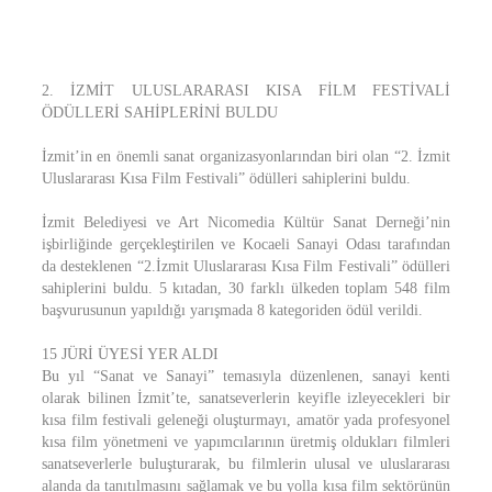
2. İZMİT ULUSLARARASI KISA FİLM FESTİVALİ
ÖDÜLLERİ SAHİPLERİNİ BULDU
İzmit’in en önemli sanat organizasyonlarından biri olan “2. İzmit
Uluslararası Kısa Film Festivali” ödülleri sahiplerini buldu.
İzmit Belediyesi ve Art Nicomedia Kültür Sanat Derneği’nin
işbirliğinde gerçekleştirilen ve Kocaeli Sanayi Odası tarafından
da desteklenen “2.İzmit Uluslararası Kısa Film Festivali” ödülleri
sahiplerini buldu. 5 kıtadan, 30 farklı ülkeden toplam 548 film
başvurusunun yapıldığı yarışmada 8 kategoriden ödül verildi.
15 JÜRİ ÜYESİ YER ALDI
Bu yıl “Sanat ve Sanayi” temasıyla düzenlenen, sanayi kenti
olarak bilinen İzmit’te, sanatseverlerin keyifle izleyecekleri bir
kısa film festivali geleneği oluşturmayı, amatör yada profesyonel
kısa film yönetmeni ve yapımcılarının üretmiş oldukları filmleri
sanatseverlerle buluşturarak, bu filmlerin ulusal ve uluslararası
alanda da tanıtılmasını sağlamak ve bu yolla kısa film sektörünün