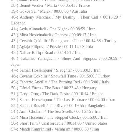
38-) Benoît Verdier / Marta / 00:05:41 / France
39-) Gokce Sel / Melek / 00:08:08 / Australia
40-) Anthony Merchak / My Destiny , Their Call / 00:16:20 /
Lebanon
41-) Ayda Alimadadi / One Night / 00:08:59 / Iran
42-) Mina Hosseinabadi / Oneness / 00:09:17 / Iran
43-) Cevahir Çokbilir / Pomegranate Time / 00:14:58 / Turkey
44-) Aglaja Filipovic / Puzzle / 00:11:14 / Serbia
45-) Xaibar Rafiq / Road / 00:14:51 / Iraq
46-) Takahiro Yamaguchi / Shoes And Signpost / 00:29:59 /
Japan
47-) Saman Hosseinpuor / Slaughter / 00:13:03 / Iran
48-) Cevahir Çokbilir / Snowfall Time / 00:15:00 / Turkey
49-) Fabrizio Ancillai / The Burning Red / 00:15:00 / Italy
50-) Dániel Füzes / The Buzz / 00:33:43 / Hungary
51-) Derya Oruç / The Dark Desire / 00:10:14 / France
52-) Saman Hosseinpuor / The Last Embrace / 00:04:00 / Iran
53-) Sahadat Russell / The River / 00:19:55 / Bangladesh
54-) Amir Gholami / The Sea Swells / 00:16:15 / Iran
55-) Mina Hosseini / The Stopped Clock / 00:15:00 / Iran
56-) Short Fılm / Unaffordable / 00:14:00 / United States
57-) Mahdi Kamranirad / Varahram / 00:06:30 / Iran