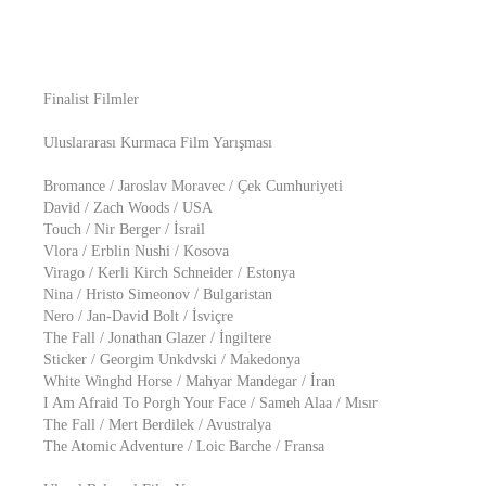
Finalist Filmler
Uluslararası Kurmaca Film Yarışması
Bromance / Jaroslav Moravec / Çek Cumhuriyeti
David / Zach Woods / USA
Touch / Nir Berger / İsrail
Vlora / Erblin Nushi / Kosova
Virago / Kerli Kirch Schneider / Estonya
Nina / Hristo Simeonov / Bulgaristan
Nero / Jan-David Bolt / İsviçre
The Fall / Jonathan Glazer / İngiltere
Sticker / Georgim Unkdvski / Makedonya
White Winghd Horse / Mahyar Mandegar / İran
I Am Afraid To Porgh Your Face / Sameh Alaa / Mısır
The Fall / Mert Berdilek / Avustralya
The Atomic Adventure / Loic Barche / Fransa