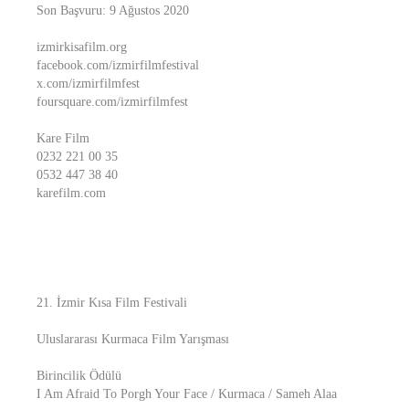
Son Başvuru: 9 Ağustos 2020
izmirkisafilm.org
facebook.com/izmirfilmfestival
x.com/izmirfilmfest
foursquare.com/izmirfilmfest
Kare Film
0232 221 00 35
0532 447 38 40
karefilm.com
21. İzmir Kısa Film Festivali
Uluslararası Kurmaca Film Yarışması
Birincilik Ödülü
I Am Afraid To Porgh Your Face / Kurmaca / Sameh Alaa