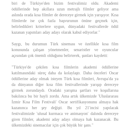
biri de Türkiye'den bizim festivalimiz oldu. Akademi
ödüllerinde hep akıllara uzun metrajlı filmler geliyor ama
aslında orada kısa filmler de dereceye girmek için yarışıyor. Kısa
filmlerde ise çok fazla başvurunun önüne geçmek için,
belirledikleri kriterlere uygun, dünyadaki festivallerde ödül
kazanan yapımları aday adayı olarak kabul ediyorlar."
Saygı, bu durumun Türk sineması ve özellikle kısa film
konusunda çalışan yönetmenler, senaristler ve oyuncular
açısından çok önemli olduğunu belirterek, şunları kaydetti:
"Türkiye'de çekilen kısa filmlerin akademi ödüllerine
katılmasındaki süreç daha da kolaylaştı. Daha önceleri Oscar
ödüllerine aday olmak isteyen Türk kısa filmleri, Avrupa'da ya
da dünyanın diğer kısa film festivallerinde yarışıp dereceye
girmek zorundaydı. Oradaki yarışma şartları ve koşullarına
bakılınca bu bir hayli zordu. Ama artık ülkemizde 'Uluslararası
İzmir Kısa Film Festivali' Oscar sertifikasyonunu almaya hak
kazanınca her şey değişti. Bu yıl 21'incisi yapılacak
festivalimizde 'ulusal kurmaca ve animasyon' dalında dereceye
giren filmler, akademi aday adayı olmaya hak kazanacak. Bu
ülkemizdeki sinemacılar için çok büyük bir şans."