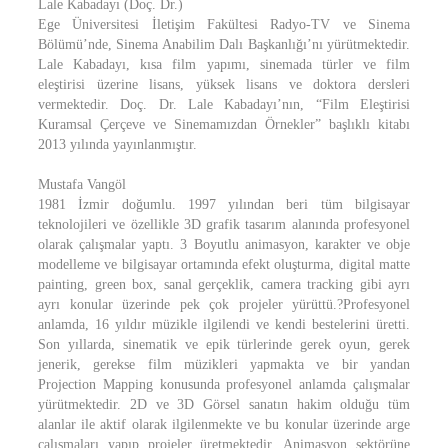
Lale Kabadayı (Doç. Dr.)
Ege Üniversitesi İletişim Fakültesi Radyo-TV ve Sinema
Bölümü’nde, Sinema Anabilim Dalı Başkanlığı’nı yürütmektedir.
Lale Kabadayı, kısa film yapımı, sinemada türler ve film
eleştirisi üzerine lisans, yüksek lisans ve doktora dersleri
vermektedir. Doç. Dr. Lale Kabadayı’nın, “Film Eleştirisi
Kuramsal Çerçeve ve Sinemamızdan Örnekler” başlıklı kitabı
2013 yılında yayınlanmıştır.
Mustafa Vangöl
1981 İzmir doğumlu. 1997 yılından beri tüm bilgisayar
teknolojileri ve özellikle 3D grafik tasarım alanında profesyonel
olarak çalışmalar yaptı. 3 Boyutlu animasyon, karakter ve obje
modelleme ve bilgisayar ortamında efekt oluşturma, digital matte
painting, green box, sanal gerçeklik, camera tracking gibi ayrı
ayrı konular üzerinde pek çok projeler yürüttü.?Profesyonel
anlamda, 16 yıldır müzikle ilgilendi ve kendi bestelerini üretti.
Son yıllarda, sinematik ve epik türlerinde gerek oyun, gerek
jenerik, gerekse film müzikleri yapmakta ve bir yandan
Projection Mapping konusunda profesyonel anlamda çalışmalar
yürütmektedir. 2D ve 3D Görsel sanatın hakim olduğu tüm
alanlar ile aktif olarak ilgilenmekte ve bu konular üzerinde arge
çalışmaları yapıp projeler üretmektedir. Animasyon sektörüne