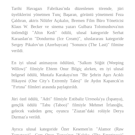
Tarihi Havagazı Fabrikası'nda düzenlenen törende, jüri
üyeliklerini yönetmen Tunç Başaran, görüntü yönetmeni Feza
Çaldıran, aktris Nilüfer Açıkalın, Bremen Film Büro Yöneticisi
Klaus W. Becker ve sinema yazarı Gulbara Tolomushova'nın
üstlendiği "Altın Kedi" ödülü, ulusal kategoride Serhat
Karaaslan'ın "Dondurma (Ice Cream)", uluslararası kategoride
Sergey Pikalov'un (Azerbaycan) "Sonuncu (The Last)" filmine
verildi.
En iyi ulusal animasyon ödülünü, "Salkım Söğüt (Weeping
Willow)" filmiyle Ehtem Onur Bilgiç alırken, en iyi ulusal
belgesel ödülü, Mustafa Karakaya'nın "Bir Şehrin Aşırı Acıklı
Hikayesi (One City’s Extremly Tales)" ile Aydın Kapancık'ın
"Fırtına" filmleri arasında paylaştırıldı.
Jüri özel ödülü, "Adri" filmiyle Estibaliz Urresola'ya (İspanya),
gençlik ödülü "Tabu (Taboo)" filmiyle Mehmet İrfanoğlu,
gelecek vadeden genç oyuncu "Ziazan"daki rolüyle Derya
Durmaz'a verildi.
Ayrıca ulusal kategoride Özer Kesemen'in "Alamor (Raw