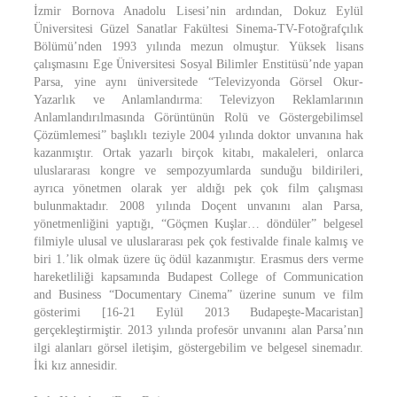
İzmir Bornova Anadolu Lisesi’nin ardından, Dokuz Eylül
Üniversitesi Güzel Sanatlar Fakültesi Sinema-TV-Fotoğrafçılık
Bölümü’nden 1993 yılında mezun olmuştur. Yüksek lisans
çalışmasını Ege Üniversitesi Sosyal Bilimler Enstitüsü’nde yapan
Parsa, yine aynı üniversitede “Televizyonda Görsel Okur-
Yazarlık ve Anlamlandırma: Televizyon Reklamlarının
Anlamlandırılmasında Görüntünün Rolü ve Göstergebilimsel
Çözümlemesi” başlıklı teziyle 2004 yılında doktor unvanına hak
kazanmıştır. Ortak yazarlı birçok kitabı, makaleleri, onlarca
uluslararası kongre ve sempozyumlarda sunduğu bildirileri,
ayrıca yönetmen olarak yer aldığı pek çok film çalışması
bulunmaktadır. 2008 yılında Doçent unvanını alan Parsa,
yönetmenliğini yaptığı, “Göçmen Kuşlar… döndüler” belgesel
filmiyle ulusal ve uluslararası pek çok festivalde finale kalmış ve
biri 1.’lik olmak üzere üç ödül kazanmıştır. Erasmus ders verme
hareketliliği kapsamında Budapest College of Communication
and Business “Documentary Cinema” üzerine sunum ve film
gösterimi [16-21 Eylül 2013 Budapeşte-Macaristan]
gerçekleştirmiştir. 2013 yılında profesör unvanını alan Parsa’nın
ilgi alanları görsel iletişim, göstergebilim ve belgesel sinemadır.
İki kız annesidir.