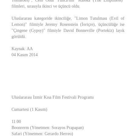
Tomatoes)", Cem Onur Tunca'nın "Kaleka (The Emptiness)"
filmleri, sırasıyla ikinci ve üçüncü oldu.
Uluslararası kategoride ikinciliğe, "Limon Tutulması (Evil of
Lemon)" filmiyle Jeremy Rosenstein (İsviçre), üçüncülüğe ise
"Çingene (Gypsy)" filmiyle David Bonneville (Portekiz) layık
görüldü.
Kaynak: AA
04 Kasım 2014
Uluslararası İzmir Kısa Film Festivali Programı
Cumartesi (1 Kasım)
11:00
Boonrerm (Yönetmen: Sorayos Prapapan)
Safari (Yönetmen: Gerardo Herreo)