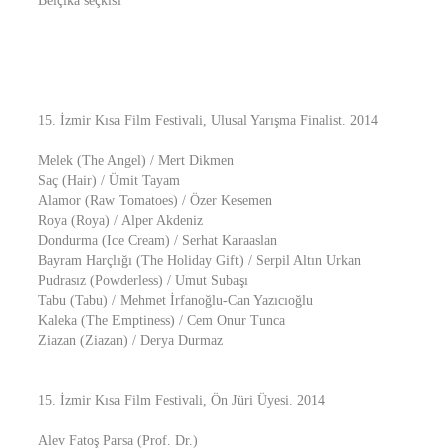
Belçika seçkisi
15. İzmir Kısa Film Festivali, Ulusal Yarışma Finalist. 2014
Melek (The Angel) / Mert Dikmen
Saç (Hair) / Ümit Tayam
Alamor (Raw Tomatoes) / Özer Kesemen
Roya (Roya) / Alper Akdeniz
Dondurma (Ice Cream) / Serhat Karaaslan
Bayram Harçlığı (The Holiday Gift) / Serpil Altın Urkan
Pudrasız (Powderless) / Umut Subaşı
Tabu (Tabu) / Mehmet İrfanoğlu-Can Yazıcıoğlu
Kaleka (The Emptiness) / Cem Onur Tunca
Ziazan (Ziazan) / Derya Durmaz
15. İzmir Kısa Film Festivali, Ön Jüri Üyesi. 2014
Alev Fatoş Parsa (Prof. Dr.)