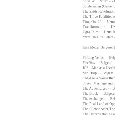
Sofia Will Return - -
Spielerinnen (Game C
The Skids ReVolution
The Three Fatalities 
Time Out 22 - - Uzun 
Transformation - - Uz
Ugra Tales - - Uzun B
Verrà Un’altra Estate
Kısa Metraj Belgesel 
Finding Venus - - Bel
Fireflies - - Belgesel
JOS - Man as a Useful
Mic Drop - - Belgesel
Old Age is Worse than
Sheep, Marriage and S
The Adventurers - - B
The Block - - Belgese
The exchanged - - Bel
The Real Land of Oppo
The Silence After The
The Untranslatable Fo