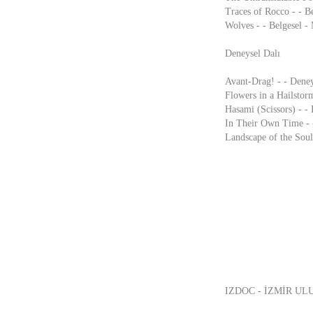
Traces of Rocco - - B
Wolves - - Belgesel -
Deneysel Dalı
Avant-Drag! - - Deney
Flowers in a Hailstor
Hasami (Scissors) - -
In Their Own Time - -
Landscape of the Soul
IZDOC - İZMİR UL