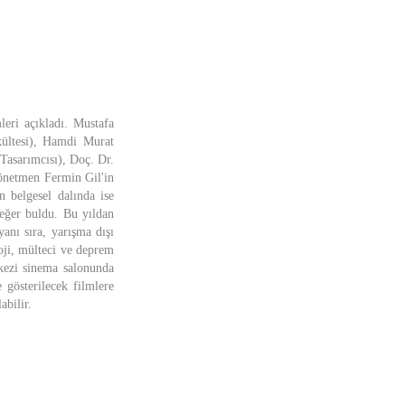
leri açıkladı. Mustafa
ültesi), Hamdi Murat
arımcısı), Doç. Dr.
yönetmen Fermin Gil'in
 belgesel dalında ise
değer buldu. Bu yıldan
anı sıra, yarışma dışı
loji, mülteci ve deprem
rkezi sinema salonunda
 gösterilecek filmlere
abilir.