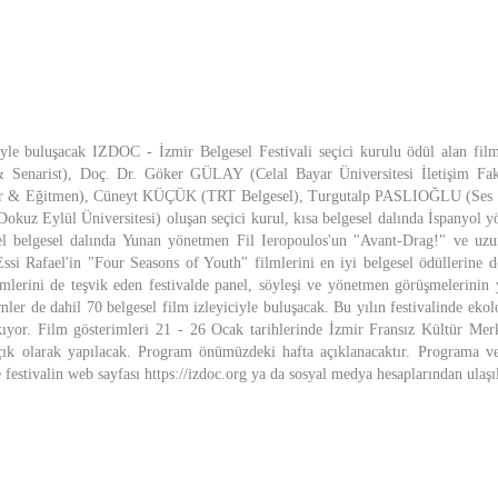
iyle buluşacak IZDOC - İzmir Belgesel Festivali seçici kurulu ödül alan film
enarist), Doç. Dr. Göker GÜLAY (Celal Bayar Üniversitesi İletişim Fak
 Eğitmen), Cüneyt KÜÇÜK (TRT Belgesel), Turgutalp PASLIOĞLU (Ses Tas
uz Eylül Üniversitesi) oluşan seçici kurul, kısa belgesel dalında İspanyol 
l belgesel dalında Yunan yönetmen Fil Ieropoulos'un "Avant-Drag!" ve uzun
ssi Rafael'in "Four Seasons of Youth" filmlerini en iyi belgesel ödüllerine 
lmlerini de teşvik eden festivalde panel, söyleşi ve yönetmen görüşmelerinin y
ler de dahil 70 belgesel film izleyiciyle buluşacak. Bu yılın festivalinde eko
kıyor. Film gösterimleri 21 - 26 Ocak tarihlerinde İzmir Fransız Kültür Me
çık olarak yapılacak. Program önümüzdeki hafta açıklanacaktır. Programa ve
ye festivalin web sayfası https://izdoc.org ya da sosyal medya hesaplarından ulaşıl