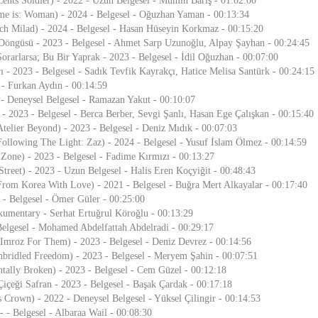
Cents Soldier) - 2022 - Uzun Belgesel - Mümin Barış - 01:02:00
 is: Woman) - 2024 - Belgesel - Oğuzhan Yaman - 00:13:34
ch Milad) - 2024 - Belgesel - Hasan Hüseyin Korkmaz - 00:15:20
 Döngüsü - 2023 - Belgesel - Ahmet Sarp Uzunoğlu, Alpay Şayhan - 00:24:45
arlarsa; Bu Bir Yaprak - 2023 - Belgesel - İdil Oğuzhan - 00:07:00
 - 2023 - Belgesel - Sadık Tevfik Kayrakçı, Hatice Melisa Santürk - 00:24:15
 - Furkan Aydın - 00:14:59
- Deneysel Belgesel - Ramazan Yakut - 00:10:07
- 2023 - Belgesel - Berca Berber, Sevgi Şanlı, Hasan Ege Çalışkan - 00:15:40
Atelier Beyond) - 2023 - Belgesel - Deniz Mıdık - 00:07:03
Following The Light: Zaz) - 2024 - Belgesel - Yusuf İslam Ölmez - 00:14:59
Zone) - 2023 - Belgesel - Fadime Kırmızı - 00:13:27
reet) - 2023 - Uzun Belgesel - Halis Eren Koçyiğit - 00:48:43
From Korea With Love) - 2021 - Belgesel - Buğra Mert Alkayalar - 00:17:40
 - Belgesel - Ömer Güler - 00:25:00
mentary - Serhat Ertuğrul Köroğlu - 00:13:29
Belgesel - Mohamed Abdelfattah Abdelradi - 00:29:17
s Imroz For Them) - 2023 - Belgesel - Deniz Devrez - 00:14:56
nbridled Freedom) - 2023 - Belgesel - Meryem Şahin - 00:07:51
tally Broken) - 2023 - Belgesel - Cem Güzel - 00:12:18
Çiçeği Safran - 2023 - Belgesel - Başak Çardak - 00:17:18
's Crown) - 2022 - Deneysel Belgesel - Yüksel Çilingir - 00:14:53
 - Belgesel - Albaraa Wail - 00:08:30