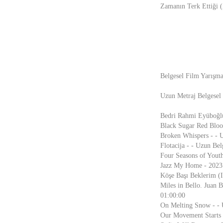
Zamanın Terk Ettiği (
Belgesel Film Yarışma
Uzun Metraj Belgesel 
Bedri Rahmi Eyüboğlu 
Black Sugar Red Blood
Broken Whispers - - U
Flotacija - - Uzun Be
Four Seasons of Youth
Jazz My Home - 2023 
Köşe Başı Beklerim (I
Miles in Bello. Juan 
01:00:00
On Melting Snow - - 
Our Movement Starts 