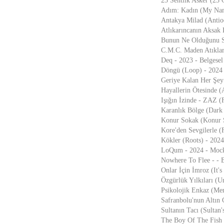
23 Sentlik Asker (23 
Adım: Kadın (My Name
Antakya Milad (Antio
Atlıkarıncanın Aksak
Bunun Ne Olduğunu Sor
C.M.C. Maden Atıkları
Deq - 2023 - Belgesel
Döngü (Loop) - 2024 
Geriye Kalan Her Şey 
Hayallerin Ötesinde (
Işığın İzinde - ZAZ (
Karanlık Bölge (Dark 
Konur Sokak (Konur St
Kore'den Sevgilerle (
Kökler (Roots) - 2024
LoQum - 2024 - Mocku
Nowhere To Flee - - 
Onlar İçin İmroz (It'
Özgürlük Yılkıları (U
Psikolojik Enkaz (Men
Safranbolu'nun Altın 
Sultanın Tacı (Sultan
The Boy Of The Fish -