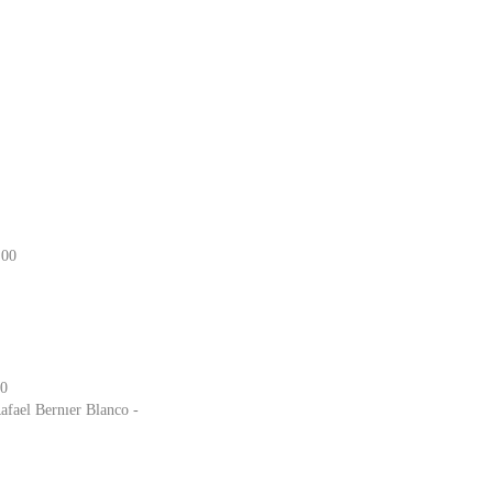
:00
00
afael Bernıer Blanco -