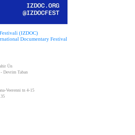
 Festivali (IZDOC)
rnational Documentary Festival
Tahir Ün
ü - Devrim Taban
ana-Veerenni tn 4-15
135