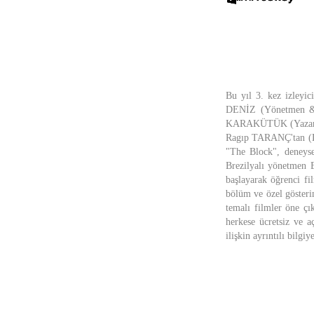
Bu yıl 3. kez izleyic
DENİZ (Yönetmen & S
KARAKÜTÜK (Yazar &
Ragıp TARANÇ'tan (Dok
"The Block", deneyse
Brezilyalı yönetmen E
başlayarak öğrenci fi
bölüm ve özel gösterim
temalı filmler öne çı
herkese ücretsiz ve a
ilişkin ayrıntılı bilgi