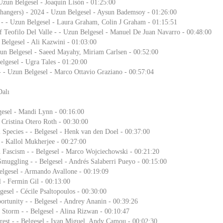
 Uzun Belgesel - Joaquín Lisón - 01:25:00
hangers) - 2024 - Uzun Belgesel - Aysun Bademsoy - 01:26:00
 - - Uzun Belgesel - Laura Graham, Colin J Graham - 01:15:51
of Teofilo Del Valle - - Uzun Belgesel - Manuel De Juan Navarro - 00:48:00
Belgesel - Ali Kazwini - 01:03:00
un Belgesel - Saeed Mayahy, Miriam Carlsen - 00:52:00
elgesel - Ugra Tales - 01:20:00
 - - Uzun Belgesel - Marco Ottavio Graziano - 00:57:04
Dalı
gesel - Mandi Lynn - 00:16:00
 - Cristina Otero Roth - 00:30:00
 Species - - Belgesel - Henk van den Doel - 00:37:00
 - Kallol Mukherjee - 00:27:00
 Fascism - - Belgesel - Marco Wojciechowski - 00:21:20
muggling - - Belgesel - Andrés Salaberri Pueyo - 00:15:00
elgesel - Armando Avallone - 00:19:09
l - Fermin Gil - 00:13:00
gesel - Cécile Psaltopoulos - 00:30:00
rtunity - - Belgesel - Andrey Ananin - 00:39:26
 Storm - - Belgesel - Alina Rizwan - 00:10:47
rest - - Belgesel - Ivan Miguel, Andy Camou - 00:02:30