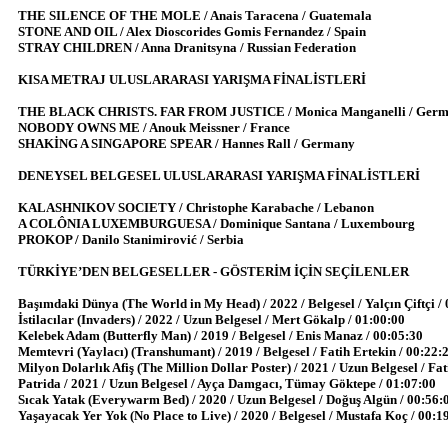
THE SILENCE OF THE MOLE / Anais Taracena / Guatemala
STONE AND OIL / Alex Dioscorides Gomis Fernandez / Spain
STRAY CHILDREN / Anna Dranitsyna / Russian Federation
KISA METRAJ ULUSLARARASI YARIŞMA FİNALİSTLERİ
THE BLACK CHRISTS. FAR FROM JUSTICE / Monica Manganelli / Ger
NOBODY OWNS ME / Anouk Meissner / France
SHAKİNG A SINGAPORE SPEAR / Hannes Rall / Germany
DENEYSEL BELGESEL ULUSLARARASI YARIŞMA FİNALİSTLERİ
KALASHNIKOV SOCIETY / Christophe Karabache / Lebanon
A COLÔNIA LUXEMBURGUESA / Dominique Santana / Luxembourg
PROKOP / Danilo Stanimirović / Serbia
TÜRKİYE’DEN BELGESELLER - GÖSTERİM İÇİN SEÇİLENLER
Başımdaki Dünya (The World in My Head) / 2022 / Belgesel / Yalçın Çiftçi /
İstilacılar (Invaders) / 2022 / Uzun Belgesel / Mert Gökalp / 01:00:00
Kelebek Adam (Butterfly Man) / 2019 / Belgesel / Enis Manaz / 00:05:30
Memtevri (Yaylacı) (Transhumant) / 2019 / Belgesel / Fatih Ertekin / 00:22:
Milyon Dolarlık Afiş (The Million Dollar Poster) / 2021 / Uzun Belgesel / Fa
Patrida / 2021 / Uzun Belgesel / Ayça Damgacı, Tümay Göktepe / 01:07:00
Sıcak Yatak (Everywarm Bed) / 2020 / Uzun Belgesel / Doğuş Algün / 00:56:
Yaşayacak Yer Yok (No Place to Live) / 2020 / Belgesel / Mustafa Koç / 00:1