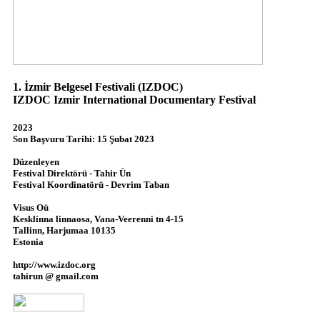
1. İzmir Belgesel Festivali (IZDOC)
IZDOC Izmir International Documentary Festival
2023
Son Başvuru Tarihi: 15 Şubat 2023
Düzenleyen
Festival Direktörü - Tahir Ün
Festival Koordinatörü - Devrim Taban
Visus Oü
Kesklinna linnaosa, Vana-Veerenni tn 4-15
Tallinn, Harjumaa 10135
Estonia
http://www.izdoc.org
tahirun @ gmail.com