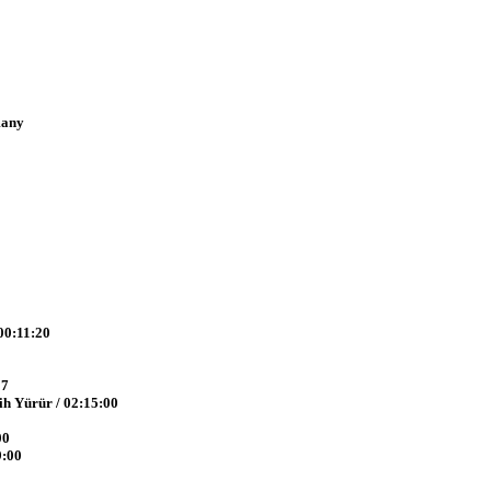
many
 00:11:20
27
tih Yürür / 02:15:00
00
9:00