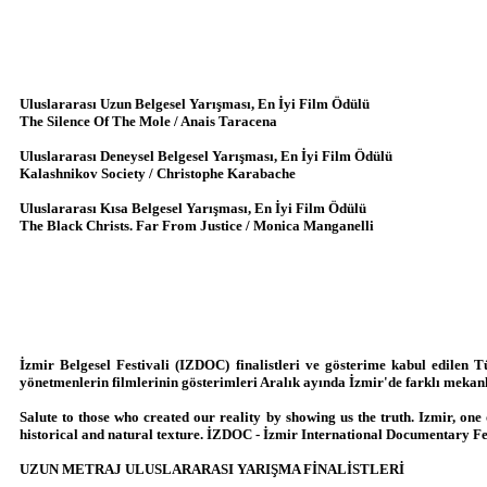
Uluslararası Uzun Belgesel Yarışması, En İyi Film Ödülü
The Silence Of The Mole / Anais Taracena
Uluslararası Deneysel Belgesel Yarışması, En İyi Film Ödülü
Kalashnikov Society / Christophe Karabache
Uluslararası Kısa Belgesel Yarışması, En İyi Film Ödülü
The Black Christs. Far From Justice / Monica Manganelli
İzmir Belgesel Festivali (IZDOC) finalistleri ve gösterime kabul edilen T
yönetmenlerin filmlerinin gösterimleri Aralık ayında İzmir'de farklı mekan
Salute to those who created our reality by showing us the truth. Izmir, one o
historical and natural texture. İZDOC - İzmir International Documentary Festiv
UZUN METRAJ ULUSLARARASI YARIŞMA FİNALİSTLERİ