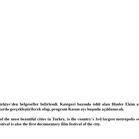
ürkiye'den belgeseller belirlendi. Kategori bazında ödül alan filmler Ekim a
larda gerçekleştirilecek olup, program Kasım ayı başında açıklanacak.
f the most beautiful cities in Turkey, is the country's 3rd largest metropolis w
al is also the first documentary film festival of the city.