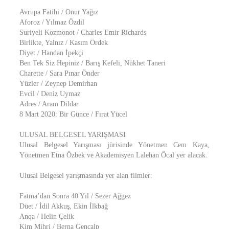
Avrupa Fatihi / Onur Yağız
Aforoz / Yılmaz Özdil
Suriyeli Kozmonot / Charles Emir Richards
Birlikte, Yalnız / Kasım Ördek
Diyet / Handan İpekçi
Ben Tek Siz Hepiniz / Barış Kefeli, Nükhet Taneri
Charette / Sara Pınar Önder
Yüzler / Zeynep Demirhan
Evcil / Deniz Uymaz
Adres / Aram Dildar
8 Mart 2020: Bir Günce / Fırat Yücel
ULUSAL BELGESEL YARIŞMASI
Ulusal Belgesel Yarışması jürisinde Yönetmen Cem Kaya,
Yönetmen Etna Özbek ve Akademisyen Lalehan Öcal yer alacak.
Ulusal Belgesel yarışmasında yer alan filmler:
Fatma’dan Sonra 40 Yıl / Sezer Ağgez
Düet / İdil Akkuş, Ekin İlkbağ
Anqa / Helin Çelik
Kim Mihri / Berna Gençalp