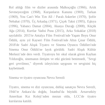
Rol aldığı film ve diziler arasında Malkoçoğlu (1966), Artık
Sevmeyeceğim (1968), Kurşunların Kanunu (1969), Tarkan
(1969), You Can't Win 'Em All / Paralı Askerler (1970), Şoför
Nebahat (1970), Üç Arkadaş (1971), Çiçek Taksi (1995), Eşkıya
(1996), Yabancı Damat (2004), Akasya Durağı (2008), Küçük
Ağa (2014), Kurtlar Vadisi Pusu (2015), Arka Sokaklar (2018)
sayılabilir. 2015'te Antalya Film Festivali'nde Yaşam Boyu Onur
Ödülü, aynı yıl Kayseri Film Festivali'nde Altın Çınar Ödülü,
2018'de Sadri Alışık Tiyatro ve Sinema Oyuncu Ödülleri'nde
Sinema Onur Ödülü'ne layık görüldü. Sadri Alışık Kültür
Merkezi’nde ders verdi. Tiyatroyu bir okul olarak gören Kayhan
Yıldızoğlu, sinemanın iletişim ve etki gücünü benimsedi, "Sevgi
geri çevrilmez," diyerek izleyicinin saygısını ve sevgisini hiç
kaybetmedi.
Sinema ve tiyatro oyuncusu Nevra Serezli
Tiyatro, sinema ve dizi oyuncusu, dublaj sanatçısı Nevra Serezli,
1944’te Ankara’da doğdu, İstanbul'da büyüdü. Arnavutköy
Amerikan Kız Koleji’nden mezun oldu, LCC'de tiyatro
kurslarına katıldı.