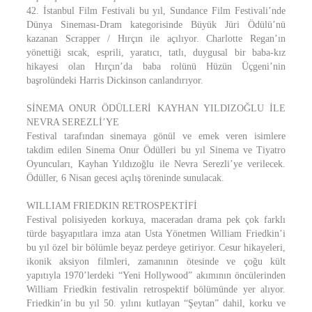
42. İstanbul Film Festivali bu yıl, Sundance Film Festivali’nde
Dünya Sineması-Dram kategorisinde Büyük Jüri Ödülü’nü
kazanan Scrapper / Hırçın ile açılıyor. Charlotte Regan’ın
yönettiği sıcak, esprili, yaratıcı, tatlı, duygusal bir baba-kız
hikayesi olan Hırçın’da baba rolünü Hüzün Üçgeni’nin
başrolündeki Harris Dickinson canlandırıyor.
SİNEMA ONUR ÖDÜLLERİ KAYHAN YILDIZOĞLU İLE
NEVRA SEREZLİ’YE
Festival tarafından sinemaya gönül ve emek veren isimlere
takdim edilen Sinema Onur Ödülleri bu yıl Sinema ve Tiyatro
Oyuncuları, Kayhan Yıldızoğlu ile Nevra Serezli’ye verilecek.
Ödüller, 6 Nisan gecesi açılış töreninde sunulacak.
WILLIAM FRIEDKIN RETROSPEKTİFİ
Festival polisiyeden korkuya, maceradan drama pek çok farklı
türde başyapıtlara imza atan Usta Yönetmen William Friedkin’i
bu yıl özel bir bölümle beyaz perdeye getiriyor. Cesur hikayeleri,
ikonik aksiyon filmleri, zamanının ötesinde ve çoğu kült
yapıtıyla 1970’lerdeki “Yeni Hollywood” akımının öncülerinden
William Friedkin festivalin retrospektif bölümünde yer alıyor.
Friedkin’in bu yıl 50. yılını kutlayan “Şeytan” dahil, korku ve