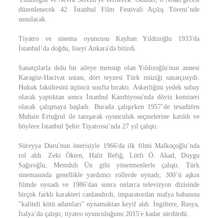
düzenlenecek 42. İstanbul Film Festivali Açılış Töreni’nde
sunulacak.
Tiyatro ve sinema oyuncusu Kayhan Yıldızoğlu 1933'da
İstanbul’da doğdu, liseyi Ankara'da bitirdi.
Sanatçılarla dolu bir aileye mensup olan Yıldızoğlu'nun annesi
Karagöz-Hacivat ustası, dört teyzesi Türk müziği sanatçısıydı.
Hukuk fakültesini üçüncü sınıfta bıraktı. Askerliğini yedek subay
olarak yaptıktan sonra İstanbul Kambiyosu'nda döviz komiseri
olarak çalışmaya başladı. Burada çalışırken 1957’de tesadüfen
Muhsin Ertuğrul ile tanışarak oyunculuk seçmelerine katıldı ve
böylece İstanbul Şehir Tiyatrosu’nda 27 yıl çalıştı.
Süreyya Duru'nun önerisiyle 1966'da ilk filmi Malkoçoğlu’nda
rol aldı. Zeki Ökten, Halit Refiğ, Lütfi Ö. Akad, Duygu
Sağıroğlu, Memduh Ün gibi yönetmenlerle çalıştı. Türk
sinemasında genellikle yardımcı rollerde oynadı; 300’ü aşkın
filmde oynadı ve 1986'dan sonra onlarca televizyon dizisinde
birçok farklı karakteri canlandırdı, imparatordan mafya babasına
"kaliteli kötü adamları" oynamaktan keyif aldı. İngiltere, Rusya,
İtalya’da çalıştı; tiyatro oyunculuğunu 2015'e kadar sürdürdü.