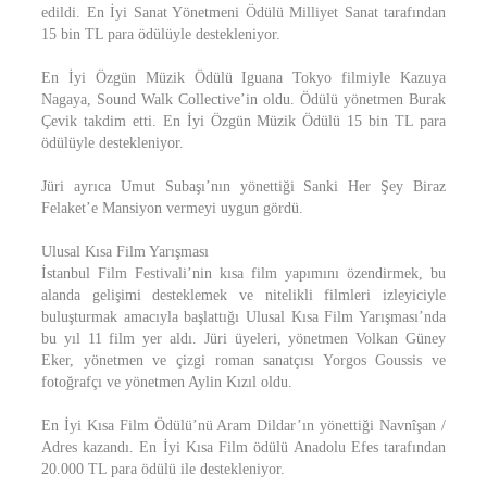
edildi. En İyi Sanat Yönetmeni Ödülü Milliyet Sanat tarafından
15 bin TL para ödülüyle destekleniyor.
En İyi Özgün Müzik Ödülü Iguana Tokyo filmiyle Kazuya
Nagaya, Sound Walk Collective’in oldu. Ödülü yönetmen Burak
Çevik takdim etti. En İyi Özgün Müzik Ödülü 15 bin TL para
ödülüyle destekleniyor.
Jüri ayrıca Umut Subaşı’nın yönettiği Sanki Her Şey Biraz
Felaket’e Mansiyon vermeyi uygun gördü.
Ulusal Kısa Film Yarışması
İstanbul Film Festivali’nin kısa film yapımını özendirmek, bu
alanda gelişimi desteklemek ve nitelikli filmleri izleyiciyle
buluşturmak amacıyla başlattığı Ulusal Kısa Film Yarışması’nda
bu yıl 11 film yer aldı. Jüri üyeleri, yönetmen Volkan Güney
Eker, yönetmen ve çizgi roman sanatçısı Yorgos Goussis ve
fotoğrafçı ve yönetmen Aylin Kızıl oldu.
En İyi Kısa Film Ödülü’nü Aram Dildar’ın yönettiği Navnîşan /
Adres kazandı. En İyi Kısa Film ödülü Anadolu Efes tarafından
20.000 TL para ödülü ile destekleniyor.