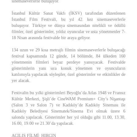
sinemaseverlerle buluşuyor.
İstanbul Kültür Sanat Vakfı (İKSV) tarafından düzenlenen
İstanbul Film Festivali, bu yıl 42. kez sinemaseverlerle
buluşuyor. Türkiye ve dünya sinemasından nitelikli ve ödüllü
filmler, özel gösterimler, yıldız oyuncular ve usta yönetmenler 7-
18 Nisan arasında festivalde bir araya geliyor.
134 uzun ve 29 kısa metrajlı filmin sinemaseverlerle buluşacağı
festival kapsamında 12 günde, 14 bölümde, 84 ülkeden 160
yönetmenin filmleri beyaz perdeye yansıyacak. Festivalde
gösterimlerin yanı sıra konuk yönetmen ve oyuncuların
katılımıyla yapılacak söyleşiler, özel gösterimler ve etkinlikler de
yer alacak.
Festivalin bu yılki gösterimleri Beyoğlu’da Atlas 1948 ve Fransız
Kültür Merkezi, Şişli’de CineWAM Premium+ City’s Nişantaşı
(Salon 3 ve Salon 7) ve Kadıköy’de Kadıköy Sineması ile
Kadıköy Belediyesi Sinematek/Sinema Evi olmak üzere 6
salonda yapılacak. Gösterimler her yıl olduğu gibi 11.00, 13.30,
16.00, 19.00 ve 21.30’da yapılacak.
AÇILIŞ FİLMİ: HIRÇIN