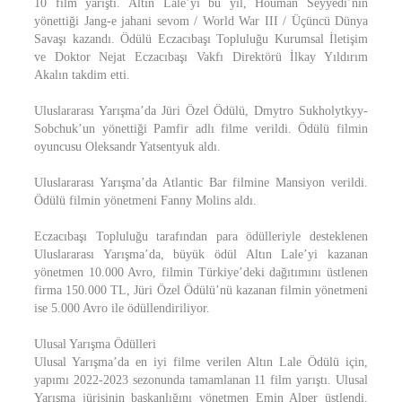
10 film yarıştı. Altın Lale’yi bu yıl, Houman Seyyedi’nin
yönettiği Jang-e jahani sevom / World War III / Üçüncü Dünya
Savaşı kazandı. Ödülü Eczacıbaşı Topluluğu Kurumsal İletişim
ve Doktor Nejat Eczacıbaşı Vakfı Direktörü İlkay Yıldırım
Akalın takdim etti.
Uluslararası Yarışma’da Jüri Özel Ödülü, Dmytro Sukholytkyy-
Sobchuk’un yönettiği Pamfir adlı filme verildi. Ödülü filmin
oyuncusu Oleksandr Yatsentyuk aldı.
Uluslararası Yarışma’da Atlantic Bar filmine Mansiyon verildi.
Ödülü filmin yönetmeni Fanny Molins aldı.
Eczacıbaşı Topluluğu tarafından para ödülleriyle desteklenen
Uluslararası Yarışma’da, büyük ödül Altın Lale’yi kazanan
yönetmen 10.000 Avro, filmin Türkiye’deki dağıtımını üstlenen
firma 150.000 TL, Jüri Özel Ödülü’nü kazanan filmin yönetmeni
ise 5.000 Avro ile ödüllendiriliyor.
Ulusal Yarışma Ödülleri
Ulusal Yarışma’da en iyi filme verilen Altın Lale Ödülü için,
yapımı 2022-2023 sezonunda tamamlanan 11 film yarıştı. Ulusal
Yarışma jürisinin başkanlığını yönetmen Emin Alper üstlendi.