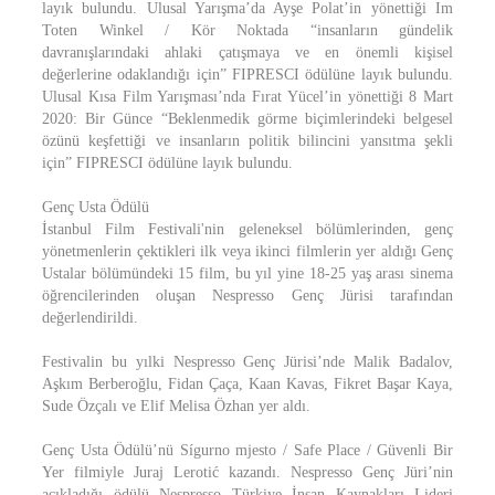
layık bulundu. Ulusal Yarışma’da Ayşe Polat’in yönettiği Im
Toten Winkel / Kör Noktada “insanların gündelik
davranışlarındaki ahlaki çatışmaya ve en önemli kişisel
değerlerine odaklandığı için” FIPRESCI ödülüne layık bulundu.
Ulusal Kısa Film Yarışması’nda Fırat Yücel’in yönettiği 8 Mart
2020: Bir Günce “Beklenmedik görme biçimlerindeki belgesel
özünü keşfettiği ve insanların politik bilincini yansıtma şekli
için” FIPRESCI ödülüne layık bulundu.
Genç Usta Ödülü
İstanbul Film Festivali'nin geleneksel bölümlerinden, genç
yönetmenlerin çektikleri ilk veya ikinci filmlerin yer aldığı Genç
Ustalar bölümündeki 15 film, bu yıl yine 18-25 yaş arası sinema
öğrencilerinden oluşan Nespresso Genç Jürisi tarafından
değerlendirildi.
Festivalin bu yılki Nespresso Genç Jürisi’nde Malik Badalov,
Aşkım Berberoğlu, Fidan Çaça, Kaan Kavas, Fikret Başar Kaya,
Sude Özçalı ve Elif Melisa Özhan yer aldı.
Genç Usta Ödülü’nü Sígurno mjesto / Safe Place / Güvenli Bir
Yer filmiyle Juraj Lerotić kazandı. Nespresso Genç Jüri’nin
açıkladığı ödülü Nespresso Türkiye İnsan Kaynakları Lideri