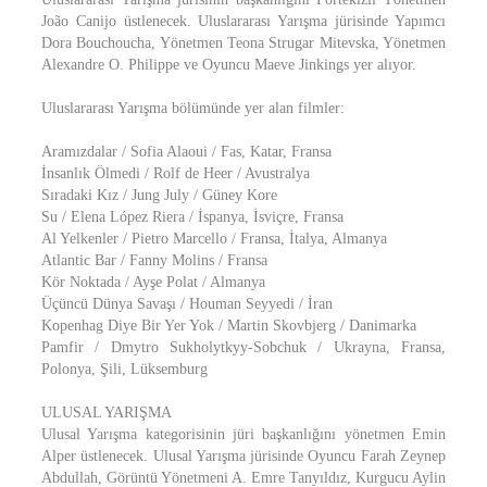
João Canijo üstlenecek. Uluslararası Yarışma jürisinde Yapımcı
Dora Bouchoucha, Yönetmen Teona Strugar Mitevska, Yönetmen
Alexandre O. Philippe ve Oyuncu Maeve Jinkings yer alıyor.
Uluslararası Yarışma bölümünde yer alan filmler:
Aramızdalar / Sofia Alaoui / Fas, Katar, Fransa
İnsanlık Ölmedi / Rolf de Heer / Avustralya
Sıradaki Kız / Jung July / Güney Kore
Su / Elena López Riera / İspanya, İsviçre, Fransa
Al Yelkenler / Pietro Marcello / Fransa, İtalya, Almanya
Atlantic Bar / Fanny Molins / Fransa
Kör Noktada / Ayşe Polat / Almanya
Üçüncü Dünya Savaşı / Houman Seyyedi / İran
Kopenhag Diye Bir Yer Yok / Martin Skovbjerg / Danimarka
Pamfir / Dmytro Sukholytkyy-Sobchuk / Ukrayna, Fransa,
Polonya, Şili, Lüksemburg
ULUSAL YARIŞMA
Ulusal Yarışma kategorisinin jüri başkanlığını yönetmen Emin
Alper üstlenecek. Ulusal Yarışma jürisinde Oyuncu Farah Zeynep
Abdullah, Görüntü Yönetmeni A. Emre Tanyıldız, Kurgucu Aylin