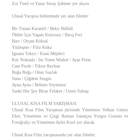
Zoi Tinel ve Yazar Seray Şahiner yer alıyor.
Ulusal Yarışma bölümünde yer alan filmler:
Bir Tutam Karanfil / Bekir Bülbül
Ölüler İçin Yaşam Kılavuzu / Barış Fert
Bars / Orçun Köksal
Yüzleşme / Filiz Kuka
Iguana Tokyo / Kaan Müjdeci
Kör Noktada / Im Toten Winkel / Ayşe Polat
Cam Perde / Fikret Reyhan
Boğa Boğa / Onur Saylak
Suna / Çiğdem Sezgin
Ayna Ayna / Belmin Söylemez
Sanki Her Şey Biraz Felaket / Umut Subaşı
ULUSAL KISA FİLM YARIŞMASI
Ulusal Kısa Film Yarışması jürisinde Yönetmen Volkan Güney
Eker, Yönetmen ve Çizgi Roman Sanatçısı Yorgos Goussis ve
Fotoğrafçı ve Yönetmen Aylin Kızıl yer alacak.
Ulusal Kısa Film yarışmasında yer alan filmler: