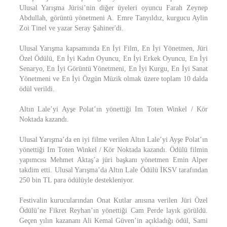
Ulusal Yarışma Jürisi’nin diğer üyeleri oyuncu Farah Zeynep
Abdullah, görüntü yönetmeni A. Emre Tanyıldız, kurgucu Aylin
Zoi Tinel ve yazar Seray Şahiner'di.
Ulusal Yarışma kapsamında En İyi Film, En İyi Yönetmen, Jüri
Özel Ödülü, En İyi Kadın Oyuncu, En İyi Erkek Oyuncu, En İyi
Senaryo, En İyi Görüntü Yönetmeni, En İyi Kurgu, En İyi Sanat
Yönetmeni ve En İyi Özgün Müzik olmak üzere toplam 10 dalda
ödül verildi.
Altın Lale’yi Ayşe Polat’ın yönettiği Im Toten Winkel / Kör
Noktada kazandı.
Ulusal Yarışma’da en iyi filme verilen Altın Lale’yi Ayşe Polat’ın
yönettiği Im Toten Winkel / Kör Noktada kazandı. Ödülü filmin
yapımcısı Mehmet Aktaş’a jüri başkanı yönetmen Emin Alper
takdim etti. Ulusal Yarışma’da Altın Lale Ödülü İKSV tarafından
250 bin TL para ödülüyle destekleniyor.
Festivalin kurucularından Onat Kutlar anısına verilen Jüri Özel
Ödülü’ne Fikret Reyhan’ın yönettiği Cam Perde layık görüldü.
Geçen yılın kazananı Ali Kemal Güven’in açıkladığı ödül, Sami