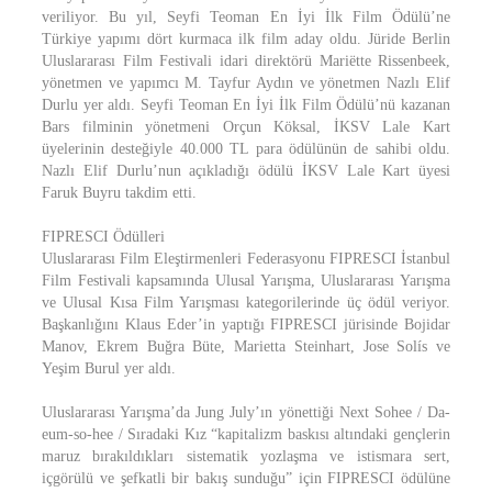
veriliyor. Bu yıl, Seyfi Teoman En İyi İlk Film Ödülü’ne
Türkiye yapımı dört kurmaca ilk film aday oldu. Jüride Berlin
Uluslararası Film Festivali idari direktörü Mariëtte Rissenbeek,
yönetmen ve yapımcı M. Tayfur Aydın ve yönetmen Nazlı Elif
Durlu yer aldı. Seyfi Teoman En İyi İlk Film Ödülü’nü kazanan
Bars filminin yönetmeni Orçun Köksal, İKSV Lale Kart
üyelerinin desteğiyle 40.000 TL para ödülünün de sahibi oldu.
Nazlı Elif Durlu’nun açıkladığı ödülü İKSV Lale Kart üyesi
Faruk Buyru takdim etti.
FIPRESCI Ödülleri
Uluslararası Film Eleştirmenleri Federasyonu FIPRESCI İstanbul
Film Festivali kapsamında Ulusal Yarışma, Uluslararası Yarışma
ve Ulusal Kısa Film Yarışması kategorilerinde üç ödül veriyor.
Başkanlığını Klaus Eder’in yaptığı FIPRESCI jürisinde Bojidar
Manov, Ekrem Buğra Büte, Marietta Steinhart, Jose Solís ve
Yeşim Burul yer aldı.
Uluslararası Yarışma’da Jung July’ın yönettiği Next Sohee / Da-
eum-so-hee / Sıradaki Kız “kapitalizm baskısı altındaki gençlerin
maruz bırakıldıkları sistematik yozlaşma ve istismara sert,
içgörülü ve şefkatli bir bakış sunduğu” için FIPRESCI ödülüne