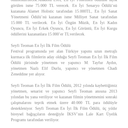
görülen isme 75.000 TL verecek. En İyi Senaryo Ödülü‘nü
kazanana Alamet Holistic tarafından 15.000TL, En İyi Sanat
Yönetmeni Ödülü’nü kazanan isme Milliyet Sanat tarafından
15.000 TL verilecek. En İyi Özgün Müzik, En İyi Kadın
Oyuncu, En İyi Erkek Oyuncu, En İyi Görüntü, En İyi Kurgu
ödüllerini kazananlara 15.000’er TLverilecek.
Seyfi Teoman En İyi İlk Film Ödülü
Festival programında yer alan Türkiye yapımı uzun metrajlı
kurmaca ilk filmlerin aday olduğu Seyfi Teoman En İyi İlk Film
Ödülü jürisinde yönetmen ve yapımcı M. Tayfur Aydın,
yönetmen Nazlı Elif Durlu, yapımcı ve yönetmen Chadi
Zeneddine yer alıyor.
Seyfi Teoman En İyi İlk Film Ödülü, 2012 yılında kaybettiğimiz
yönetmen, senarist ve yapımcı Seyfi Teoman anısına 2013
yılından bu yana veriliyor ve kazanan filmin yönetmenini sonraki
çalışmalarını teşvik etmek üzere 40.000 TL para ödülüyle
destekleniyor. Seyfi Teoman En İyi İlk Film Ödülü, üç yıldır
bireysel bağışçıların desteğiyle İKSV’nin Lale Kart Üyelik
Programı tarafından veriliyor.