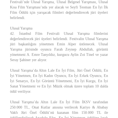
Festivali’nde Ulusal Yarışma, Ulusal Belgesel Yarışması, Ulusal
Kısa Film Yarışması’nda yer alacak ve Seyfi Teoman En İyi İlk
Film Ödülü için yarışacak filmleri değerlendirecek jüri üyeleri
belirlendi.
Ulusal Yarışma
42. İstanbul Film Festivali Ulusal Yarışma filmlerini
değerlendirecek jüri üyeleri belirlendi. Festivalin Ulusal Yarışma
jüri başkanlığını yönetmen Emin Alper üstlenecek. Ulusal
Yarışma jürisinde oyuncu Farah Zeynep Abdullah, görüntü
yönetmeni A. Emre Tanyıldız, kurgucu Aylin Zoi Tinel ve yazar
Seray Şahiner yer alıyor.
Ulusal Yarışma’da Altın Lale En İyi Film, Jüri Özel Ödülü, En
İyi Yönetmen, En İyi Kadın Oyuncu, En İyi Erkek Oyuncu, En
İyi Senaryo, En İyi Görüntü Yönetmeni, En İyi Kurgu, En İyi
Sanat Yönetmeni ve En İyi Müzik olmak üzere toplam 10 dalda
ödül veriliyor.
Ulusal Yarışma’da Altın Lale En İyi Film İKSV tarafından
250.000 TL, Onat Kutlar anısına verilecek Kariyo & Ababay
Vakfı Jüri Özel Ödülü’nü kazanan film 150.000 TL ile
ödüllendirilecek.Anadolu Efes, En İyi Yönetmen ödülüne layık