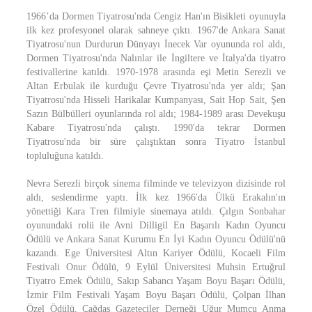
1966’da Dormen Tiyatrosu'nda Cengiz Han'ın Bisikleti oyunuyla
ilk kez profesyonel olarak sahneye çıktı. 1967'de Ankara Sanat
Tiyatrosu'nun Durdurun Dünyayı İnecek Var oyununda rol aldı,
Dormen Tiyatrosu'nda Nalınlar ile İngiltere ve İtalya'da tiyatro
festivallerine katıldı. 1970-1978 arasında eşi Metin Serezli ve
Altan Erbulak ile kurduğu Çevre Tiyatrosu'nda yer aldı; Şan
Tiyatrosu'nda Hisseli Harikalar Kumpanyası, Sait Hop Sait, Şen
Sazın Bülbülleri oyunlarında rol aldı; 1984-1989 arası Devekuşu
Kabare Tiyatrosu'nda çalıştı. 1990'da tekrar Dormen
Tiyatrosu'nda bir süre çalıştıktan sonra Tiyatro İstanbul
topluluğuna katıldı.
Nevra Serezli birçok sinema filminde ve televizyon dizisinde rol
aldı, seslendirme yaptı. İlk kez 1966'da Ülkü Erakalın'ın
yönettiği Kara Tren filmiyle sinemaya atıldı. Çılgın Sonbahar
oyunundaki rolü ile Avni Dilligil En Başarılı Kadın Oyuncu
Ödülü ve Ankara Sanat Kurumu En İyi Kadın Oyuncu Ödülü'nü
kazandı. Ege Üniversitesi Altın Kariyer Ödülü, Kocaeli Film
Festivali Onur Ödülü, 9 Eylül Üniversitesi Muhsin Ertuğrul
Tiyatro Emek Ödülü, Sakıp Sabancı Yaşam Boyu Başarı Ödülü,
İzmir Film Festivali Yaşam Boyu Başarı Ödülü, Çolpan İlhan
Özel Ödülü, Çağdaş Gazeteciler Derneği Uğur Mumcu Anma