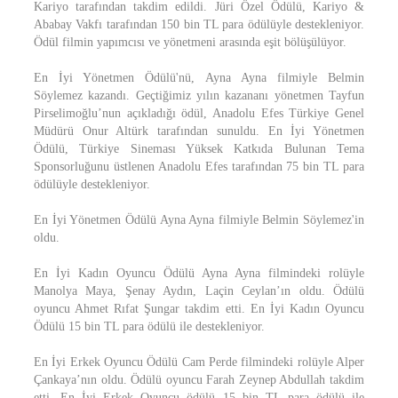
Kariyo tarafından takdim edildi. Jüri Özel Ödülü, Kariyo &
Ababay Vakfı tarafından 150 bin TL para ödülüyle destekleniyor.
Ödül filmin yapımcısı ve yönetmeni arasında eşit bölüşülüyor.
En İyi Yönetmen Ödülü'nü, Ayna Ayna filmiyle Belmin
Söylemez kazandı. Geçtiğimiz yılın kazananı yönetmen Tayfun
Pirselimoğlu’nun açıkladığı ödül, Anadolu Efes Türkiye Genel
Müdürü Onur Altürk tarafından sunuldu. En İyi Yönetmen
Ödülü, Türkiye Sineması Yüksek Katkıda Bulunan Tema
Sponsorluğunu üstlenen Anadolu Efes tarafından 75 bin TL para
ödülüyle destekleniyor.
En İyi Yönetmen Ödülü Ayna Ayna filmiyle Belmin Söylemez'in
oldu.
En İyi Kadın Oyuncu Ödülü Ayna Ayna filmindeki rolüyle
Manolya Maya, Şenay Aydın, Laçin Ceylan’ın oldu. Ödülü
oyuncu Ahmet Rıfat Şungar takdim etti. En İyi Kadın Oyuncu
Ödülü 15 bin TL para ödülü ile destekleniyor.
En İyi Erkek Oyuncu Ödülü Cam Perde filmindeki rolüyle Alper
Çankaya’nın oldu. Ödülü oyuncu Farah Zeynep Abdullah takdim
etti. En İyi Erkek Oyuncu ödülü 15 bin TL para ödülü ile