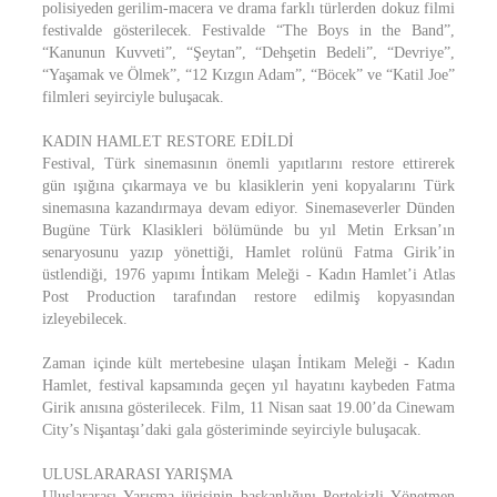
polisiyeden gerilim-macera ve drama farklı türlerden dokuz filmi
festivalde gösterilecek. Festivalde “The Boys in the Band”,
“Kanunun Kuvveti”, “Şeytan”, “Dehşetin Bedeli”, “Devriye”,
“Yaşamak ve Ölmek”, “12 Kızgın Adam”, “Böcek” ve “Katil Joe”
filmleri seyirciyle buluşacak.
KADIN HAMLET RESTORE EDİLDİ
Festival, Türk sinemasının önemli yapıtlarını restore ettirerek
gün ışığına çıkarmaya ve bu klasiklerin yeni kopyalarını Türk
sinemasına kazandırmaya devam ediyor. Sinemaseverler Dünden
Bugüne Türk Klasikleri bölümünde bu yıl Metin Erksan’ın
senaryosunu yazıp yönettiği, Hamlet rolünü Fatma Girik’in
üstlendiği, 1976 yapımı İntikam Meleği - Kadın Hamlet’i Atlas
Post Production tarafından restore edilmiş kopyasından
izleyebilecek.
Zaman içinde kült mertebesine ulaşan İntikam Meleği - Kadın
Hamlet, festival kapsamında geçen yıl hayatını kaybeden Fatma
Girik anısına gösterilecek. Film, 11 Nisan saat 19.00’da Cinewam
City’s Nişantaşı’daki gala gösteriminde seyirciyle buluşacak.
ULUSLARARASI YARIŞMA
Uluslararası Yarışma jürisinin başkanlığını Portekizli Yönetmen