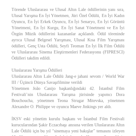
Törende Uluslararası ve Ulusal Altın Lale ödüllerinin yanı sıra,
Ulusal Yarışma En İyi Yönetmen, Jüri Özel Ödülü, En İyi Kadın
Oyuncu, En İyi Erkek Oyuncu, En İyi Senaryo, En İyi Görüntü
Yönetmeni, En İyi Kurgu, En İyi Sanat Yönetmeni ve En İyi
Özgün Müzik ödüllerini kazananlar açıklandı. Ödül töreninde
ayrıca Ulusal Belgesel Yarışması, Ulusal Kısa Film Yarışması
ödülleri, Genç Usta Ödülü, Seyfi Teoman En İyi İlk Film Ödülü
ve Uluslararası Sinema Eleştirmenleri Federasyonu (FIPRESCI)
Ödülleri takdim edildi.
Uluslararası Yarışma Ödülleri
Uluslararası Altın Lale Ödülü Jang-e jahani sevom / World War
III / Üçüncü Dünya Savaşıfilmine verildi
Yönetmen João Canijo başkanlığındaki 42. İstanbul Film
Festivali’nin Uluslararası Yarışma jürisinde yapımcı Dora
Bouchoucha, yönetmen Teona Strugar Mitevska, yönetmen
Alexandre O. Philippe ve oyuncu Maeve Jinkings yer aldı.
İKSV eski yönetim kurulu başkanı ve İstanbul Film Festivali
kurucularından Şakir Eczacıbaşı anısına verilen Uluslararası Altın
Lale Ödülü için bu yıl “sinemaya yeni bakışlar” temasını izleyen